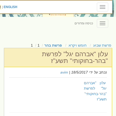
|
ENGLISH
Toggle
navigation
כניסה ומדורים
Toggle
navigation
פרשת שבוע
חומש ויקרא
פרשת בהר
1
1
עלון "אברהם יגל" לפרשת
"בהר-בחוקותי" תשע"ז
נכתב על ידי
| 18/5/2017
avim
עלון "אברהם
יגל" לפרשת
"בהר-בחוקותי"
תשע"ז