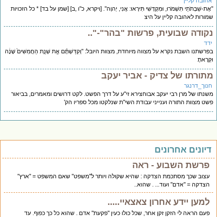
הובה קליין
ֶת-שַׁבְּתֹתַי תִּשְׁמֹרוּ, וּמִקְדָּשִׁי תִּירָאוּ: אֲנִי, יְהוָה". [ויקרא, כ"ו ,ב] [שמן על בד] * כל הזכויות
ורות לאהובה קליין על היצ
קודה שבועית, פרשות "בהר"-"..
דד
רשתנו השבת נקרא על מצווה מיוחדת, מצוות היובל: "וְקִדַּשְׁתֶּ֗ם אֵ֣ת שְׁנַ֤ת הַחֲמִשִּׁים֙ שָׁנָ֔ה
ְרָאתֶ
תורתו של צדיק - אביר יעקב
נוך_דרנגר
נתו של מרן רבי יעקב אבוחצירא זי"ע על דרך הפשט. לקט דרושים ומאמרים, בביאור
ט מצוות התורה וענייני עבודת השי"ת שנלקטו מכל ספריו הק'
יונים אחרונים
פרשת השבוע - ראה
עצוב שכך מסתכמת הצדקה : שהיא שקולה ויותר ל"משפט" שאם המשפט = "ארץ"
הצדקה = "אדם" ועוד... . שהוא..
למען יידע אחרון צאצאיי.....
פעם הראה לי הזקן זקן אחר, שכל כולו כעין "פקעת" אדם . שהוא כל כך כפוף. עד