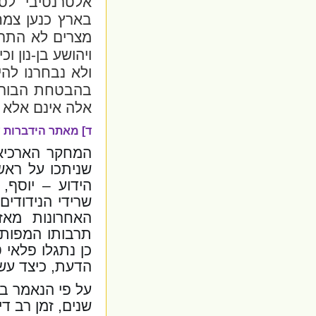
אלטרנטיבי לס
בארץ כנען צמח
מצרים לא התרח
ויהושע בן-נון ו
ולא נבחרנו להי
בהבטחת הבורא 
אלה אינם אלא פ
ד] מאתר הידברות ע
המחקר הארכיא
שניתכו על רא
הידוע – יוסף
שרידי הנידודי
האחרונות מאז
תרבותו המפותח
כן נתגלו פלאי 
הדעת, כיצד עשו
על פי הנאמר ב
שנים, זמן רב ד