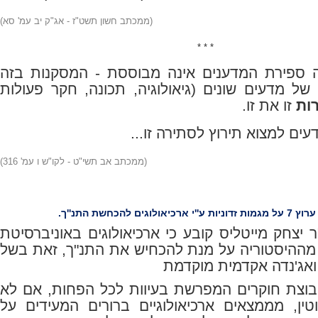
(ממכתב חשון תשט"ז - אג"ק יב עמ' סא)
* * *
 ספירת המדענים אינה מבוססת - המסקנות בזה
ל מדעים שונים (גיאולוגיה, תכונה, חקר פעולות
ות
זו את זו.
עים למצוא תירוץ לסתירה זו...
(ממכתב אב תשי"ט - לקו"ש ו עמ'
316
)
 להכחשת התנ''ך.
 יצחק מייטליס קובע כי ארכיאולוגים באוניברסיטת
ההיסטוריה על מנת להכחיש את התנ"ך, זאת בשל
 ואג'נדה אקדמית מוקדמת
קבוצת חוקרים המפרשת בעיוות לכל הפחות, אם לא
ן, מממצאים ארכיאולוגיים ברורים המעידים על