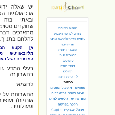
יש שאלה ידוע
ארכיאולוגים הס
ובאתי בזה 
שחוקרים מסוימי
סגולות ותפילות
מתארכים דברי
ציורים לפרשת השבוע
להלחם בתנ''ך.
עלונים לשבת ולפרשת שבוע
הדף היומי
א] הקטע הבא
המשנה היומית
מליובאוויטש ע
הרמב"ם היומי
המדענים בגיל העו
טופ-top
דברי תורה
בעלי המדע גו
תהילים
בחשבון זה.
לוח כיתתי חינמי
פרסום:
לדוגמא:
מופאש - מופע להטוטים
הצגה לנוער ולמתגברים
החשבונות על יס
אתר שורש - גולשים לתוכן
אורניום) ועופ
הלכה בפרשה
ופעולותיו...
מחולל משחקים ClapLab