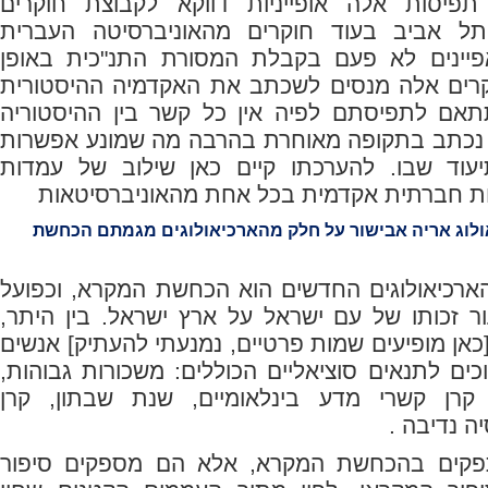
 תפיסות אלה אופייניות דווקא לקבוצת חוקרים
תל אביב בעוד חוקרים מהאוניברסיטה העברית
פיינים לא פעם בקבלת המסורת התנ"כית באופן
קרים אלה מנסים לשכתב את האקדמיה ההיסטורית
תאם לתפיסתם לפיה אין כל קשר בין ההיסטוריה
 נכתב בתקופה מאוחרת בהרבה מה שמונע אפשרות
עוד שבו. להערכתו קיים כאן שילוב של עמדות
אות חברתית אקדמית בכל אחת מהאוניברסיטאות
לוג אריה אבישור על חלק מהארכיאולוגים מגמתם הכחשת
ארכיאולוגים החדשים הוא הכחשת המקרא, וכפועל
ור זכותו של עם ישראל על ארץ ישראל. בין היתר,
כאן מופיעים שמות פרטיים, נמנעתי להעתיק] אנשים
כים לתנאים סוציאליים הכוללים: משכורות גבוהות,
קרן קשרי מדע בינלאומיים, שנת שבתון, קרן
ה נדיבה
.
קים בהכחשת המקרא, אלא הם מספקים סיפור