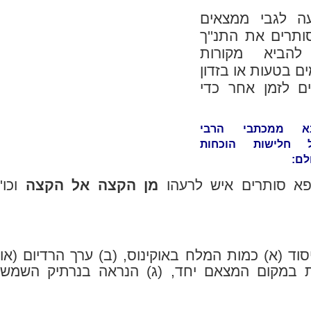
ה לגבי ממצאים
ותרים את התנ''ך
להביא מקורות
ם בטעות או בזדון
ם לזמן אחר כדי
 ממכתבי הרבי
ל חלישות הוכחות
לם:
פא סותרים איש לרעהו
מן הקצה אל הקצה
וכו'
וד (א) כמות המלח באוקינוס, (ב) ערך הרדיום (או
רת במקום המצאם יחד, (ג) הנראה בנרתיק השמש