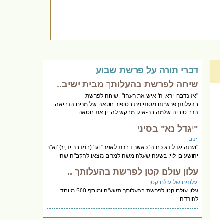
דברי תורה על פרשת שבוע
שיחה לפרשת בהעלותך מבית ישיב..
"אז נדברו יראי ה' איש את רעהו"- שיחה לפרשת
בהעלותךפרשתנו מסתיימת בסיפור חטאה של מרים הנביאה.
הרב טוביה שלמה בר-אילן מבקש להבין את חטאה
"יגדל נא" בסיני
יניב
"ועתה יגדל נא כח ה' כאשר דברת לאמר" וגו' (במדבר יד,יז) 'וא"ר
יהושע בן לוי: בשעה שעלה משה למרום מצאו להקב"ה שהי
עלון עולם קטן לפרשת בהעלותך ..
עלונים של עולם קטן
עלון עולם קטן לפרשת בהעלותך תשע"ה ומוסף 500 מיוחד
להורדה