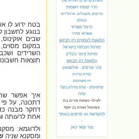
משחק קליקרים לאירוע שלך
הדר קופות רושמות
צדיקים, מקובלים, אדמו"רים
בעולם
בטח ידוע לו א
כרמל אשראי
בנוגע לחשבון ק
אשראי מהיר
שבים אוקינוס,
הלוואות לעסקים רק תבקש
במקום מסוים,
פורטל הובלות בישראל
השרידים ושכבו
פ
ורטל צימר בקליק
תוצאות חשבונות
הלוואות רק תבקש
מיני קורסים - פולסטאק
יצירת טריויה
יויו משחקים
קליפיקלפ - קליפ מדליק בקלי
קלות
איך אפשר שתו
לעילוי נשמת מרים בת
דתכונה, על פי 
עמנואל ועזרא בן יוסף
דחקר מבנה כדור
להקדשה או פרסום באתר
אחת לרעותה
ו
-
צור קשר כאן
ולדוגמא: מסק
ומסקנא שניה
ש