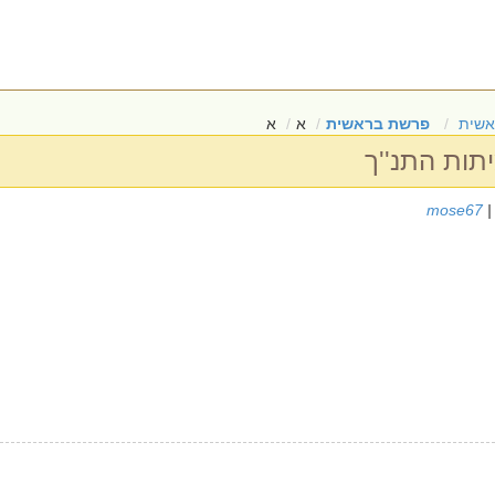
אשית
פרשת בראשית
א
א
תות התנ''ך
mose67
|