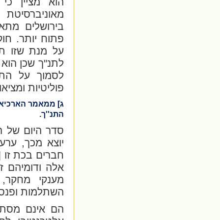
הוא מציין כי
מאוניברסיטת 
בירושלים מתא
פתוח יותר. חו
על מנת שזו ת
לתנ"ך שכן הוא
לסמוך על התי
פוליטיות ומצי
ג] ממאמר הארכיאו
התנ''ך.
סדר היום של ה
יוצא מכך, ערע
חברים בכת זו [
אלה ודומיהם זו
מענקי מחקר, 
השתלמות ופנסי
הם אינם מסתפ