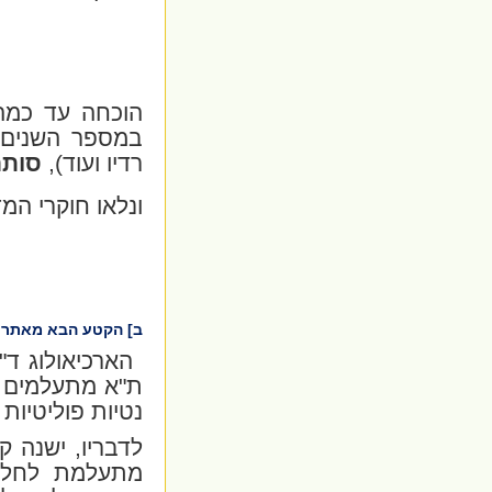
הוכחה עד כמה
במספר השנים ש
רדיו ועוד),
סותר
ונלאו חוקרי המד
ב] הקטע הבא מאתר ערוץ 7 על מגמות זדוניות ע''י ארכיאולוגים
הארכיאולוג ד"ר
ת"א מתעלמים מ
נטיות פוליטיות
לדבריו, ישנה 
מתעלמת לחלוטי