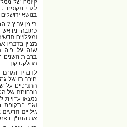
קיומה של ממל
לגבי תקופת כת
בנושא ירושלים 
ביומ
כתובה מראש מ
ומגילויים חדש
מציין בדבריו א
שנה על פיה ת
ברבות השנים ה
מהלקסיקון
.
לדבריו הגורם
תירבותו של גמ
התנ"כיים על ש
נוכחותם של הפ
נמצאו עדויות ל
ואף בתקופת הב
גילויים חדשים
את התנ"ך כאמ