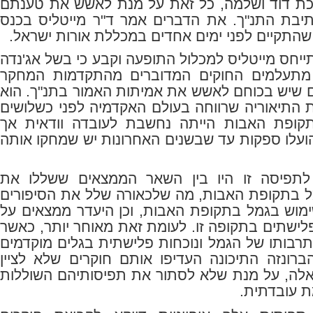
כת דוד ושלמה, כל זאת על מנת לאשש את טענתם
יבת התנ"ך. את הדברים אמר ד"ר מייטליס בכנס
שהתקיים לפני ימים אחדים במכללת אורות ישראל
.
ן ערוץ 7 התייחס מייטליס למכלול התופעה וקבע כי בשל אג'נדה
תעלמים החוקים המדוברים מהתקדמות המחקר
ים שיש בכוחם לאשש את אמיתות האמור בתנ"ך. הוא
ת התיאוריה שרווחה בעולם האקדמיה לפני כשלושים
קופת האבות הייתה נחשבת לעובדה וודאית אך
ועלו ספקות עד שבשנים האחרונות יש שמחקו אותה
 לתפיסה זו היו בין השאר הממצאים ששללו את
ל בתקופת האבות, מה שלכאורה שלל את הסיפורים
ימוש בגמל בתקופת האבות, וכן היעדר ממצאים על
לישתים בתקופה זו. לעומת זאת מאוחר יותר, כאשר
תרבותו של הגמל ונוכחות פלישתית בגלים מוקדמים
רונזה התיכונה העדיפו אותם חוקרים שלא לציין
 אלה, על מנת שלא לסתור את תפיסותיהם השוללות
ת עובדתית
.