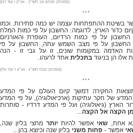
(ממכתב מנחם אב תשי"ב - אג"ק ו עמ' רצו)
* * *
שר בשיטת ההתפתחות עצמה יש כמה סתירות. וכמו
יום כדור הארץ, לדוגמה: החשבון על פי כמות המלח
 החשבון על פי כמות הרדיום, העופרת והאורניום
 החשבון על פי מצב השמש עתה, החשבון על פי
ת האדמה במקומות שונים, זו על גבי זו - הנה
 אלו הן בניגוד
בתכלית
אחד לרעהו.
(ממכתב טבת תשי"ג - אג"ק ז עמ' קלו)
* * *
צאות החקירה דמשך קיום העולם על פי המדע
המדע של חקר עתיקות (ארכיאולוגיה), על פי המדע
 הארץ (גיאולוגיה) ועל פי המדע דרדיו - סותרות
מן הקצה אל הקצה
...
נא אחת,
שאי
אפשר להיות
יותר
מחצי בליון שנה,
אי
אפשר -
פחות משני
בליון שנה וכיוצא בהן...