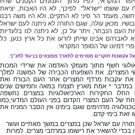
יפור המקראי, לפיו מתוך העממים הקטנים שחיו
 עם ששמו "ישראל". לפיכך, לא היו האבות, יציאת
שה, מעמד הר סיני לא התקיים, ולא היו משה רבנו
כיבושיו. מכאן עולה, שגם התורה לא ניתנה לעם ישראל
ות העם הנבחר, ויתר על כן, לא ניתנה לנו בלעדיות
לאברהם אבינו שייתן לזרעו את כל ארץ כנען. כל
רי דמיונו של הסופר המקראי
.
ל עקשנות חוקרים מסוימים לתארך ממצאים בניגוד לתנ''ך.
ולוגי חשף מתוך מעמקי האדמה את שרידי המכות
שי המצרים, את השפעתו הכבירה של המשנה למלך
, את עקבות מרדף המצרים אחר העם הבורח ואת
ם במדבר * אמת מארץ תצמח במאה וחמישים שנים
 החלו החקירות הארכיאולוגיות במצרים נחשפה
ת של העם המצרי הקדום בפני העולם המדעי,כמו
טכנולוגיה מדהימים שגם בימינו אין הסבר המניח את
 זאת בימי קדם.
תורה עם ישראל שכן במצרים במשך מאתיים ועשר
יו בכדי להשאיר את רישומו במרחבי מצרים. למרות