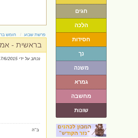
חגים
הלכה
פרשת שבוע
חומש בר
חסידות
בראשית - אמי
נך
נכתב על ידי
 7/6/2015
משנה
גמרא
מחשבה
שונות
ב''ה