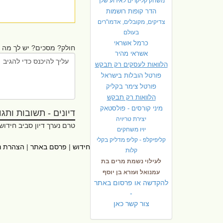
משחק קליקרים לאירוע שלך
הדר קופות רושמות
צדיקים, מקובלים, אדמו"רים
בעולם
כרמל אשראי
חולק? מסכים? יש לך מה ל
אשראי מהיר
הלוואות לעסקים רק תבקש
פורטל הובלות בישראל
פ
ורטל צימר בקליק
הלוואות רק תבקש
מיני קורסים - פולסטאק
דיונים - תשובות ותגובו
יצירת טריויה
טרם נערך דיון סביב חידוש
יויו משחקים
קליפיקלפ - קליפ מדליק בקלי
ראשי
|
אתרי עזר
|
אודות חידוש
|
פרסם באתר
|
הצהרת נ
קלות
לעילוי נשמת מרים בת
עמנואל ועזרא בן יוסף
להקדשה או פרסום באתר
-
צור קשר כאן