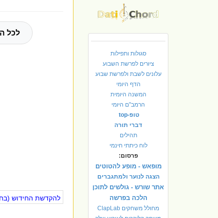
לכל הח
סגולות ותפילות
ציורים לפרשת השבוע
עלונים לשבת ולפרשת שבוע
הדף היומי
המשנה היומית
הרמב"ם היומי
טופ-top
דברי תורה
תהילים
לוח כיתתי חינמי
פרסום:
מופאש - מופע להטוטים
הצגה לנוער ולמתגברים
אתר שורש - גולשים לתוכן
הלכה בפרשה
להקדשת החידוש (בחינ
מחולל משחקים ClapLab