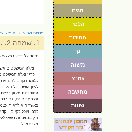
חגים
הלכה
פרשת שבוע
חומש שמ
חסידות
1. שמחה 2. ...
נך
נכתב על ידי
10/2/2015
משנה
ואלה המשפטים אשר
"
קרי
ואלה המשפטים
"
גמרא
כלומר הקדם להם את ע
לשון אושר
וכל הגלות 
,
מחשבה
החורבנות מעוון בכיית
-
זה חסד חינם
גילוי רח
,
שונות
באשר הוא לראות עצמו
לבב
ויוכל לקיים
וקדוש
"
,
ורק במצב זה רשאי לעס
משפטי ה
'.