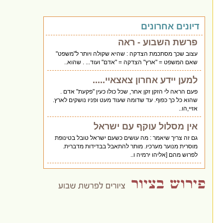
דיונים אחרונים
פרשת השבוע - ראה
עצוב שכך מסתכמת הצדקה : שהיא שקולה ויותר ל"משפט"
שאם המשפט = "ארץ" הצדקה = "אדם" ועוד... . שהוא..
למען יידע אחרון צאצאיי.....
פעם הראה לי הזקן זקן אחר, שכל כולו כעין "פקעת" אדם .
שהוא כל כך כפוף. עד שדומה שעוד מעט ופניו נושקים לארץ.
אזיי,הו..
אין מסלול עוקף עם ישראל
גם זה צריך שיאמר : מה עושים כשעם ישראל טובל בטינופת
מוסרית מנוער מערכיו. מותר להתאבל בבדידות מדברית.
לפרוש מהם [אליהו ירמיה ו..