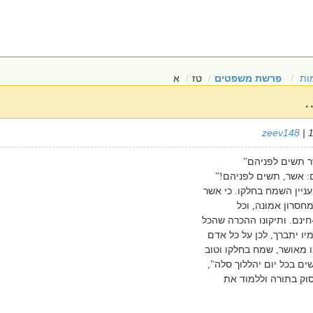
ות
פרשת משפטים
טז
א
zeev148
| 
 תשים לפניהם
"
אשר
תשים לפניהם
!”
,
:
ניין השמח בחלקו
כי אשר
.
מחסרון אמונה
וכל
,
חינם
ותיקונו ההכרה שהכל
.
מיו יתברך
לכן על כל אדם
,
 מאושר
שמח בחלקו וטוב
,
ים בכל יום יהללוך סלה
",
וק בתורה וללמוד את