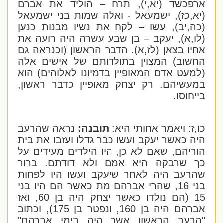
ארפכשד (יא,י), תרח – הוליד את אברם
(יא,כז), ישמעאל - ואלה שמות בני ישמעאל
(כה,יב), עשו – לקח את נשיו מבנות כנען
(לו,א), יעקב – בן שבע עשרה היה רועה את
אחיו בצאן (לז,א). הדבר הראשון (וכנראה גם
החשוב) המצוין בתולדותם של אישים אלה
(למעט אדם המאופיין בדמיונו לאלוהים) הוא
במעשיהם. רק יצחק מאופיין כדבר ראשון,
בייחוסו.
כו,ז: ויאמר אחותי היא:
תובנה:
נראה שהרעב
היה כאשר יעקב ועשו כבר גדלו ועזבו את בית
הוריהם, שאם לא כן, היו הילדים מעידים על
כך שרבקה היא אמם ולא דודתם. ברור
שהרעב היה לאחר שיעקב ועשו היו לפחות
בני 16, שהרי אברהם מת כאשר הם היו בני
15 (הם נולדו כאשר יצחק היה בן 60, ואז
אברהם היה בן 160, ונפטר בן 175), וכתוב
"הרעב הראשון אשר היה בימי אברהם"