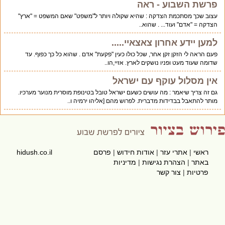
פרשת השבוע - ראה
עצוב שכך מסתכמת הצדקה : שהיא שקולה ויותר ל"משפט" שאם המשפט = "ארץ"
הצדקה = "אדם" ועוד... . שהוא..
למען יידע אחרון צאצאיי.....
פעם הראה לי הזקן זקן אחר, שכל כולו כעין "פקעת" אדם . שהוא כל כך כפוף. עד
שדומה שעוד מעט ופניו נושקים לארץ. אזיי,הו..
אין מסלול עוקף עם ישראל
גם זה צריך שיאמר : מה עושים כשעם ישראל טובל בטינופת מוסרית מנוער מערכיו.
מותר להתאבל בבדידות מדברית. לפרוש מהם [אליהו ירמיה ו..
ראשי
|
אתרי עזר
|
אודות חידוש
|
פרסם
hidush.co.il
באתר
|
הצהרת נגישות
|
מדיניות
פרטיות
|
צור קשר