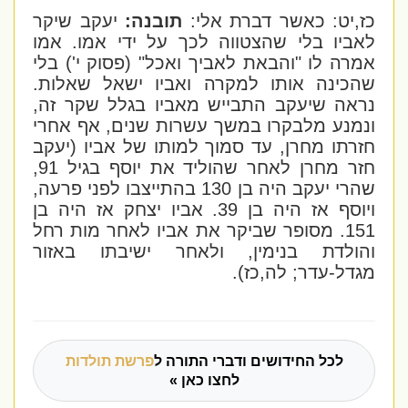
כז,יט: כאשר דברת אלי:
תובנה:
יעקב שיקר
לאביו בלי שהצטווה לכך על ידי אמו. אמו
אמרה לו "והבאת לאביך ואכל" (פסוק י') בלי
שהכינה אותו למקרה ואביו ישאל שאלות.
נראה שיעקב התבייש מאביו בגלל שקר זה,
ונמנע מלבקרו במשך עשרות שנים, אף אחרי
חזרתו מחרן, עד סמוך למותו של אביו (יעקב
חזר מחרן לאחר שהוליד את יוסף בגיל 91,
שהרי יעקב היה בן 130 בהתייצבו לפני פרעה,
ויוסף אז היה בן 39. אביו יצחק אז היה בן
151. מסופר שביקר את אביו לאחר מות רחל
והולדת בנימין, ולאחר ישיבתו באזור
מגדל-עדר; לה,כז).
לכל החידושים ודברי התורה ל
פרשת תולדות
לחצו כאן »