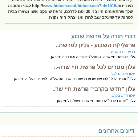
מעניינות.http://
www.hidush.co.il/hidush.asp?id=1516
לגבי התובנה
שלך שהתאומים היו בני 30 ופנו לדרכם, נראה שיעקב ועשו נשארו בבית
לפחות עד שיעקב עזב לחרן ואז יצחק היה זקן?!
ברי תורה על פרשת שבוע
רש{יי}ת השבוע - גליון לפרשת..
רש יי ת השבוע
ליון לפרשת חיי שרה- התשע"ה לצפייה והורדה לחץ כאן
לון מסרים לכל פרשת חיי שרה-..
לון מסרים לכל
ון "מסרים לכל " לפרשת שבוע פרשת חיי שרה התשע"ה - לצפייה בעלון לחץ כאן
לון "חדש בקרבי" פרשת חיי שר..
לון חדש בקרבי
ון- "חדש בקרבי" לפרשת חיי שרה תשע"ה לחץ כאן
יונים אחרונים