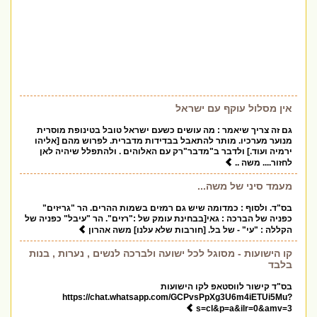
אין מסלול עוקף עם ישראל
גם זה צריך שיאמר : מה עושים כשעם ישראל טובל בטינופת מוסרית
מנוער מערכיו. מותר להתאבל בבדידות מדברית. לפרוש מהם [אליהו
ירמיה ועוד.] ולדבר ב"מדבר"רק עם האלוהים . ולהתפלל שיהיה לאן
לחזור.... משה ..
מעמד סיני של משה...
בס"ד. ולסוף : כמדומה שיש גם רמזים בשמות ההרים. הר "גריזים"
כפניה של הברכה : גאי[בבחינת עומק של :"רזים". הר "עיבל" כפניה של
הקללה : "עי" - של בל. [חורבות שלא עלנו] משה אהרון
קו הישועות - מסוגל לכל ישועה ולברכה לנשים , נערות , בנות
בלבד
בס"ד קישור לווסטאפ לקו הישועות
https://chat.whatsapp.com/GCPvsPpXg3U6m4iETUi5Mu?
s=cl&p=a&ilr=0&amv=3