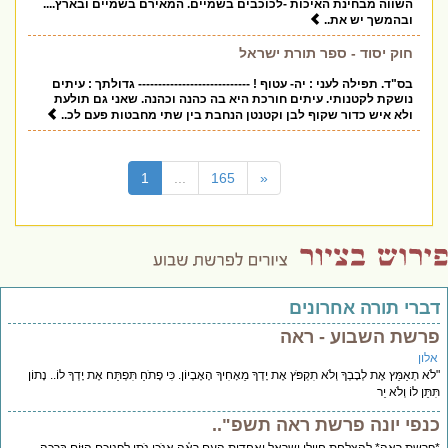
השווה מבחינת האיכות -לכוכבים בשמיים. המאירם בשמיים ובארץ....
ובהמשך יש את..
חוק יסוד - ספר תורת ישראל
בס"ד. תפילה לעני : יה- עטוף ! ---------------------------- גדולתך : עיתים
נושקת לקטנותי. עיתים חורכת היא בה כהנה וכהנה. שאני גם תולעת
ולא איש כדור שקוף לבן וקטנטן הנחבת בין שתי מחבטות פעם לכ..
(current)
1
...
165
«
דברי תורה אחרונים
פרשת השבוע - ראה
אלון
"לֹא תְאַמֵּץ אֶת לְבָבְךָ וְלֹא תִקְפֹּץ אֶת יָדְךָ מֵאָחִיךָ הָאֶבְיוֹן. כִּי פָתֹחַ תִּפְתַּח אֶת יָדְךָ לוֹ.. נָתוֹן
תִּתֵּן לוֹ וְלֹא יֵר
כנפי יונה פרשת ראה תשפ"..