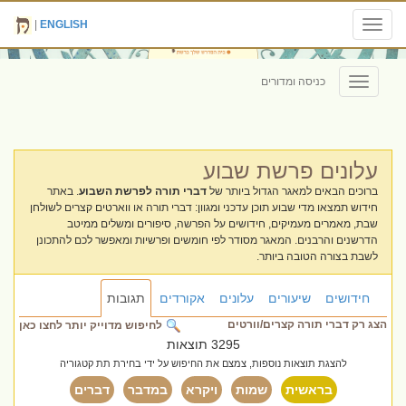
|
ENGLISH
Toggle
navigation
כניסה ומדורים
Toggle
navigation
עלונים פרשת שבוע
ברוכים הבאים למאגר הגדול ביותר של
דברי תורה לפרשת השבוע
. באתר
חידוש תמצאו מדי שבוע תוכן עדכני ומגוון: דברי תורה או ווארטים קצרים לשולחן
שבת, מאמרים מעמיקים, חידושים על הפרשה, סיפורים ומשלים ממיטב
הדרשנים והרבנים. המאגר מסודר לפי חומשים ופרשיות ומאפשר לכם להתכונן
לשבת בצורה הטובה ביותר.
חידושים
שיעורים
עלונים
אקורדים
תגובות
הצג רק דברי תורה קצרים/וורטים
לחיפוש מדוייק יותר לחצו כאן
3295 תוצאות
להצגת תוצאות נוספות, צמצם את החיפוש על ידי בחירת תת קטגוריה
בראשית
שמות
ויקרא
במדבר
דברים