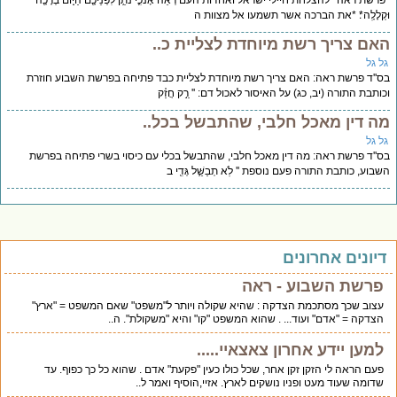
*פרשת ראה* להצלחת חיילי ישראל ואחדות העם רְאֵ֗ה אָנֹכִ֛י נֹתֵ֥ן לִפְנֵיכֶ֖ם הַיּ֑וֹם בְּרָכָ֖ה
וּקְלָלָֽה*׃ *את הברכה אשר תשמעו אל מצוות ה
האם צריך רשת מיוחדת לצליית כ..
גל גל
בס''ד פרשת ראה: האם צריך רשת מיוחדת לצליית כבד פתיחה בפרשת השבוע חוזרת
וכותבת התורה (יב, כג) על האיסור לאכול דם: '' רַ֣ק חֲזַ֗ק
מה דין מאכל חלבי, שהתבשל בכל..
גל גל
בס''ד פרשת ראה: מה דין מאכל חלבי, שהתבשל בכלי עם כיסוי בשרי פתיחה בפרשת
השבוע, כותבת התורה פעם נוספת '' לֹֽא תְבַשֵּׁ֥ל גְּדִ֖י ב
דיונים אחרונים
פרשת השבוע - ראה
עצוב שכך מסתכמת הצדקה : שהיא שקולה ויותר ל"משפט" שאם המשפט = "ארץ"
הצדקה = "אדם" ועוד... . שהוא המשפט "קו" והיא "משקולת". ה..
למען יידע אחרון צאצאיי.....
פעם הראה לי הזקן זקן אחר, שכל כולו כעין "פקעת" אדם . שהוא כל כך כפוף. עד
שדומה שעוד מעט ופניו נושקים לארץ. אזיי,הוסיף ואמר ל..