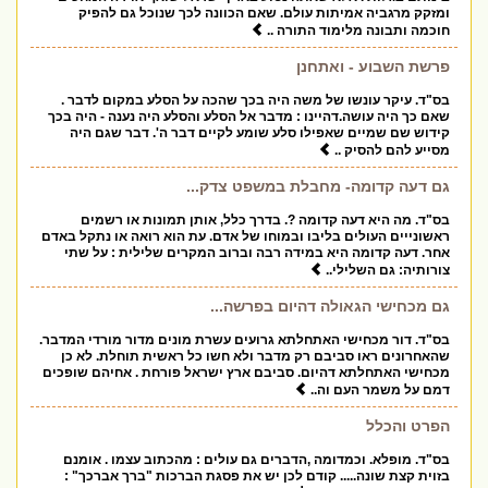
ומזקק מרגביה אמיתות עולם. שאם הכוונה לכך שנוכל גם להפיק
חוכמה ותבונה מלימוד התורה ..
פרשת השבוע - ואתחנן
בס"ד. עיקר עונשו של משה היה בכך שהכה על הסלע במקום לדבר .
שאם כך היה עושה.דהיינו : מדבר אל הסלע והסלע היה נענה - היה בכך
קידוש שם שמיים שאפילו סלע שומע לקיים דבר ה'. דבר שגם היה
מסייע להם להסיק ..
גם דעה קדומה- מחבלת במשפט צדק...
בס"ד. מה היא דעה קדומה ?. בדרך כלל, אותן תמונות או רשמים
ראשונייים העולים בליבו ובמוחו של אדם. עת הוא רואה או נתקל באדם
אחר. דעה קדומה היא במידה רבה וברוב המקרים שלילית : על שתי
צורותיה: גם השלילי..
גם מכחישי הגאולה דהיום בפרשה...
בס"ד. דור מכחישי האתחלתא גרועים עשרת מונים מדור מורדי המדבר.
שהאחרונים ראו סביבם רק מדבר ולא חשו כל ראשית תוחלת. לא כן
מכחישי האתחלתא דהיום. סביבם ארץ ישראל פורחת . אחיהם שופכים
דמם על משמר העם וה..
הפרט והכלל
בס"ד. מופלא. וכמדומה ,הדברים גם עולים : מהכתוב עצמו . אומנם
בזוית קצת שונה..... קודם לכן יש את פסגת הברכות "ברך אברכך" :