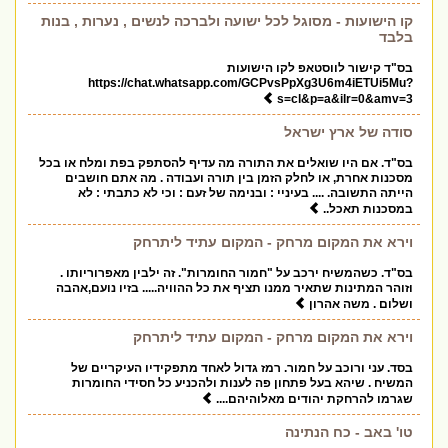
קו הישועות - מסוגל לכל ישועה ולברכה לנשים , נערות , בנות
בלבד
בס"ד קישור לווסטאפ לקו הישועות
https://chat.whatsapp.com/GCPvsPpXg3U6m4iETUi5Mu?
s=cl&p=a&ilr=0&amv=3
סודה של ארץ ישראל
בס"ד. אם היו שואלים את התורה מה עדיף להסתפק בפת ומלח או בכל
מסכנות אחרת, או לחלק הזמן בין תורה ועבודה . מה אתם חושבים
הייתה התשובה. .... בעיניי : ובנימה של זעם : וכי לא כתבתי : לא
במסכנות תאכל..
וירא את המקום מרחק - המקום עתיד ליתרחק
בס"ד. כשהמשיח ירכב על "חמור החומרות". זה ילבין מאפרוריותו .
וזוהר המתינות שתאיר ממנו תציף את כל ההוויה..... בזיו נועם,אהבה
ושלום . משה אהרון
וירא את המקום מרחק - המקום עתיד ליתרחק
בסד. עני ורוכב על חמור. רמז גדול לאחד מתפקידיו העיקריים של
המשיח . שיהא בעל פתחון פה לענות ולהכניע כל חסידי החומרות
שגרמו להרחקת יהודים מאלוהיהם....
טו' באב - כח הנתינה