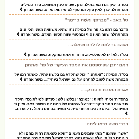
בסד הרעיון גם רמוז במילה נתן . שהיא כעין משוואה. סדר המילים
מההתחלה ערך לאין סוף. ומהסוף לסופי הוא האדם. משה אהרון
טו' באב - "חֲבֶרְתְּךָ וְאֵשֶׁת בְּרִיתֶךָ"
הדבר גם רמוז בגופה של במילה נתן שהיא משוואה משני הכיוונים
מההתחלה שווה האין סוף ומהסוף שווה חסופי האדם. משה אהרון
ואוהב גר לתת לו לחם ושמלה...
בס"ד. לא ! זו לא פולטיקה. זו תורת אמת מזוקקת. משה אהרון
האם יתכן שפיספסנו את המסר העיקרי של פר' ואתחנן
בס"ד. המילה : "ואתחנן" יכול שתקרא גם בלשון עתיד. כאמור רמז על
הבטחת משה לשוב להתחנן על עם ישראל בעתיד.... משה אהרון
אגדת המזבח והסנדק.....
בחסד ה' זכיתי להיות :"כמזבח" [בלשון לעז : סנדק] למילת נכדי היקר
ענר אביו חתני היקר דיבר על עצמותו של היום יום תשעה באב. וציין כי
משיח נולד ביום זה הערתי חרישית כי משיח בהיותו נימול : רק אז הו..
דברי משה כרמז לימנו
"אשר ישמעון " מתי שומעים העמים דווקא כשאתה רחוק מהם ולא
בינותם בגלות . אלא שאתה נטוע בארץ ישראל שואף אוירה המחכים