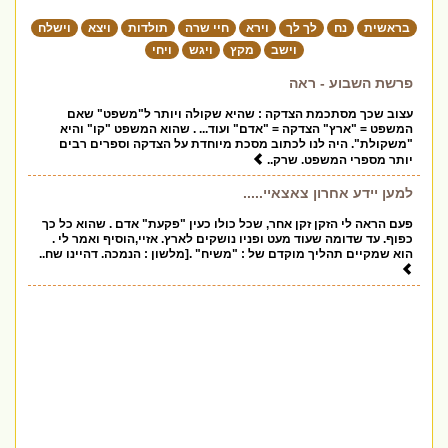
בראשית
נח
לך לך
וירא
חיי שרה
תולדות
ויצא
וישלח
וישב
מקץ
ויגש
ויחי
פרשת השבוע - ראה
עצוב שכך מסתכמת הצדקה : שהיא שקולה ויותר ל"משפט" שאם
המשפט = "ארץ" הצדקה = "אדם" ועוד... . שהוא המשפט "קו" והיא
"משקולת". היה לנו לכתוב מסכת מיוחדת על הצדקה וספרים רבים
יותר מספרי המשפט. שרק..
למען יידע אחרון צאצאיי.....
פעם הראה לי הזקן זקן אחר, שכל כולו כעין "פקעת" אדם . שהוא כל כך
כפוף. עד שדומה שעוד מעט ופניו נושקים לארץ. אזיי,הוסיף ואמר לי .
הוא שמקיים תהליך מוקדם של : "משיח" .[מלשון : הנמכה. דהיינו שח..