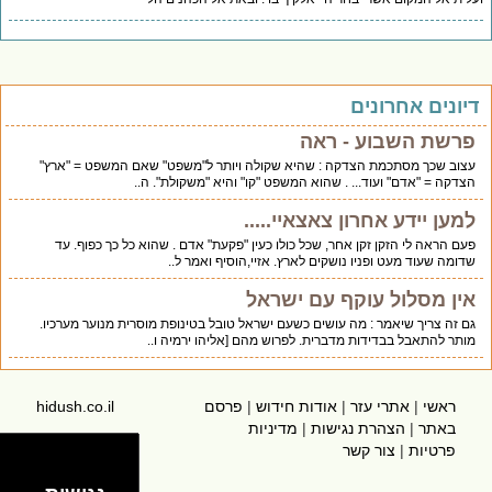
דיונים אחרונים
פרשת השבוע - ראה
עצוב שכך מסתכמת הצדקה : שהיא שקולה ויותר ל"משפט" שאם המשפט = "ארץ"
הצדקה = "אדם" ועוד... . שהוא המשפט "קו" והיא "משקולת". ה..
למען יידע אחרון צאצאיי.....
פעם הראה לי הזקן זקן אחר, שכל כולו כעין "פקעת" אדם . שהוא כל כך כפוף. עד
שדומה שעוד מעט ופניו נושקים לארץ. אזיי,הוסיף ואמר ל..
אין מסלול עוקף עם ישראל
גם זה צריך שיאמר : מה עושים כשעם ישראל טובל בטינופת מוסרית מנוער מערכיו.
מותר להתאבל בבדידות מדברית. לפרוש מהם [אליהו ירמיה ו..
ראשי
|
אתרי עזר
|
אודות חידוש
|
פרסם
hidush.co.il
באתר
|
הצהרת נגישות
|
מדיניות
פרטיות
|
צור קשר