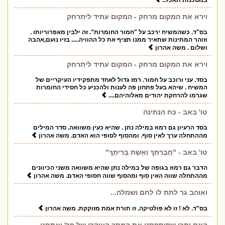
במסכנות תאכל..
וירא את המקום מרחק - המקום עתיד ליתרחק
בס"ד. כשהמשיח ירכב על "חמור החומרות". זה ילבין מאפרוריותו .
וזוהר המתינות שתאיר ממנו תציף את כל ההוויה..... בזיו נועם,אהבה
ושלום . משה אהרון
וירא את המקום מרחק - המקום עתיד ליתרחק
בסד. עני ורוכב על חמור. רמז גדול לאחד מתפקידיו העיקריים של
המשיח . שיהא בעל פתחון פה לענות ולהכניע כל חסידי החומרות
שגרמו להרחקת יהודים מאלוהיהם....
טו' באב - כח הנתינה
בסד הרעיון גם רמוז במילה נתן . שהיא כעין משוואה. סדר המילים
מההתחלה ערך לאין סוף. ומהסוף לסופי הוא האדם. משה אהרון
טו' באב - "חֲבֶרְתְּךָ וְאֵשֶׁת בְּרִיתֶךָ"
הדבר גם רמוז בגופה של במילה נתן שהיא משוואה משני הכיוונים
מההתחלה שווה האין סוף ומהסוף שווה חסופי האדם. משה אהרון
ואוהב גר לתת לו לחם ושמלה...
בס"ד. לא ! זו לא פולטיקה. זו תורת אמת מזוקקת. משה אהרון