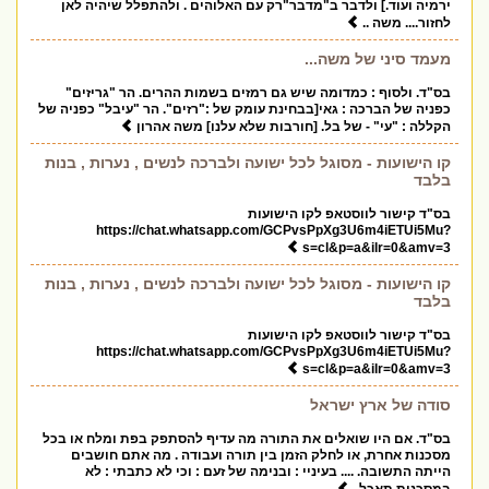
ירמיה ועוד.] ולדבר ב"מדבר"רק עם האלוהים . ולהתפלל שיהיה לאן
לחזור.... משה ..
מעמד סיני של משה...
בס"ד. ולסוף : כמדומה שיש גם רמזים בשמות ההרים. הר "גריזים"
כפניה של הברכה : גאי[בבחינת עומק של :"רזים". הר "עיבל" כפניה של
הקללה : "עי" - של בל. [חורבות שלא עלנו] משה אהרון
קו הישועות - מסוגל לכל ישועה ולברכה לנשים , נערות , בנות
בלבד
בס"ד קישור לווסטאפ לקו הישועות
https://chat.whatsapp.com/GCPvsPpXg3U6m4iETUi5Mu?
s=cl&p=a&ilr=0&amv=3
קו הישועות - מסוגל לכל ישועה ולברכה לנשים , נערות , בנות
בלבד
בס"ד קישור לווסטאפ לקו הישועות
https://chat.whatsapp.com/GCPvsPpXg3U6m4iETUi5Mu?
s=cl&p=a&ilr=0&amv=3
סודה של ארץ ישראל
בס"ד. אם היו שואלים את התורה מה עדיף להסתפק בפת ומלח או בכל
מסכנות אחרת, או לחלק הזמן בין תורה ועבודה . מה אתם חושבים
הייתה התשובה. .... בעיניי : ובנימה של זעם : וכי לא כתבתי : לא