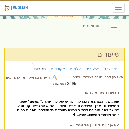
|
ENGLISH
Toggle
navigation
כניסה ומדורים
Toggle
navigation
שיעורים
חידושים
שיעורים
עלונים
אקורדים
תגובות
הצג רק דברי תורה קצרים/וורטים
לחיפוש מדוייק יותר לחצו כאן
3295 תוצאות
פרשת השבוע - ראה
עצוב שכך מסתכמת הצדקה : שהיא שקולה ויותר ל"משפט" שאם
המשפט = "ארץ" הצדקה = "אדם" ועוד... . שהוא המשפט "קו" והיא
"משקולת". היה לנו לכתוב מסכת מיוחדת על הצדקה וספרים רבים
יותר מספרי המשפט. שרק..
למען יידע אחרון צאצאיי.....