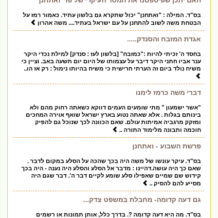
האם יתכן שפיספסנו את המסר העיקרי של פר' ואתחנן
בס"ד. המילה : "ואתחנן" יכול שתקרא גם בלשון עתיד. כאמור רמז על
הבטחת משה לשוב להתחנן על עם ישראל בעתיד.... משה אהרון
אגדת המזבח והסנדק.....
בחסד ה' זכיתי להיות :"כמזבח" [בלשון לעז : סנדק] למילת נכדי היקר
ענר אביו חתני היקר דיבר על עצמותו של היום יום תשעה באב. וציין כי
משיח נולד ביום זה הערתי חרישית כי משיח בהיותו נימול : רק אז הו..
דברי משה כרמז לימנו
"אשר ישמעון " מתי שומעים העמים דווקא כשאתה רחוק מהם ולא
בינותם בגלות . אלא שאתה נטוע בארץ ישראל שואף אוירה המחכים
ומזקק מרגביה אמיתות עולם. שאם הכוונה לכך שנוכל גם להפיק
חוכמה ותבונה מלימוד התורה ..
פרשת השבוע - ואתחנן
בס"ד. עיקר עונשו של משה היה בכך שהכה על הסלע במקום לדבר .
שאם כך היה עושה.דהיינו : מדבר אל הסלע והסלע היה נענה - היה בכך
קידוש שם שמיים שאפילו סלע שומע לקיים דבר ה'. דבר שגם היה
מסייע להם להסיק ..
גם דעה קדומה- מחבלת במשפט צדק...
בס"ד. מה היא דעה קדומה ?. בדרך כלל, אותן תמונות או רשמים