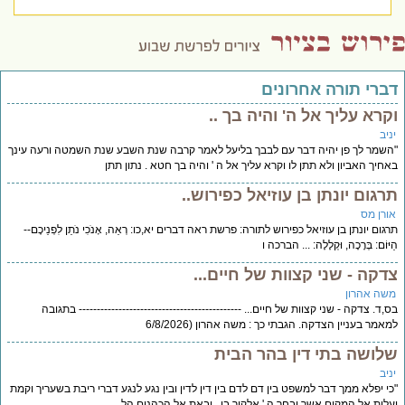
דברי תורה אחרונים
וקרא עליך אל ה' והיה בך ..
יניב
"השמר לך פן יהיה דבר עם לבבך בליעל לאמר קרבה שנת השבע שנת השמטה ורעה עינך
באחיך האביון ולא תתן לו וקרא עליך אל ה ' והיה בך חטא . נתון תתן
תרגום יונתן בן עוזיאל כפירוש..
אורן מס
תרגום יונתן בן עוזיאל כפירוש לתורה: פרשת ראה דברים יא,כו: רְאֵה, אָנֹכִי נֹתֵן לִפְנֵיכֶם--
הַיּוֹם: בְּרָכָה, וּקְלָלָה: ... הברכה ו
צדקה - שני קצוות של חיים...
משה אהרון
בס,ד. צדקה - שני קצוות של חיים... --------------------------------------------- בתגובה
למאמר בעניין הצדקה. הגבתי כך : משה אהרון (6/8/2026
שלושה בתי דין בהר הבית
יניב
"כי יפלא ממך דבר למשפט בין דם לדם בין דין לדין ובין נגע לנגע דברי ריבת בשעריך וקמת
ועלית אל המקום אשר יבחר ה ' אלקיך בו . ובאת אל הכהנים הל