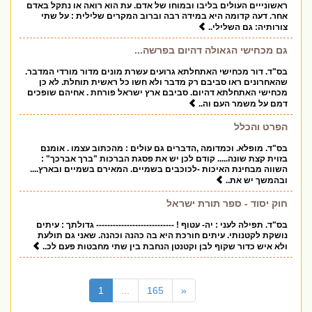
ראשונייים העולים בליבו ובמוחו של אדם. עת הוא רואה או נתקל באדם
אחר. דעה קדומה היא במידה רבה וברוב המקרים שלילית : על שתי
צורותיה: גם השלילי..
גם מכחישי הגאולה דהיום בפרשה...
בס"ד. דור מכחישי האתחלתא גרועים עשרת מונים מדור מורדי המדבר.
שהאחרונים ראו סביבם רק מדבר ולא חשו כל ראשית תוחלת. לא כן
מכחישי האתחלתא דהיום. סביבם ארץ ישראל פורחת . אחיהם שופכים
דמם על משמר העם וה..
הפרט והכלל
בס"ד. מופלא. וכמדומה ,הדברים גם עולים : מהכתוב עצמו . אומנם
בזוית קצת שונה..... קודם לכן יש את פסגת הברכות "ברך אברכך" :
השווה מבחינת האיכות -לכוכבים בשמיים. המאירם בשמיים ובארץ....
ובהמשך יש את..
חוק יסוד - ספר תורת ישראל
בס"ד. תפילה לעני : יה- עטוף ! ---------------------------- גדולתך : עיתים
נושקת לקטנותי. עיתים חורכת היא בה כהנה וכהנה. שאני גם תולעת
ולא איש כדור שקוף לבן וקטנטן הנחבת בין שתי מחבטות פעם לכ..
(current)
1
...
165
«