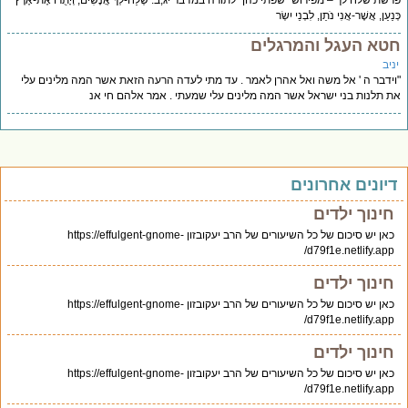
שת שלח לך – מפירוש "שפתי כהן" לתורה במדבר יג,ב: שְׁלַח-לְךָ אֲנָשִׁים, וְיָתֻרוּ אֶת-אֶרֶץ
נַעַן, אֲשֶׁר-אֲנִי נֹתֵן, לִבְנֵי יִשְׂר
טא העגל והמרגלים
יב
ידבר ה ' אל משה ואל אהרן לאמר . עד מתי לעדה הרעה הזאת אשר המה מלינים עלי
 תלנות בני ישראל אשר המה מלינים עלי שמעתי . אמר אלהם חי אנ
יונים אחרונים
חינוך ילדים
כאן יש סיכום של כל השיעורים של הרב יעקובזון https://effulgent-gnome-
d79f1e.netlify.app/
חינוך ילדים
כאן יש סיכום של כל השיעורים של הרב יעקובזון https://effulgent-gnome-
d79f1e.netlify.app/
חינוך ילדים
כאן יש סיכום של כל השיעורים של הרב יעקובזון https://effulgent-gnome-
d79f1e.netlify.app/