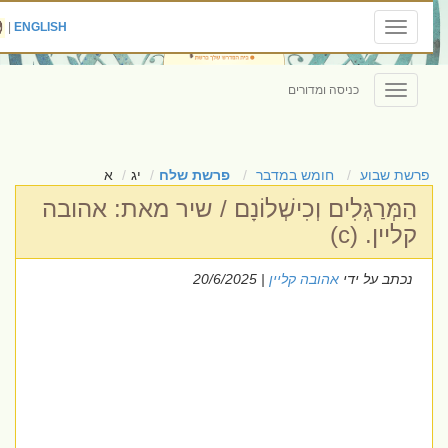
|
ENGLISH
Toggle
navigation
כניסה ומדורים
Toggle
navigation
פרשת שבוע
חומש במדבר
פרשת שלח
יג
א
הַמְּרַגְּלִים וְכִישְׁלוֹנָם / שיר מאת: אהובה
קליין. (c)
נכתב על ידי
אהובה קליין
| 20/6/2025