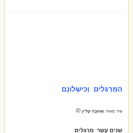
הַמְּרַגְּלִים וְכִישְׁלוֹנָם
©
שיר מֵאֵת:
אֲהוּבָה קליין
שְׁנֵים עָשָׂר
מְרַגְּלִים