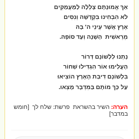
אַךְ אֱמוּנָתָם צָלְלָה לַמַּעֲמַקִּים
לֹא הִבְחִינוּ בִּקְדֻשָּׁה וְנִסִּים
אֶרֶץ אֲשֶׁר עֵינֵי ה' בָּהּ
מֵרֵאשִׁית
הַשָּׁנָה וְעַד סוֹפָהּ.
נָתְנוּ לִלְשׁוֹנָם דְּרוֹר
הֶעֱלִימוּ אוֹר הִגְדִּילוּ שְׁחוֹר
בִּלְשׁוֹנָם דִּיבַּת הָאָרֶץ הוֹצִיאוּ
עַל כָּךְ מוֹתָם בַּמִּדְבָּר מָצְאוּ.
הערה:
השיר בהשראת
פרשת: שלח לך
[חומש
במדבר]