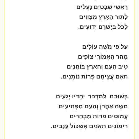
רָאשֵׁי שְׁבָטִים נַעֲלִים
לָתוּר הָאָרֶץ מְצֻוּוִים
לַכֹּל בְּיָשְׁרָם יְדוּעִים.
עַל פִּי מֹשֶׁה עוֹלִים
מֵהַר הָאֱמוֹרִי צוֹפִים
טִיב הָעָם וְהָאָרֶץ בּוֹחֲנִים
הַאִם עֲצֵיהֶם פֵּרוֹת נוֹתְנִים.
בְּשׁוּבָם
לַמִּדְבָּר
יַחְדָּיו יְגֵעִים
מֹשֶׁה אַהֲרֹן וְהָעָם מַפְתִּיעִים
עֲמוּסִים פֵּרוֹת מֻבְחָרִים
רִימּוֹנִים תְּאֵנִים אֶשְׁכּוֹל עֲנָבִים.