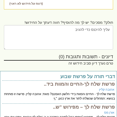
(דווח על חידוש לא ראוי)
חולק? מסכים? יש לך מה להוסיף? חווה דעתך על החידוש!
דיונים - תשובות ותגובות (0)
טרם נערך דיון סביב חידוש זה
ברי תורה על פרשת שבוע
רשת שלח לך-החיים והמוות ביד..
הובה קליין
שת שלח לך - החיים והמוות בידי הלשון האמנם? מאת: אהובה קליין. פרשה זו פותחת
ושא :המרגלים שנשלחו לתור את ארץ כנען. ",וַיְ
רשת שלח לך – מפירוש "ש..
ורן מס