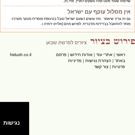
שדומה שעוד מעט ופניו נושקים לארץ. אזיי,הו..
אין מסלול עוקף עם ישראל
גם זה צריך שיאמר : מה עושים כשעם ישראל טובל בטינופת מוסרית מנוער מערכיו.
מותר להתאבל בבדידות מדברית. לפרוש מהם [אליהו ירמיה ו..
ראשי
|
אתרי עזר
|
אודות חידוש
|
פרסם
hidush.co.il
באתר
|
הצהרת נגישות
|
מדיניות
פרטיות
|
צור קשר
נגישות