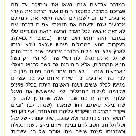
במדבר ארבעים שנה ונשאו את זנותיכם עד תם
פגריכם במדבר
במספר הימים אשר תרתם את הארץ
.
ארבעים יום יום לשנה יום לשנה תשאו את עונתיכם
ארבעים שנה וידעתם את תנואתי
אני ה
דברתי אם
'
.
לא זאת אעשה לכל העדה הרעה הזאת הנועדים עלי
במדבר הזה יתמו ושם ימתו
במדבר יד
כו
לה
).
-
,
" (
בעקבות חטא המרגלים נענשו ישראל שלא יכנסו
לארץ אלא יהיו גולים במדבר ארבעים שנה כנגד הזמן
שריגלו
אולם מגלה לנו רש
י שזה לא היה רק בשל
"
.
חטא המרגלים
אלא היה בזה גם קשר לחטא העגל
:
,
"
ארבעים שנה
" –
לא מת אחד מהם פחות מבן ס
',
'
לכך נגזר ארבעים כדי שיהיו אותם של בני עשרים
מגיעין לכלל ששים
ושנה ראשונה היתה בכלל ואע
"
פ
.
שקדמה לשלוח המרגלים
לפי שמשעשו את העגל
,
עלתה גזירה זו במחשבה אלא שהמתין להם עד
שתתמלא סאתם
וזהו שנאמר
(
שמות לב
) "
וביום
,
פקדי
במרגלים
ופקדתי עליהם חטאתם
ואף כאן נא
'
".
"
"
"
תשאו את עונותיכם
ולא עונכם
שתי עונות
של עגל
-
,
"
ושל תלונה
וחשב להם במנין חייהם מקצת שנה ככולה
.
וכשנכנסו לשנת ששים מתו אותם של בני עשרים
'