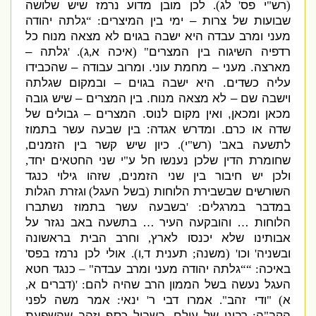
רש
י פס
לג
לכן מובן מדוע נרמז שיש שלושה
).
'
"
(
שבועות של צרות – ימי בין המיצרים
גלתה יהודה
: “
מעני ומרב עבדה היא ישבה בגוים לא מצאה מנוח כל
רדפיה השיגוה בין המ
צרים
איכה א
ג
גלתה –
). '
,
" (
מארצה
.
מעני – מחמת עוני
.
ומרוב עבודה – שהכבידו
עליה כשדים
.
היא ישבה בגוים – ובמקום שגלתה
וישבה שם – לא מצאה מנוח
.
בין המצרים – שיש גובה
מכאן ומכאן
,
ואין מקום לנוס
.
המצרים – גבולים של
שדה או כרם
.
ומדרש אגדה
:
בין שבעה עשר בתמוז
לתשעה באב
רש
י
כיון שיש קשר בין הזמנים
,
).
"
' (
שחומרת הדין שלכן נענשו חל ע
י שני החטאים יחד
,
"
ולכן יש חיבור בין שני הזמנים
שזהו גילוי כנגד
,
השורשים שבשבירת הלוחות
בשל העגל
וגזרת הגלות
)
(
במדבר במרגלים
בשבעה עשר בתמוז נשתברו
: '
הלוחות … והובקעה העיר … בתשעה באב נגזר על
אבותינו שלא יכנסו לארץ
וחרב הבית בראשונה
,
ובשניה
וכו
משנה
תענית ד
ו
אולי לכן נרמז בפס
'
).
,
;
' (
'
באיכה
גלתה יהודה מעני ומרב עבדה
כנגד חטא
" –
: ““
העגל נעשה בשל הממון הרב שהיה להם
דברים א
,
(
: '
א
ודי זהב
אמרו דבי ר
ינאי
אמר משה לפני
:
'
".
) "
הקב
ה
רבונו של עולם
בשביל כסף וזהב שהשפעת
,
:
"