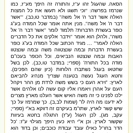
הסאה
שהעגל זהו ע
ז
והתורה זה היפך מע
ז
כמו
,
"
,
"
.
שנרמז בפרשה
וכי תשגו ולא תעשו את כל המצות
: “
האלה אשר דבר ה
אל משה
במדבר טו
כב
אשר
). '"
,
" (
'
דבר ה
'
אל משה
מנין אתה אומר שכל המודה בע”ג
".
כופר בעשרת הדברות
תלמוד לומר
אשר דבר ה
'
אל
"
?
משה
ולהלן הוא אומר
וידבר אלקים את כל הדברים
"
",
האלה לאמר
מגיד הכתוב שכל המודה בע”ג כופר
" …
בעשרת הדברות ובמה שנצטווה משה ובמה שנצטוו
האבות ובמה שנצטוו הנביאים
,
וכל הכופר בעכו”ם
מודה בכל התורה
' (
ספרי
;
במדבר טו
,
כב
).
לכן בשל
שחטאו בעגל נשתברו הלוחות
(
כיון שהם הפכים
).
וחטא העגל נעשה בטענה שצריך מנהיג להביאם
לארץ
: “
וירא העם כי בשש משה לרדת מן ההר ויקהל
העם על אהרן ויאמרו אליו קום עשה לנו אלהים אשר
ילכו לפנינו כי זה משה האיש אשר העלנו מארץ מצרים
לא ידענו מה היה לו
" (
שמות לב
,
ב
).
כך שמרמז על כך
שיש קשר לארץ
,
שתו
"
מ בעיקרם זה דווקא בא
"
י
(
ספרי
;
עקב
,
מג
),
לכן העגל
(
ע
"
ז
)
התגלה בחטא בעיוות
שקשור לארץ
.
וכן א
"
י היא כעין היפך מגילוי ע
"
ז
: '
כל
הדר בחו
ל כאילו עובד עבודת כוכבים
;
וכן בדוד הוא
"