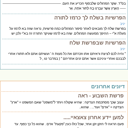
"ד. שקר המרגלים שלבסוף הכריע את העם. ---------------------------------------------------
--- הָאָרֶץ אֲשֶׁר עָבַרְנוּ בָהּ לָתוּר אֹתָהּ, אֶר
פרשיות בשלח לך כרמז לתורה
יב
רשת שלח לך מובאים לאחר סיפור המרגלים כמה פרשיות, נראה שזה בא לרמז על
לת א"י – ההיפך ממעשה המרגלים. שזה בא לרמז שעיקר התורה זה בא"י ולכן יש
פרשיות שבפרשת שלח
יב
והיה לכם לציצת וראיתם אתו וזכרתם את כל מצות ה ' ועשיתם אתם ולא תתורו אחרי
בכם ואחרי עיניכם אשר אתם זנים אחריהם " ( במדבר טו , ל
יונים אחרונים
פרשת השבוע - ראה
עצוב שכך מסתכמת הצדקה : שהיא שקולה ויותר ל"משפט" שאם המשפט = "ארץ"
הצדקה = "אדם" ועוד... . שהוא..
למען יידע אחרון צאצאיי.....
פעם הראה לי הזקן זקן אחר, שכל כולו כעין "פקעת" אדם . שהוא כל כך כפוף. עד