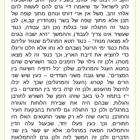
להן לישראל עד שיאמרו דיי גרם להם לעשות להם
אלהי זהב
משל אין ארי דורס ונוהם מתוך קופה של
.
תבן אלא מתוך קופה של בשר
סנהדרין קב
א
לכן
).
,
' (
כנגד זה התגלה עוני בגלות
וכן רוב עבודה
כנגד
,
(
שעשיר אינו צריך לעבוד
וההמשך
היא ישבה בגוים
"
).
לא מצאה מנוח
כנגד חטא המרגלים שנגזר עליהם
" –
גלות כנגד ימי הריגול
שבהם לא נחו אלא הלכו וריגלו
(
כדי להוציא את דיבת הארץ
וכך כנגד זה לא מצאו
,
מנוח
ולכן זה גילוי של הזמנים כנגד השורשים שהם
).
בחטא העגל והמרגלים
שלכן
כל רדפיה השיגוה בין
"
,
המצרים
שיש גובה משני הצדדים – כעין שיש שני
",
הרים של קטרוג
העגל והמרגלים
שכך לא יכלו
)
(
להינצל מהעונש
ולכן זה קרה בימי בין המיצרים
בין
-
,
י
ז בתמוז ל
ט
באב שזהו הזמן של השורש לחורבן
'
-
"
והגלות
שבהם היה את שבירת הלוחות והגזרה
,
במרגלים ולכן כך התגלה גם לדורות בהבקעת העיר
והחורבן
נראה שזה לא רק ששני החטאים האלו היו
.
חמורים
וכך כעין פעלו יחד
שבעגל עלה הדין
,
,
והתמלאה הסאה במרגלים
אלא יש קשר בין שני
;
הדברים ולכן זה המשך לזה ולכן גרם להתמלאות