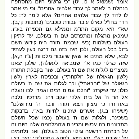
אומר
שמואל א כו
יט
"
כי גרשוני היום מהסתפח
)
,
(
בנחלת ה
לאמר לך עבוד אלהים אחרים
".
וכי מי אמר
'
לו לדוד לך עבוד אלהים אחרים
?
אלא לומר לך
:
כל
הדר בחו
ל כאילו עובד עבודת כוכבים
' (
כתובות קי
,
ב
).
"
שא
"
י היא מקום התו
"
מ וממילא גם הכפירה בע
"
ז
.
שמכאן מתגלה ומתפרסם שם ה
'
בעולם
,
עד לתיקון
העולם בשלמות
(
כעין שבמתן תורה היה קידוש השם
גדול בכל העולם
,
ולכן היה בזה גם דרגה כעין לעתיד
לבא
,
שלא מתים או שאין שיעבוד מלכויות
[
ע
"
ז ה
,
א
],
שזה כגילוי כמו א”י שמביאה לגאולה
),
שלכן יצאנו
ממצרים לגלות את שם ה
'
בעולם
,
שזה בקבלת התורה
(
לשון הגאולה של “ולקחתי
")
ובכניסה לארץ
(
לשון
הגאולה של
"
והבאתי
")
וכך לגלות את שם ה
'
בעולם
כולו
;
עד שיקרה
: "
והלכו עמים רבים ואמרו לכו ונעלה
אל הר ה
'
אל בית אלקי יעקב וירנו מדרכיו ונלכה
בארחתיו כי מציון תצא תורה ודבר ה
'
מירושלם
"
(
ישעיהו ב
,
ג
).
אשרינו שזכינו לחיות בא
"
י
,
בדבקות
בשכינה
,
ולגלות שם ה
'
בעולם
(
כמו שכל העולם
מתבוננים בנו עכשיו ומבינים שהמלחמה שלנו היום זה
על הכרתת הרשעה וגילוי הטוב בעולם
),
ואנו נלחמים
על יישובנו בא
"
י
,
זהו תיקון לחטא המרגלים
;
יהיה רצון