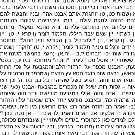
א צריכא דאקדים
' [
יומא שם
]).
עוד דרשו מהפס
': '
מחוסר
רבי אבוה אמר רבי יוחנן
,
ומטו בה משמיה דרבי אלעזר ברבי
א
(
שמות כט
,
ט
) "
וחגרת אותם אבנט אהרן ובניו וחבשת להם
הם כהונה לחקת עולם
",
בזמן שבגדיהם עליהם כהונתם
הם עליהם אין כהונתם עליהם
.
והא מהכא נפקא
?!
מהתם
ן לשתויי יין שאם עבד חילל
?
תלמוד לומר
(
ויקרא י
,
ט
) "
יין
וגו
', (
ויקרא י
,
י
) "
ולהבדיל בין הקודש ובין החול
".
מחוסר
ידים ורגלים מנין
?
תלמוד לומר
(
ויקרא י
,
ט
) "
חוקה
"
(
שמות
זירה שוה
'
וכו
' (
זבחים יז
,
ב – יח
,
א
).
(
הגמ
'
בהמשך משנה את
ששתויי יין פוסל מכח לימוד
"
חוקה
"
ממחוסר בגדים
).
בפס
'
עת
,
האבנט מכפר על הרהור הלב והמגבעת על גסי הרוח
ראש
),
נראה שזה כנגד חטא עץ הדעת
(
שמכפרים הכהנים על
טאו אדם וחוה
,
והגיע בשל שהרהרו בליבם נגד ה
'
וכן רצו
וה – גסות רוח
,
שעל זה מכפרים במגבעת ואבנט
(
כעין שני
נשים – אדם וחוה
.
אולי במגבעת מודגשת יותר חוה שאותה
ה שתהיה כה
',
ובאבנט מודגש יותר אדם שנאמר עליו הרהור
ב
: '
ואמר רב יהודה אמר רב
:
אדם הראשון מין היה
,
שנאמר
יקרא ה
'
אלקים אל האדם ויאמר לו איכה
" –
אן נטה לבך
?'
לכן למדים כאן למחוסרי בגדים ולשתויי יין שעבודתם פסולה
,
ילו שהם עירומים
(
מחוסרי בגדים
),
ובין הדעות על עץ הדעת
עץ הדעת היה גפן
: '
רבי מאיר
אומר
:
גפן היה
,
שאין לך דבר