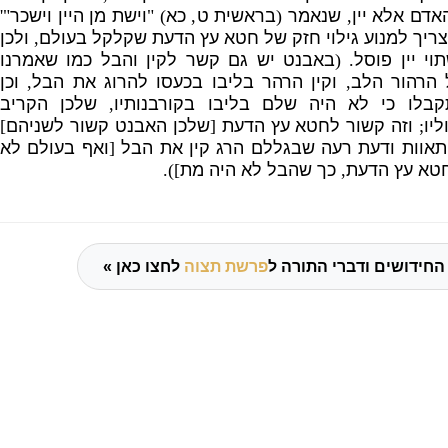
אדם אלא יין
,
שנאמר
(
בראשית ט
,
כא
) "
וישת מן היין וישכר
"'
צריך למנוע גילוי חזק של חטא עץ הדעת שקלקל בעולם
,
ולכן
י יין פוסל
. (
באבנט יש גם קשר לקין והבל כמו שאמרנו
הרהור הלב
,
וקין הרהר בליבו בכעסו להרוג את הבל
,
וכן
קבלו כי לא היה שלם בליבו בקורבנותיו
,
שלכן הקריב
יו
;
וזה קשור לחטא עץ הדעת
[
שלכן האבנט קשור לשניהם
]
אוות ודעת רעה שבגללם הרג קין את הבל
[
ואף בעולם לא
טא עץ הדעת
,
כך שהבל לא היה מת
]).
החידושים ודברי התורה ל
פרשת תצוה
לחצו כאן »