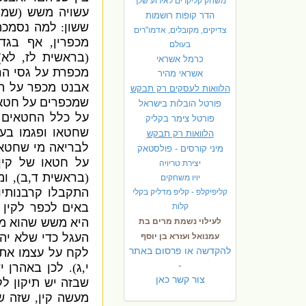
משחק קליקרים לאירוע שלך
עשויה משש
(
שמו
הדר קופות רושמות
ששון
:
למה נסמכה
צדיקים, מקובלים, אדמו"רים
מכפרין
,
אף בגדי
בעולם
(
בראשית לז
,
לא
"
כרמל אשראי
מכפרת על גסי הר
אשראי מהיר
אבנט מכפר על ה
הלוואות לעסקים רק תבקש
שמכפרים על חטא
פורטל הובלות בישראל
על כלל החטאים 
פ
ורטל צימר בקליק
שחטאו ופגמו בעו
הלוואות רק תבקש
לבריאה מי שחטא
מיני קורסים - פולסטאק
על חטאו של קין
יצירת טריויה
(
בראשית ד
,
ב
),
ומ
יויו משחקים
התקבלו קרבנותיו
קליפיקלפ - קליפ מדליק בקלי
באים לכפר לקין 
קלות
היא משש שהוא מ
לעילוי נשמת מרים בת
העגל כדי שלא יה
עמנואל ועזרא בן יוסף
להקדשה או פרסום באתר
לקח על עצמו את 
-
י
,
ג
).
לכן באהרן י
צור קשר כאן
שבזה יש תיקון לק
מעשה קין
,
שזה ש