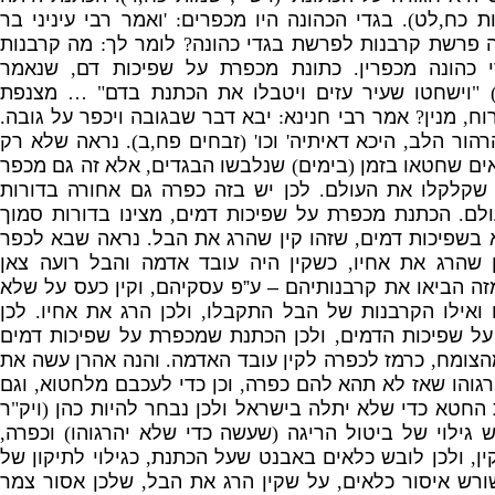
ת כח
,
לט
).
בגדי הכהונה היו מכפרים
: '
ואמר רבי עיניני בר
 פרשת קרבנות לפרשת בגדי כהונה
?
לומר לך
:
מה קרבנות
 כהונה מכפרין
.
כתונת מכפרת על שפיכות דם
,
שנאמר
) 
וישחטו שעיר עזים ויטבלו את הכתנת בדם
" …
מצנפת
וח
,
מנין
?
אמר רבי חנינא
:
יבא דבר שבגובה ויכפר על גובה
.
רהור הלב
,
היכא דאיתיה
'
וכו
' (
זבחים פח
,
ב
).
נראה שלא רק
ים שחטאו בזמן
(
בימים
)
שנלבשו הבגדים
,
אלא זה גם מכפר
שקלקלו את העולם
.
לכן יש בזה כפרה גם אחורה בדורות
לם
.
הכתנת מכפרת על שפיכות דמים
,
מצינו בדורות סמוך
 בשפיכות דמים
,
שזהו קין שהרג את הבל
.
נראה שבא לכפר
 שהרג את אחיו
,
כשקין היה עובד אדמה והבל רועה צאן
זה הביאו את קרבנותיהם – ע”פ עסקיהם
,
וקין כעס על שלא
 ואילו הקרבנות של הבל התקבלו
,
ולכן הרג את אחיו
.
לכן
על שפיכות הדמים
,
ולכן הכתנת שמכפרת על שפיכות דמים
הצומח
,
כרמז לכפרה לקין עובד האדמה
.
והנה אהרן עשה את
רגוהו שאז לא תהא להם כפרה
,
וכן כדי לעכבם מלחטוא
,
וגם
החטא כדי שלא יתלה בישראל ולכן נבחר להיות כהן
(
ויק
"
ר
ש גילוי של ביטול הריגה
(
שעשה כדי שלא יהרגוהו
)
וכפרה
,
ין
,
ולכן לובש כלאים באבנט שעל הכתנת
,
כגילוי לתיקון של
ורש איסור כלאים
,
על שקין הרג את הבל
,
שלכן אסור צמר