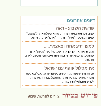
דיונים אחרונים
פרשת השבוע - ראה
עצוב שכך מסתכמת הצדקה : שהיא שקולה ויותר ל"משפט"
שאם המשפט = "ארץ" הצדקה = "אדם" ועוד... . שהוא..
למען יידע אחרון צאצאיי.....
פעם הראה לי הזקן זקן אחר, שכל כולו כעין "פקעת" אדם .
שהוא כל כך כפוף. עד שדומה שעוד מעט ופניו נושקים לארץ.
אזיי,הו..
אין מסלול עוקף עם ישראל
גם זה צריך שיאמר : מה עושים כשעם ישראל טובל בטינופת
מוסרית מנוער מערכיו. מותר להתאבל בבדידות מדברית.
לפרוש מהם [אליהו ירמיה ו..