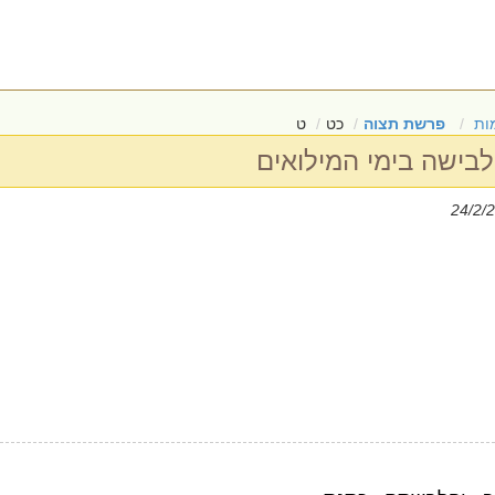
ות
פרשת תצוה
כט
ט
לבישה בימי המילואים