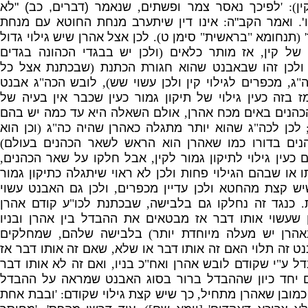
ין
): '
לפיכך נאסר צמר ופשתים
,
שנאמ
ר
(
דברים
,
כב
) "
לא
'.
ואמר הקב
"
ה
:
אינו דין שיתערב מנחת החוטא עם מנחת
' (
תנחומא
"
בראשית
"
סימן ט
).
לכן אצל אהרן שיש גילוי גדול
של קין
,
אז מותר כלאים
(
ולכן יש בבגדי הכהונה בגדים
ולכן זהו שבאבנט שהוא חגורת הכתנת
(
שבכתנת אצל כל
ה
"
ג
,
מכפרים לגילוי קין ולכן עשוי שש
),
לובש הכה
"
ג אבנט
 בזה כעין גילוי של תיקון גמור כעין שכבר אין בעיה של
כהנים באים מכח אהרן
,
אולם השאלה היא עד כמה יש בהם
לכן לכה
"
ג שהוא יותר מתגלה כאהרן שהיה כה
"
ג
(
וכן הוא
ים בדורו כמו שאהרן הוא הראש
לשאר הכהנים בעולם
)
כעין גילוי לתיקון גמור לקין
,
אבל חלקו על שאר הכהנים
,
או שבהם הגילוי פחות ולכן לא ראוי שיתגלה כתיקון גמור
יש קצת מהחטא ולכן עדיין מכפרים
,
ולכן גם האבנט עשוי
.
כנגד זה נחלקו גם בלבישה
,
שבכתנת לכו
"
ע קודם אהרן
ן שעשוי אותו דבר אז מבטאים את ההבדל בין אהרן ובניו
אהרן יש מעלה מיוחדת יותר
)
בלבישה שלהם
,
שמחלקים
ט זה תלוי האם זה אותו דבר או שלא
,
שאם זה אותו דבר אז
ל ע
"
י שקודם לובש אהרן ואח
"
כ בניו
,
ואם זה לא אותו דבר
ם יחד כיון שההבדל ברור בסוג האבנט שמראה על ההבדל
 כמובן שאהרן מתחיל
,
כך שיש קצת גילוי שקודם
: '
ובבת אחת