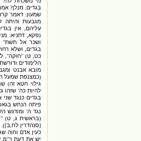
מי משכחת לה
?
ל
בגדים
.
מנלן
?
אמר 
שמעון
:
דאמר קר
מגבעות והיתה ל
עליהם
,
אין בגדי
נפקא
,
דתניא
:
מני
ושכר אל תשת
"
בגדים
,
ושלא רחוץ 
כט
,
ט
) "
חוקה
",
לג
הלימודים ודורשת 
מובא אבנט ומגב
(
כמצנפת שמעל ה
גילוי חטא זה
)
שח
להיות כה
'
שזהו גא
בגדים כנגד שני א
פיתה הנחש בגאו
נגד ה
'
ומודגש הל
(
בראשית ג
,
ט
) "
ו
[
סנהדרין לח
,
ב
]).
כעין אדם וחוה שג
יש את דעת ר
"
מ ש