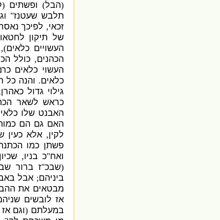
(
הבל
)
ופשתים
(
ק
תלבש שעטנז
"
וגו
זכאי
,
לפיכך נאסר
של תיקון לחטאו 
העשויים כלאים
),
הכהנים
,
כולל הכ
העשוי כלאים כרמז
כלאים
.
והנה כל ה
גילוי גדול כאהרן
;
כראש לשאר הכהנ
האבנט שלו כלאים 
האם גם הם כמותו 
לקין
,
אלא כעין ש
פשתן כמו הכתנת
ואח
"
כ בניו
,
שכיו
(
שבכ
"
ז ברור שב
ביניהם
;
אבל באבנ
מבטאים את ההבד
אז לובשים שניה
במעלתם
(
וגם אז