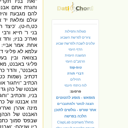
"
ואת בניו תקר
וחגרת אתם אבנט
להם מגבעת והית
עולם ומלאת יד אה
כט
,
ח
-
ט
). '
כיצד ה
סגולות ותפילות
בני ר
'
חייא
ו
רבי י
ציורים לפרשת השבוע
ואח
"
כ בניו
;
וחד 
עלונים לשבת ולפרשת שבוע
אחת
.
אמר
אביי
:
הדף היומי
עלמא לא פליגי ד
המשנה היומית
בצוואה ובין בע
הרמב"ם היומי
פליגי באבנט
,
מאן
טופ-top
באבנט
",
והדר כת
דברי תורה
דכתיב
(
שמות כט
תהילים
הכתיב
"
ויחגור או
לוח כיתתי חינמי
אבנטו של כהן גדו
פרסום:
בניו
,
והכתיב
"
וחג
מופאש - מופע להטוטים
זהו אבנטו של כהן
הצגה לנוער ולמתגברים
מינה אהרן ואח
"
כ
אתר שורש - גולשים לתוכן
האבנט של הכהן 
הלכה בפרשה
שבפס
'
סמוך כתנ
מחולל משחקים ClapLab
בין שניהם
: '
ואבנט