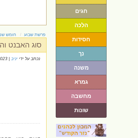
חגים
הלכה
פרשת שבוע
חומש שמ
חסידות
סוג האבנט וה
נך
נכתב על ידי
יניב
| 24/2/2023
משנה
גמרא
מחשבה
שונות