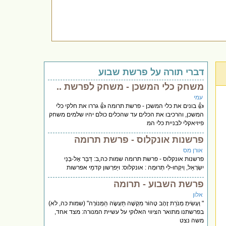
דברי תורה על פרשת שבוע
משחק כלי המשכן - משחק לפרשת ..
עמי
👍 בונים את כלי המשכן - פרשת תרומה 👍 גררו את חלקי כלי
המשכן, והרכיבו את הכלים עד שהכלים כולם יהיו שלמים משחק
פיזיאקלי לבניית כלי המ
פרשנות אונקלוס - פרשת תרומה
אורן מס
פרשנות אונקלוס - פרשת תרומה שמות כה,ב: דַּבֵּר אֶל-בְּנֵי
יִשְׂרָאֵל, וְיִקְחוּ-לִי תְּרוּמָה : אונקלוס: ויַפרְשון קדמַי אפרשות
פרשת השבוע - תרומה
אלון
" וְעָשִׂיתָ מְנֹרַת זָהָב טָהוֹר מִקְשָׁה תֵּעָשֶׂה הַמְּנוֹרָה" (שמות כה, לא)
בפרשתנו מתואר הציווי האלוקי על עשיית המנורה: מצד אחד,
משה נצט