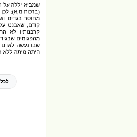
שמביא יללה על ה
(
ברכות מ
,
א
);
לכן 
מחוסר בגדים ושתו
קודם
,
שאבנט על 
קרבנותיו לא הת
מהפגומים שבגידול
שבו נעשה לאדם ת
היתה מיתה ללא ח
לכל 