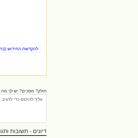
להקדשת החידוש (בחינ
חולק? מסכים? יש לך מה ל
דיונים - תשובות ותגובו