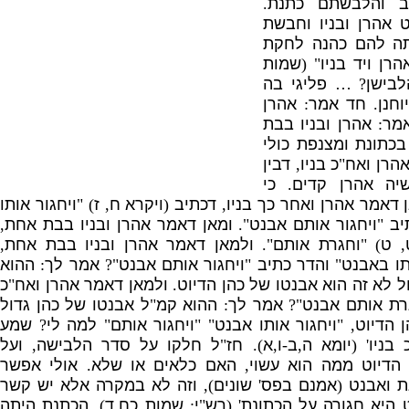
יב והלבשתם כתנת
.
 אהרן ובניו וחבשת
ה להם כהנה לחקת
רן ויד בניו
" (
שמות
לבישן
? …
פליגי בה
וחנן
.
חד אמר
:
אהרן
אמר
:
אהרן ובניו בבת
בכתונת ומצנפת כולי
אהרן ואח
"
כ בניו
,
דבין
שיה אהרן קדים
.
כי
 דאמר אהרן ואחר כך בניו
,
דכתיב
(
ויקרא ח
,
ז
) "
ויחגור אותו
יב
"
ויחגור אותם אבנט
".
ומאן דאמר אהרן ובניו בבת אחת
,
,
ט
) "
וחגרת אותם
".
ולמאן דאמר אהרן ובניו בבת אחת
,
תו באבנט
"
והדר כתיב
"
ויחגור אותם אבנט
"?
אמר לך
:
ההוא
ל לא זה הוא אבנטו של כהן הדיוט
.
ולמאן דאמר אהרן ואח
"
כ
רת אותם אבנט
"?
אמר לך
:
ההוא קמ
"
ל אבנטו של כהן גדול
 הדיוט
, "
ויחגור אותו אבנט
" "
ויחגור אותם
"
למה לי
?
שמע
 בניו
' (
יומא ה
,
ב
-
ו
,
א
).
חז
"
ל חלקו על סדר הלבישה
,
ועל
הדיוט ממה הוא עשוי
,
האם כלאים או שלא
.
אולי אפשר
ת ואבנט
(
אמנם בפס
'
שונים
),
וזה לא במקרה אלא יש קשר
 היא חגורה על הכתונת
' (
רש
"
י
;
שמות כח
,
ד
).
הכתנת היתה