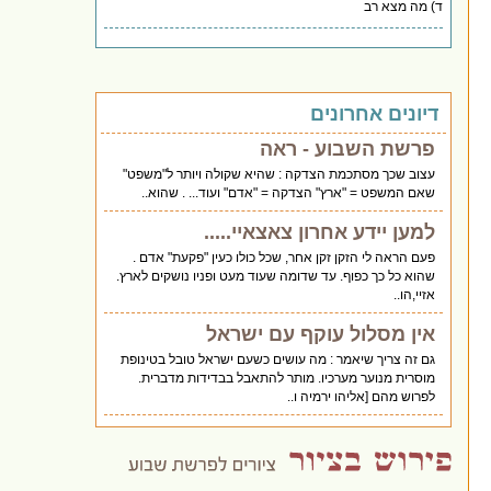
ד) מה מצא רב
דיונים אחרונים
פרשת השבוע - ראה
עצוב שכך מסתכמת הצדקה : שהיא שקולה ויותר ל"משפט"
שאם המשפט = "ארץ" הצדקה = "אדם" ועוד... . שהוא..
למען יידע אחרון צאצאיי.....
פעם הראה לי הזקן זקן אחר, שכל כולו כעין "פקעת" אדם .
שהוא כל כך כפוף. עד שדומה שעוד מעט ופניו נושקים לארץ.
אזיי,הו..
אין מסלול עוקף עם ישראל
גם זה צריך שיאמר : מה עושים כשעם ישראל טובל בטינופת
מוסרית מנוער מערכיו. מותר להתאבל בבדידות מדברית.
לפרוש מהם [אליהו ירמיה ו..