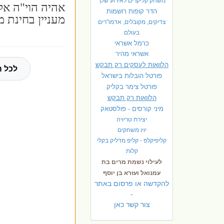
משחק קליקרים לאירוע שלך
אהיה הוי"ה א
הדר קופות רושמות
מעניין בחינת 
צדיקים, מקובלים, אדמו"רים
בעולם
כרמל אשראי
אשראי מהיר
הלוואות לעסקים רק תבקש
לכל ה
פורטל הובלות בישראל
פ
ורטל צימר בקליק
הלוואות רק תבקש
מיני קורסים - פולסטאק
יצירת טריויה
יויו משחקים
קליפיקלפ - קליפ מדליק בקלי
קלות
לעילוי נשמת מרים בת
עמנואל ועזרא בן יוסף
להקדשה או פרסום באתר
-
צור קשר כאן