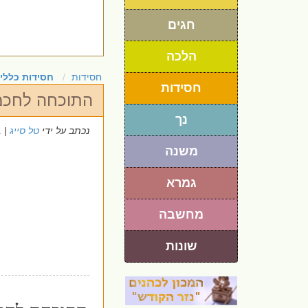
חגים
הלכה
חסידות
חסידות כללי
חסידות
התוכחה לחכמי
נך
נכתב על ידי
טל סייג
| 4/1/2021
משנה
גמרא
מחשבה
שונות