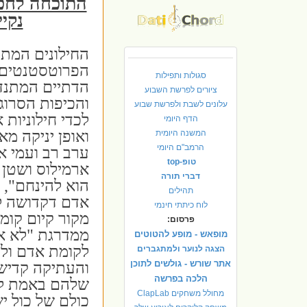
התוכחה לחכ
נקיי
החילונים המתב
הפרוטסטנטים 
סגולות ותפילות
הדתיים המתנד
ציורים לפרשת השבוע
והכיפות הסרוג
עלונים לשבת ולפרשת שבוע
לכדי חילוניות 
הדף היומי
ואופן יניקה מא
המשנה היומית
הרמב"ם היומי
ערב רב ועמי 
טופ-top
ארמילוס ושטן 
דברי תורה
הוא להינחם", (
תהילים
אדם דקדושה לא
לוח כיתתי חינמי
מקור קיום קומ
פרסום:
ממדרגת "לא אד
מופאש - מופע להטוטים
לקומת אדם ולן
הצגה לנוער ולמתגברים
אתר שורש - גולשים לתוכן
והעתיקה קדישא
הלכה בפרשה
שלהם באמת לא
מחולל משחקים ClapLab
כולם של כול י