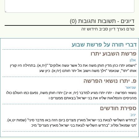
דיונים - תשובות ותגובות (0)
טרם נערך דיון סביב חידוש זה
ברי תורה על פרשת שבוע
רשת השבוע יתרו
לון
ישמע יתרו כהן מדין חותן משה את כל אשר עשה אלוקים" "(יח,א). בתחילה היו קורין
תו "יתר", שנאמר "וילך משה וישוב אל יתר חותנו (יח,א). כיון שע
. יתרו נושאי הפרשה
ניאור
שאי הפרשה - יתרו יתרו מגיע למדבר (יח, א-יב) יתרו חותן משה, נפעם כמו העולם כולו
ניסים והנפלאות שליוו את בני ישראל בצאתם ממצרים ו
פירת חודשים
יב
חדש השלישי לצאת בני ישראל מארץ מצרים ביום הזה באו מדבר סיני" (שמות יט,א).
ני שמואל ופליג: "בחדש השלישי לצאת בני ישראל מארץ מצרים" מיכ