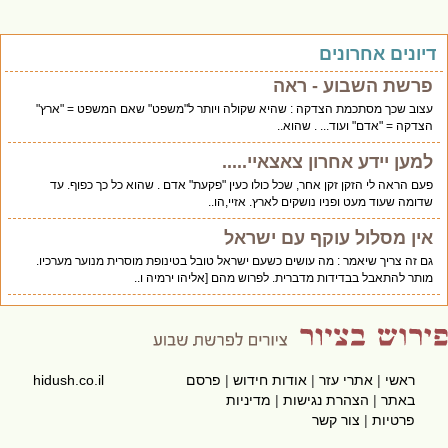
יונים אחרונים
פרשת השבוע - ראה
עצוב שכך מסתכמת הצדקה : שהיא שקולה ויותר ל"משפט" שאם המשפט = "ארץ"
הצדקה = "אדם" ועוד... . שהוא..
למען יידע אחרון צאצאיי.....
פעם הראה לי הזקן זקן אחר, שכל כולו כעין "פקעת" אדם . שהוא כל כך כפוף. עד
שדומה שעוד מעט ופניו נושקים לארץ. אזיי,הו..
אין מסלול עוקף עם ישראל
גם זה צריך שיאמר : מה עושים כשעם ישראל טובל בטינופת מוסרית מנוער מערכיו.
מותר להתאבל בבדידות מדברית. לפרוש מהם [אליהו ירמיה ו..
ראשי
|
אתרי עזר
|
אודות חידוש
|
פרסם
hidush.co.il
באתר
|
הצהרת נגישות
|
מדיניות
פרטיות
|
צור קשר