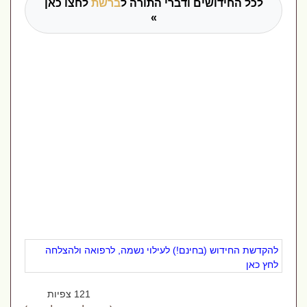
לכל החידושים ודברי התורה ל
ברשת
לחצו כאן
»
להקדשת החידוש (בחינם!) לעילוי נשמה, לרפואה ולהצלחה
לחץ כאן
121 צפיות