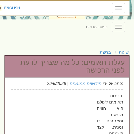
|
ENGLISH
Toggle
navigation
כניסה ומדורים
Toggle
navigation
שונות
ברשת
עגלת תאומים: כל מה שצריך לדעת
לפני הרכישה
נכתב על ידי
חידושים ממומנים
| 29/6/2026
הכנסת
תאומים לעולם
היא חוויה
מרגשת
ומאתגרת בו
זמנית. לצד
השמחה