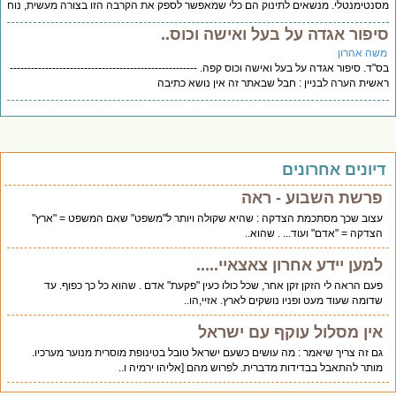
נטימנטלי. מנשאים לתינוק הם כלי שמאפשר לספק את הקרבה הזו בצורה מעשית, נוח
יפור אגדה על בעל ואישה וכוס..
שה אהרון
"ד. סיפור אגדה על בעל ואישה וכוס קפה. -----------------------------------------------------
שית הערה לבניין : חבל שבאתר זה אין נושא כתיבה
יונים אחרונים
פרשת השבוע - ראה
עצוב שכך מסתכמת הצדקה : שהיא שקולה ויותר ל"משפט" שאם המשפט = "ארץ"
הצדקה = "אדם" ועוד... . שהוא..
למען יידע אחרון צאצאיי.....
פעם הראה לי הזקן זקן אחר, שכל כולו כעין "פקעת" אדם . שהוא כל כך כפוף. עד
שדומה שעוד מעט ופניו נושקים לארץ. אזיי,הו..
אין מסלול עוקף עם ישראל
גם זה צריך שיאמר : מה עושים כשעם ישראל טובל בטינופת מוסרית מנוער מערכיו.
מותר להתאבל בבדידות מדברית. לפרוש מהם [אליהו ירמיה ו..