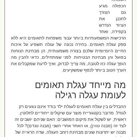
הכפולה מגיע
גם הצורך
לתכנן את
הציוד הנדרש
בקפידה, ואחד
הרכישות המשמעותיות ביותר עבור משפחות לתאומים היא ללא
ספק עגלת תאומים. בחירה נכונה של עגלה תשפיע על איכות
החיים היומיומית שלכם בצורה משמעותית, הן מבחינת הנוחות
בפועל והן מבחינת הבטיחות. לפני שמתחילים, כדאי להבין מה
הופך עגלה כזו לטובה, מה צריך לבדוק, ואיך לדעת שמקבלים את
הערך הטוב ביותר לכסף שמשקיעים.
מה מייחד עגלת תאומים
לעומת עגלה רגילה
ההבדלים בין עגלת תאומים לעגלת ילד בודד אינם נוגעים רק
לגודל. מדובר בקטגוריית מוצר עם שיקולים ייחודיים לחלוטין.
ראשית, יש לשקול את מיקום המושבים: האם שניהם יושבים זה
לצד זה (מבנה טווין), או האחד אחרי השני (מבנה טנדם)? לכל
מבנה יש יתרונות שונים מבחינת רוחב העגלה, שדה הראייה של