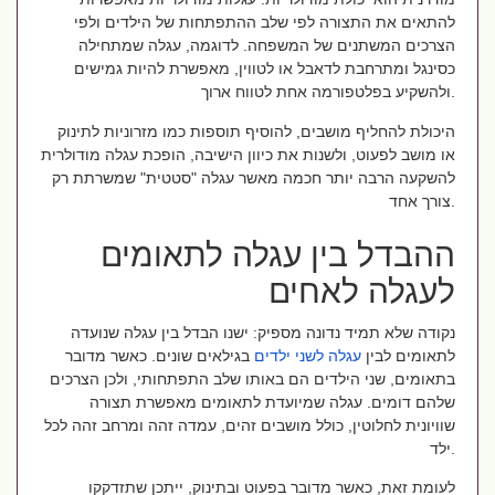
להתאים את התצורה לפי שלב ההתפתחות של הילדים ולפי
הצרכים המשתנים של המשפחה. לדוגמה, עגלה שמתחילה
כסינגל ומתרחבת לדאבל או לטווין, מאפשרת להיות גמישים
ולהשקיע בפלטפורמה אחת לטווח ארוך.
היכולת להחליף מושבים, להוסיף תוספות כמו מזרוניות לתינוק
או מושב לפעוט, ולשנות את כיוון הישיבה, הופכת עגלה מודולרית
להשקעה הרבה יותר חכמה מאשר עגלה "סטטית" שמשרתת רק
צורך אחד.
ההבדל בין עגלה לתאומים
לעגלה לאחים
נקודה שלא תמיד נדונה מספיק: ישנו הבדל בין עגלה שנועדה
לתאומים לבין
עגלה לשני ילדים
בגילאים שונים. כאשר מדובר
בתאומים, שני הילדים הם באותו שלב התפתחותי, ולכן הצרכים
שלהם דומים. עגלה שמיועדת לתאומים מאפשרת תצורה
שוויונית לחלוטין, כולל מושבים זהים, עמדה זהה ומרחב זהה לכל
ילד.
לעומת זאת, כאשר מדובר בפעוט ובתינוק, ייתכן שתזדקקו