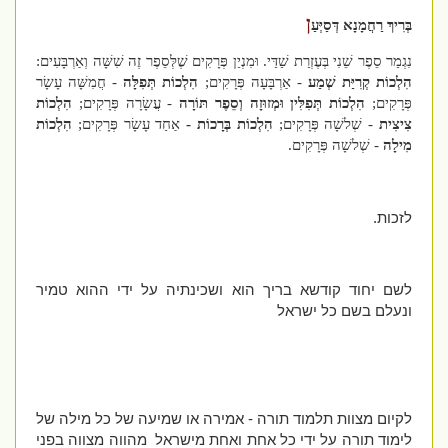
ן
בְּרִיךְ רַחֲמָנָא דְּסַיְּעַ
נִגְמַר סֵפֶר שֵׁנִי בְּעֶזְרַת שַׁדַּי. וּמִנְיַן פְּרָקִים שֶׁלְּסֵפֶר זֶה שִׁשָּׁה וְאַרְבָּעִים:
הִלְכוֹת קְרִיַּת שְׁמַע
- אַרְבָּעָה פְּרָקִים;
הִלְכוֹת תְּפִלָּה
- חֲמִשָּׁה עָשָׂר
פְּרָקִים;
הִלְכוֹת תְּפִלִּין וּמְזוּזָה וְסֵפֶר תּוֹרָה
- עֲשָׂרָה פְּרָקִים;
הִלְכוֹת
צִיצִית
- שְׁלשָׁה פְּרָקִים;
הִלְכוֹת בְּרָכוֹת -
אַחַד עָשָׂר פְּרָקִים;
הִלְכוֹת
מִילָה
- שְׁלשָׁה פְּרָקִים.
לזכות.
לשם יחוד קודשא בריך הוא ושכינתיה על ידי ההוא טמיר
ונעלם בשם כל ישראל
לקיום מצוות תלמוד תורה - אמירה או שמיעה של כל מילה של
לימוד תורה על ידי כל אחת ואחת מישראל מהווה מצווה בפני