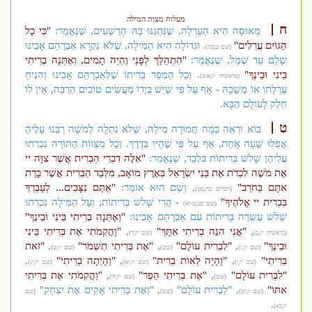
מעלות מצוַת המילה
ח
מְאוּסָה הִיא הָעָרְלָה, שֶׁנִּתְגַּנּוּ בָּהּ הָרְשָׁעִים, שֶׁנֶּאֱמַר:
"כִּי כָל
הַגּוֹיִם עֲרֵלִים"
. וּגְדוֹלָה הִיא הַמִּילָה, שֶׁלֹּא נִקְרָא אַבְרָהָם אָבִינוּ
(שם ט,כה)
שָׁלֵם עַד שֶׁמָּל, שֶׁנֶּאֱמַר:
"הִתְהַלֵּךְ לְפָנַי וֶהְיֵה תָמִים, וְאֶתְּנָה בְרִיתִי
בֵּינִי וּבֵינֶךָ"
. וְכָל הַמֵּפֵר בְּרִיתוֹ שֶׁלְּאַבְרָהָם אָבִינוּ וְהִנִּיחַ
(בראשית יז,א-ב)
עָרְלָתוֹ אוֹ מְשָׁכָהּ - אַף עַל פִּי שֶׁיֵּשׁ בְּיָדוֹ מַעֲשִׂים טוֹבִים הַרְבֵּה, אֵין לוֹ
חֵלֶק לָעוֹלָם הַבָּא.
ט
בּוֹא וּרְאֵה כַּמָּה חֲמוּרָה מִילָה, שֶׁלֹּא נִתְלָה לְמֹשֶׁה רַבֵּנוּ עָלֶיהָ
אֲפִלּוּ שָׁעָה אַחַת, אַף עַל פִּי שֶׁהָיוּ בַּדֶּרֶךְ. וְכָל מִצְווֹת הַתּוֹרָה נִכְרְתוּ
עֲלֵיהֶן שָׁלשׁ בְּרִיתוֹת בִּלְבַד, שֶׁנֶּאֱמַר:
"אֵלֶּה דִבְרֵי הַבְּרִית אֲשֶׁר צִוָּה יי
אֶת מֹשֶׁה לִכְרֹת אֶת בְּנֵי יִשְׂרָאֵל בְּאֶרֶץ מוֹאָב, מִלְּבַד הַבְּרִית אֲשֶׁר כָּרַת
אִתָּם בְּחֹרֵב"
, וְשָׁם הוּא אוֹמֵר:
"אַתֶּם נִצָּבִים... לְעָבְרְךָ
(דברים כח,סט)
בִּבְרִית יי אֱלֹהֶיךָ"
- הֲרֵי שָׁלשׁ בְּרִיתוֹת; וְעַל הַמִּילָה נִכְרְתוּ
(שם כט,ט-יא)
שְׁלשׁ עֶשְׂרֵה בְּרִיתוֹת עִם אַבְרָהָם אָבִינוּ:
"וְאֶתְּנָה בְרִיתִי בֵּינִי וּבֵינֶךָ"
,
"אֲנִי הִנֵּה בְרִיתִי אִתָּךְ"
,
"וַהֲקִמֹתִי אֶת בְּרִיתִי בֵּינִי
(בראשית יז,ב)
(שם יז,ד)
וּבֵינֶךָ"
,
"לִבְרִית עוֹלָם"
,
"אֶת בְּרִיתִי תִשְׁמֹר"
,
"זֹאת
(שם יז,ז)
(שם)
(שם יז,ט)
בְּרִיתִי"
,
"וְהָיָה לְאוֹת בְּרִית"
,
"וְהָיְתָה בְרִיתִי"
,
(שם יז,י)
(שם יז,יא)
(שם יז,יג)
"לִבְרִית עוֹלָם"
,
"אֶת בְּרִיתִי הֵפַר"
,
"וַהֲקִמֹתִי אֶת בְּרִיתִי
(שם)
(שם יז,יד)
אִתּוֹ"
, "לִבְרִית עוֹלָם"
, "וְאֶת בְּרִיתִי אָקִים אֶת יִצְחָק"
(שם יז,יט)
(שם)
(שם
.
יז,כא)