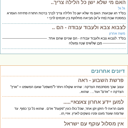
אם מי שלא ישן כל הלילה צריך..
ל גל
''ד חג שבועות: האם מי שלא ישן כל הלילה צריך לברך ברכות התורה פתיחה הגמרא
סכת שבת (פח ע''א) מביאה מחלוקת בין חכמים לרבי י
צבוא צבא ולעבוד עבודה - הם ..
שה אהרון
"ד. לצבוא צבא ולעבוד עבודה - הם שניים שהם אחד. ---------------------------------------
------------------ מִבֶּן שְׁלֹשִׁים שָׁנָה וָמַעְלָה
יונים אחרונים
פרשת השבוע - ראה
עצוב שכך מסתכמת הצדקה : שהיא שקולה ויותר ל"משפט" שאם המשפט = "ארץ"
הצדקה = "אדם" ועוד... . שהוא..
למען יידע אחרון צאצאיי.....
פעם הראה לי הזקן זקן אחר, שכל כולו כעין "פקעת" אדם . שהוא כל כך כפוף. עד
שדומה שעוד מעט ופניו נושקים לארץ. אזיי,הו..
אין מסלול עוקף עם ישראל