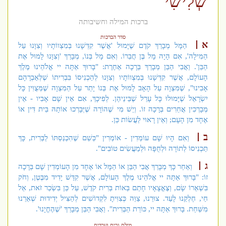
שְׁלִישִׁי
ברכות המילה וחשיבותה
סדר הברכות
א
הַמָּל מְבָרֵךְ קֹדֶם שֶׁיָּמוּל 'אֲשֶׁר קִדְּשָׁנוּ בְּמִצְווֹתָיו וְצִוָּנוּ עַל
הַמִּילָה', אִם הָיָה מָל בֶּן חֲבֵרוֹ. וְאִם מָל בְּנוֹ, מְבָרֵךְ 'וְצִוָּנוּ לָמוּל אֶת
הַבֵּן'. וַאֲבִי הַבֵּן מְבָרֵךְ בְּרָכָה אַחֶרֶת: "בָּרוּךְ אַתָּה יי אֱלֹהֵינוּ מֶלֶךְ
הָעוֹלָם, אֲשֶׁר קִדְּשָׁנוּ בְּמִצְווֹתָיו וְצִוָּנוּ לְהַכְנִיסוֹ בִּבְרִיתוֹ שֶׁלְּאַבְרָהָם
אָבִינוּ", שֶׁמִּצְוָה עַל הָאָב לָמוּל אֶת בְּנוֹ יָתֵר עַל הַמִּצְוָה שֶׁמְּצֻוִּין כָּל
יִשְׂרָאֵל שֶׁיָּמוּלוּ כָּל עָרֵל שֶׁבֵּינֵיהֶן. לְפִיכָךְ, אִם אֵין שָׁם אָבִיו - אֵין
מְבָרְכִין אֲחֵרִים בְּרָכָה זוֹ. וְיֵשׁ מִי שֶׁהוֹרָה שֶׁיְּבָרְכוּ אוֹתָהּ בֵּית דִּין אוֹ
אֶחָד מִן הָעָם; וְאֵין רָאוּי לַעֲשׂוֹת כֵּן.
ב
וְאִם הָיוּ שָׁם עוֹמְדִין - אוֹמְרִין "כְּשֵׁם שֶׁהִכְנַסְתּוֹ לַבְּרִית, כָּךְ
תַּכְנִיסוֹ לְתוֹרָה וּלְחֻפָּה וּלְמַעֲשִׂים טוֹבִים".
ג
וְאַחַר כָּךְ מְבָרֵךְ אֲבִי הַבֵּן אוֹ הַמָּל אוֹ אֶחָד מִן הָעוֹמְדִין שָׁם בְּרָכָה
זוֹ: "בָּרוּךְ אַתָּה יי אֱלֹהֵינוּ מֶלֶךְ הָעוֹלָם, אֲשֶׁר קִדַּשׁ יָדִיד מִבֶּטֶן, וְחֹק
בִּשְׁאֵרוֹ שָׂם, וְצֶאֱצָאָיו חָתַם בְּאוֹת בְּרִית קֹדֶשׁ, עַל כֵּן בִּשְׂכַר זֹאת, אֵל
חַי, חֶלְקֵנוּ לָעַד. צוּרֵנוּ, צַוֵּה כְּצִוִּיתָ לִקְדוֹשִׁים לְהַצִּיל יְדִידוּת שְׁאֵרֵנוּ
מִשַּׁחַת. בָּרוּךְ אַתָּה יי, כּוֹרֵת הַבְּרִית". וַאֲבִי הַבֵּן מְבָרֵךְ 'שֶׁהֶחֱיָנוּ'.
מילת גרים ועבדים