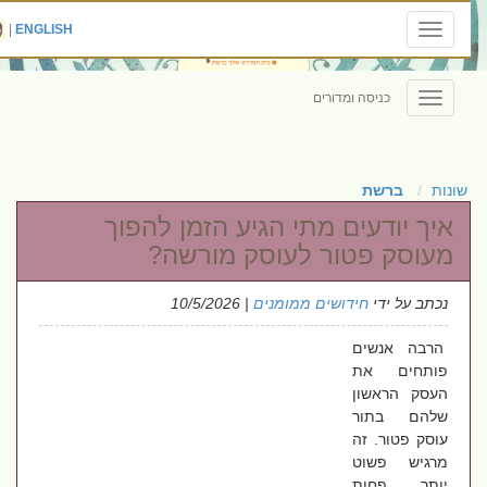
|
ENGLISH
Toggle
navigation
כניסה ומדורים
Toggle
navigation
שונות
ברשת
איך יודעים מתי הגיע הזמן להפוך
מעוסק פטור לעוסק מורשה?
נכתב על ידי
חידושים ממומנים
| 10/5/2026
הרבה אנשים
פותחים את
העסק הראשון
שלהם בתור
עוסק פטור. זה
מרגיש פשוט
יותר, פחות