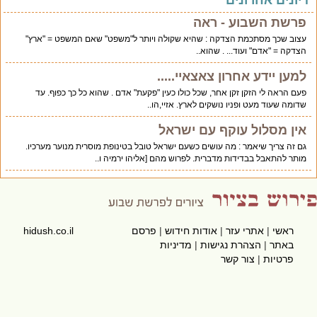
יונים אחרונים
פרשת השבוע - ראה
עצוב שכך מסתכמת הצדקה : שהיא שקולה ויותר ל"משפט" שאם המשפט = "ארץ"
הצדקה = "אדם" ועוד... . שהוא..
למען יידע אחרון צאצאיי.....
פעם הראה לי הזקן זקן אחר, שכל כולו כעין "פקעת" אדם . שהוא כל כך כפוף. עד
שדומה שעוד מעט ופניו נושקים לארץ. אזיי,הו..
אין מסלול עוקף עם ישראל
גם זה צריך שיאמר : מה עושים כשעם ישראל טובל בטינופת מוסרית מנוער מערכיו.
מותר להתאבל בבדידות מדברית. לפרוש מהם [אליהו ירמיה ו..
ראשי
|
אתרי עזר
|
אודות חידוש
|
פרסם
hidush.co.il
באתר
|
הצהרת נגישות
|
מדיניות
פרטיות
|
צור קשר