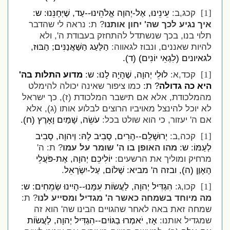
קכג,ב:
עֵינֵינוּ, אֶל-יְהוָה אֱלֹהֵינוּ--עַד, שֶׁיְּחָנֵּנוּ: ש:
[1]
איך נגיע לכך שה' יחון אותנו
? ת: נראה לי שהדבר
תלוי בנו, בכך שנשתדל להתחזק בעבודת ה', ולא
להיות שאננים, ונבוז לגאווה:
הַלַּעַג הַשַּׁאֲנַנִּים; הַבּוּז,
לגאיונים (לִגְאֵי יוֹנִים) (ד).
קכד,א:
לוּלֵי יְהוָה, שֶׁהָיָה לָנוּ: ש:
מדוע התלות בה'
[1]
היא כה גדולה
? ת:
כמו ציפור שאינה יכולה להימלט
מהמלכודת, אלא אם תישבר המלכודת (ז), כך ישראל
לא יוכל להינצל מאויביו הרוצים לבלוע אותו (ג), אלא
אם ה' יעזור, כי הוא שולט בכל:
עֹשֵׂה, שָׁמַיִם וָאָרֶץ (ח).
קכה,ב:
יְרוּשָׁלִַם--הָרִים, סָבִיב לָהּ
:
וַיהוָה, סָבִיב
[1]
לְעַמּוֹ: ש:
מהו האופן בו ה' שומר על עמו
? ת: ה'
מרחיק ומוליך את הרשעים:
יוֹלִיכֵם יְהוָה, אֶת-פֹּעֲלֵי
הָאָוֶן (ה), ובזה ה' מביא: שָׁלוֹם, עַל-יִשְׂרָאֵל
.
קכו,ג:
הִגְדִּיל יְהוָה, לַעֲשׂוֹת עִמָּנוּ--הָיִינוּ שְׂמֵחִים: ש:
[1]
מה מיוחד בשמחה כאשר ה' מגדיל ומסייע לנו
? ת:
שמחה זאת באה לאחר שהגויים הבינו שה' הוא זה
שמגדיל אותנו:
אָז, יֹאמְרוּ בַגּוֹיִם--הִגְדִּיל יְהוָה, לַעֲשׂוֹת