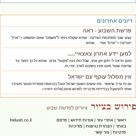
יונים אחרונים
פרשת השבוע - ראה
עצוב שכך מסתכמת הצדקה : שהיא שקולה ויותר ל"משפט" שאם המשפט = "ארץ"
הצדקה = "אדם" ועוד... . שהוא..
למען יידע אחרון צאצאיי.....
פעם הראה לי הזקן זקן אחר, שכל כולו כעין "פקעת" אדם . שהוא כל כך כפוף. עד
שדומה שעוד מעט ופניו נושקים לארץ. אזיי,הו..
אין מסלול עוקף עם ישראל
גם זה צריך שיאמר : מה עושים כשעם ישראל טובל בטינופת מוסרית מנוער מערכיו.
מותר להתאבל בבדידות מדברית. לפרוש מהם [אליהו ירמיה ו..
ראשי
|
אתרי עזר
|
אודות חידוש
|
פרסם
hidush.co.il
באתר
|
הצהרת נגישות
|
מדיניות
פרטיות
|
צור קשר