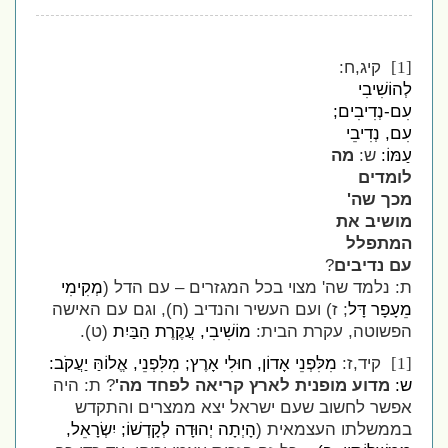
קיג,ח:
[1]
לְהוֹשִׁיבִי
עִם-נְדִיבִים;
עִם, נְדִיבֵי
עַמּוֹ:
ש:
מה
לומדים
מכך שה'
מושיב את
המתפלל
עם נדיבים
?
ת: נלמד שה' מצוי בכל המגזרים – עם הדל (
מְקִימִי
מֵעָפָר דָּל
; ז) ועם העשיר והנדיב (ח), וגם עם האישה
הפשוטה, עקרת הבית:
מוֹשִׁיבִי, עֲקֶרֶת הַבַּיִת
(ט).
קיד,ז:
מִלִּפְנֵי אָדוֹן, חוּלִי אָרֶץ; מִלִּפְנֵי, אֱלוֹהַּ יַעֲקֹב:
[1]
ש:
מדוע מופנית לארץ קריאה לפחד מה'
? ת: היה
אפשר לחשוב שעם ישראל יצא ממצרים והתקדש
בממשלתו העצמאית (
הָיְתָה יְהוּדָה לְקָדְשׁוֹ; יִשְׂרָאֵל,