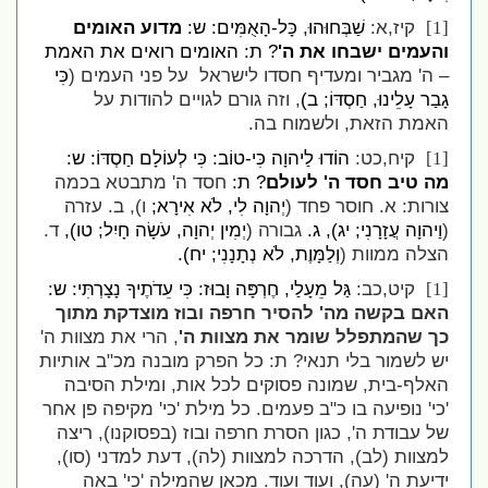
קיז,א:
שַׁבְּחוּהוּ, כָּל-הָאֻמִּים: ש:
מדוע האומים
[1]
והעמים ישבחו את ה'
? ת: האומים רואים את האמת
– ה' מגביר ומעדיף חסדו לישראל
על פני העמים (
כִּי
גָבַר עָלֵינוּ, חַסְדּוֹ; ב)
, וזה גורם לגויים להודות על
האמת הזאת, ולשמוח בה.
קיח,כט:
הוֹדוּ לַיהוָה כִּי-טוֹב: כִּי לְעוֹלָם חַסְדּוֹ: ש:
[1]
מה טיב חסד ה' לעולם
? ת:
חסד ה' מתבטא בכמה
צורות: א. חוסר פחד (
יְהוָה לִי, לֹא אִירָא;
ו), ב. עזרה
(
וַיהוָה עֲזָרָנִי; יג), ג.
גבורה (
יְמִין יְהוָה, עֹשָׂה חָיִל; טו),
ד.
הצלה ממוות (
וְלַמָּוֶת, לֹא נְתָנָנִי; יח).
קיט,כב:
גַּל מֵעָלַי, חֶרְפָּה וָבוּז: כִּי עֵדֹתֶיךָ נָצָרְתִּי: ש:
[1]
האם בקשה מה' להסיר חרפה ובוז מוצדקת מתוך
כך שהמתפלל שומר את מצוות ה'
, הרי את מצוות ה'
יש לשמור בלי תנאי? ת: כל הפרק מובנה מכ"ב אותיות
האלף-בית, שמונה פסוקים לכל אות, ומילת הסיבה
'כי' נופיעה בו כ"ב פעמים. כל מילת 'כי' מקיפה פן אחר
של עבודת ה', כגון הסרת חרפה ובוז (בפסוקנו), ריצה
למצוות (לב), הדרכה למצוות (לה), דעת למדני (סו),
ידיעת ה' (עה), ועוד ועוד. מכאן שהמילה 'כי' באה