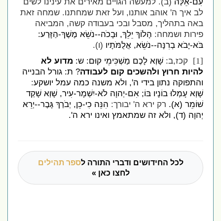
עִם-אֵלֶּה
(ב). למעשה הגויים מאירים את עינינו לשים
לב איך ה' אוהב אותנו, ועל זאת שמחתנו. שמחה זאת
באה בתהליך, מסבל ובכי בעבודה קשה, המביאה
פירות ושמחה:
הָלוֹךְ יֵלֵךְ, וּבָכֹה--נֹשֵׂא מֶשֶׁךְ-הַזָּרַע
:
בֹּא-יָבֹא בְרִנָּה--נֹשֵׂא, אֲלֻמֹּתָיו
(ו).
קכז,ב:
שָׁוְא לָכֶם מַשְׁכִּימֵי קוּם: ש:
מדוע לא
[1]
להיות חרוץ ולהשכים קום לעבודה
? ת: גורל הבנייה
והתפוקה נתון בידי ה', ולא משנה כמה עמל יושקע
:
שָׁוְא עָמְלוּ בוֹנָיו בּוֹ
;
אִם-יְהוָה לֹא-יִשְׁמָר-עִיר, שָׁוְא שָׁקַד
שׁוֹמֵר (א).
רק ירא ה' יבורך:
הִנֵּה כִי-כֵן, יְבֹרַךְ גָּבֶר--יְרֵא
יְהוָה (ד), ולא זה שמתאמץ ואינו ירא ה'.
לכל החידושים ודברי התורה ל
ספר תהילים
לחצו כאן »