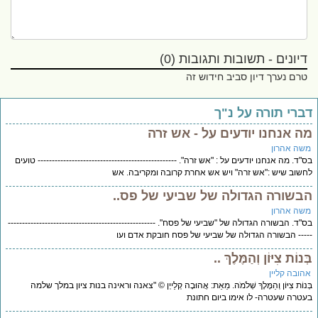
דיונים - תשובות ותגובות (0)
טרם נערך דיון סביב חידוש זה
ברי תורה על נ"ך
ה אנחנו יודעים על - אש זרה
שה אהרון
"ד. מה אנחנו יודעים על : "אש זרה". ------------------------------------------------- טועים
שוב שיש :"אש זרה" ויש אש אחרת קרובה ומקריבה. אש
בשורה הגדולה של שביעי של פס..
שה אהרון
"ד. הבשורה הגדולה של "שביעי של פסח". ----------------------------------------------------
--- הבשורה הגדולה של שביעי של פסח חובקת אדם ועו
ְנוֹת צִיּוֹן וְהַמֶּלֶךְ ..
הובה קליין
ְנוֹת צִיּוֹן וְהַמֶּלֶךְ שְׁלֹמֹה. מֵאֵת: אֲהוּבָה קְלַייְן © "צאנה וראינה בנות ציון במלך שלמה
טרה שעטרה- לו אימו ביום חתונת