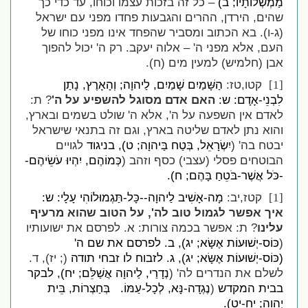
מַמְשְׁלוֹתָיו; ב)
– כל זה בזכות עצמו וכוחו, עד כדי כך
שהים, הירדן, ההרים והגבעות פחדו מפני עם ישראל
(ג-ו). בא הכתוב ומסביר שהפחד אינו מפני כוחו של
העם, אלא מפני ה' – אלוה יעקב. רק ה' יכול להפוך
אבן (חלמיש) למעין מים (ח).
קטו,טז:
הַשָּׁמַיִם שָׁמַיִם, לַיהוָה; וְהָאָרֶץ, נָתַן
[1]
לִבְנֵי-אָדָם: ש:
האם אדם מסוגל להשפיע על ה'
? ת:
לאדם אין השפעה על ה', אלא ה' שולט בשמים ובארץ,
והוא נתן לאדם שליטה בארץ, וגם זה בתנאי שישראל
יבטח בה' (
יִשְׂרָאֵל, בְּטַח בַּיהוָה; ט), בניגוד
לגויים
הבוטחים פסלי (עצבי) כסף וזהב (
כְּמוֹהֶם, יִהְיוּ עֹשֵׂיהֶם-
-כֹּל אֲשֶׁר-בֹּטֵחַ בָּהֶם; ח).
קטז,יב:
מָה-אָשִׁיב לַיהוָה--כָּל-תַּגְמוּלוֹהִי עָלָי: ש:
[1]
איך אפשר לגמול טוב לה', על הטוב שהוא מרעיף
עלינו
? ת: אפשר בכמה צורות: א. לפרסם את ישועותיו
(
כּוֹס-יְשׁוּעוֹת אֶשָּׂא; יג), ב. לפרסם את שם ה'
(כּוֹס-יְשׁוּעוֹת אֶשָּׂא; יג), ג. לזבוח לו זבחי תודה
(; יז), ד.
לשלם את הנדרים לה' (
נְדָרַי, לַיהוָה אֲשַׁלֵּם; יח), לבקר
בבית המקדש
(
נֶגְדָה-נָּא, לְכָל-עַמּוֹ
.
בְּחַצְרוֹת, בֵּית
יְהוָה; יח-יט).