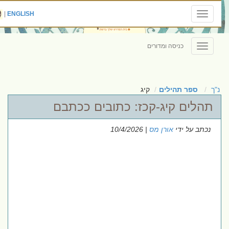
|
ENGLISH
Toggle
navigation
כניסה ומדורים
Toggle
navigation
נ"ך
ספר תהילים
קיג
תהלים קיג-קכז: כתובים ככתבם
נכתב על ידי
אורן מס
| 10/4/2026