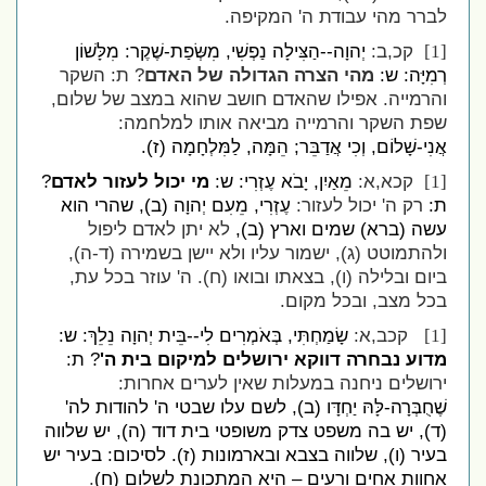
לברר מהי עבודת ה' המקיפה.
קכ,ב:
יְהוָה--הַצִּילָה נַפְשִׁי, מִשְּׂפַת-שֶׁקֶר: מִלָּשׁוֹן
[1]
רְמִיָּה: ש:
מהי הצרה הגדולה של האדם
? ת: השקר
והרמייה. אפילו שהאדם חושב שהוא במצב של שלום,
שפת השקר והרמייה מביאה אותו למלחמה:
אֲנִי-שָׁלוֹם, וְכִי אֲדַבֵּר; הֵמָּה, לַמִּלְחָמָה (ז).
קכא,א:
מֵאַיִן, יָבֹא עֶזְרִי: ש:
מי יכול לעזור לאדם
?
[1]
ת:
רק ה' יכול לעזור:
עֶזְרִי, מֵעִם יְהוָה (ב), שהרי הוא
עשה (ברא) שמים וארץ (ב),
לא יתן לאדם ליפול
ולהתמוטט (ג), ישמור עליו ולא יישן בשמירה (ד-ה),
ביום ובלילה (ו), בצאתו ובואו (ח). ה' עוזר בכל עת,
בכל מצב, ובכל מקום.
קכב,א:
שָׂמַחְתִּי, בְּאֹמְרִים לִי--בֵּית יְהוָה נֵלֵךְ: ש:
[1]
מדוע נבחרה דווקא ירושלים למיקום בית ה'
? ת:
ירושלים ניחנה במעלות שאין לערים אחרות:
שֶׁחֻבְּרָה-לָּהּ יַחְדָּו (ב), לשם עלו שבטי ה' להודות לה'
(ד), יש בה משפט צדק משופטי בית דוד (ה), יש שלווה
בעיר (ו), שלווה בצבא ובארמונות (ז). לסיכום: בעיר יש
אחוות אחים ורעים – היא המתכונת לשלום (ח)
.