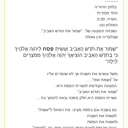
---------
בלחץ הראייה
החד ממדית
,הצרה, סביב
הפולחן נטו .
נשכחה המצווה של : "שמור את חודש האביב".
שבלעדיה אין גאולה
"שָׁמוֹר אֶת-חֹדֶשׁ הָאָבִיב וְעָשִׂיתָ
פֶּסַח
לַיהֹוָה אֱלֹהֶיךָ
כִּי בְּחֹדֶשׁ הָאָבִיב הוֹצִיאֲךָ יְהֹוָה אֱלֹהֶיךָ מִמִּצְרַיִם
לָיְלָה"
משל עושים את השבת אך לא שומרים עליו
על "נשמת אפו"......
המצווה הקודמת לעשיית הפסח היא :
"שמור את חודש האביב"
עשיית הפסח היא חלק ממנה ובאה לתמוך בה ....
גם בשבת וגם בפסח מצינו את הפועל ל"עשות".
לעשות את השבת
ולעשות את הפסח.
בעוד שביחס לשבת נאמר בדיבור אחד גם :"לשמור"