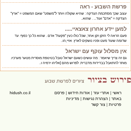
פרשת השבוע - ראה
עצוב שכך מסתכמת הצדקה : שהיא שקולה ויותר ל"משפט" שאם המשפט = "ארץ"
הצדקה = "אדם" ועוד... . שהוא..
למען יידע אחרון צאצאיי.....
פעם הראה לי הזקן זקן אחר, שכל כולו כעין "פקעת" אדם . שהוא כל כך כפוף. עד
שדומה שעוד מעט ופניו נושקים לארץ. אזיי,הו..
אין מסלול עוקף עם ישראל
גם זה צריך שיאמר : מה עושים כשעם ישראל טובל בטינופת מוסרית מנוער מערכיו.
מותר להתאבל בבדידות מדברית. לפרוש מהם [אליהו ירמיה ו..
ראשי
|
אתרי עזר
|
אודות חידוש
|
פרסם
hidush.co.il
באתר
|
הצהרת נגישות
|
מדיניות
פרטיות
|
צור קשר