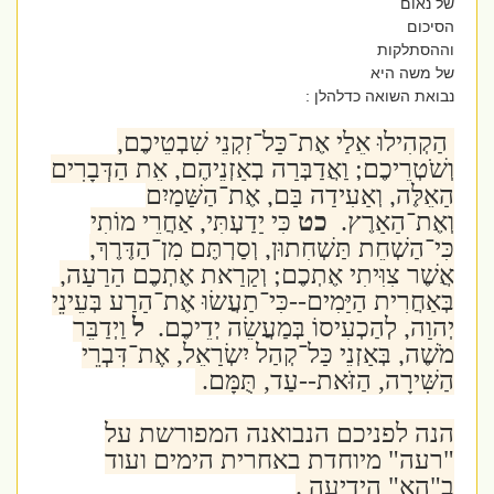
של נאום
הסיכום
וההסתלקות
של משה היא
נבואת השואה כדלהלן :
הַקְהִילוּ אֵלַי אֶת־כָּל־זִקְנֵי שִׁבְטֵיכֶם,
וְשֹׁטְרֵיכֶם; וַאֲדַבְּרָה בְאָזְנֵיהֶם, אֵת הַדְּבָרִים
הָאֵלֶּה, וְאָעִידָה בָּם, אֶת־הַשָּׁמַיִם
וְאֶת־הָאָרֶץ.
כט
כִּי יָדַעְתִּי, אַחֲרֵי מוֹתִי
כִּי־הַשְׁחֵת תַּשְׁחִתוּן, וְסַרְתֶּם מִן־הַדֶּרֶךְ,
אֲשֶׁר צִוִּיתִי אֶתְכֶם; וְקָרָאת אֶתְכֶם הָרָעָה,
בְּאַחֲרִית הַיָּמִים--כִּי־תַעֲשׂוּ אֶת־הָרַע בְּעֵינֵי
יְהוָה, לְהַכְעִיסוֹ בְּמַעֲשֵׂה יְדֵיכֶם.
ל
וַיְדַבֵּר
מֹשֶׁה, בְּאָזְנֵי כָּל־קְהַל יִשְׂרָאֵל, אֶת־דִּבְרֵי
הַשִּׁירָה, הַזֹּאת--עַד, תֻּמָּם.
הנה לפניכם הנבואנה המפורשת על
"רעה" מיוחדת באחרית הימים ועוד
ב"הא" הידיעה .