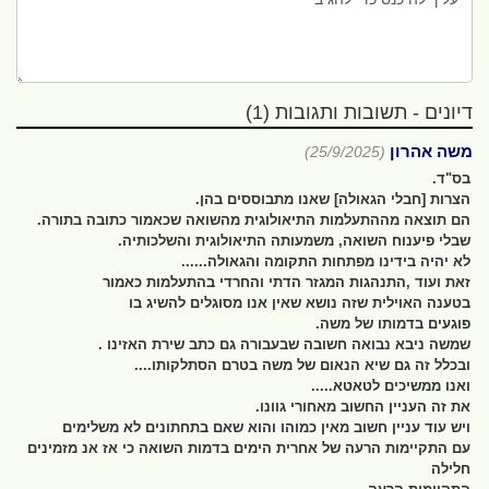
דיונים - תשובות ותגובות (1)
משה אהרון
(25/9/2025)
בס"ד.
הצרות [חבלי הגאולה] שאנו מתבוססים בהן.
הם תוצאה מההתעלמות התיאולוגית מהשואה שכאמור כתובה בתורה.
שבלי פיענוח השואה, משמעותה התיאולוגית והשלכותיה.
לא יהיה בידינו מפתחות התקומה והגאולה......
זאת ועוד ,התנהגות המגזר הדתי והחרדי בהתעלמות כאמור
בטענה האוילית שזה נושא שאין אנו מסוגלים להשיג בו
פוגעים בדמותו של משה.
שמשה ניבא נבואה חשובה שבעבורה גם כתב שירת האזינו .
ובכלל זה גם שיא הנאום של משה בטרם הסתלקותו....
ואנו ממשיכים לטאטא.....
את זה העניין החשוב מאחורי גוונו.
ויש עוד עניין חשוב מאין כמוהו והוא שאם בתחתונים לא משלימים
עם התקיימות הרעה של אחרית הימים בדמות השואה כי אז אנ מזמינים
חלילה