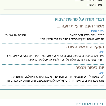
התקיימות הרעה.....
משה אהרון
ברי תורה על פרשת שבוע
שרי העם יודעי תרועה....
שה אהרון
"ד. אשרי העם יודעי תרועה..... ----------------------------------------- החידה של שני ימי
 ראש השנה. צריך שתפתר לבסוף על דרך הרעיון הבא. :
עקידה וראש השנה
יב
יד "ויקרא אברהם את שם המקום ההוא ה' יראה אשר יאמר היום בהר ה' יראה". א"ר
מיה: אמר לו: רבונו של עולם, גלוי היה לפניך שהיה לי מה להשיבך
ום כיפור מכפר
יב
ך בעשור לחדש השביעי הזה יום הכפרים הוא מקרא קדש יהיה לכם ועניתם את
שתיכם והקרבתם אשה לה '. וכל מלאכה לא תעשו בעצם היום הזה כי יום כפרים הו
יונים אחרונים