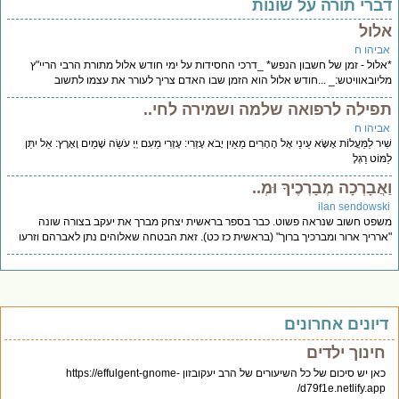
ברי תורה על שונות
לול
ביהו ח
לול - זמן של חשבון הנפש* _דרכי החסידות על ימי חודש אלול מתורת הרבי הריי"ץ
יובאוויטש:_ ...חודש אלול הוא הזמן שבו האדם צריך לעורר את עצמו לתשוב
פילה לרפואה שלמה ושמירה לחי..
ביהו ח
יר לַמַּעֲלוֹת אֶשָּׂא עֵינַי אֶל הֶהָרִים מֵאַיִן יָבֹא עֶזְרִי: עֶזְרִי מֵעִם יְיָ עֹשֵׂה שָׁמַיִם וָאָרֶץ: אַל יִתֵּן
ּוֹט רַגְלֶ
אֲבָרְכָה מְבָרְכֶיךָ וּמְ..
ilan sendowsk
פט חשוב שנראה פשוט. כבר בספר בראשית יצחק מברך את יעקב בצורה שונה
רריך ארור ומברכיך ברוך" (בראשית כז כט). זאת הבטחה שאלוהים נתן לאברהם וזרעו
יונים אחרונים
חינוך ילדים
כאן יש סיכום של כל השיעורים של הרב יעקובזון https://effulgent-gnome-
d79f1e.netlify.app/