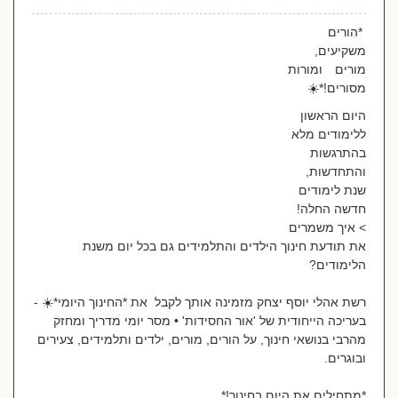
*הורים
משקיעים,
מורים ומורות
מסורים!*☀️
היום הראשון
ללימודים מלא
בהתרגשות
והתחדשות,
שנת לימודים
חדשה החלה!
> איך משמרים
את תודעת חינוך הילדים והתלמידים גם בכל יום משנת
הלימודים?
רשת אהלי יוסף יצחק מזמינה אותך לקבל את *החינוך היומי*☀️ -
בעריכה הייחודית של 'אור החסידות' • מסר יומי מדריך ומחזק
מהרבי בנושאי חינוך, על הורים, מורים, ילדים ותלמידים, צעירים
ובוגרים.
*מתחילים את היום בחינוך!*