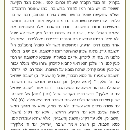
בקה"ק. זה מצד הקב"ה שעולה זכרוננו לפניו, אולם מצד תקיעת
השופר לנו יש בזה רמז לחזרה בתשובה, כמו שאומר הרמב"ם:
'אע"פ שתקיעת שופר בראש השנה גזירת הכתוב, רמז יש בו,
כלומר: עורו ישינים משנתכם ונרדמים הקיצו מתרדמתכם, וחפשו
במעשיכם וחזרו בתשובה, וזכרו בוראכם. אלו השוכחים את
האמת בהבלי הזמן, ושוגים כל שנתם בהבל וריק אשר לא יועיל
ולא יציל, הביטו לנפשותיכם והטיבו דרכיכם ומעלליכם. ויעזוב כל
אחד מכם דרכו הרעה, ומחשבתו אשר לא טובה' (רמב"ם; הל'
תשובה ג,ד). נראה שכיון שהשופר רומז לתשובה, וגם יש בו מעלה
כלפני ה', בהיותו לזכרון, אז גם במעלתו שמביא לתשובה יש רמז
כעין לפני ה', שלכן הוא ראוי להביא לזיכרון שזהו גילוי מעלה גבוה
של כעין פנים קה"ק. שהנה מובא על תשובה: 'אמר רבי לוי: גדולה
תשובה שמגעת עד כסא הכבוד, שנא' (הושע יד, ב) "שובה ישראל
עד ה' אלקיך"' (יומא פו,א). וכן במדרש מודגש כח התשובה
שאפילו בהרהור מגיעה עד כסא הכבוד: 'דבר אחר: "שובה ישראל
עד ה' אלקיך". דרש רבינו הקדוש: גדול (כחו) [כחה] של תשובה,
שכיון שאדם מהרהר בלבו לעשות תשובה מיד היא עולה. (לו) [לא]
עד עשרה מילים ולא עשרים ולא עד מאה, אלא עד מהלך חמש
מאות שנים; ולא עד הרקיע הראשון, אלא עד רקיע (השני)
[השביעי]. ולא עד רקיע (השני) [השביעי], אלא שהיא עומדת לפני
כסא הכבוד. כן הושע אומר "שובה [ישראל] עד ה' אלקיך"'