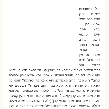
'כל השופרות
כשרים חוץ
משל פרה מפני
שהוא קרן ...
עולא אמר:
היינו טעמא
דרבנן, כדרב
חסדא; דאמר
רב חסדא:
מפני מה אין
כהן גדול נכנס
בבגדי זהב
לפני ולפנים לעבוד עבודה? לפי שאין קטיגור נעשה סניגור. ולא?!
והא איכא דם פר! הואיל ואשתני אשתני. והא איכא ארון וכפורת
וכרוב? חוטא בל יקריב קאמרינן. והא איכא כף ומחתה? חוטא בל
יתנאה קא אמרינן. והא איכא בגדי זהב מבחוץ? מבפנים קא
אמרינן. שופר נמי מבחוץ הוא? כיון דלזכרון הוא כבפנים דמי. והא
תנא מפני שהוא קרן קאמר? חדא ועוד קאמר, חדא דאין קטיגור
נעשה סניגור, ועוד מפני שהוא קרן' (ר"ה כו,א). בשופר ישנה מעלה
גדולה שהשופר מעלה את זכרונם של ישראל לפני הקב"ה כעין