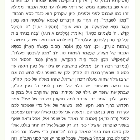
(פסיקתא רבתי, מד). אז ק"ו בתקיעת שופר שמחריד לב האדם
והוא שב בתשובה ממש, אז ודאי שעולה עד כסא הכבוד. ממילא
זהו כמו שנכנס לפני ולפנים, כיון שקה"ק הוא כנגד כסא הכבוד:
'"מָכוֹן לְשִׁבְתְּךָ". זֶה אֶחָד מִן הַדְּבָרִים שֶׁכִּסֵּא שֶׁלְּמַטָּה הוּא מְכֻוָּן
כְּנֶגֶד כִּסֵּא שֶׁלְּמַעְלָה. וְכֵן הוּא אוֹמֵר: (תְּהִלִּים יא,ד) "ה' בְּהֵיכַל
קָדְשׁוֹ, ה' בַּשָּׁמַיִם כִּסְאוֹ". וְאוֹמֵר: (מְלָכִים א ח,יג) "בָּנֹה בָנִיתִי בֵּית
זְבֻל לָךְ מָכוֹן לְשִׁבְתְּךָ עוֹלָמִים"' (מכילתא מסכתא דשירה, פרשה י
[שמות טו,יז]). וכן: 'רַבִּי נָתָן אוֹמֵר: חָבִיב מַעֲשֶׂה הָאָרוֹן כְּכִסֵּא
הַכָּבוֹד שֶׁל מַעְלָה, שֶׁנֶּאֱמַר (שמות טו, יז): "מָכוֹן לְשִׁבְתְּךָ פָּעַלְתָּ",
שֶׁהַמִּקְדָּשׁ מְכֻוָּן כְּנֶגֶד בֵּית הַמִּקְדָּשׁ, וְהָאָרוֹן כְּנֶגֶד הכסא' וכו'
(במדבר רבה ד,יג). ממילא בתשובה יש גילוי של כעין הגעה עד
כסא ה' שבארץ כנגדו זהו קה"ק. לכן יש בשופר גילוי לתשובה וגם
יש בו גילוי שהוא מעלה זיכרון ישראל, שזהו מעלה של כעין קה"ק.
גם נראה שבשופר יש גילוי של זיכרון לפני ה' כעין קה"ק,
שבתקיעת שופר יש גילוי של עקידת יצחק שהוקרב איל במקום
יצחק, ולכן: 'אמר רבי אבהו: למה תוקעין בשופר של איל? אמר
הקדוש ברוך הוא: תקעו לפני בשופר של איל כדי שאזכור לכם
עקידת יצחק בן אברהם, ומעלה אני עליכם כאילו עקדתם עצמכם
לפני' (ר"ה טז,א) [אמנם זה נאמר על שופר איל, אבל נראה שאף
בשאר שופרות יש גילוי כעין זה, רק שבשל איל זה יותר בולט. אולי
לכן סמכו זאת בגמ' לנאמר קודם: 'זכרונות, כדי שיעלה זכרוניכם
לפני לטובה; ובמה? בשופר'. שבכל שופר יש זכר לפני הקב"ה, וזה