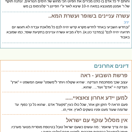
ותם יד כל אדם בו כולנו מכירים את הפיוט הכי מרגש של הימים הנוראים, 'ונתנה תוקף'
' אמנון ממגנצא במאה ה-10 שיצא לאור ע"י הפייטן ר' קלונימוס בן מש
שרה עניינים בשופר ועשרת המא..
יב
בחדש השביעי באחד לחדש מקרא קדש יהיה לכם כל מלאכת עבדה לא תעשו יום
ועה יהיה לכם" (במדבר כט,א). רס"ג מביא עשרה עניינים בתקיעת שופר, כמו שמובא
בוד
יונים אחרונים
פרשת השבוע - ראה
עצוב שכך מסתכמת הצדקה : שהיא שקולה ויותר ל"משפט" שאם המשפט = "ארץ"
הצדקה = "אדם" ועוד... . שהוא..
למען יידע אחרון צאצאיי.....
פעם הראה לי הזקן זקן אחר, שכל כולו כעין "פקעת" אדם . שהוא כל כך כפוף. עד
שדומה שעוד מעט ופניו נושקים לארץ. אזיי,הו..
אין מסלול עוקף עם ישראל
גם זה צריך שיאמר : מה עושים כשעם ישראל טובל בטינופת מוסרית מנוער מערכיו.