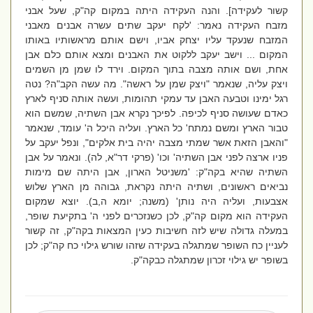
קשור לעקידה]. והנה העקידה היתה במקום קה"ק, שעל אבני
מזבח העקידה נאמר: 'לקח יעקב שתים עשרה אבנים מאבני
המזבח שנעקד עליו יצחק אביו, וישם אותם מראשותיו באותו
המקום ... וישב יעקב ללקוט את האבנים ומצא אותם כלם אבן
אחת, ושם אותה מצבה בתוך המקום. וירד לו שמן מן השמים
ויצק עליה, שנאמר "ויצק שמן על ראשה". מה עשה הקב"ה? נטה
רגל ימינו וטבעה האבן עד עמקי תהומות, ועשה אותה סניף לארץ
כאדם שעושה סניף לכיפה. לפיכך נקרא אבן השתיה, שמשם הוא
טבור הארץ ומשם נמתח' כל הארץ. ועליה היכל ה' עומד, שנאמר
"והאבן הזאת אשר שמתי מצבה יהיה בית אלקים", ונפל יעקב על
פניו ארצה לפני אבן השתיה' וכו' (פרקי דר"א, לה). ונאמר על אבן
השתיה שהיא בקה"ק: 'משניטל הארון, אבן היתה שם מימות
נביאים ראשונים, ושתיה היתה נקראת, גבוהה מן הארץ שלוש
אצבעות, ועליה היה נותן' (משנה; יומא ה,ב). יוצא שמקום
העקידה הוא מקום קה"ק, לכן כשנזכרים לפני ה' בתקיעת שופר,
במעלה גדולה שיש לזה חשיבות כעין המצאות בקה"ק, זה קשור
לעניין כח השופר שמתגלה בעקידה שזהו שורש גילוי כח קה"ק; לכן
בשופר יש גילוי זכרון שמתגלה כבקה"ק.