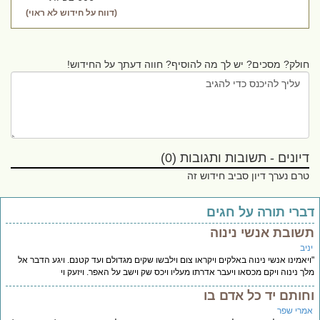
(דווח על חידוש לא ראוי)
חולק? מסכים? יש לך מה להוסיף? חווה דעתך על החידוש!
דיונים - תשובות ותגובות (0)
טרם נערך דיון סביב חידוש זה
ברי תורה על חגים
שובת אנשי נינוה
יב
יאמינו אנשי נינוה באלקים ויקראו צום וילבשו שקים מגדולם ועד קטנם. ויגע הדבר אל
ך נינוה ויקם מכסאו ויעבר אדרתו מעליו ויכס שק וישב על האפר. ויזעק וי
חותם יד כל אדם בו
מרי שפר