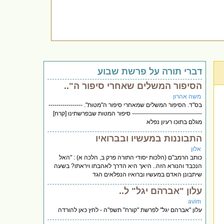
דברי תורה על פרשת שבוע
הסיפור המשלים שאחרי סיפור ה"..
משה אהרון
בס"ד. הסיפור המשלים שמאחרי סיפור ה"מטות". -----------------
----------------------------------- סיפור המטות שבפרשתינו [קרח]
מגלם בתוכו רעיון נפלא
התבוננות במעשיו ובברואיו
אלון
כותב הרמב"ם (הלכות יסודי התורה פרק ב, הלכה א) : "האל
הנכבד והנורא הזה.. היאך היא הדרך לאהבתו ויראתו? בשעה
שיתבונן האדם במעשיו וברואיו הנפלאים הגד
עלון "אברהם יגל" ל..
avim
עלון "אברהם יגל" לפרשת "קורח" תשפ"ה - לחץ כאן להורדה