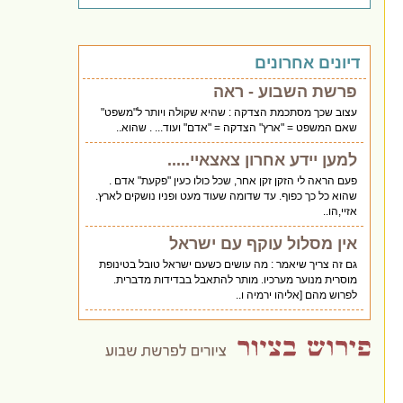
דיונים אחרונים
פרשת השבוע - ראה
עצוב שכך מסתכמת הצדקה : שהיא שקולה ויותר ל"משפט"
שאם המשפט = "ארץ" הצדקה = "אדם" ועוד... . שהוא..
למען יידע אחרון צאצאיי.....
פעם הראה לי הזקן זקן אחר, שכל כולו כעין "פקעת" אדם .
שהוא כל כך כפוף. עד שדומה שעוד מעט ופניו נושקים לארץ.
אזיי,הו..
אין מסלול עוקף עם ישראל
גם זה צריך שיאמר : מה עושים כשעם ישראל טובל בטינופת
מוסרית מנוער מערכיו. מותר להתאבל בבדידות מדברית.
לפרוש מהם [אליהו ירמיה ו..