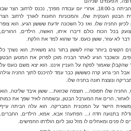
וצה, ולפעמים שניהם
יחד. כשהוא מגיע הביתה ב-18:00, אחרי יום עבודה מפרך, נכנס לרחוב הצר שבו
 הבטון הענקית שלו, והמכוניות החונות לאורך לרחוב הצר
לכיוון החניה שלו. ואז כל השכונה יודעת שששון הגיע. הוא צופר
ועק בכל הכוח כולם דיברו איתו, האשה, הילדים, ההורים,
דבר לא עוזר, ששון כועס. עד שהוא למד את הלקח.
ם הקשים ביותר שהיו לששון בתור נהג משאית, הוא נשרך כל
פים, וכשכבר הגיע לאתר הבניה מוכן לפרוק את המטען הבטון
הקבלן שאמור לפקח על העניין איננו. הוא יצא משם כועס על
אבל הכי גרוע קרה כשששון כבר עמד להיכנס לתוך החניה וגילה
בריקה ונוצצת חונה בחניה שלו.
 החניה שלו תפוסה... חוצפה שכזאת... ששון איבד שליטה, הוא
אחור, הרים את המערבל הבטון, ובשמחה לאיד שפך את כמות
שאית היישר על המכונית המבריקה. הוא עלה הביתה עייף
לת בתנועה חדה ו... הפתעה! אבא, אמא, הילדים, החברים.
ים לו פנים ומאחלים לו מזל טוב ליום הולדתו החמישים.