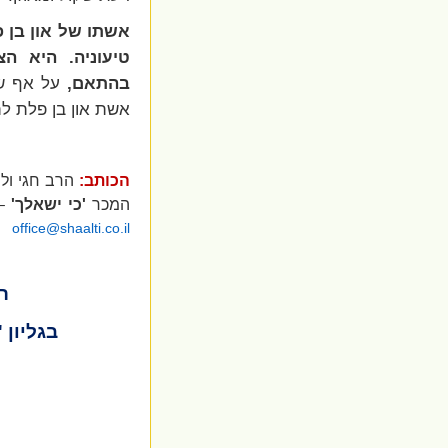
אשתו של און בן 
טיעוניה.
היא הצ
בהתאם,
על אף שהי
אשת און בן פלת ל
הכותב:
הרב חגי ול
המכר
'כי ישאלך'
– 
office@shaalti.co.il
ר
בגליון 