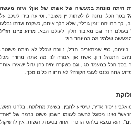
דת היתה מונחת במעשיה של אשתו של און? איזה מעשה
?
בסך הכל, נתנה לו לשתות יין משובח, וסייעה בידו לשכב על
ב, וכך הרוויחה "זמן גורלי", שלא הלך איתם, כשקרח ועדתו נבלעו
 בעולם הזה וגם מאיבוד חלקו לעולם הבא.
מדוע ציינו חז"ל
המעשה שלה? מה המיוחד בו?
ביניהם, כפי שמתארים חז"ל, ניווכח שכלל לא היתה פשוטה.
ניהם התנהל דיון, אשת און אמרה לו: מה אתה מרוויח מכל
 בסך הכל במעמד סגן, וגם כשקרח יהיה כהן גדול ישאירו אותך
וע אתה נכנס לעובי הקורה? לא תרוויח כלום מכך.
לוקת
ואלביץ יסוד אדיר, שיסייע להבין. בשעת מחלוקת, בלהט האש,
אש" ואינו מסוגל לחשב לעצמו חשבון פשוט ברמה של "אחד
ם", הוא נמצא בלהט הויכוח ואחוז בסערת רגשות. אין לו שיקול