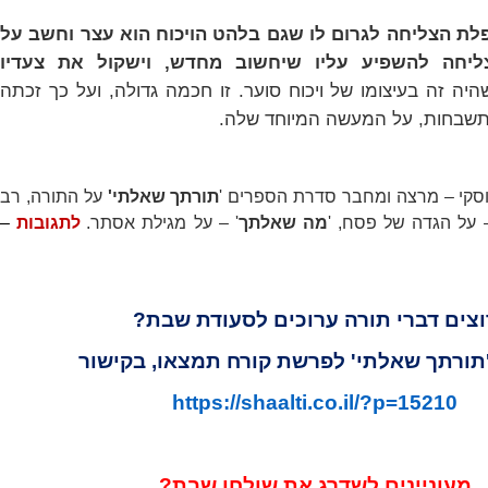
פלת הצליחה לגרום לו שגם בלהט הויכוח הוא עצר וחשב על
ליחה להשפיע עליו שיחשוב מחדש, וישקול את צעדיו
ה זה בעיצומו של ויכוח סוער. זו חכמה גדולה, ועל כך זכתה
תשבחות, על המעשה המיוחד שלה.
וסקי – מרצה ומחבר סדרת הספרים '
תורתך שאלתי'
על התורה, רב
על הגדה של פסח, '
מה שאלתך
' – על מגילת אסתר.
לתגובות
–
וצים דברי תורה ערוכים לסעודת שבת?
'תורתך שאלתי' לפרשת קורח תמצאו, בקישור
https://shaalti.co.il/?p=15210
מעוניינים לשדרג את שולחן שבת?