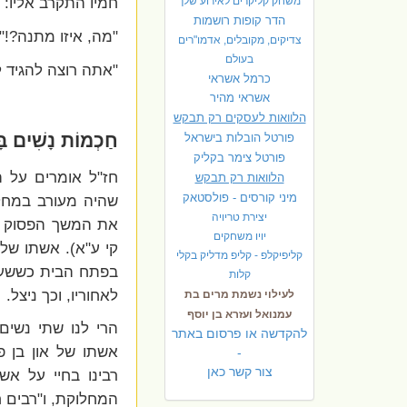
חמיו התקרב אליו: "
משחק קליקרים לאירוע שלך
הדר קופות רושמות
"מה, איזו מתנה?!"
צדיקים, מקובלים, אדמו"רים
בעולם
"אתה רוצה להגיד 
כרמל אשראי
אשראי מהיר
הלוואות לעסקים רק תבקש
חַכְמוֹת נָשִׁים בּ
פורטל הובלות בישראל
פ
ורטל צימר בקליק
חז"ל אומרים על הפס
הלוואות רק תבקש
מיני קורסים - פולסטאק
שהיה מעורב במחלו
יצירת טריויה
את המשך הפסוק 'וְאִו
יויו משחקים
קי ע"א). אשתו של
קליפיקלפ - קליפ מדליק בקלי
בפתח הבית כששער
קלות
לאחוריו, וכך ניצל.
לעילוי נשמת מרים בת
עמנואל ועזרא בן יוסף
הרי לנו שתי נשים,
להקדשה או פרסום באתר
אשתו של און בן פ
-
צור קשר כאן
רבינו בחיי על א
המחלוקת, ו"רבים ח