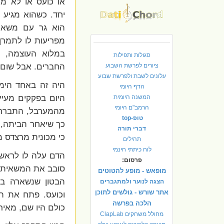
או כועס או לא מר
הוא גר עם משאית
מפריעות לו לתמרן 
במלוא העוצמה, צ
סגולות ותפילות
החברים. אבל שום 
ציורים לפרשת השבוע
עלונים לשבת ולפרשת שבוע
היה זה באחד הימי
הדף היומי
היום בפקקים מעיי
המשנה היומית
הרמב"ם היומי
מהמערבל, התברר ש
טופ-top
כך שיאחר הביתה, 
דברי תורה
כי מכונית מרצדס מ
תהילים
לוח כיתתי חינמי
הדם עלה לו לראש,
פרסום:
סובב את המשאית ל
מופאש - מופע להטוטים
הבטון שנשארה במ
הצגה לנוער ולמתגברים
אתר שורש - גולשים לתוכן
וכועס. פתח את הד
הלכה בפרשה
כולם היו שם, מאיר
מחולל משחקים ClapLab