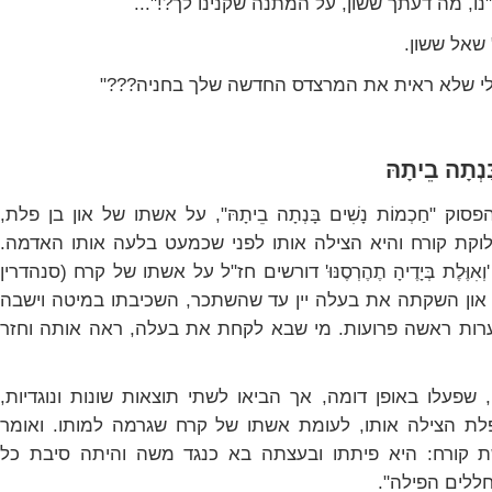
נו, מה דעתך ששון, על המתנה שקנינו לך?!"...
 שאל ששון.
לי שלא ראית את המרצדס החדשה שלך בחניה???"
ָנְתָה בֵיתָהּ
וק "חַכְמוֹת נָשִׁים בָּנְתָה בֵיתָהּ", על אשתו של און בן פלת,
קת קורח והיא הצילה אותו לפני שכמעט בלעה אותו האדמה.
ֶּלֶת בְּיָדֶיהָ תֶהֶרְסֶנּוּ' דורשים חז"ל על אשתו של קרח (סנהדרין
 און השקתה את בעלה יין עד שהשתכר, השכיבתו במיטה וישבה
ות ראשה פרועות. מי שבא לקחת את בעלה, ראה אותה וחזר
 שפעלו באופן דומה, אך הביאו לשתי תוצאות שונות ונוגדיות,
לת הצילה אותו, לעומת אשתו של קרח שגרמה למותו. ואומר
שת קורח: היא פיתתו ובעצתה בא כנגד משה והיתה סיבת כל
ללים הפילה".