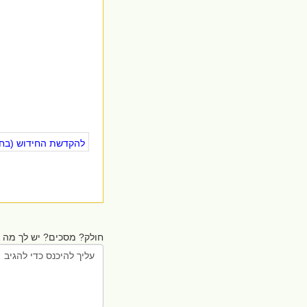
להקדשת החידוש (בחינ
חולק? מסכים? יש לך מה ל