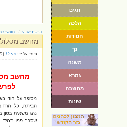
חגים
הלכה
פרשת שבוע
חומש במ
חסידות
מחשב מסלול 
נך
נכתב על ידי
חגי 12
| 25/6/2025
משנה
גמרא
מחשב מסל
לפרש
מחשבה
מסופר על יהודי בש
שונות
הביתה, כל הרחוב 
שסבר פניו תמיד ז