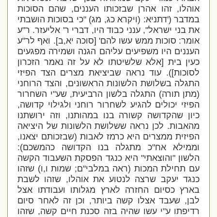
אוהלו, זהו אהרן שבזכותו העננים, שהם הסוכות
במדבר (
'דתניא: (ויקרא כג, מג) "כי בסוכות הושבתי
את בני ישראל", ענני כבוד היו, דברי ר' אליעזר. ר"ע
אומר: סוכות ממש עשו להם' [
סוכה יא,ב]. ואף לר"ע
העננים היו משפיעים עליהם הגנה ושמירה מפגעים
כעין בית [אלא שלשיטתו לא על זה נאמר הזכרון
לסוכות]). עוד נראה שביציאת מצרים הצד הפיזי
התגלה בשלושת הלשונות הראשונים, והצד הרוחני
(מתן תורה) התגלה בלשון הרביעית, שע"י השחרור
הפיזי יכולים להגיע לשחרור רוחני ולגילוי קדושה,
כיון שהקדושה קשורה בנו במהותנו, וזה ירושתנו
מהאבות. לכן נראה ששלושת הלשונות של היציאה
הפיזית ממצרים היא כרמז לאבות (שבזכותם יצאנו,
וממילא אח"כ מתגלה בנו הקדושה כהמשכם):
הלשון "והוצאתי" היא כנגד הפסקת השעבוד הקשה
עם תחילת המכות (ראה במלבי"ם; שמות ו,ו) שזהו
כנגד יעקב שרצה לנטוע את אוהלו, שזהו לשבת
בארץ כסיום החזרה לארץ מגלותו ועבודתו אצל
לבן, שעבד אצלו קשה ביותר, וכן זה לאחר סיום
רדיפתו ע"י עשו שהיה בזה סכנת חיים קשה, שזהו