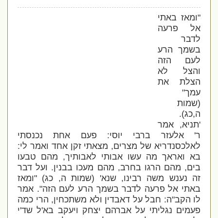
"ומאז באתי
אל פרעה
לדבר
בשמך הרע
לעם הזה
והצל לא
הצלת את
עמך"
(שמות
ה,כג).
'תניא, אמר
ר' אלעזר ברבי יוסי: פעם אחת נכנסתי
לאלכסנדריא של מצרים, מצאתי זקן אחד ואמר לי:
בא ואראך מה עשו אבותי לאבותיך, מהם טבעו
בים, מהם הרגו בחרב, מהם מעכו בבנין. ועל דבר
זה נענש משה רבינו, שנא' (שמות ה, כג) "ומאז
באתי אל פרעה לדבר בשמך הרע לעם הזה". אמר
לו הקב"ה: חבל על דאבדין ולא משתכחין, הרי כמה
פעמים נגליתי על אברהם יצחק ויעקב בא'ל שד'י