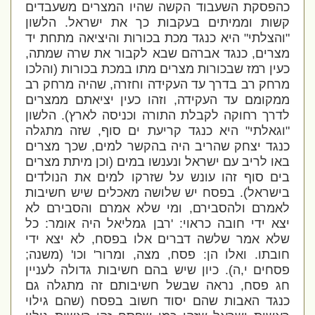
כהפסקת השעבוד הקשה שהיו המצרים משעבדים
קשות וממיתים בעקבות כך את ישראל. הלשון
"והצלתי" היא כנגד מכת בכורות והיציאה מתחת יד
מצרים, כנגד אברהם שבא לקבור את שרה שמתה,
כעין רמז שבכורות מצרים מתו במכת בכורות (והלכו
מרחק רב בדרך עד העקידה וחזרה, שהיה מרחק רב
ממקומם עד העקידה, וזהו כעין יציאתם ממצרים
לדרך רחוקה לקבלת התורה וכניסה לארץ). הלשון
"וגאלתי" היא כנגד קריעת ים סוף, שזה מתגלה
כנגד יצחק שהריב היה בהקשר למים, שכך מצרים
באו לריב עם ישראל ונענשו במים (וכן מיתת מצרים
בים סוף זהו עונש על שזרקו למים את הנולדים
בישראל). בפסח יש שלושה מאכלים שיש חשיבות
לאמרם ולהסבירם, ומי שלא אמרם והסבירם לא
יצא ידי חובה כראוי: '
רבן גמליאל היה אומר: כל
שלא אמר שלשה דברים אלו בפסח, לא יצא ידי
חובתו. ואלו הן: פסח, מצה, ומרור
' וכו' (משנה;
פסחים י,ה). כיון שיש בהם חשיבות גדולה לעניין
חג פסח, נראה שבשל חשיבותם זה מתגלה גם
כנגד האבות שהם יסוד חשוב בפסח (שהם גילוי