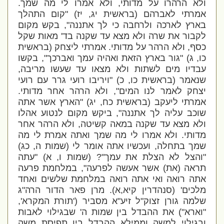
ולא הרהרו על מדותי, ולא אמרו לי מה שמך.
אמרתי לאברהם (בראשית יג, יז) "קום התהלך
בארץ לארכה ולרחבה כי לך אתננה", בקש מקום
לקבור את שרה ולא מצא עד שקנה בד' מאות שקל
כסף, ולא הרהר על מדותי. אמרתי ליצחק (בראשית
כו, ג) "גור בארץ הזאת ואהיה עמך ואברכך", בקשו
עבדיו מים לשתות ולא מצאו עד שעשו מריבה,
שנאמר (בראשית כו, כ) "ויריבו רועי גרר עם רועי
יצחק לאמר לנו המים", ולא הרהר אחר מדותי.
אמרתי ליעקב (בראשית כח, יג) "הארץ אשר אתה
שוכב עליה לך אתננה", ביקש מקום לנטוע אהלו
ולא מצא עד שקנה במאה קשיטה, ולא הרהר אחר
מדותי. ולא אמרו לי מה שמך ואתה אמרת לי מה
שמך בתחלה, ועכשיו אתה אומר לי (שמות ה, כג)
"והצל לא הצלת את עמך"? (שמות ו, א) "עתה
תראה (את) אשר אעשה לפרעה", במלחמת פרעה
אתה רואה ואי אתה רואה במלחמת שלשים ואחד
מלכים' (סנהדרין קיא,א).
מרן פאר הדור הרה"ג
שלמה גורן זצוק"ל זיע"א מסביר ('תורת המקרא',
"וארא") את ההבדל בין שמות ה' שבגילוי לאבות
ובגילוי למשה וממילא ההבדל בין תפיסת משה