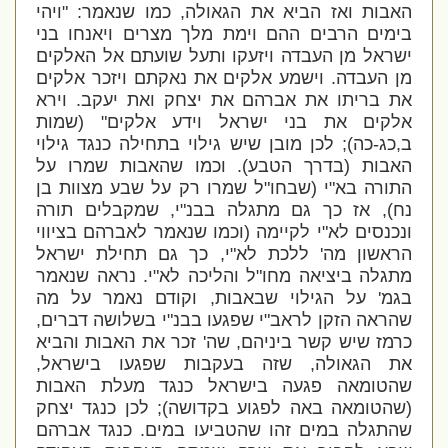
האבות ואז הביא את הגאולה, כמו שנאמר: "
ויהי
בימים הרבים ההם וימת מלך מצרים ויאנחו בני
ישראל מן העבדה ויזעקו ותעל שועתם אל האלקים
מן העבדה. וישמע אלקים את נאקתם ויזכר אלקים
את בריתו את אברהם את יצחק ואת יעקב. וירא
אלקים את בני ישראל וידע אלקים
" (שמות
ב,כג-כה); לכן מובן שיש גילוי בתחילה כנגד גילוי
האבות (בדרך הטבע). וכמו שהאבות שמרו על
התורה בא"י (שבחו"ל שמרו רק על שבע מצוות בן
נח), אז כך גם מתגלה בבנ"י, שמקבלים תורה
ונכנסים לא"י לקיימה (וכמו שנאמר לאברהם בציווי
הראשון מה' ללכת לא"י, כך גם תחילת ישראל
מתגלה ביציאה מחו"ל והליכה לא"י. נראה שנאמר
בגמ' על הגילוי שבאבות, וקודם נאמר על מה
שהראה הזקן לראב"י שפגעו בבנ"י בשלושה דברים,
כרמז שיש קשר ביניהם, שה' זכר את האבות והביא
את הגאולה, שזה בעקבות שפגעו בישראל,
שהטומאה פגעה בישראל כנגד מעלת האבות
(שהטומאה באה לפגוע בקדושה); לכן כנגד יצחק
שהתגלה במים זהו שהטביעו במים. כנגד אברהם