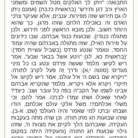
התבואה: "ויתן לך האלקים מטל השמים ומשמני
הארץ ורב דגן ותירש" (בראשית כז,כח) (אמנם ניתן
לו גם תירוש שזה מפירות, ענבים, אלא שעיקר צרכי
האדם זה באכילת הלחם שזהו מדגן, כך שהוא
היותר חשוב, ולכן מובא הראשון לפני תירוש, ולכן
מתגלה כנגדו). שבועות כנגד אברהם, שבו נידונים
על פירות האילן, שזה מתגלה באברהם שהיה עמוד
החסד, ונאמר שנטע פרדס (בשביל עשיית חסד):
'(בראשית כא, לג) "ויטע אשל בבאר שבע", אמר
ריש לקיש: מלמד שעשה פרדס ונטע בו כל מיני
מגדים' (סוטה י,א); ודרך זה פעל לקרב לתורה:
'"ויקרא שם בשם ה' א'ל עולם. אמר ריש לקיש: אל
תיקרי ויקרא אלא ויקריא, מלמד שהקריא אברהם
אבינו לשמו של הקב"ה בפה כל עובר ושב. כיצד?
לאחר שאכלו ושתו עמדו לברכו. אמר להם: וכי
משלי אכלתם?! משל אלקי עולם אכלתם, הודו
ושבחו וברכו למי שאמר והיה העולם' (שם, א-ב).
שזהו שבועות חג מתן תורה. וכן שרה מתה בעקבות
העקידה, שאברהם הלך לקיים את מצוות ה', שזהו
גילוי שבועות חג התורה (והעקידה היתה במקום