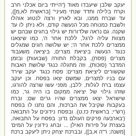
יעקב שלבן שיעבדו מאוד (
"הייתי ביום אכלני חרב
וקרח בלילה ותדד שנתי מעיני
" [בראשית לא,מ]),
עד שברח ממנו, ובא לארץ ורצה לנטוע אוהלו
ולשבת כמנוחה מכל הנעשה קודם, ולא ניתן לו עד
שקנה. גם נראה שלדורות יש גילוי בחגים שבהם יש
מצוות עליה לרגל, ללכת אחר ה', כמו שיצאנו
ממצרים ללכת אחר ה'; יש שלושה חגים שמגלים
כנגד הנעשה ביציאת מצרים, ביציאה משעבוד
מצרים (פסח), בקבלת התורה (שבועות) ובזמן
המדבר (סוכות), וזה מתגלה כנגד שלושת האבות
שקשורים ליציאת מצרים: פסח כנגד יעקב שירד
עם בניו למצרים, שמשם יצאו בפסח. וכן יעקב
עצמו ברח לגלות, ללבן, מפני עשו שרצה להורגו,
שזהו גילוי של יציאה ממקום בו היה גר, כמו
שישראל יצאו ממצרים שהיו גרים שם; וברח
בעקבות שקיבל את הברכות, והם נתנו לו בפסח
(רש"י; בראשית כז,ט). ובפסח נידונים על התבואה
('בארבעה פרקים העולם נדון: בפסח על התבואה,
בעצרת על פירות האילן ... ובחג נידונין על המים'
[משנה; ר"ה א,ב]), ובברכת יצחק ניתן ליעקב ברכת