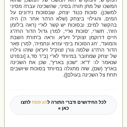
המקדש, והמקדש הוא המשכו של המשכן שהוא
המשכו של מתן תורה בסיני, שהשכינה עברה מסיני
למשכן). סוכות כנגד יצחק, שבסוכות נידונים על
המים, והגילוי ביצחק (שלא הרהר אחר ה') היה
בהקשר למים; ובסוכות יש קשר לא"י (ראה ב'לזמן
הזה', תשרי, 'סוכות וא"י', למרן גדול הדור הרה"ג
חיים דרוקמן זצוק"ל זיע"א. וראה ב'תורת השבת
והמועד', 'חג הסוכות בימי עזרא ונחמיה', למרן פאר
הדור הרה"ג שלמה גורן זצוק"ל זיע"א) שזהו גילויו
של יצחק שמחובר במיוחד לא"י (ב"ר סד,ג [ובפרט
שנאמר לו: 'ד"א: "שכון בארץ", שכן את השכינה
בארץ' (שם), שזה מתגלה במיוחד בסוכות שיושבים
תחת צל השכינה בעולם]).
לכל החידושים ודברי התורה ל
חג פסח
לחצו
כאן »