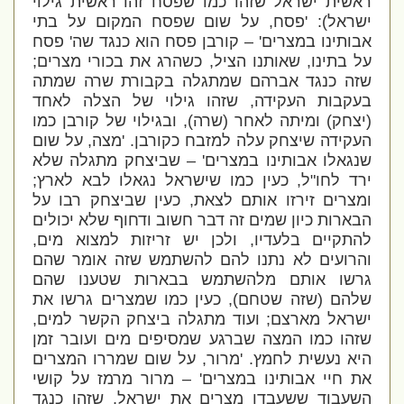
ראשית ישראל שזהו כמו שפסח זהו ראשית גילוי
ישראל):
'פסח, על שום שפסח המקום על בתי
אבותינו במצרים' –
קורבן פסח הוא כנגד שה' פסח
על בתינו, שאותנו הציל, כשהרג את בכורי מצרים;
שזה כנגד אברהם שמתגלה בקבורת שרה שמתה
בעקבות העקידה, שזהו גילוי של הצלה לאחד
(יצחק) ומיתה לאחר (שרה), ובגילוי של קורבן כמו
העקידה שיצחק עלה למזבח כקורבן.
'מצה, על שום
שנגאלו אבותינו במצרים' – שביצחק מתגלה שלא
ירד לחו"ל, כעין כמו שישראל נגאלו
לבא לארץ;
ומצרים זירזו אותם לצאת, כעין שביצחק רבו על
הבארות כיון שמים זה דבר חשוב ודחוף שלא יכולים
להתקיים בלעדיו, ולכן יש זריזות למצוא מים,
והרועים לא נתנו להם להשתמש שזה אומר שהם
גרשו אותם מלהשתמש בבארות שטענו שהם
שלהם (שזה שטחם), כעין כמו שמצרים גרשו את
ישראל מארצם; ועוד מתגלה
ביצחק
הקשר למים,
שזהו כמו המצה שברגע שמסיפים מים ועובר זמן
היא נעשית לחמץ.
'מרור, על שום שמררו המצרים
את חיי אבותינו במצרים' –
מרור מרמז על קושי
השעבוד ששעבדו מצרים את ישראל, שזהו כנגד