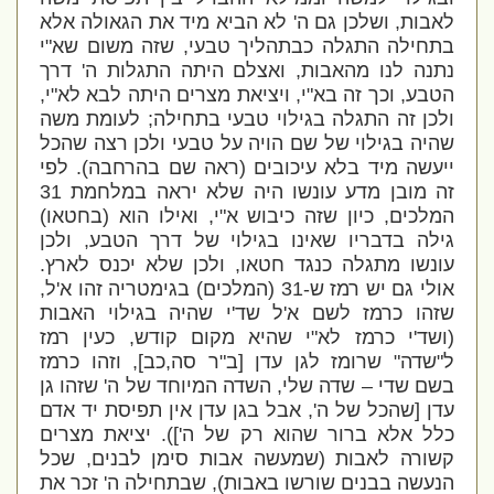
לאבות, ושלכן גם ה' לא הביא מיד את הגאולה אלא
בתחילה התגלה כבתהליך טבעי, שזה משום שא"י
נתנה לנו מהאבות, ואצלם היתה התגלות ה' דרך
הטבע, וכך זה בא"י, ויציאת מצרים היתה לבא לא"י,
ולכן זה התגלה בגילוי טבעי בתחילה; לעומת משה
שהיה בגילוי של שם הויה על טבעי ולכן רצה שהכל
ייעשה מיד בלא עיכובים (ראה שם בהרחבה). לפי
זה מובן מדע עונשו היה שלא יראה במלחמת 31
המלכים, כיון שזה כיבוש א"י, ואילו הוא (בחטאו)
גילה בדבריו שאינו בגילוי של דרך הטבע, ולכן
עונשו מתגלה כנגד חטאו, ולכן שלא יכנס לארץ.
אולי גם יש רמז ש-31 (המלכים) בגימטריה זהו א'ל,
שזהו כרמז לשם א'ל שד'י שהיה בגילוי האבות
(ושד'י כרמז לא"י שהיא מקום קודש, כעין רמז
ל"שדה" שרומז לגן עדן [ב"ר סה,כב], וזהו כרמז
בשם שדי – שדה שלי, השדה המיוחד של ה' שזהו גן
עדן [שהכל של ה', אבל בגן עדן אין תפיסת יד אדם
כלל אלא ברור שהוא רק של ה']). יציאת מצרים
קשורה לאבות (שמעשה אבות סימן לבנים, שכל
הנעשה בבנים שורשו באבות), שבתחילה ה' זכר את