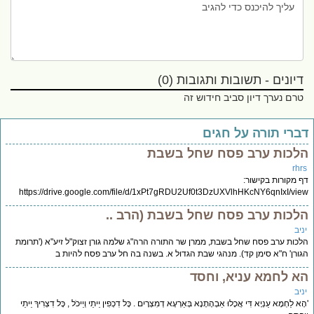
דיונים - תשובות ותגובות (0)
טרם נערך דיון סביב חידוש זה
ברי תורה על חגים
לכות ערב פסח שחל בשבת
rhr
 מקורות בקישור:
https://drive.google.com/file/d/1xPt7gRDU2Uf0t3DzUXVlhHKcNY6qnIxI/vi
לכות ערב פסח שחל בשבת (הרב ..
יב
כות ערב פסח שחל בשבת, ממרן שר התורה הרה"ג שלמה גורן זצוק"ל זיע"א ('תרומת
ורן' ח"א סימן קד). מנהגי שבת הגדול א. בשנה בה חל ערב פסח להיות ב
א לחמא עניא, וחסד
יב
א לַחְמָא עַנְיָא דִּי אֲכָלוּ אַבְהָתָנָא בְּאַרְעָא דְמִצְרָיִם . כָּל דִכְפִין יֵיתֵי וְיֵיכֹל , כָּל דִצְרִיךְ יֵיתֵי