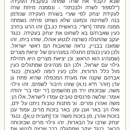
שבא לקבור את שרה שמתה בעקבות העקידה
(
'"לספוד לשרה ולבכתה" - ונסמכה מיתת שרה
לעקידת יצחק לפי שע"י בשורת העקידה שנזדמן
בנה לשחיטה וכמעט שלא נשחט פרחה נשמתה
ממנה ומתה
' [רש"י; בראשית כג,ב]) זהו הרגו בחרב
כעין שאברהם בא לשחוט את יצחק בעקידה. כנגד
יעקב שהתגלה כשרצה לנטוע אוהלו, שזהו ביתו, זהו
שמעכו בבניין. נראה שהאבות הם ראשי ישראל,
ולכן כעין כנגדם התגלה במנהיגים של יציאת מצרים
(שמנהיג הוא הראש; וכן יציאת מצרים היא תחילת
גילוי עם ישראל, ולכן הם מנהיגים שמתגלים כעין
מול כלל הדורות, ולכן כעין דומה לאבות). כנגד
אברהם שקנה את מערת המכפלה שהיא פתח גן
עדן (זוהר ח"א נז,א) שזהו חיבור לשמים, זהו גילוי
משה, שבזכותו ירד מן מהשמים ('
ר' יוסי בר' יהודה
אומר: שלשה פרנסים טובים עמדו לישראל, אלו הן:
משה ואהרן ומרים. וג' מתנות טובות ניתנו על ידם,
ואלו הן: באר וענן ומן. באר בזכות מרים, עמוד ענן
בזכות אהרן, מן בזכות משה
' וכו' [תענית ט,א]). כנגד
יצחק שרבו על הבארות, זהו גילוי מרים שבזכותה
הבאר. כנגד יעקב שמתגלה בכך שרצה לנטוע את