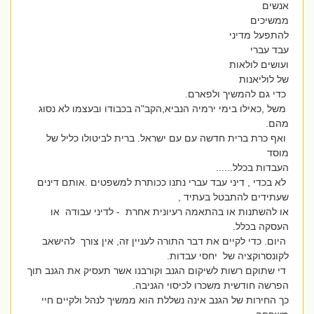
אנשים
ממשיכים
להתפעל מדיני
עבד עברי
ועושים לולאות
של לוליאנות
כדי גם להמשיך ולפארם.
משל ,כאילו בימי ירמיה הנביא,הקב"ה בכבודו ובעצמו לא נסוג
מהם.
ואף כרת ברית חדשה עם עם ישראל. ברית לביטולו כליל של
מוסד
העבדות בכלל......
לא בכדי , דיני עבד עברי נתנו ככותרת למשפטים .אותם דינים
שעתידים להתבטל בעתיד ,
או להשתנות או בהתאמה רעיונית אחרת - לדיני עבודה או
העסקה בכלל.
היום. כדי לקיים את דבר התורה לעניין זה, אין צורך להישאב
לקונסרוקציה של יחסי עבדות.
די שתוקם רשות לשיקום הגנב וקורבנו אשר תעסיק את הגנב תוך
הפרשה חודשית משכרו לכיסוי הגניבה.
כך החירות של הגנב אינה נשללת הוא ממשיך לנהל ולקיים חיי