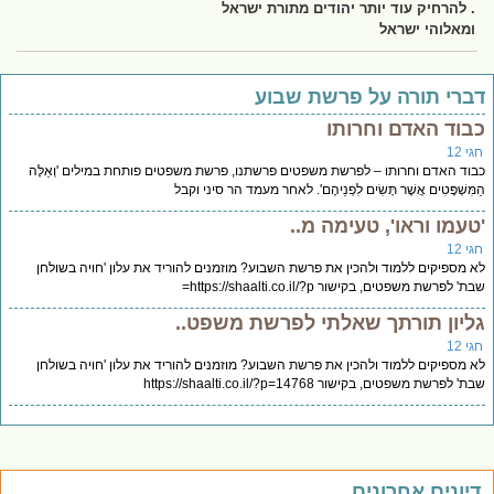
. להרחיק עוד יותר יהודים מתורת ישראל
ומאלוהי ישראל
ברי תורה על פרשת שבוע
בוד האדם וחרותו
י 12
וד האדם וחרותו – לפרשת משפטים פרשתנו, פרשת משפטים פותחת במילים 'וְאֵלֶּה
מִּשְׁפָּטִים אֲשֶׁר תָּשִׂים לִפְנֵיהֶם'. לאחר מעמד הר סיני וקבל
טעמו וראו', טעימה מ..
י 12
 מספיקים ללמוד ולהכין את פרשת השבוע? מוזמנים להוריד את עלון 'חויה בשולחן
' לפרשת משפטים, בקישור https://shaalti.co.il/?p=
ליון תורתך שאלתי לפרשת משפט..
י 12
 מספיקים ללמוד ולהכין את פרשת השבוע? מוזמנים להוריד את עלון 'חויה בשולחן
' לפרשת משפטים, בקישור https://shaalti.co.il/?p=14768
יונים אחרונים