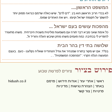
המשפט הראשון....
לא בכדי הריב הראשון הוא בין : "דם לדם". שיש כאלה שדמם כנראה סמוק יותר
להשפך על תקומת ישראל וקיומו . ויש את האחרים שמוס..
מהפכות עושים בעם ישראל ...
כל אימת שאני מביא דבר תורה עם משמעות פוליטית משנית היכרחית . משהו מתעורר
להפריע לי בכתיבה. כמה פעמים משהו מחק ושיבש העלה והוריד ול..
שלושה בתי דין בהר הבית
בס"ד. אם יש מקור בתורה שמנהיר את גודל הטרגדיה שאליה נקלענו - כעם . בעצם
המעשה הנלוז הקרוי : "המהפכה המשפטית" . ..
ראשי
|
אתרי עזר
|
אודות חידוש
|
פרסם
hidush.co.il
באתר
|
הצהרת נגישות
|
מדיניות
פרטיות
|
צור קשר