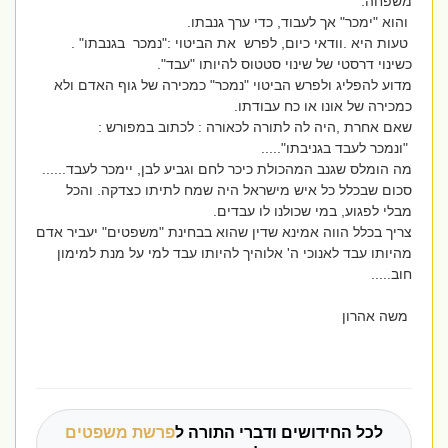
משפחה.
והוא "ימכר" אך לעבוד, כדי ערך גנבתו.
טעות היא .וודאי כיום, לפרש את הביטוי :"נמכר בגנבתו" .
כשינוי דרסטי של שינוי סטטוס להיותו "עבד".
מדוע להפליג ולפרש הביטוי "נמכר" כמכירה של גוף האדם ולא
כמכירה של אונו או כח עבודתו.
שאם אחרת ,היה לה לתורה לכאורה : לכתוב במפורש :
"ונמכר לעבד בגניבתו".....
מה הומלס שגנב המהכולת כיכר לחם וגביע לבן, יימכר לעבד......
סכום שבכלל כל איש מישראל היה שמח לתיתו כצדקה. והכל
מבלי לפגוע, במי שכולנו לו עבדים.
צריך בכלל הווה אמינא שדין שהוא בבחינת "משפטים" יעביר אדם
מהיותו עבד לאנוכי ה' אלוהיך להיותו עבד למי על מנת למימון
חוב.....
משה אהרון
לכל החידושים ודברי התורה ל
פרשת משפטים