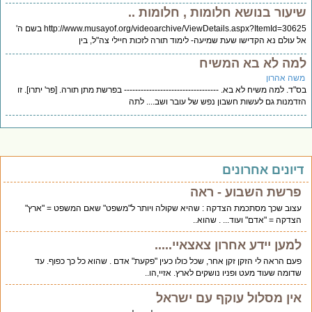
יעור בנושא חלומות , חלומות ..
http://www.musayof.org/videoarchive/ViewDetails.aspx?ItemId=30625 בשם ה'
 עולם נא הקדישו שעת שמיעה- לימוד תורה לזכות חיילי צה"ל, בין
מה לא בא המשיח
שה אהרון
"ד. למה משיח לא בא. ---------------------------------- בפרשת מתן תורה. [פר' יתרו]. זו
דמנות גם לעשות חשבון נפש של עובר ושב.... לתה
יונים אחרונים
פרשת השבוע - ראה
עצוב שכך מסתכמת הצדקה : שהיא שקולה ויותר ל"משפט" שאם המשפט = "ארץ"
הצדקה = "אדם" ועוד... . שהוא..
למען יידע אחרון צאצאיי.....
פעם הראה לי הזקן זקן אחר, שכל כולו כעין "פקעת" אדם . שהוא כל כך כפוף. עד
שדומה שעוד מעט ופניו נושקים לארץ. אזיי,הו..
אין מסלול עוקף עם ישראל