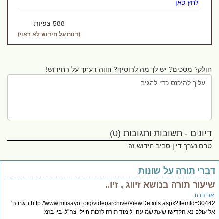
לחץ כאן
588 צפיות
(דווח על חידוש לא ראוי)
חולק? מסכים? יש לך מה להוסיף? חווה דעתך על החידוש!
דיונים - תשובות ותגובות (0)
טרם נערך דיון סביב חידוש זה
ברי תורה על שונות
יעור תורה בנושא זיווג , זיו..
ביהו ח
http://www.musayof.org/videoarchive/ViewDetails.aspx?ItemId=30442 בשם ה'
 עולם נא הקדישו שעת שמיעה- לימוד תורה לזכות חיילי צה"ל, בין בזמ