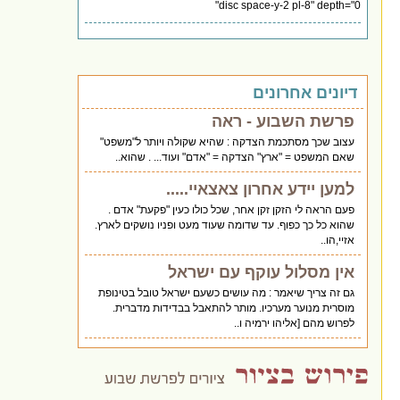
disc space-y-2 pl-8" depth="0"
דיונים אחרונים
פרשת השבוע - ראה
עצוב שכך מסתכמת הצדקה : שהיא שקולה ויותר ל"משפט"
שאם המשפט = "ארץ" הצדקה = "אדם" ועוד... . שהוא..
למען יידע אחרון צאצאיי.....
פעם הראה לי הזקן זקן אחר, שכל כולו כעין "פקעת" אדם .
שהוא כל כך כפוף. עד שדומה שעוד מעט ופניו נושקים לארץ.
אזיי,הו..
אין מסלול עוקף עם ישראל
גם זה צריך שיאמר : מה עושים כשעם ישראל טובל בטינופת
מוסרית מנוער מערכיו. מותר להתאבל בבדידות מדברית.
לפרוש מהם [אליהו ירמיה ו..