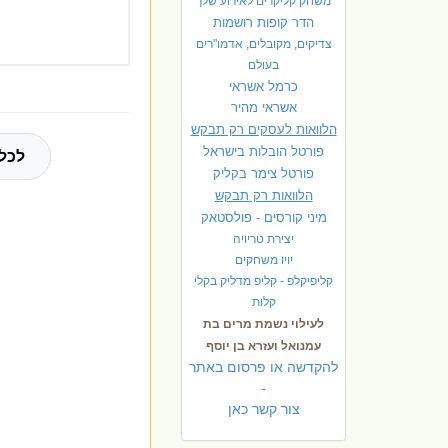
משחק קליקרים לאירוע שלך
הדר קופות רושמות
צדיקים, מקובלים, אדמו"רים
בעולם
כרמל אשראי
אשראי מהיר
הלוואות לעסקים רק תבקש
פורטל הובלות בישראל
לכל 
פ
ורטל צימר בקליק
הלוואות רק תבקש
מיני קורסים - פולסטאק
יצירת טריויה
יויו משחקים
קליפיקלפ - קליפ מדליק בקלי
קלות
לעילוי נשמת מרים בת
עמנואל ועזרא בן יוסף
להקדשה או פרסום באתר
-
צור קשר כאן