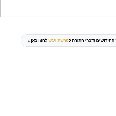
החידושים ודברי התורה ל
פרשת ויגש
לחצו כאן »