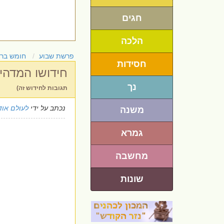
חגים
הלכה
פרשת שבוע
חומש בר
חסידות
חידושו המדהי
נך
תגובות לחידוש זה)
נכתב על ידי
לעולם אוד
משנה
גמרא
מחשבה
שונות