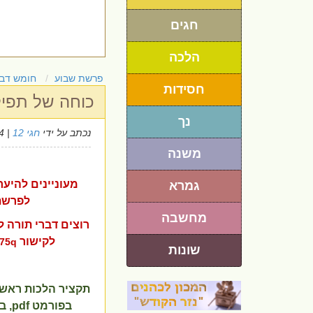
חגים
הלכה
פרשת שבוע
חומש דבר
חסידות
כוחה של תפיל
נך
נכתב על ידי
חגי 12
| 1/10/2024
משנה
מעוניינים להיער
גמרא
לפרשת
מחשבה
רוצים דברי תורה ל
לקישור
975q
שונות
תקציר הלכות ראש 
בפורמט
pdf
, ב-3 עמודים גד