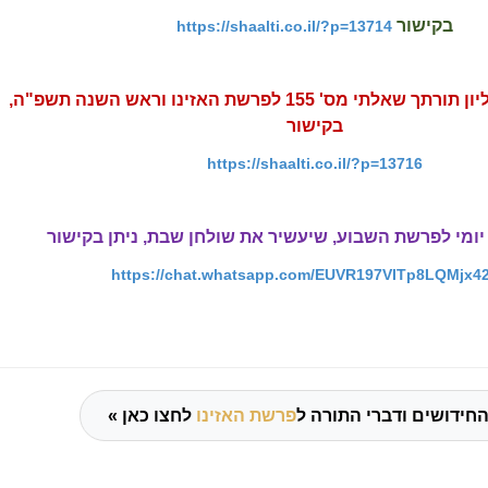
בקישור
https://shaalti.co.il/?p=13714
לקריאה והורדת גליון תורתך שאלתי מס' 155 לפרשת האזינו וראש השנה תשפ"ה,
בקישור
https://shaalti.co.il/?p=13716
יומי לפרשת השבוע, שיעשיר את שולחן שבת, ניתן בקישור
https://chat.whatsapp.com/EUVR197VITp8LQMjx4
החידושים ודברי התורה ל
פרשת האזינו
לחצו כאן »