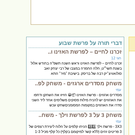
דברי תורה על פרשת שבוע
זכרנו לחיים – לפרשת האזינו ו..
חגי 12
זכרנו לחיים – לפרשת האזינו וראש השנה תשפ"ה בחודש אלול
בשנת תשי״ט, חלה החמרה במצבו של רבי יצחק זאב
סולואוויצ׳יק רבה של בריסק. בישיבת ׳מיר׳ התא
משחק מסדרים ארגזים - משחק לפ..
עמי
מסדרים ארגזים - פרשת האזינו 📦😀 הזיזו את השחקן ודחפו
את הארגזים יש להניח מילות פסוקים משלימים אחד ליד השני
סדרו את הארגזים במקומות המסומניםשחקו עכש
משחק 3 על 3 לפרשת וילך - משח..
עמי
3X3 - פרשת וילך 3️⃣3️⃣ הניחו קלפים על הלוח ליצירת רצפים של
3 פריטים זהים (ללא קשר למיקומם בקלף) כל קלף מכיל 1-3