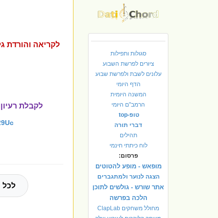
סגולות ותפילות
ציורים לפרשת השבוע
עלונים לשבת ולפרשת שבוע
הדף היומי
המשנה היומית
הרמב"ם היומי
לקבלת רעיון 
טופ-top
29Uc
דברי תורה
תהילים
לוח כיתתי חינמי
פרסום:
מופאש - מופע להטוטים
הצגה לנוער ולמתגברים
לכל 
אתר שורש - גולשים לתוכן
הלכה בפרשה
מחולל משחקים ClapLab