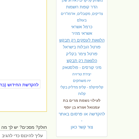
משחק קליקרים לאירוע שלך
הדר קופות רושמות
צדיקים, מקובלים, אדמו"רים
בעולם
כרמל אשראי
אשראי מהיר
הלוואות לעסקים רק תבקש
פורטל הובלות בישראל
פ
ורטל צימר בקליק
הלוואות רק תבקש
מיני קורסים - פולסטאק
יצירת טריויה
יויו משחקים
להקדשת החידוש (בחינ
קליפיקלפ - קליפ מדליק בקלי
קלות
לעילוי נשמת מרים בת
עמנואל ועזרא בן יוסף
להקדשה או פרסום באתר
-
צור קשר כאן
חולק? מסכים? יש לך מה ל