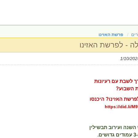
ים
פרשת האזינו
ה - לפרשת האזינו
ך לשבת עם רעיונות
 השבוע?
פרשת האזינו? היכנסו
https://did.li/M
השנה ועירוב תבשילין
ושים.