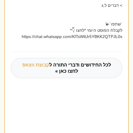
> דברים ל,ג
`שתפו`💫
לקבלת הפוסט היומי *לחצו 👇*
https://chat.whatsapp.com/KlTsWtlJr5YBKK2QTPJL0s
לכל החידושים ודברי התורה ל
קבוצת ווצאפ
לחצו כאן »