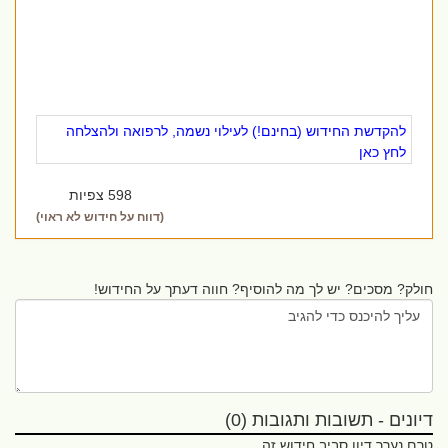
להקדשת החידוש (בחינם!) לעילוי נשמה, לרפואה ולהצלחה
לחץ כאן
598 צפיות
(דווח על חידוש לא ראוי)
חולק? מסכים? יש לך מה להוסיף? חווה דעתך על החידוש!
דיונים - תשובות ותגובות (0)
טרם נערך דיון סביב חידוש זה