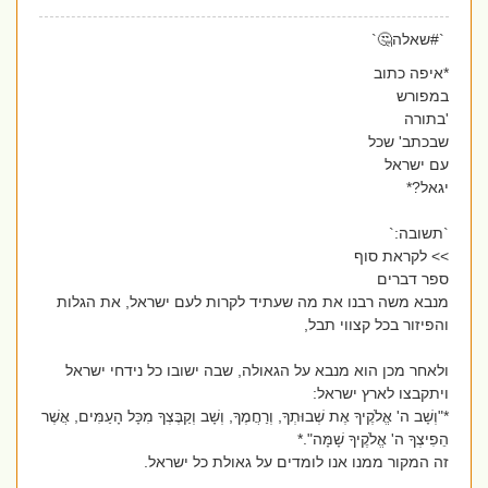
`#שאלה🤔`
*איפה כתוב
במפורש
'בתורה
שבכתב' שכל
עם ישראל
יגאל?*
`תשובה:`
>> לקראת סוף
ספר דברים
מנבא משה רבנו את מה שעתיד לקרות לעם ישראל, את הגלות
והפיזור בכל קצווי תבל,
ולאחר מכן הוא מנבא על הגאולה, שבה ישובו כל נידחי ישראל
ויתקבצו לארץ ישראל:
*"וְשָׁב ה' אֱלֹקֶיךָ אֶת שְׁבוּתְךָ, וְרַחֲמֶךָ, וְשָׁב וְקַבֶּצְךָ מִכָּל הָעַמִּים, אֲשֶׁר
הֵפִיצְךָ ה' אֱלֹקֶיךָ שָׁמָּה".*
זה המקור ממנו אנו לומדים על גאולת כל ישראל.