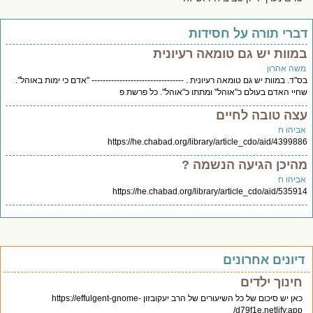
ברי תורה על חסידות
מוות יש גם טומאה רעיונית
שה אהרון
"ד. במוות יש גם טומאה רעיונית . --------------------------------- "אדם כי ימות באוהל".
יי האדם בעולם כ"אוהל" ומתתו כ"אוהל". כל פרשת פ
צה טובה לחיים
ביהו ח
https://he.chabad.org/library/article_cdo/aid/43998
היכן הגיעה הנשמה ?
ביהו ח
https://he.chabad.org/library/article_cdo/aid/5359
יונים אחרונים
חינוך ילדים
כאן יש סיכום של כל השיעורים של הרב יעקובזון https://effulgent-gnome-
d79f1e.netlify.app/