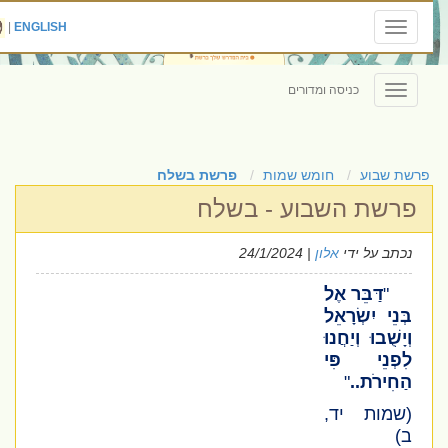
|
ENGLISH
Toggle
navigation
כניסה ומדורים
Toggle
navigation
פרשת שבוע
חומש שמות
פרשת בשלח
פרשת השבוע - בשלח
נכתב על ידי
אלון
| 24/1/2024
"
דַּבֵּר אֶל
בְּנֵי יִשְׂרָאֵל
וְיָשֻׁבוּ וְיַחֲנוּ
לִפְנֵי פִּי
הַחִירֹת..
"
(שמות יד,
ב)