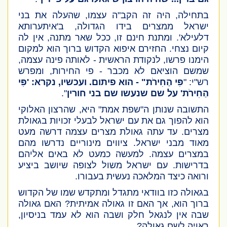
בתחילה, היה זה הקב"ה עצמו, שהעלה את בני
ישראל ממצרים בידו הגדולה, ב'איתערותא
דלעילא'. ומתנת חינם זו, ככל שאר מתנה, אין לה
קיום נצחי. החזירם איפוא הקדוש ברוך הוא למקום
הימנו פרשו, לנקודת הראשית - לאותה פינה עצמה,
שמשם הוציאם לא מכבר - פי החירות, ומפרש
רש"י: "
פִּי הַחִירֹת" - הוא פיתום. ועכשיו, נקרא: 'פִּי
הַחִירֹת' על שם שנעשו שם בני חורין
".
התשובה שנותן ה"שפת אמת" היא, שהרצון האלוקי
הוא להפוך גם את עם ישראל לבעלי זכויות בגאולת
מצרים. עד עתה גאולת מצרים עצמה דרשה מעט
מאוד מבני ישראל. ציווים מינוריים נדרשו מהם
במצרים עצמה. למעשה כמעט לא באים אליהם
בדרישות. עם ישראל משול לצופה שיושב ביציע
ורואה כיצד המלאכה נעשית בעבורו.
בגאולה כזו בוודאי מתגדל ומתקדש שמו של הקדוש
ברוך הוא, אך האם זו גאולה אמיתית? האם גאולה
שבה אין לנגאל חלק ושבה הוא לא עמד בניסיון,
ראויה לשם גאולה?