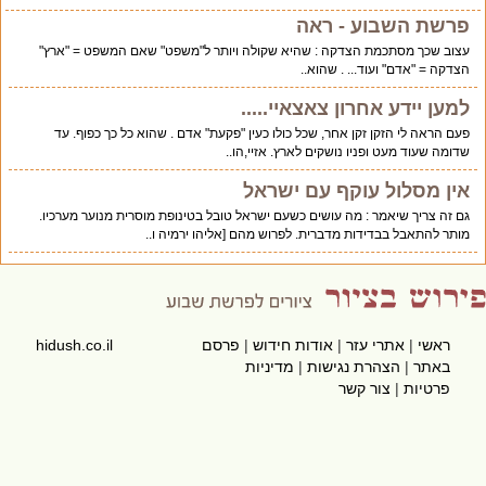
פרשת השבוע - ראה
עצוב שכך מסתכמת הצדקה : שהיא שקולה ויותר ל"משפט" שאם המשפט = "ארץ"
הצדקה = "אדם" ועוד... . שהוא..
למען יידע אחרון צאצאיי.....
פעם הראה לי הזקן זקן אחר, שכל כולו כעין "פקעת" אדם . שהוא כל כך כפוף. עד
שדומה שעוד מעט ופניו נושקים לארץ. אזיי,הו..
אין מסלול עוקף עם ישראל
גם זה צריך שיאמר : מה עושים כשעם ישראל טובל בטינופת מוסרית מנוער מערכיו.
מותר להתאבל בבדידות מדברית. לפרוש מהם [אליהו ירמיה ו..
ראשי
|
אתרי עזר
|
אודות חידוש
|
פרסם
hidush.co.il
באתר
|
הצהרת נגישות
|
מדיניות
פרטיות
|
צור קשר