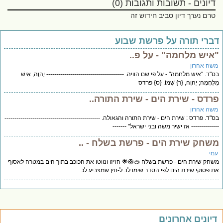
דיונים - תשובות ותגובות (0)
טרם נערך דיון סביב חידוש זה
ברי תורה על פרשת שבוע
איש מלחמה" - על פ..
שה אהרון
"ד. "איש מלחמה" - על פי שם הוויה. --------------------------------------- יְהוָה, אִישׁ
לְחָמָה; יְהוָה, {ר} שְׁמוֹ. {ס} פרדס
רדס - שירת הים - שירת התורה..
שה אהרון
"ד. פרדס : שירת הים - שירת התורה והגאולה. ------------------------------------------------
------------ אז ישיר משה ובני ישראל" -------
שחק שירת הים - פרשת בשלח - ..
מי
משחק שירת הים - פרשת בשלח 🥽🛟🌟 הזיזו ונווטו את הכוכב בתוך הים במטרה לאסוף
 פסוקי שירת הים לפי הסדר שימו לב ל-חץ שמצביע לכ
יונים אחרונים