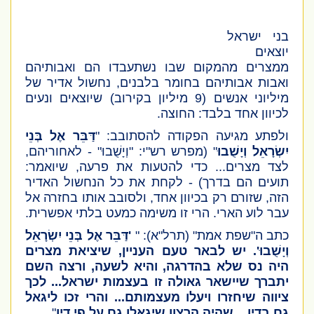
בני ישראל
יוצאים
ממצרים מהמקום שבו נשתעבדו הם ואבותיהם
ואבות אבותיהם בחומר בלבנים, נחשול אדיר של
מיליוני אנשים (9 מיליון בקירוב) שיוצאים ונעים
לכיוון אחד בלבד: החוצה.
ולפתע מגיעה הפקודה להסתובב: "
דַּבֵּר אֶל בְּנֵי
יִשְׂרָאֵל וְיָשֻׁבוּ
" (מפרש רש"י: "וְיָשֻׁבוּ" -
לאחוריהם,
לצד מצרים... כדי להטעות את פרעה, שיואמר:
תועים הם בדרך)
- לקחת את כל הנחשול האדיר
הזה, שזורם רק בכיוון אחד, ולסובב אותו בחזרה אל
עבר לוע הארי. הרי זו משימה כמעט בלתי אפשרית.
כתב ה"שפת אמת"
(תרל"א)
: "
'דַּבֵּר אֶל בְּנֵי יִשְׂרָאֵל
וְיָשֻׁבוּ'. יש לבאר טעם העניין, שיציאת מצרים
היה נס שלא בהדרגה, והיא לשעה, ורצה השם
יתברך שיישאר גאולה זו בעצמות ישראל... לכך
ציווה שיחזרו ויעלו מעצמותם... והרי זכו ליגאל
גם בדין... שהיה הרצון שיגאלו גם על פי דין
".