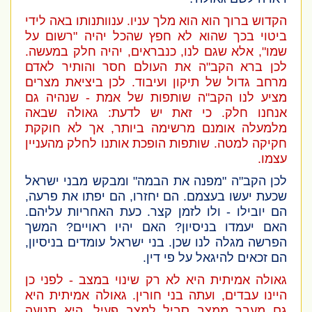
הקדוש ברוך הוא הוא מלך עניו. ענוותנותו באה לידי
ביטוי בכך שהוא לא חפץ שהכל יהיה "רשום על
שמו", אלא שגם לנו, כנבראים, יהיה חלק במעשה.
לכן ברא הקב"ה את העולם חסר והותיר לאדם
מרחב גדול של תיקון ועיבוד. לכן ביציאת מצרים
מציע לנו הקב"ה שותפות של אמת - שנהיה גם
אנחנו חלק. כי זאת יש לדעת: גאולה שבאה
מלמעלה אומנם מרשימה ביותר, אך לא חוקקת
חקיקה למטה. שותפות הופכת אותנו לחלק מהעניין
עצמו.
לכן הקב"ה "מפנה את הבמה" ומבקש מבני ישראל
שכעת יעשו בעצמם. הם יחזרו, הם יפתו את פרעה,
הם יובילו - ולו לזמן קצר. כעת האחריות עליהם.
האם יעמדו בניסיון? האם יהיו ראויים? המשך
הפרשה מגלה לנו שכן. בני ישראל עומדים בניסיון,
הם זכאים להיגאל על פי דין.
גאולה אמיתית היא לא רק שינוי במצב - לפני כן
היינו עבדים, ועתה בני חורין. גאולה אמיתית היא
גם מעבר ממצב סביל למצב פעיל. היא תנועה