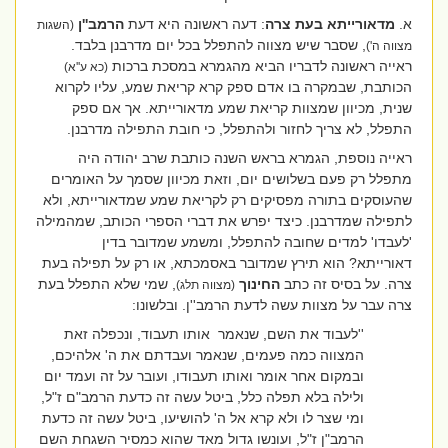
א.
מדאורייתא בעת צרה
: דעה ראשונה היא דעת
הרמב''ן
(השגות
, שסבר שיש מצווה להתפלל בכל יום מדרבנן בלבד.
מצווה ה')
ראייה ראשונה לדבריו הביא מהגמרא במסכת ברכות
(כא ע''א)
הכותבת, שבמקרה בו אדם ספק קרא קריאת שמע, עליו לקרוא
שנית, מכיוון שמצוות קריאת שמע מדאורייתא. אך אם ספק
התפלל, לא צריך לחזור ולהתפלל, כי חובת התפילה מדרבנן.
ראייה נוספת, הגמרא בראש השנה כותבת שרב יהודה היה
מתפלל רק פעם בשלושים יום, וזאת מכיוון שסמך על האומרים
שהעוסקים בתורה מפסיקים רק לקריאת שמע שמדאורייתא, ולא
לתפילה שמדרבנן. כיצד יפרש את דברי הספרי הכותב, שמהמילה
'לעבדו' למדים שחובה להתפלל, ומשמע שמדובר בדין
דאורייתא?
הוא תירץ שמדובר באסמכתא, או רק על תפילה בעת
צרה. על בסיס זה כתב
החינוך
, שמי שלא התפלל בעת
(מצווה תלג)
צרה עבר על מצוות עשה לדעת הרמב''ן. ובלשונו:
''לעבוד את השם, שנאמר
אותו תעבוד, ונכפלה זאת
המצווה כמה פעמים, שנאמר ועבדתם את ה' אלהיכם,
ובמקום אחר אומר ואותו תעבודו, ועובר על זה ועמד יום
ולילה בלא תפלה כלל, ביטל עשה זה כדעת הרמב"ם ז"ל,
ומי שצר לו ולא קרא אל ה' להושיעו, ביטל עשה זה כדעת
הרמב"ן ז"ל, ועונשו גדול מאד שהוא כמסיר השגחת השם