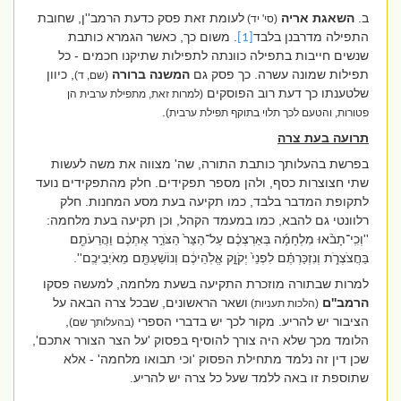
ב.
השאגת אריה
לעומת זאת פסק כדעת הרמב''ן, שחובת
(סי' יד)
התפילה מדרבנן בלבד
. משום כך, כאשר הגמרא כותבת
[1]
שנשים חייבות בתפילה כוונתה לתפילות שתיקנו חכמים - כל
תפילות שמונה עשרה. כך פסק גם
המשנה
ברורה
, כיוון
(שם, ד)
שלטענתו כך דעת רוב הפוסקים
(למרות זאת, מתפילת ערבית הן
.
פטורות, והטעם לכך תלוי בתוקף תפילת ערבית)
תרועה בעת צרה
בפרשת בהעלותך כותבת התורה, שה' מצווה את משה לעשות
שתי חצוצרות כסף, ולהן מספר תפקידים. חלק מהתפקידים נועד
לתקופת המדבר בלבד, כמו תקיעה בעת מסע המחנות. חלק
רלוונטי גם להבא, כמו במעמד הקהל, וכן תקיעה בעת מלחמה
:
''
וְכִֽי־תָבֹ֨אוּ מִלְחָמָ֜ה בְּאַרְצְכֶ֗ם עַל־הַצַּר֙ הַצֹּרֵ֣ר אֶתְכֶ֔ם וַהֲרֵעֹתֶ֖ם
בַּחֲצֹצְרֹ֑ת וְנִזְכַּרְתֶּ֗ם לִפְנֵי֙ יְקֹוָ֣ק אֱלֹֽהֵיכֶ֔ם וְנוֹשַׁעְתֶּ֖ם מֵאֹיְבֵיכֶֽם''.
למרות שבתורה מוזכרת התקיעה בשעת מלחמה, למעשה פסקו
הרמב''ם
ושאר הראשונים, שבכל צרה הבאה על
(הלכות תעניות)
הציבור יש להריע. מקור לכך יש בדברי הספרי
,
(בהעלותך שם)
הלומד מכך שלא היה צורך להוסיף בפסוק 'על הצר הצורר אתכם',
שכן דין זה נלמד מתחילת הפסוק 'וכי תבואו מלחמה' - אלא
שתוספת זו באה ללמד שעל כל צרה יש להריע.