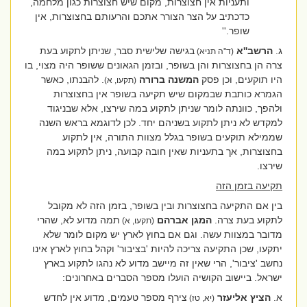
ותעניות אין חצוצרות, מקום שיש חצוצרות כגון מלחמה,
כדכתיב על הצר הצורר אתכם והרעותם בחצוצרות, אין
שופר
.''
ג.
הרשב''א
בגישה שלישית סבר, שניתן לתקוע בעת
(ד''ה תניא)
צרה הן בחצוצרות והן בשופר, ובזמן הגאונים ששופר היה מצוי, בו
היו תוקעים, וכן פסק
המשנה ברורה
. להבנתו, כאשר
(תקעו, א)
הגמרא כותבת שבמקום שיש תקיעה בשופר אין בחצוצרות
ולהפך, כוונתה לומר שניתן לתקוע במה שירצו, אלא שבניגוד
למקדש לא ניתן לתקוע בשניהם יחד. לכן לדוגמא בראש השנה
שממילא תוקעים בשופר בגלל מצוות התורה, אין לתקוע
בחצוצרות, אך בתעניות שאין חובה קבועה, ניתן לתקוע במה
שירצו.
תקיעה בזמן הזה
בין אם התקיעה בחצוצרות ובין בשופר, בזמן הזה לא מקובל
לתקוע בעת צרה.
המגן אברהם
תמה מדוע לא, שהרי
(תקעו, א)
מדובר במצוות עשה. וגם אם בחוץ לארץ יש מקום לומר שלא
יתקעו, שכן התקיעה צריכה להיות 'בציבור' וקהל בחוץ לארץ אינו
נחשב 'ציבור', הרי שאין זה מיישב מדוע לא נהגו לתקוע בארץ
ישראל. ביישוב הקושיה הועלו מספר הסברים באחרונים:
א.
הציץ אליעזר
צירף מספר טעמים, מדוע אין לחדש
(יא, טז)