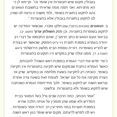
בגבולין מקום שיש חצוצרות אין שופר וכו'. וקיימא לן כי
הא מתניתא. ואני תמה ממה שראיתי בתשובת הגאונים
נהגו לתקוע בתענית בשופר, ולפי משנה זו נראה לנו שאין
לנו לתקוע בתעניות בגבולין אלא בחצוצרות.''
ב.
הגאונים
חלקו וסברו, שבשאר המדינה יש
(מובאים ברמב''ן שם)
לתקוע בשופרות בתעניות, וכן פסק
השולחן ערוך
.
(תקעו, יב)
בביאור טעם הגאונים כתב הרמב''ן, שהם התבססו על דברי רב
יהודה בגמרא במסכת תענית
הפוסק, שכאשר יש בצורת
(יד ע''א)
יש להריע בשופרות. ראייה נוספת הביא מלשון הירושלמי
(ראש
, ממנו עולה שרק במקדש היו תוקעים בחצוצרות.
השנה ג, ד)
כיצד יפרש את דברי הגמרא במסכת ראש השנה? להבנתם,
כאשר הגמרא כותבת שבמקום שיש תקיעה בחצוצרות אין תקיעה
בשופר, כוונתה רק לתקיעה בשעת מלחמה או במקדש, שרק אז
הצרה מקיפה את כל עם ישראל. לעומת זאת בשעת צרה אחרת
ובראש השנה יש לתקוע בשופר, ולכך מתייחסת הגמרא כשכתבה
שיש לתקוע בשופר ולא בחצוצרות. ובלשונו:
''אמר הכותב, כמה הרבה שנים גדל בעל המאור בבית
המדרש ולא שמע שהן סומכין על אותה הלכה שהיא
במסכת תעניות במה מתריעין רב יהודה אמר בשופרות...
ויש לנו לפרש לדעתם, מקום שיש שופר כגון ראש השנה