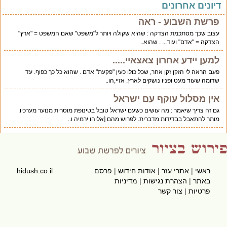
יונים אחרונים
פרשת השבוע - ראה
עצוב שכך מסתכמת הצדקה : שהיא שקולה ויותר ל"משפט" שאם המשפט = "ארץ"
הצדקה = "אדם" ועוד... . שהוא..
למען יידע אחרון צאצאיי.....
פעם הראה לי הזקן זקן אחר, שכל כולו כעין "פקעת" אדם . שהוא כל כך כפוף. עד
שדומה שעוד מעט ופניו נושקים לארץ. אזיי,הו..
אין מסלול עוקף עם ישראל
גם זה צריך שיאמר : מה עושים כשעם ישראל טובל בטינופת מוסרית מנוער מערכיו.
מותר להתאבל בבדידות מדברית. לפרוש מהם [אליהו ירמיה ו..
ראשי
|
אתרי עזר
|
אודות חידוש
|
פרסם
hidush.co.il
באתר
|
הצהרת נגישות
|
מדיניות
פרטיות
|
צור קשר