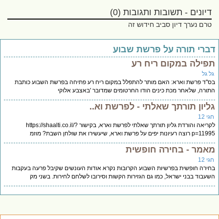
דיונים - תשובות ותגובות (0)
טרם נערך דיון סביב חידוש זה
ברי תורה על פרשת שבוע
פילה במקום ריח רע
ל גל
''ד פרשת וארא: האם מותר להתפלל במקום ריח רע פתיחה בפרשת השבוע כותבת
ורה, שלאחר מכת כינים הודו החרטומים שמדובר 'באצבע אלוקי
ליון תורתך שאלתי - לפרשת וא..
י 12
לקריאה והורדת גליון תורתך שאלתי לפרשת וארא, בקישור https://shaalti.co.il/?
צה רעיונות יפים על פרשת וארא, שיעשירו את שולחן השבת? מוזמ
אמר - בחירה חופשית
י 12
ירה חופשית בפרשיות השבוע הקרובות נקרא אודות העונשים שקיבל פרעה בעקבות
עבוד בבני ישראל, כמו גם הגזירות הקשות וסירובו לשלחם לחירות. בשני מק