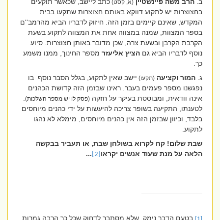
ב.
הרב משה פיינשטיין
כתב ליישב, שכאשר תוקעים
(א, קסט)
בחצוצרות יש לתקוע דווקא באותם חצוצרות שתקעו בבית
המקדש, שאינם קיימים בזמן הזה. חיזוק לדבריו הביא מהרמב''ם
בספר המצוות, שמנה במצווה אחת את המצווה לתקוע בשעת
הקרבת הקרבן ובשעת צרה, שכן מדובר באותן חצוצרות. סיוע
נוסף לדבריו הביא גם
הציץ
אליעזר
מספר החינוך, ממנו משמע
כך.
ג.
המור וקציעה
יישב שאין לתקוע, בגלל הסבר נוסף
בו
(תקעו)
נפגשנו מספר פעמים בעבר. ראינו שבזמן הזה קדושת הכהנים
אינה וודאית, ומבוססת בעיקר על חזקה
.
(פסק לו יש מספר השלכות)
לטענתו, התקיעה בשופר צריכה להיעשות על ידי כהנים מיוחסים
בלבד, וכיוון שבזמן הזה אין כהנים מיוחסים, מימלא לא נהגו
לתקוע.
שבת שלום! קח לקרוא בשולחן שבת, או תעביר בבקשה
הלאה על מנת שעוד אנשים יקראו
...
[2]
בטעם הדבר נימק, שלא מסתבר לדחוק שכל כך הרבה גמרות
[1]