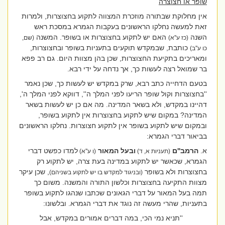
שופר או חצוצרה
אין מחלוקת שבתורה מוזכרת המצווה לתקוע בחצוצרות, ולמרות
זאת למעשה נחלקו הראשונים בעקבות הגמרא במסכת ראש
השנה
האם יש לתקוע בחצוצרות או בשופר. המשנה
(כז ע''א)
(שם,
כותבת, שבמקדש תוקעים בתעניות בשופר ובחצוצרות,
כו ע''ב)
ומאריכים בתקיעת החצוצרות, שכן בהן מצוות היום. גם רב פפא
בר שמואל רצה לעשות כך, אך נדחה על ידי רבא.
בטעם הדחייה כתב רבא, שרק במקדש יש לעשות כך, שכן נאמר
''בחצוצרות וקול שופר הריעו לפני המלך ה'',
דווקא לפני המלך ה',
דהיינו במקדש, ולא בשאר המדינה. מה אם כן יש לעשות בשאר
המדינה? במקום שיש לתקוע בחצוצרות אין לתקוע בשופר,
ובמקום שיש לתקוע בשופר אין לתקוע חצוצרות. נחלקו הראשונים
בביאור דברי הגמרא:
א.
הרמב''ם
ובעל המאור
למדו כפשט דברי
(תעניות א, ד)
(ו ע''א)
הגמרא, שכאשר יש לתקוע במדינה בעת צרה, יש לתקוע רק
בחצוצרות ולא בשופר
, שכן עיקר
(ובניגוד למקדש בו יש לתקוע בשניהם)
מצוות התקיעה בחצוצרות וכלשון התורה והמשנה. משום כך
תמה בעל המאור על דברי הגאונים שכתבו שנהגו לתקוע בשופר
בתעניות, שהרי מעשה זה נוגד את דברי הגמרא. ובלשונו:
''תניא נמי הכי, במה דברים אמורים במקדש, אבל