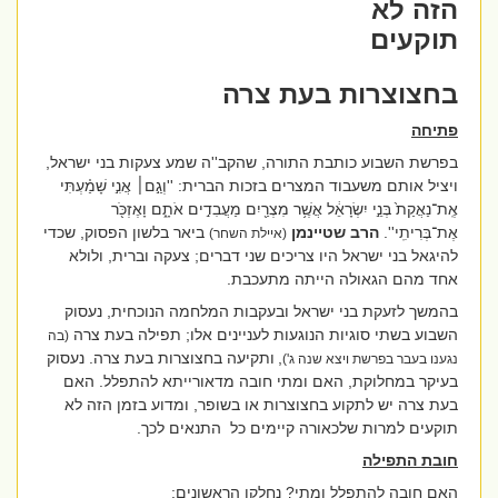
הזה לא
תוקעים
בחצוצרות בעת צרה
פתיחה
בפרשת השבוע כותבת התורה, שהקב''ה שמע צעקות בני ישראל,
ויציל אותם משעבוד המצרים בזכות הברית: ''
וְגַ֣ם׀ אֲנִ֣י שָׁמַ֗עְתִּי
אֶֽת־נַאֲקַת֙ בְּנֵ֣י יִשְׂרָאֵ֔ל אֲשֶׁ֥ר מִצְרַ֖יִם מַעֲבִדִ֣ים אֹתָ֑ם וָאֶזְכֹּ֖ר
אֶת־בְּרִיתִֽי
''.
הרב שטיינמן
ביאר בלשון הפסוק, שכדי
(איילת השחר)
להיגאל בני ישראל היו צריכים שני דברים; צעקה וברית, ולולא
אחד מהם הגאולה הייתה מתעכבת.
בהמשך לזעקת בני ישראל ובעקבות המלחמה הנוכחית, נעסוק
השבוע בשתי סוגיות הנוגעות לעניינים אלו; תפילה בעת צרה
(בה
,
ותקיעה בחצוצרות בעת צרה. נעסוק
נגענו בעבר בפרשת ויצא שנה ג')
בעיקר במחלוקת, האם ומתי חובה מדאורייתא להתפלל. האם
בעת צרה יש לתקוע בחצוצרות או בשופר, ומדוע בזמן הזה לא
תוקעים למרות שלכאורה קיימים כל
התנאים לכך.
חובת התפילה
האם חובה להתפלל ומתי? נחלקו הראשונים: