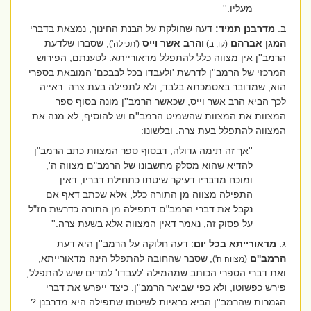
מעליו.''
ב.
מדרבנן תמיד:
דעה שחולקת על הבנת החינוך, נמצאת בדברי
המגן אברהם
והרב אשר וייס
, שסברו שלדעת
(קו, ב)
('תפילה')
הרמב''ן אין מצווה כלל להתפלל מדאורייתא. לטענתם, הפירוש
המרכזי של הרמב''ן לדרשת 'ולעבדו בכל לבבכם' המובאת בספרי
הוא, שמדובר באסמכתא בלבד, ולא לתפילה בעת צרה. ראייה
לכך הביא הרב אשר וייס, שכאשר הרמב''ן מונה בסוף ספר
המצוות את המצוות שהשמיט הרמב''ם וש להוסיף, לא מנה את
המצווה להתפלל בעת צרה. ובלשונו:
''אך זה תימה גדולה, דבסוף ספר המצוות כתב הרמב"ן
להדיא שהוא מסלק מחשבונו של הרמב"ם מצווה ה',
ומוכח מדבריו דעיקר שיטתו כתחילת דבריו, דאין
התפילה מצווה מן התורה כלל, אלא שכתב דאף אם
נקבל את דברי הרמב"ם דתפילה מן התורה כדרשת חז"ל
על פסוק זה, נאמר דאין המצווה אלא בשעת צרה.''
ג.
מדאורייתא בכל יום
: דעה חלוקה על הרמב''ן היא דעת
הרמב''ם
,
שסבר שהחובה להתפלל הינה מדאורייתא,
(מצווה ה')
ואת דברי הספרי הכותב שמהמילה 'לעבדו' למדים שיש להתפלל,
פירש כפשוטו, ולא כפי שביאר הרמב''ן. כיצד ייפרש את דברי
הגמרות שהרמב''ן הביא כראיות לשיטתו שתפילה היא מדרבנן.?