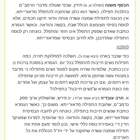
הכסף משנה
תירץ, שכפי שעולה מדברי הרמב''ם
(תפילה א, א)
בהלכות תפילה, כאשר הוא כתב שהחובה להתפלל מדאורייתא,
אין הכוונה לתפילת שמונה עשרה אותה וודאי תיקנו חכמים, אלא
לנוסח בסיסי מצומצם הכולל שבח, בקשה והודאה. וכאשר הגמרא
כותבת שאדם שספק התפלל אינו חוזר ומתפלל, כוונתה רק לנוסח
התפילה שמדרבנן, ולא לחיוב הבסיסי שמדאורייתא.
להלכה
כפי שכבר בארנו
, השלכה למחלוקת תהיה, כמה
(ויצא שנה ג')
תפילות נשים חייבות להתפלל בכל יום. הגמרא במסכת ברכות
(כ
כותבת, שלמרות שהיה מקום לפטור נשים מתפילה כי מדובר
ע''ב)
במצוות עשה שהזמן גרמא, למעשה הן חייבות מכיוון שתפילה
היא רחמים, וגם הן צריכות לבקש רחמים על עצמן ועל אחרים.
מה כוונת הגמרא ש"נשים חייבות" בתפילה?
א.
הרב עובדיה
פירש, שהשולחן ערוך פסק
(יביע אומר או''ח ו, יז)
כרמב''ם, שחובת התפילה מדאורייתא. משום כך, כאשר הגמרא
כותבת שנשים חייבות בתפילה, כוונתה רק לחובה הבסיסית
שמדאורייתא, שבח, בקשה והודאה. כפי שהוסיף, למרות שמעיקר
הדין דיי באמירת נוסח כללי אישי, נכון לומר פעם אחת את
תפילת שמונה עשרה שתוקנה על ידי חז''ל הכוללת את כל
העניינים.