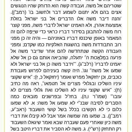
שוטריהם אל משה
.
ועבודה קשה הוא הדוחק שהיו הנוגשים
אצים בהם ולא יתנום לשמוע דבר ולחשוב בו
' (
רמב”ן
).
'
והנה דיבר משה אלו הדברים אל בני ישראל בזולת
אמצעות אהרן
,
ולא האמינו ישראל לדברי משה
,
מפני קוצר
רוח משה להתבונן בסידור דבריו כראוי כדי שיְיַפֶּה להם זה
המאמר באופן שיכנסו דבריו באוזניהם — והיה זה כן מפני
רוב התבודדות משה בהשגות האלקיות כמו שקדם
;
ומפני
העבודה הקשה שנתחדשה להם אחר שדיבר משה אל
פרעה במַלְאֲכוּת ה׳ יתעלה
,
שהביאה אותם גם כן אל שלא
יאמינו לדבריו
' (
רלב
"
ג
). '
"
וידבר משה כן אל בני ישראל ולא
שמעו אל משה
"
וגו
'.
היה קשה בעיניהם לפרוש מעבודת
כוכבים
,
וכן יחזקאל מפרש ואומר
(
יחזקאל כ
,
ז
): "
איש שקוצי
עיניו השליכו ובגלולי מצרים אל תטמאו
",
ראה מה כתיב
(
ח
): "
איש שקוצי עיניו לא השליכו ואת גלולי מצרים לא
עזבו
"' (
שמו
"
ר ו
,
ה
).
בחז
"
ל ובפרשנים מובאים כמה
הסברים לסיבה שבנ
"
י לא שמעו אל משה
:
א
.
לא שמעו
כלום כי לא הקשיבו בכלל בשל קושי השעבוד
(
ראב
"
ע
,
רמב
"
ן
).
ב
.
שמעו מה שמשה אמר אבל לא קיבלו את דברי
משה כיון שאחרי פעם שעברה שבא ואמר שיגאלו השעבוד
רק התחזק
(
רש
"
י
).
ג
.
משה לא הסביר את דבריו היטב בשל