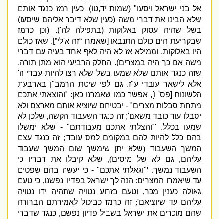
אל בני ישראל ויסעו
" (
שמות יד
,
טו
),
כעין רמז כנגד אותם
שלא הבינו את דברי משה
(
כעין שלא דיבר אליהם שיסעו
)
בשל שהיה עסוק באלוקות
(
בתפילה לה
'). (
וכן כרמז
שבקריעת הים כולם התנבאו
[
שאמרו “זה א
'
לי”
],
שאז כולם
היו באלוקות
,
וממילא אז לא היה לאף אחד בעיה עם דברי
משה אם כך היה במצרים
).
החלק הרביעי הוא מתן תורה
,
שזה כנגד אותם שלא שמעו בשל שלא רצו להיות עבדי ה
'
אלא לישאר עובדי ע
"
ז
.
גם לפי שיטת הרמב
"
ן בארבעת
הלשונות
[
פס
'
ו
],
אפשר כמו שאמרנו כאן
: "
והוצאתי אתכם
מתחת סבלות מצרים
" -
יבטיחם שיוציא אותם מארצם ולא
יסבלו עוד כובד משאם
';
זה כנגד השעבוד הקשה
,
שלכן לא
שמעו בכלל
. '
"
והצלתי אתכם מעבודתם
" -
שלא ימשלו
בהם כלל להיות להם במקומם למס עובד
';
זה כנגד עצם
המשך השעבוד
(
שלא יתן שימשך שום המשך שעבוד
עליהם
,
גם לא של מיסים
),
שלא קיבלו את דבריו כי
השעבוד נמשך
. '
"
וגאלתי אתכם
" -
כי יעשה בהם שפטים
עד שיאמרו המצרים
:
הנה לך ישראל בפדיון נפשנו
,
כי טעם
גאולה כענין מכר
,
וטעם בזרוע נטויה שתהיה ידו נטויה
עליהם עד שיוציאם
';
זה כרמז כביכול לאמירתם הברורה
שהם מוכרים את ישראל בשביל פדיון נפשם
,
כנגד שדברי