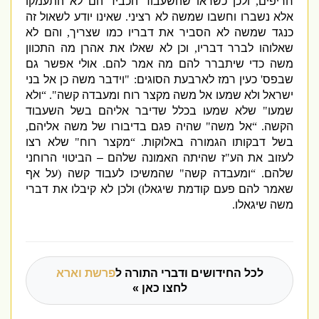
חריפים
,
ולכן כשראו שהשעבוד הכביד הם לא התעמקו
אלא נשברו וחשבו שמשה לא רציני
.
שאינו יודע לשאול זה
כנגד שמשה לא הסביר את דבריו כמו שצריך
,
והם לא
שאלוהו לברר דבריו
,
וכן לא שאלו את אהרן מה התכוון
משה כדי שיתברר להם מה אמר להם
.
אולי אפשר גם
שבפס
'
כעין רמז לארבעת הסוגים
: "
וידבר משה כן אל בני
ישראל ולא שמעו אל מ
שה מקצר רוח ומעבדה קשה
". “
ולא
שמעו
"
שלא שמעו בכלל שדיבר אליהם בשל השעבוד
הקשה
. “
אל משה
"
שהיה פגם בדיבורו של משה אליהם
,
בשל דבקותו הגמורה באלוקות
. “
מקצר רוח
"
שלא רצו
לעזוב את הע
"
ז שהיתה האמונה שלהם – הביטוי הרוחני
שלהם
. “
ומעבדה קשה
"
שהמשיכו לעבוד קשה
(
על אף
שאמר להם פעם קודמת שיגאלו
)
ולכן לא קיבלו את דברי
משה שיגאלו
.
לכל החידושים ודברי התורה ל
פרשת וארא
לחצו כאן »