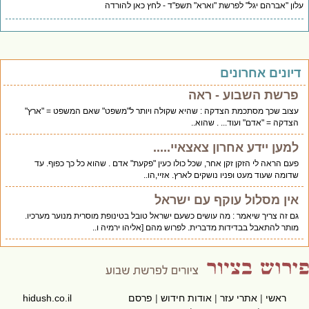
ון "אברהם יגל" לפרשת "וארא" תשפ"ד - לחץ כאן להורדה
יונים אחרונים
פרשת השבוע - ראה
עצוב שכך מסתכמת הצדקה : שהיא שקולה ויותר ל"משפט" שאם המשפט = "ארץ"
הצדקה = "אדם" ועוד... . שהוא..
למען יידע אחרון צאצאיי.....
פעם הראה לי הזקן זקן אחר, שכל כולו כעין "פקעת" אדם . שהוא כל כך כפוף. עד
שדומה שעוד מעט ופניו נושקים לארץ. אזיי,הו..
אין מסלול עוקף עם ישראל
גם זה צריך שיאמר : מה עושים כשעם ישראל טובל בטינופת מוסרית מנוער מערכיו.
מותר להתאבל בבדידות מדברית. לפרוש מהם [אליהו ירמיה ו..
ראשי
|
אתרי עזר
|
אודות חידוש
|
פרסם
hidush.co.il