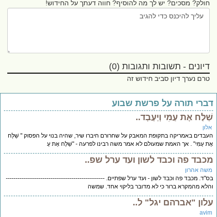
חולק? מסכים? יש לך מה להוסיף? חווה דעתך על החידוש!
דיונים - תשובות ותגובות (0)
טרם נערך דיון סביב חידוש זה
ברי תורה על פרשת שבוע
ׁלַּח אֶת עַמִּי וְיַעַבְד..
לון
בדים באמריקה בתקופת המאבק על שחרורם חיברו שיר, שהיה בנוי על הפסוק " שַׁלַּח
ת עַמִּי" . אך האמת שמעולם לא אמר משה רבינו לפרעה - "שַׁלַּח אֶת עַ
כבד פה וכבד לשון ועד ערל שפ..
שה אהרון
"ד. מכבד פה וכבד לשון - ועד ערל שפתיים. ---------------------------------------------------
לא מהמקרא ברור כי לא מדובר בליקוי אחד. שמשה
לון "אברהם יגל" ל..
avi