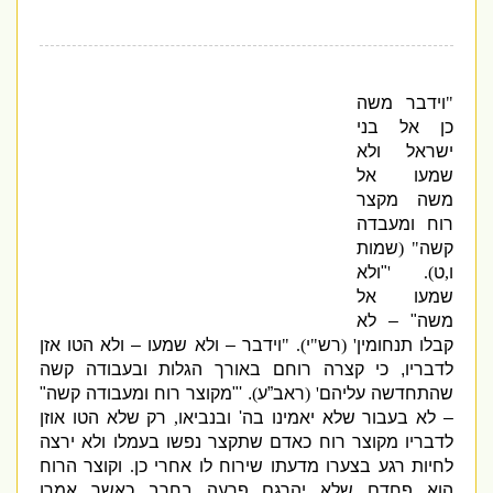
"
וידבר משה
כן אל בני
ישראל ולא
שמעו אל
מ
שה מקצר
רוח ומעבדה
קשה
" (
שמות
ו
,
ט
). '
"
ולא
שמעו אל
משה
" –
לא
קבלו תנחומין
' (
רש
"
י
). "
וידבר – ולא שמעו – ולא הטו אזן
לדבריו
,
כי קצרה רוחם באורך הגלות
ובעבודה קשה
שהתחדשה עליהם
' (
ראב”ע
)
.
'
"
מקוצר רוח ומעבודה קשה
"
–
לא בעבור שלא יאמינו בה
'
ובנביאו
,
רק שלא הטו אוזן
לדבריו מקוצר רוח כאדם שתקצר נפשו בעמלו ולא ירצה
לחיות רגע בצערו מדעתו שירוח לו אחרי כן
.
וקוצר הרוח
הוא פחדם שלא יהרגם פרעה בחרב כאשר אמרו