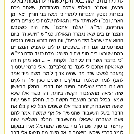
לתת להם תבן שזה נבטל תיכף כשהתחילו המכות לבא על
פרעה
,
ואח״כ והצלתי אתכם מעבודתם
,
שאחר מכת
בכורות נפסק העבדות לגמרי כי נעשו בני חורין ויצאו מן
הארץ
,
ובכ״ז לא היתה עדיין הגאולה שלמה כי מצרים רדפו
אחריהם
,
ועז״א
"
וגאלתי אתכם
"
שזה היה כשטבעו
המצריים בים שאז נגמרה הגאולה
,
כמ״ש
"
ויושע ה׳ ביום
ההוא את ישראל מיד מצרים”
,
וזה היה בזרוע נטויה בנסים
מפורסמים
,
וגם היה בשפטים גדולים להעניש המצריים
במה שטבעו בים סוף שהיה משפט מדה כנגד מדה כמ״ש
"
כי בדבר אשר זדו עליהם”
.
ולקחתי –
...
הוא מתן תורה
שאז אקח אתכם לי לעם
'
וכו
' (
מלבי
"
ם
).
אולי כרמז שסמוך
(
מעבר לפשט שזה מה שהיה צריך לומר ומשה מיד אמר
להם
)
לומר שמלמד בחלקים השונים כעין על החלקים
השונים בבנ
"
י שאליהם הפנה את דבריו
:
החלק הראשון
שזה יציאה מהשעבוד הקשה ביותר
,
זהו כנגד אלו שלא
שמעו בכלל מרוב השעבוד הקשה כ”ך
.
החלק השני שזה
יציאה מהעבדות
,
זהו כנגד אלו ששמעו אבל לא קיבלו את
הדבר בשל השעבוד שהמשיך על אף שמשה אמר להם
פעם שעברה שיגאלו מהשעבוד
.
החלק השלישי שזה
קריעת ים סוף
,
שם ה
'
נזף במשה שמתפלל אליו במקום
לומר לבנ
"
י שיסעו
: “
ויאמר ה
'
אל משה מה תצעק אלי דבר