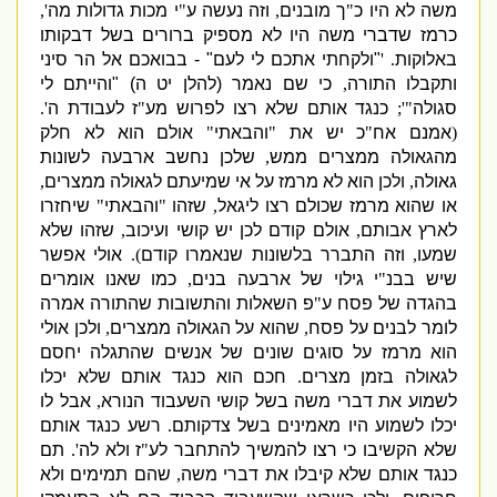
משה לא היו כ
"
ך מובנים
,
וזה נעשה ע
"
י מכות גדולות מה
',
כרמז שדברי משה היו לא מספיק ברורים בשל דבקותו
באלוקות
. '
"
ולקחתי אתכם לי לעם
" -
בבואכם אל הר סיני
ותקבלו התורה
,
כי שם נאמר
(
להלן יט ה
) "
והייתם לי
סגולה
"';
כנגד אותם שלא רצו לפרוש מע
"
ז לעבודת ה
'.
(
אמנם אח
"
כ יש את
"
והבאתי
"
אולם הוא לא חלק
מהגאולה ממצרים ממש
,
שלכן נחשב ארבעה לשונות
גאולה
,
ולכן הוא לא מרמז על אי שמיעתם לגאולה ממצרים
,
או שהוא מרמז שכולם רצו ליגאל
,
שזהו
"
והבאתי
"
שיחזרו
לארץ אבותם
,
אולם קודם לכן יש קושי ועיכוב
,
שזהו שלא
שמעו
,
וזה התברר בלשונות שנאמרו קודם
).
אולי אפשר
שיש בבנ
"
י גילוי של ארבעה בנים
,
כמו שאנו אומרים
בהגדה של פסח ע
"
פ השאלות והתשובות שהתורה אמרה
לומר לבנים על פסח
,
שהוא על הגאולה ממצרים
,
ולכן אולי
הוא מרמז על סוגים שונים של אנשים שהתגלה יחסם
לגאולה בזמן מצרים
.
חכם הוא כנגד אותם שלא יכלו
לשמוע את דברי משה בשל קושי השעבוד הנורא
,
אבל לו
יכלו לשמוע היו מאמינים בשל צדקותם
.
רשע כנגד אותם
שלא הקשיבו כי רצו להמשיך להתחבר לע
"
ז ולא לה
'.
תם
כנגד אותם שלא קיבלו את דברי משה
,
שהם תמימים ולא