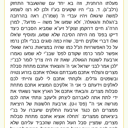
מעלתו הרוחנית
,
וזה בא יחד עם שהשעבוד התחזק
(
רלב
"
ג
).
ד
.
בנ
"
י היו שקועים בע
"
ז ולכן לא רצו לשמוע
למשה שיגאלו ויהיו עבדי ה
' (
שמו
"
ר
).
ראה בהרחבה
ב
'
הגלות והגאולה
', '
ולא שמעו אל משה – מדוע
?',
למרן
הרה
"
ג חיים דרוקמן זצוק
"
ל זיע
"
א שמביא הסברים כיצד
דייקו בפס
'
מה היתה הסיבה שלא שמעו
,
ומוסיף ש
'
אלו
ואלו דברי אלקים חיים
',
שהיו כמה סוגים בבנ”י ולכן נרמז
על כל האפשרויות הנ”ל כמו שהיה במציאות
.
נראה שאולי
אפשר לומר כרמז שקודם לפס
'
שבנ
"
י לא שמעו נאמרו
ארבעת לשונות הגאולה
,
שאת זה היה צריך לומר לבנ
"
י
:
“
לכן אמר לבני ישראל אני ה
'
והוצאתי אתכם מתחת סבלת
מצרים והצלתי אתכם מעבדתם וגאלתי אתכם בזרוע נטויה
ובשפטים גדלים
.
ולקחתי אתכם לי לעם והייתי לכם
לאלקים וידעתם כי אני ה
'
אלקיכם המוציא אתכם מתחת
סבלות מצרים
.
והבאתי אתכם אל הארץ אשר נשאתי את
ידי לתת אתה לאברהם ליצחק וליעקב ונתתי אתה לכם
מורשה אני ה
'” (
פס
'
ו
-
ט
).
ארבע
ת הלשונות של היציאת
ממצרים הם כנגד ארבעת החלקים שיעברו על בנ
"
י
ביציאתם ממצרים
: '
תחלה אוציא אתכם מתחת סבלות
מצרים
,
שמציין סבל העול הקשה שהכביד עליהם שלא