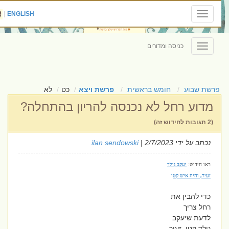
|
ENGLISH
Toggle
navigation
כניסה ומדורים
Toggle
navigation
פרשת שבוע
חומש בראשית
פרשת ויצא
כט
לא
מדוע רחל לא נכנסה להריון בהתחלה?
(2 תגובות לחידוש זה)
נכתב על ידי
| 2/7/2023
ilan sendowski
ראו חידוש:
יעקב נולד
זעיר, והיה איש קטן
כדי להבין את
רחל צריך
לדעת שיעקב
נולד קטן, זעיר,