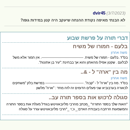
dvir45
(3/7/2023)
לא הבנתי מאיפה נקודת ההנחה שיעקב היה קטן במידות גופו?
ברי תורה על פרשת שבוע
לעם - חמורו של משיח
שה אהרון
"ד. בלעם - חמורו של משיח. ------------------------------------. אין חמור אלא משל
לעם . שקטן אפילו מהאתון והוא אך בבחינת :"עיר בן אתונות".
ה בין "ארה" ל - &..
שה אהרון
"ד. מה בין "ארה" ל - "קבה". --------------------------------- בפרשת בלק "משחקים
אורה בערבוביא שני פעלים הדומים זה לזה מחד : "ארה" מלשון
גולה לרכוש אות בספר תורה עב..
אות שלך בספר התורה* _מכתב מהרבי מליובאוויטש בגודל מעלת אות בספר התורה
משמעות הרחבה בעבודת האדם:_ 👈 _*הרבי מליובאוויטש עורר על סגולה