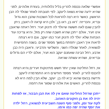
אפשרי שלאה נכנסה להריון בליל כלולותיה, בעזרת אלוהים, לפני
שהיא ידעה שהיא נשאה ליעקב. לפי תגובתה לאחר שנולד לה הבן
הראשון, כאשר היא רצה להראות לכל השכנות שהבן הוא גדול
ובריא, והכריזה: 'ראו בן, ראו בן,' ולכן היא קראה לו ראובן, ניתן
להבין שגם לאה חששה שיוולד לה תינוק זעיר. רחל ראתה שראובן
אינו זעיר, אולם ייתכן שהיא חשבה שזה רק מזל, והיא צריכה עוד
הוכחות שלא יוולד לה תינוק זעיר כמו יעקב, וגם היא רצתה
לראות איך ראובן יתפתח במשך מספר שנים. בשנה החמישית
לנשואיה, לאחר שנולדו השני, והשלישי והרביעי, וראובן היה כבן
ארבע, רחל הבינה שאמנם יעקב הוא זעיר, אולם ילדיו הם גדולים
ובריאים, ושהיא עשתה שגיאה.
אז, רחל החליטה שאין יותר חשש מתינוקות זעירים,והיא רצתה
להכנס להריון. לאחר מספר חודשים היא התמרמרה ליעקב
ודרשה בכעס שהוא יביא לה בן. יעקב, שלא הבין למה היא לא
נכנסת להריון, האשים את אלוהים שסגר את רחמה.
ייתכן שרחל החליטה שאם אין לה את הבן הבכור, אז לפחות
יהיה לה את בן הזקונים האהוב.
לקח עוד זמן, ולפני סוף השנה השביעית לנשואין, רחל ילדה
את יוסף שהיה יפה כמו אימו.