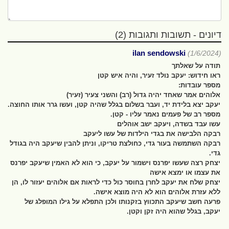
דיונים - תשובות ותגובות (2)
ilan sendowski
(1/6/2024)
תודה על שאלתך
ראו חידוש: יעקב נולד זעיר, והיה איש קטן
מספר עובדות:
אלוהים אמר שאחד יהיה גדול (רב) והשני צעיר (זעיר)
יעקב יצא בלידת יד, ועבר בשלום בגלל שהיה קטן, ועשו גרר אותו החוצה.
מספר רב של פעמים נאמר עליו - קטן.
עשו עבד בשדה, ויעקב ישב אוהלים
רבקה הלבישה את בגדי הילדות של עשו ליעקב
רבקה השתמשה בעור גדי, כחולצת טריקו, וניתן להבין שיעקב היה בגודל
גדי.
יצחק רצה שעשו יפרנס וישמור על יעקב, כי הוא לא האמין שיעקב יפרנס
את עצמו או ימצא אישה
יצחק שלח את יעקב לחרן בחוסר כול כדי לראות אם אלוהים יעזור לו, הן
ללא עזרת אלוהים הוא לא היה מוצא אישה.
פרעה חשב שיעקב התכווץ בזקנותו ולכן התפלא על גילו המופלג של
יעקב, בגלל שהוא היה זקן וקטן.