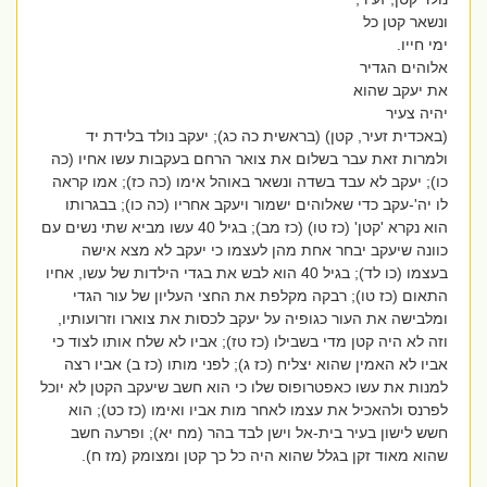
ונשאר קטן כל
ימי חייו.
אלוהים הגדיר
את יעקב שהוא
יהיה צעיר
(באכדית זעיר, קטן) (בראשית כה כג); יעקב נולד בלידת יד
ולמרות זאת עבר בשלום את צואר הרחם בעקבות עשו אחיו (כה
כו); יעקב לא עבד בשדה ונשאר באוהל אימו (כה כז)
;
אמו קראה
לו יה'-עקב כדי שאלוהים ישמור ויעקב אחריו (כה כו)
;
בבגרותו
הוא נקרא 'קטן' (כז טו) (כז מב); בגיל 40 עשו מביא שתי נשים עם
כוונה שיעקב יבחר אחת מהן לעצמו כי יעקב לא מצא אישה
בעצמו (כו לד)
;
בגיל 40 הוא לבש את בגדי הילדות של עשו, אחיו
התאום (כז טו); רבקה מקלפת את החצי העליון של עור הגדי
ומלבישה את העור כגופיה על יעקב לכסות את צוארו וזרועותיו,
וזה לא היה קטן מדי בשבילו (כז טז); אביו לא שלח אותו לצוד כי
אביו לא האמין שהוא יצליח (כז ג); לפני מותו (כז ב) אביו רצה
למנות את עשו כאפטרופוס שלו כי הוא חשב שיעקב הקטן לא יוכל
לפרנס ולהאכיל את עצמו לאחר מות אביו ואימו (כז כט); הוא
חשש לישון בעיר בית-אל וישן לבד בהר (מח יא)
;
ופרעה חשב
שהוא מאוד זקן בגלל שהוא היה כל כך קטן ומצומק (מז ח).