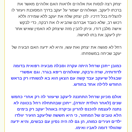
יצחק רצה לנסות את אלוהים ולראות האם אלוהים מאשר את
ברכתו ליעקב, ושאלוהים ישמור על יעקב בדרך המסוכנת ויעזור לו
להצליח בכל דרכיו. לכן יצחק שלח את יעקב ללא שמירה וללא
רכוש רב, שלא כעבד אברהם שהביא לו את רבקה, כדי לבקש
אישה מלבן דודו, וניתן להבין מזה שיצחק לא האמין שאיש אחר
יתן ליעקב את בתו לאישה.
רחל לא פגשה את יצחק ואת עשו, והיא לא ידעה האם הבעיה של
יעקב שכיחה במשפחתו.
כמובן ייתכן שרחל היתה עקרה וסבלה מבעיה רפואית
בדומה
לדודותיה, שרה ורבקה, שאלוהים ריפא בגרר. וגם אפשרי
שבגלל שיעקב עבד קשה עם הצאן הוא בא לנשותיו רק בראש
החודש ללילה אחד בחודש.
אולם מכיוון שרחל התחננה ליעקב שיעזור לה רק אחרי כחמש
שנים (לאחר הולדת יהודה), ייתכן שבהתחלה רחל בכוונה לא
נתנה לעצמה להכנס להריון וביקרה באוהל יעקב רק בימים
הלא טובים של המחזור, כי היא חששה שליעקב הזעיר יוולדו
ילדים זעירים כמוהו, הן גם לה היה נסיון עם כבשים, והיא ידעה
שהוולד דומה לאביו ואימו.