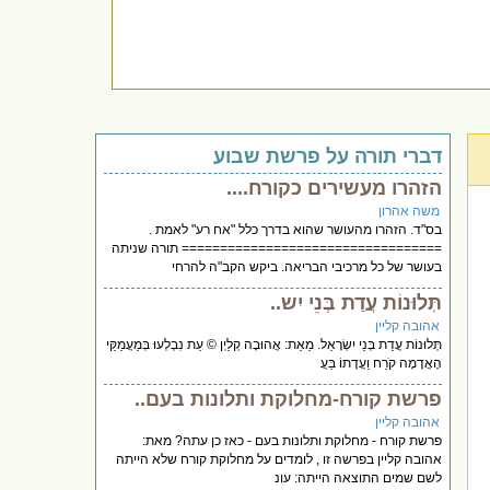
דברי תורה על פרשת שבוע
הזהרו מעשירים כקורח....
משה אהרון
בס"ד. הזהרו מהעושר שהוא בדרך כלל "אח רע" לאמת .
================================== תורה שניתה
בעושר של כל מרכיבי הבריאה. ביקש הקב"ה להרחי
תְּלוּנוֹת עֲדַת בְּנֵי יִש..
אהובה קליין
תְּלוּנוֹת עֲדַת בְּנֵי יִשְׂרָאֵל. מֵאֵת: אֲהוּבָה קְלַיְן © עֵת נִבְלְעוּ בְּמַעֲמַקֵּי
הָאֲדָמָה קֹרַח וַעֲדָתוֹ בַּעֲ
פרשת קורח-מחלוקת ותלונות בעם..
אהובה קליין
פרשת קורח - מחלוקת ותלונות בעם - כאז כן עתה? מאת:
אהובה קליין בפרשה זו , לומדים על מחלוקת קורח שלא הייתה
לשם שמים התוצאה הייתה: עונ