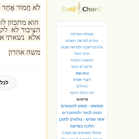
לֹא חֲמוֹר אֶחָד מ
הוא מתכוון לו
הציבור לא לק
סגולות ותפילות
אלא נשאתי אני
ציורים לפרשת השבוע
עלונים לשבת ולפרשת שבוע
משה אהרון
הדף היומי
המשנה היומית
הרמב"ם היומי
טופ-top
דברי תורה
לכל 
תהילים
לוח כיתתי חינמי
פרסום:
מופאש - מופע להטוטים
הצגה לנוער ולמתגברים
אתר שורש - גולשים לתוכן
הלכה בפרשה
מחולל משחקים ClapLab