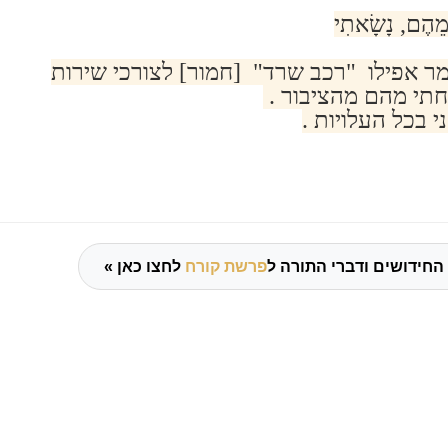
ֵהֶם, נָשָׂאתִי
מר אפילו "רכב שרד" [חמור] לצורכי שירות
חתי מהם מהציבור .
 בכל העלויות .
החידושים ודברי התורה ל
פרשת קורח
לחצו כאן »