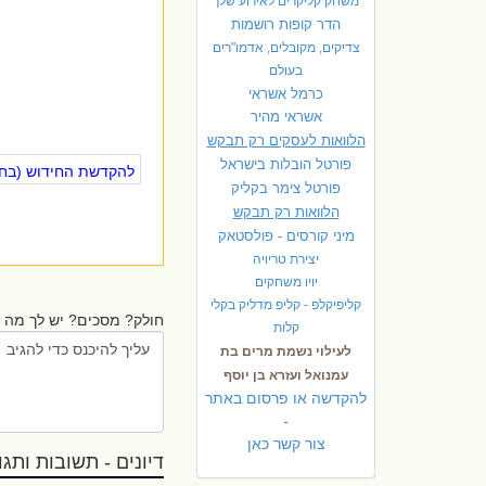
משחק קליקרים לאירוע שלך
הדר קופות רושמות
צדיקים, מקובלים, אדמו"רים
בעולם
כרמל אשראי
אשראי מהיר
הלוואות לעסקים רק תבקש
פורטל הובלות בישראל
להקדשת החידוש (בחינ
פ
ורטל צימר בקליק
הלוואות רק תבקש
מיני קורסים - פולסטאק
יצירת טריויה
יויו משחקים
קליפיקלפ - קליפ מדליק בקלי
חולק? מסכים? יש לך מה ל
קלות
לעילוי נשמת מרים בת
עמנואל ועזרא בן יוסף
להקדשה או פרסום באתר
-
צור קשר כאן
דיונים - תשובות ותגובו