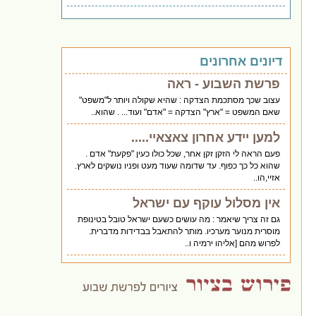
דיונים אחרונים
פרשת השבוע - ראה
עצוב שכך מסתכמת הצדקה : שהיא שקולה ויותר ל"משפט"
שאם המשפט = "ארץ" הצדקה = "אדם" ועוד... . שהוא..
למען יידע אחרון צאצאיי.....
פעם הראה לי הזקן זקן אחר, שכל כולו כעין "פקעת" אדם .
שהוא כל כך כפוף. עד שדומה שעוד מעט ופניו נושקים לארץ.
אזיי,הו..
אין מסלול עוקף עם ישראל
גם זה צריך שיאמר : מה עושים כשעם ישראל טובל בטינופת
מוסרית מנוער מערכיו. מותר להתאבל בבדידות מדברית.
לפרוש מהם [אליהו ירמיה ו..