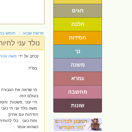
חגים
הלכה
פרשת שבוע
חומש במ
חסידות
נולד עני לחיות
נך
נכתב על ידי
משה אהרו
משנה
בס"ד.
גמרא
מי שראה את הגבורה פנ
מחשבה
בעולם הזה
חיי עוני ,פשטות והסת
שונות
משה נולד עני חי כעני
הזדהות עם אחיו]
ומת כעני . בלי להותיר
כשהוא אומר :