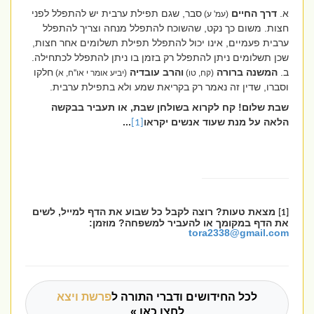
א.
דרך החיים
סבר, שגם תפילת ערבית יש להתפלל לפני
(עמ' ע)
חצות. משום כך נקט, שהשוכח להתפלל מנחה וצריך להתפלל
ערבית פעמיים, אינו יכול להתפלל תפילת תשלומים אחר חצות,
שכן תשלומים ניתן להתפלל רק בזמן בו ניתן להתפלל לכתחילה.
ב.
המשנה ברורה
והרב עובדיה
חלקו
(קח, טו)
(יביע אומר י או''ח, א)
וסברו, שדין זה נאמר רק בקריאת שמע ולא בתפילת ערבית.
שבת שלום! קח לקרוא בשולחן שבת, או תעביר בבקשה
הלאה על מנת שעוד אנשים יקראו
...
[1]
מצאת טעות? רוצה לקבל כל שבוע את הדף למייל, לשים
[1]
את הדף במקומך או להעביר למשפחה? מוזמן:
tora2338@gmail.com
לכל החידושים ודברי התורה ל
פרשת ויצא
לחצו כאן »