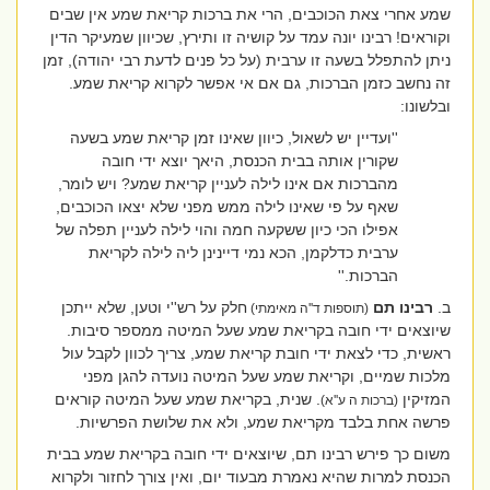
שמע אחרי צאת הכוכבים, הרי את ברכות קריאת שמע אין שבים
וקוראים! רבינו יונה עמד על קושיה זו ותירץ, שכיוון שמעיקר הדין
ניתן להתפלל בשעה זו ערבית (על כל פנים לדעת רבי יהודה), זמן
זה נחשב כזמן הברכות, גם אם אי אפשר לקרוא קריאת שמע.
ובלשונו:
''ועדיין יש לשאול, כיוון שאינו זמן קריאת שמע בשעה
שקורין אותה בבית הכנסת, היאך יוצא ידי חובה
מהברכות אם אינו לילה לעניין קריאת שמע? ויש לומר,
שאף על פי שאינו לילה ממש מפני שלא יצאו הכוכבים,
אפילו הכי כיון ששקעה חמה והוי לילה לעניין תפלה של
ערבית כדלקמן, הכא נמי דיינינן ליה לילה לקריאת
הברכות.''
ב.
רבינו תם
חלק על רש''י וטען, שלא ייתכן
(תוספות ד''ה מאימתי)
שיוצאים ידי חובה בקריאת שמע שעל המיטה ממספר סיבות.
ראשית, כדי לצאת ידי חובת קריאת שמע, צריך לכוון לקבל עול
מלכות שמיים, וקריאת שמע שעל המיטה נועדה להגן מפני
המזיקין
. שנית, בקריאת שמע שעל המיטה קוראים
(ברכות ה ע''א)
פרשה אחת בלבד מקריאת שמע, ולא את שלושת הפרשיות.
משום כך פירש רבינו תם, שיוצאים ידי חובה בקריאת שמע בבית
הכנסת למרות שהיא נאמרת מבעוד יום, ואין צורך לחזור ולקרוא