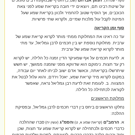
.
המגן אברהם
הוסיף שבמקומו רבים סומכים
פקודי שנה ג')
(שם, ב)
על שיטת רבינו תם, ויוצאים ידי חובה בקריאת שמע לפני צאת
הכוכבים, אך הוסיף שטוב להחמיר ולכוון בקריאת שמע שעל
המיטה לקבל עול מלכות שמיים, ולקרוא שתי פרשיות.
סוף זמן הקריאה
עד כה ראינו את המחלוקת ממתי מותר לקרוא קריאת שמע של
ערבית. מחלוקת נוספת יש בין חכמים לרבן גמליאל, עד מתי
מותר לקרוא קריאת שמע של ערבית:
א. לדעת חכמים על אף שמעיקר הדין זמנה כל הלילה, יש לקרוא
רק עד חצות. נימוקם הוא שדווקא מפני שזמנה ממושך, יש חשש
שיתרשלו בקריאתה, וכאשר אדם ישוב לביתו לאחר יום עבודה,
במקום לקרוא מיד קריאת שמע, יאכל וירדם, והוא עלול לבטל את
המצווה. ב. לעומת זאת לדעת רבן גמליאל נראה, שאפשר
לקוראה לכתחילה כל הלילה.
מחלוקת הראשונים
נחלקו הראשונים ביחס בין דברי חכמים לרבן גמליאל, ובפסיקת
ההלכה:
א.
הרמב''ם
והסמ''ג
סברו שההלכה
(קריאת שמע א, ט)
(עשין יח)
כדברי חכמים ולכתחילה יש לקרוא קריאת שמע עד חצות, שכן
יחיד ורבים הלכה כדברי הרבים. לטענתם, למרות שלדעת חכמים