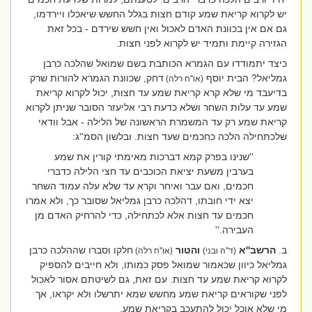
יש לקרוא קריאת שמע קודם חצות בגלל החשש שיאכלו ויירדמו,
גם אם אין בכוונת האדם לאכול ואין חשש שירדם - בכל זאת
הגזירה קיימת ותמיד יש לקרוא לפני חצות.
כיצד יתמודדו עם הגמרא הכותבת בשם שמואל שהלכה כרבן
גמליאל? הבית יוסף
דחק, שכוונת הגמרא להורות שרק
(או''ח רלה)
בדיעבד מי שלא קרא קריאת שמע עד חצות, יכול לקרוא קריאת
שמע עד עלות השחר ושלא כדעת רבי אליעזר הסובר שניתן לקרוא
קריאת שמע רק עד המשמרת הראשונה של הלילה - אבל וודאי
שלכתחילה הלכה כחכמים שעד חצות. ובלשון הסמ''ג:
''שנינו בפרק קמא דברכות מאימתי קורין את שמע
בערבין משעת יציאת הכוכבים עד חצי הלילה כדברי
חכמים, ואם עבר ואיחר וקרא עד שלא עלה עמוד השחר
יצא ידי חובתו, דהלכה כרבן גמליאל שסובר כך, ולא אמרו
חכמים עד חצות אלא לכתחילה, כדי להרחיק האדם מן
העבירה.''
ב.
הרשב''א
והטור
חלקו וסברו שההלכה כרבן
(ד''ה ובני)
(או''ח רלה)
גמליאל כיוון שכאמור שמואל פסק כמותו, ולא חייבים להספיק
לקרוא קריאת שמע עד חצות. עם זאת, גם לשיטתם אסור לאכול
לפני שקוראים קריאת שמע מחשש שמא יתרשלו ולא יקראו, אך
מי שלא אוכל יכול להתעכב בקריאת שמע.