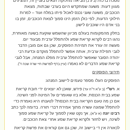
מסכת ברכות
מביאה מחלוקת תנאים בעניין זה, המציגים
(ב ע''ב)
מגוון דעות: משעה שמתקדש היום בערבי שבתות, מצאת
הכוכבים, משעה שעני נכנס לאכול פיתו במלח ועוד – למרות
חילוקי הדעות, לפי כולן הזמן הינו סמוך לצאת הכוכבים, זמן בו
בני אדם היו שוכבים לישון.
בחלק מהמקומות בעולם מכיוון שהשמש שוקעת בשעה מאוחרת,
נהגו רבים לקרוא קריאת שמע ולהתפלל ערבית מבעוד יום.
מעשה זה עורר את תמיהת הפוסקים, שכן גם אם מובן הדבר
לגבי תפילת ערבית, אותה אפשר להתפלל מוקדם וכדעת רבי
יהודה הסובר שאפשר להתפלל ערבית מפלג המנחה, אבל לגבי
קריאת שמע הדברים לא נאמרו
.
(עיין בדף לפרשת חיי שרה שנה ד')
תירוצי הפוסקים
הפוסקים העלו מספר טעמים ליישוב המנהג:
א.
רש''י
פירש, שאכן לא יוצאים ידי חובת קריאת
(ב ע''א ד''ה עד)
שמע בבית הכנסת, אלא בזו שאומרים על המיטה לפני השינה.
אם כן מה טעם הקריאה בבית הכנסת? לטענתו היא נאמרת כדי
להתפלל שמונה עשרה מתוך אמירת דברי תורה. בדומה לכך כתב
רבינו יונה
, אך נקט שאין לסמוך על קריאת שמע סמוך
(א ע''א)
לשינה, ויש לחזור ולקרוא קריאת שמע אחרי צאת הכוכבים.
לכאורה אין די ביישוב זה, שכן גם אם קוראים את פרשת קריאת