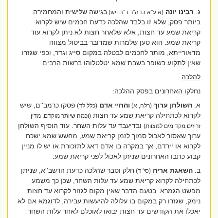
ג.
רבינו יונה
בגישה שלישית והמחמירה
(א ע''א בדה''ר ד''ה ויש)
ביותר פסק, שלא זו בלבד שהלכה כדעת חכמים שיש לקרוא
קריאת שמע עד חצות, אלא שלאחר חצות לא ניתן לקרוא עוד
קריאת שמע. הוא טען שלמרות שמדובר בביטול מצווה
מדאורייתא, מותר לחכמים לבטלה במקום סייג וגדר, וכפי שגזרו
שאין לתקוע בשופר בשבת שמא יטלטלוהו ברשות הרבים.
להלכה
נחלקו האחרונים בפסק ההלכה:
א.
השולחן ערוך
והחיי אדם
פסקו כרמב''ם, שיש
(רלה, א)
(כלל לד)
לקרוא לכתחילה קריאת שמע עד חצות
(וכמה שיותר מוקדם, מדין
ובדיעבד עד עלות השחר. עוד הוסיף השולחן
זריזים מקדימים למצוות)
ערוך שאסור לאכול סמוך לזמן קריאת שמע, מחשש שמא ישכח
לקרוא או יירדם, אך במקרה בו אדם דאג לתזכורת או יש לו מניין
קבוע כתבו האחרונים שניתן לאכול לפני קריאת שמע.
ב.
השאגת אריה
חלק וסבר שהלכה כדעת הרשב''א, שניתן
(סי' ד)
לכתחילה לקרוא קריאת שמע עד עלות השחר, שכן כך משמע
מפשט הגמרא. בטעם הדבר שאין מקום לגזור לקרוא עד חצות
נימק, שגזרו רק במקום בו עלולה להיעשות עבירה, לדוגמא אם לא
יאכלו את הקודשים עד חצות יבואו לאוכלם לאחר עלות השחר