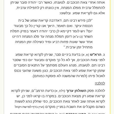
אותה אחרי צאת הכוכבים. לטענתו, כאשר רבי יהודה סובר שניתן
להתפלל ערבית מפלג המנחה, אין כוונתו רק לתפילת ערבית,
אלא גם לקריאת שמע. ובלשונו:
''לכן פירש רבינו תם, דאדרבה קריאת שמע של בית
הכנסת עיקר. ואם תאמר, היאך אנו קורין כל כך מבעוד
יום? ויש לומר דקיימא לן כרבי יהודה דאמר בפרק תפלת
השחר
דזמן תפלת מנחה עד פלג המנחה דהיינו
(כו ע''א)
אחד עשר שעות פחות רביע ומיד כשיכלה זמן המנחה
מתחיל זמן ערבית.''
ג.
הרא''ש
בדעת ביניים סבר, שניתן לקרוא קריאת שמע
(א, א)
לפני צאת הכוכבים, אך לא כל כך מוקדם ומבעוד יום כפי שסבר
רבינו תם. לטענתו, מנהג העולם מסתמך על התנאים הסוברים
שזמן קריאת שמע לפני צאת הכוכבים, כגון משעה שהעני נכנס
לאכול פיתו (למרות שהמשנה לא פוסקת כמותם).
להלכה
להלכה פסק
השולחן ערוך
כדעת הרמב''ם, שניתן לקרוא
(רלה, א)
קריאת שמע רק מצאת הכוכבים. במקרה בו קראו לפני כן, יש
לקרוא אותה שוב לאחר צאת הכוכבים, כפי שחלק נוהג לעשות
כשהם מקבלים את השבת במניין מוקדם
(ועיין בדף לפרשת ויקהל