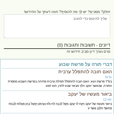
חולק? מסכים? יש לך מה להוסיף? חווה דעתך על החידוש!
דיונים - תשובות ותגובות (0)
טרם נערך דיון סביב חידוש זה
ברי תורה על פרשת שבוע
אם חובה להתפלל ערבית
ל גל
''ד פרשת ויצא: האם חובה להתפלל תפילת ערבית פתיחה בפרשת השבוע מספרת
ורה, שכאשר יעקב הלך מבאר שבע לחרן, הוא 'פגע
יאור מעשיו של יעקב
י 12
אור מעשיו של יעקב וַיִּקַּח לוֹ יַעֲקֹב מַקַּל לִבְנֶה לַח וְלוּז וְעַרְמוֹן וַיְפַצֵּל בָּהֵן פְּצָלוֹת לְבָנוֹת
חְשׂף הַלָּבָן אֲשֶׁר ע