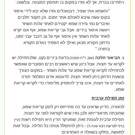
ויתחייבו בכרת, אך לא גזרו במקום בו תוחמץ המצווה. ובלשונו:
''והשתא אתי שפיר, דבנאכלים גזרו שלא יבא לידי איסור
בקום עשה שיבא לאכלם אחר זמנם. וכן הקטר חלבים
ואיברים נמי גזירה שמא יקטירם לאחר עלות השחר
ויעשה איסור בידים. אבל גבי קריאת שמע, אף אם יקרא
לאחר עלות השחר אין איסור אף על גב דכבר עבר זמנו,
כדתנן הקורא מכאן ואילך לא הפסיד כאדם הקורא
בתורה.''
ג.
הביאור הלכה
בדעת ביניים נקט, שלכתחילה יש
(שם, ד''ה וזמנה)
לקרוא עד חצות, אבל כיוון שיש ראשונים רבים הסוברים שאפשר
לכתחילה לקרוא קריאת שמע עד עלות השחר - במקום הצורך
ובשעת הדחק ניתן לאחר חצות. לדוגמא אדם המלמד תורה
לאחרים עד חצות, אינו צריך להפסיק מלימודו כדי לקרוא קריאת
שמע.
זמן תפילת ערבית
לכאורה, הדיון שראינו עד כה מתייחס רק לזמן קריאת שמע,
שחובתה מדאורייתא ולכן גזרו שיש לקוראה לפני עד חצות.
תפילת ערבית לעומת זאת, שמעיקר הדין היא תפילת רשות
(עיין
- ניתן להתפלל אותה כל הלילה. ובכל זאת
בדף לפרשת ויצא שנה ג')
למעשה, נחלקו בשאלה זו האחרונים: