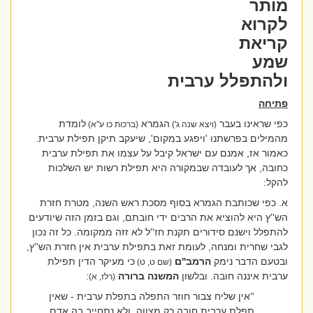
מותר
לקרוא
קריאת
שמע
ולהתפלל ערבית
פתיחה
כפי שראינו בעבר
הגמרא
לומדת
(ויצא שנה ג')
(ברכות כו ע''א)
מהמילים בפרשתנו 'ויפגע במקום', שיעקב תיקן תפילת ערבית
.
כאמור אז, אמנם עם ישראל קיבל על עצמו את תפילת ערבית
כחובה, אך לעובדה שבמקורה היא תפילת רשות יש השלכות
להקל:
א. כפי שכותבת הגמרא בסוף מסכת ראש השנה, מטרת חזרת
הש''ץ היא להוציא את הרבים ידי חובתם, וגם בזמן הזה שיודעים
להתפלל וישנם סידורים תקנת חז''ל לא זזה ממקומה. כל זה נכון
לגבי שחרית ומנחה, לעומת זאת בתפילת ערבית אין חזרת הש''ץ,
ובטעם הדבר נימק
הרמב''ם
כי מעיקר הדין תפילת
(שם ט, ט)
ערבית איננה חובה. ובלשון
המשנה
ברורה
:
(רלז, א)
''אין שליח צבור חוזר התפלה בתפלת ערבית - שאין
תפלת ערבית חובה רק מצווה, ולא נתחייב בה אדם