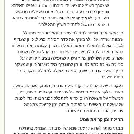
שיצטרך הש"ץ להוציאו ידי חובתו
. ואפילו האידנא
(רמב"ם)
דקבעוה חובה, מכל מקום לא אלים מנהגא
(= בזמן הזה)
לשויוה
חובה כדי לאטרוחי צבורא
(= לא חזק המנהג לעשותו)
להחזיר הש"ץ התפילה.''
(= להטריח הציבור)
ב.
כאשר אדם מאחר לתפילת שחרית והציבור כבר מתפלל
שמונה עשרה, עליו להמשיך את סדר תפילתו כרגיל, כיוון שעדיף
לסמוך גאולה לתפילה מאשר תפילה במניין. לעומת זאת, במקרה
בו אדם איחר לתפילת ערבית והציבור כבר החל תפילת שמונה
עשרה, פסק
השולחן ערוך
שתפילה בציבור עדיפה על
(רלו, ג)
סמיכת גאולה לתפילה, וניתן להצטרף מיד לציבור כיוון שמעיקר
הדין תפילת ערבית רשות, וסמיכת גאולה לתפילה במקרה זה
פחות חשובה.
בעקבות יעקב אבינו שתיקן תפילת ערבית, נעסוק השבוע בשאלה
האם יש לקרוא קריאת שמע של ערבית דווקא לפני חצות, דיון
המשליך על השאלה האם עדיף להתפלל לפני חצות. כדי לענות
על שאלה זו, ראשית יש לפתוח אודות זמן קריאת שמע של
ערבית, הנתון במחלוקת ראשונים.
תחילת זמן קריאת שמע
ממתי מותר לקרוא קריאת שמע של ערבית? הגמרא בתחילת