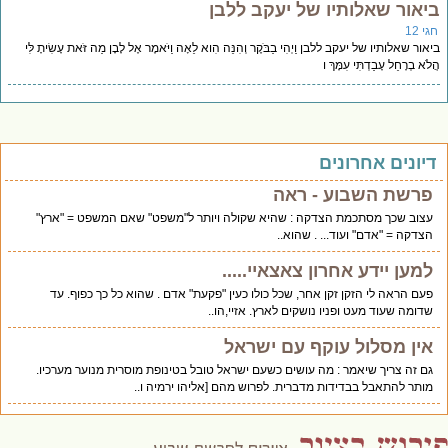
יאור שאלותיו של יעקב ללבן
י 12
אור שאלותיו של יעקב ללבן וַיְהִי בַבֹּקֶר וְהִנֵּה הִוא לֵאָה וַיֹּאמֶר אֶל לָבָן מַה זֹּאת עָשִׂיתָ לִּי
ֹא בְרָחֵל עָבַדְתִּי עִמָּךְ ו
יונים אחרונים
פרשת השבוע - ראה
עצוב שכך מסתכמת הצדקה : שהיא שקולה ויותר ל"משפט" שאם המשפט = "ארץ"
הצדקה = "אדם" ועוד... . שהוא..
למען יידע אחרון צאצאיי.....
פעם הראה לי הזקן זקן אחר, שכל כולו כעין "פקעת" אדם . שהוא כל כך כפוף. עד
שדומה שעוד מעט ופניו נושקים לארץ. אזיי,הו..
אין מסלול עוקף עם ישראל
גם זה צריך שיאמר : מה עושים כשעם ישראל טובל בטינופת מוסרית מנוער מערכיו.
מותר להתאבל בבדידות מדברית. לפרוש מהם [אליהו ירמיה ו..