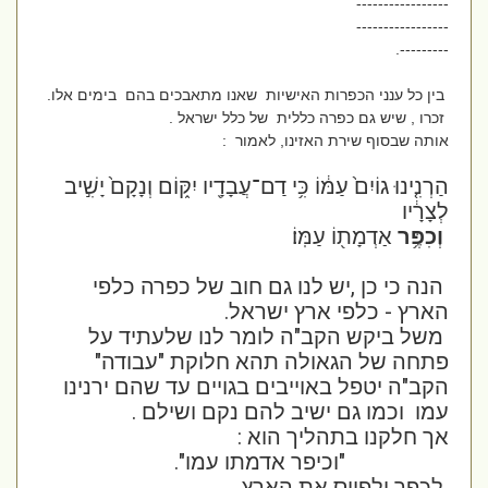
-----------------
-----------------
---------.
בין כל ענני הכפרות האישיות שאנו מתאבכים בהם בימים אלו.
זכרו , שיש גם כפרה כללית של כלל ישראל .
אותה שבסוף שירת האזינו, לאמור :
הַרְנִ֤ינוּ גוֹיִם֙ עַמּ֔וֹ כִּ֥י דַם־עֲבָדָ֖יו יִקּ֑וֹם וְנָקָם֙ יָשִׁ֣יב
לְצָרָ֔יו
וְכִפֶּ֥ר
אַדְמָת֖וֹ עַמּֽוֹ׃
הנה כי כן ,יש לנו גם חוב של כפרה כלפי
הארץ - כלפי ארץ ישראל.
משל ביקש הקב"ה לומר לנו שלעתיד על
פתחה של הגאולה תהא חלוקת "עבודה"
הקב"ה יטפל באוייבים בגויים עד שהם ירנינו
עמו וכמו גם ישיב להם נקם ושילם .
אך חלקנו בתהליך הוא :
"וכיפר אדמתו עמו".
לכפר ולפייס את הארץ ......