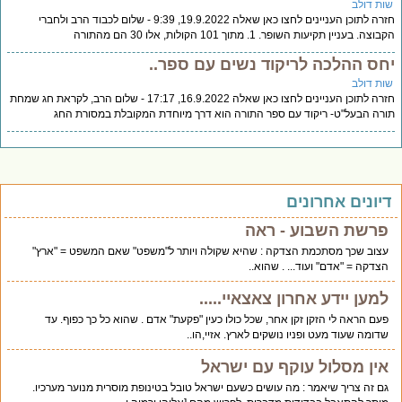
ות דולב
חזרה לתוכן העניינים לחצו כאן שאלה 19.9.2022, 9:39 - שלום לכבוד הרב ולחברי
וצה. בעניין תקיעות השופר. 1. מתוך 101 הקולות, אלו 30 הם מהתורה
חס ההלכה לריקוד נשים עם ספר..
ות דולב
חזרה לתוכן העניינים לחצו כאן שאלה 16.9.2022, 17:17 - שלום הרב, לקראת חג שמחת
רה הבעל"ט- ריקוד עם ספר התורה הוא דרך מיוחדת המקובלת במסורת החג
יונים אחרונים
פרשת השבוע - ראה
עצוב שכך מסתכמת הצדקה : שהיא שקולה ויותר ל"משפט" שאם המשפט = "ארץ"
הצדקה = "אדם" ועוד... . שהוא..
למען יידע אחרון צאצאיי.....
פעם הראה לי הזקן זקן אחר, שכל כולו כעין "פקעת" אדם . שהוא כל כך כפוף. עד
שדומה שעוד מעט ופניו נושקים לארץ. אזיי,הו..
אין מסלול עוקף עם ישראל
גם זה צריך שיאמר : מה עושים כשעם ישראל טובל בטינופת מוסרית מנוער מערכיו.