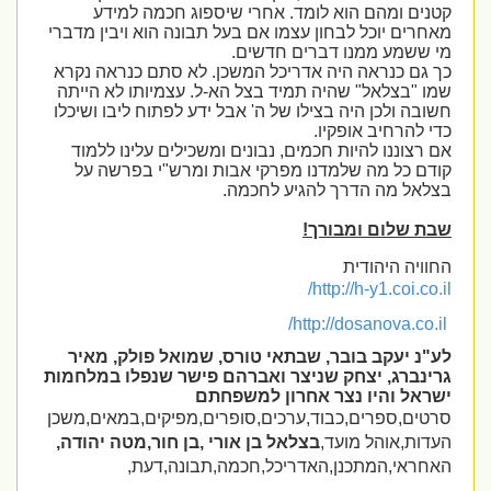
קטנים ומהם הוא לומד. אחרי שיספוג חכמה למידע
מאחרים יוכל לבחון עצמו אם בעל תבונה הוא ויבין מדברי
מי ששמע ממנו דברים חדשים.
כך גם כנראה היה אדריכל המשכן. לא סתם כנראה נקרא
שמו "בצלאל" שהיה תמיד בצל הא-ל. עצמיותו לא הייתה
חשובה ולכן היה בצילו של ה' אבל ידע לפתוח ליבו ושיכלו
כדי להרחיב אופקיו.
אם רצוננו להיות חכמים, נבונים ומשכילים עלינו ללמוד
קודם כל מה שלמדנו מפרקי אבות ומרש"י בפרשה על
בצלאל מה הדרך להגיע לחכמה.
שבת שלום ומבורך!
החוויה היהודית
/
http://h-y1.coi.co.il
/
http://dosanova.co.il
לע"נ יעקב בובר, שבתאי טורס, שמואל פולק, מאיר
גרינברג, יצחק שניצר ואברהם פישר שנפלו במלחמות
ישראל והיו נצר אחרון למשפחתם
סרטים,ספרים,כבוד,ערכים,סופרים,מפיקים,במאים
,
משכן
העדות,אוהל מועד,
בצלאל בן אורי ,בן חור,מטה יהודה,
האחראי,המתכנן,האדריכל,חכמה,תבונה,דעת,