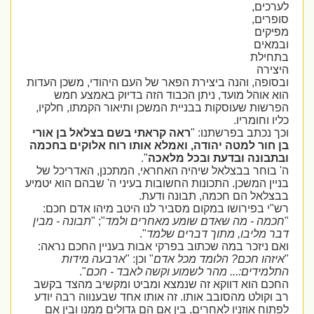
לערכים,
סופרים,
מפיקים
ובמאים
בתחילת
היצירה
ובסופה, והנה ביצירת הפאר של העם היהודי, משכן העדות
הוא אוהל מועד, ניתן הכבוד הזה בדיוק באמצע חמש
הפרשות שעוסקות בבניית המשכן ותיאור הקמתו, חלקיו,
כליו וחומריו.
וכך נכתב בפרשתנו: "
ראה קראתי בשם בצלאל בן אורי
בן חור למטה יהודה, ואמלא אותו רוח אלוקים בחכמה
ובתבונה ובדעת ובכל מלאכה
".
ה' בוחר בבצלאל שיהיה האחראי, המתכנן, האדריכל של
בניין המשכן. התכונות החשובות בעיני ה' שבהם הוא יטמיע
בבצלאל הם חכמה, תבונה ודעת.
רש"י בפירושו במקום מסביר לנו היטב מיהו אדם חכם:
"
חכמה - מה שאדם שומע מאחרים ולמד
"; "
תבונה - מבין
דבר מליבו, מתוך דברים שלמד
".
ואם ניזכר במה שכתוב בפרקי אבות בעניין החכם נראה:
"
איזהו חכם? הלומד מכל אדם
" וכן: "
ארבעה מידות
התלמידים:... מהר לשמוע וקשה לאבד - חכם
".
החכם הוא דווקא זה שנמצא ומביט ומקשיב מהצד בקשב
רב וקולט מהסובב אותו. זה אותו אחד שבענווה רבה יודע
לפתוח אוזניו לאחרים, בין אם הם גדולים ממנו ובין אם