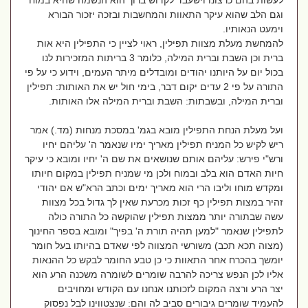
לעשות בהם כרצונו וישעבד לקדוש ברוך הוא הנשמה שהיא במוח
וגם הלב שהוא עיקר התאוות והמחשבות ובזכה יזכור הבורא
וימעט הנאותיו.
להמחשת מעלת מצוות תפילין, ראוי לציין כי התפילין היא אות
ברית וכן השבת וברית המילה, כלומר 3 בריתות המזכירות לנו
בכול יום על היותנו יהודים ומובדלים מיתר העמים, וידוע כי על פי
התורה על פי 2 עדים יקום דבר, בימי חול יש את האותות: תפילין
וברית המילה, ובשבתות: השבת וברית המילה אלו האותות.
ועל מעלת הנחת התפילין מובא בגמ' במסכת מנחות (מד.) אמר
ריש לקיש כל המניח תפילין מאריך ימיו שנאמר ה' עליהם יחיו
ורש"י פירש: עליהם אותם שנושאים את שם ה' יחיו ומובא כי עיקר
חיות האדם הוא בלב ובמוח ולכן מי שמניח תפילין במקום חיותו
ומקדש מוחו וליבו הרי הוא מאריך ימים וכתב הרא"ש אם יהודי
זהיר במצות תפילין כף זכות מכרעת שאין לך גדול בכל מצוות
עשה שבתורה יותר ממצות תפילין שהוקשה כל התורה כולה
לתפילין שנאמר "למען תהיה תורת ה' בפיך" ומובא בספר החינוך
(מצוה תכא תכב) משורשי המצווה לפי שאדם בהיותו בעל חומר
יומשך בהכרח אחר התאוות כי כן טבע החומר לבקש כל ההנאות
אליו לכן הנפש צריכה להרבה שומרים לשומרה משכנה הרע הוא
יצר הרע ורצה המקום לזכותנו אנחנו עם הקודש ומחויבים
להעמיד שומרים גיבורים סביב לה והם: שנצטווינו לבל נפסוק