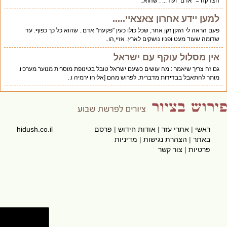
הצדקה = "אדם" ועוד... . שהוא..
למען יידע אחרון צאצאיי.....
פעם הראה לי הזקן זקן אחר, שכל כולו כעין "פקעת" אדם . שהוא כל כך כפוף. עד
שדומה שעוד מעט ופניו נושקים לארץ. אזיי,הו..
אין מסלול עוקף עם ישראל
גם זה צריך שיאמר : מה עושים כשעם ישראל טובל בטינופת מוסרית מנוער מערכיו.
מותר להתאבל בבדידות מדברית. לפרוש מהם [אליהו ירמיה ו..
ראשי
|
אתרי עזר
|
אודות חידוש
|
פרסם
hidush.co.il
באתר
|
הצהרת נגישות
|
מדיניות
פרטיות
|
צור קשר