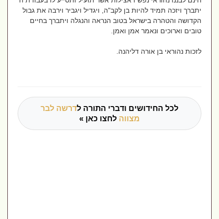
חינם לבננו נהוראי נפש דאצילות אשר תועיל ותסייע לו בעבודת ה'
יתברך ויזכה תמיד להיות בן לקב"ה, ויגדיל ויגביר וירבה את גבול
הקדושה והטהרה בישראל בטוב הנראה והנגלה ויתברך בחיים
טובים וארוכים ונאמר אמן ואמן.
לזכות נהוראי בן אורה דליהנה.
לכל החידושים ודברי התורה ל
דרשה לבר
מצווה
לחצו כאן »