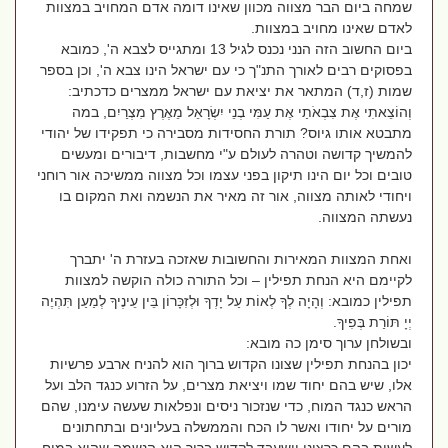
שמחה ביום הבר מצווה מכוון שאינו דומה אדם המחויב במצוות
לאדם שאינו מחויב במצוות.
ביום החשוב הזה הנני נכנס לגיל 13 ומתגייס לצבא ה', כמובא
בפסוקים רבים לאורך התנ"ך כי עם ישראל הינו צבא ה', וכן בספר
שמות (ז,ד) המתאר את יציאת עם ישראל ממצרים כדכתיב:
וְהוֹצֵאתִי אֶת צִבְאֹתַי אֶת עַמִּי בְנֵי יִשְׂרָאֵל מֵאֶרֶץ מִצְרַיִם, במה
מתבטא אותו גיוס? תורת החסידות מסבירה כי תפקידו של יהודי
להמשיך קדושה וטהרה לעולם ע"י מחשבות, דיבורים ומעשים
טובים וכל יום הינו תיקון בפני עצמו וכל מצווה ממשיכה אור רוחני
ויחודי לאותה מצווה, אור זה מאיר את הנשמה ואת המקום בו
נעשתה המצווה.
ואחת המצוות המאירות והחשובות שאזכה בעזרת ה' יתברך
לקיימם היא הנחת תפילין – וכל התורה כולה הוקשה למצוות
תפילין כמובא: וְהָיָה לְךָ לְאוֹת עַל יָדְךָ וּלְזִכָּרוֹן בֵּין עֵינֶיךָ לְמַעַן תִּהְיֶה
יְיָ תּוֹרַת בְּפִיךָ.
ובשולחן ערוך סימן כה מובא:
יכון בהנחת תפילין שצונו הקדוש ברוך הוא להניח ארבע פרשיות
אלו, שיש בהם יחוד שמו ויציאת מצרים, על הזרוע כנגד הלב ועל
הראש כנגד המוח, כדי שנזכור ניסים ונפלאות שעשה עימנו, שהם
מורים על יחודו ואשר לו הכח והממשלה בעליונים ובתחתונים