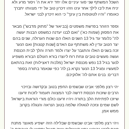
השכל המשתף שני סוגי עיניים אלו יחד ירא את ה' ויסור מרע ולא
יניח את ליבו לילך אחר עינו וזהו זיכרון טוב על ידי מצוותו יתברך
כאומרו "והיו לטוטפות בין עינך" כי הוא זיכרון לבני ישראל.
וספר הזוהר בפרשת משפטים (בביאור של "מתוק מדבש") מבאר
את הפסוק (שמות כא') "ואם לבנו יעדנה כמשפט הבנות יעשה
לה" כלומר עד גיל 13 השנים האלו הם שנות הערולה, שנים בהם
יצר הטוב עדין לא משתתף עם האדם [שנות קטנות] ואם הנער
זכה בשנים האלו והתגבר על יצרו ולמד תורה והלך לבית הכנסת
ועשה מעשים טובים ונחת רוח ליוצרו בורא העולם הבורא משפיע
לנער בגיל 13 נפש מכנסת ישראל (מלכות דאצילות) זאת בהתאם
למעשיו ומגיל 13 הנער נקרא בן לה' כפי שנאמר בתורה בספר
דברים: בנים אתם לה' אלוקיכם.
יהי רצון מלפני אבינו שבשמים החפץ בטוב ובקדושה ובזיכוי
הרבים שזכות הכנסת דרשה לבר המצווה תעמוד לזכות זרענו
שיזכו לפתיחת הלב בתורה ויהיו זרענו כולם מורי הוראות בישראל
לשם שמים ונזכה לגאולה שלמה בטוב הנראה והנגלה בקרוב
ממש אמן.
ויהי רצון מלפני אבינו שבשמים שבלילה הזה ישפיע מאוצר מתנת