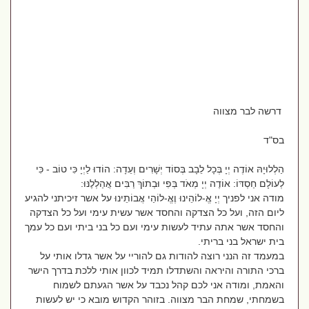
דרשה לבר מצווה
בס"ד
הַלְלוּיָהּ אוֹדֶה יְיָ בְּכָל לֵבָב בְּסוֹד יְשָׁרִים וְעֵדָה: הוֹדוּ לַיְיָ כִּי טוֹב - כִּי
לְעוֹלָם חַסְדּוֹ: אוֹדֶה יְיָ מְאֹד בְּפִי וּבְתוֹךְ רַבִּים אֲהַלְלֶנּוּ:
מודה אני לפניך יְיָ אֱ-לוֹהֵינוּ וֶאֱ-לוֹהַי אֲבוֹתֵינוּ על אשר זיכיתני להגיע
ליום הזה, ועל כל הצדקה והחסד אשר עשית עימי ועל כל הצדקה
והחסד אשר אתה עתיד לעשות עימי ועם כל בני ביתי ועם כל עמך
בית ישראל בני בריתי.
במעמד זה הנני רוצה להודות גם להוריי על אשר גדלו אותי על
ברכי התורה והיראה והשתדלו תמיד לכוון אותי ללכת בדרך הישר
והאמת, ומודה אני לכם קהל נכבד על אשר הגעתם לשמוח
בשמחתי, שמחת הבר מצווה. בזוהר הקדוש מובא כי יש לעשות