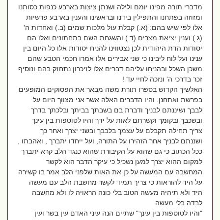
מדברי תורה מפינו יומם ולילה ושנתן ציצות בארבע כנפות כסותנו
ומזוזה בפתחנו והתפילין בידנו ובראשינו והענין בארבע פרשיות
אלו לפי שיש בהם: (א.) קבלת עול מלכות שמים (ב.) ואחדות ה'
(ג.) וענין יציאת מצרים (ד.) והשגחת השם בתחתונים ואלו הם
יסודות הדת היהודית לכן נצטווינו להניח יסודות אלו כל היום בין
ענינו ועל לוח ליבינו כי שני אבירים אלו אמרו חכמי הטבע שהם
משכן השכל ובהניחו עליהם דברים אלו לזיכרון נתחזק בהם ונוסיף
זכר בדרכי ה' ונזכה לחיי עד !
האלשיך הקדוש בספרו תורת משה מבאר את הפסוקים המופעים
בפרשת ואתחנן: והיו הדברים האלה אשר אני מצווך היום על
לבבך ושיננתם לבניך ודברת בם בשבתך בביתך ובלכתך בדרך
ובשכבך ובקומך וקשרתם לאות על ידך והיו לטוטפות בין עינך
צריך תחילה תקבלם על עצמך בלבבך ובשני יצרך ואחר כך
ושננתם לבניך אחר הזהירו על התורה, ועל ייחדו יתברך , ואהבתו ,
ככל הכתוב כי גם שהוא על הקיבורת שהוא כנגד הלב קרא יתברך
למקום ההוא יצרך למען נשכיל כי עיקר הדבר הוא לקשר
המחשבה עם המעשה על כן את האות שלפני הלב אמר בו קשירה
על היד להוראות כי צריך תמיד לקשר מחשבת הלב עם מעשה
היד ולא תיהיה מעשה הטוב בלי כונה הראויה לו ולא מחשבה
לבדה בלי מעשה
"והיו לטוטפות בין עינך" שתיים הנה עיני האדם עין בשר ועין