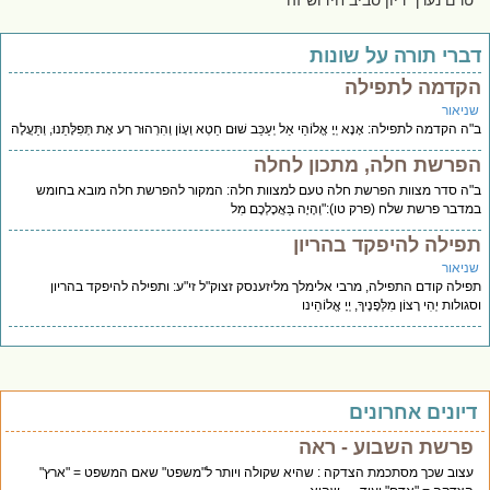
טרם נערך דיון סביב חידוש זה
ברי תורה על שונות
קדמה לתפילה
ניאור
ה הקדמה לתפילה: אָנָא יְיָ אֱלוֹהַי אַל יְעַכֵּב שׁוּם חֵטְא וְעָוֹן וְהִרְהוּר רָע אֶת תְּפִלָּתֵנוּ, וְתַּעֲלֶה
פרשת חלה, מתכון לחלה
ה סדר מצוות הפרשת חלה טעם למצוות חלה: המקור להפרשת חלה מובא בחומש
דבר פרשת שלח (פרק טו):"וְהָיָה בַּאֲכָלְכֶם מִל
פילה להיפקד בהריון
ניאור
ילה קודם התפילה, מרבי אלימלך מליזענסק זצוק"ל זי"ע: ותפילה להיפקד בהריון
ולות יְהִי רָצוֹן מִלְּפָנֶיךָ, יְיָ אֱלוֹהֵינו
יונים אחרונים
פרשת השבוע - ראה
עצוב שכך מסתכמת הצדקה : שהיא שקולה ויותר ל"משפט" שאם המשפט = "ארץ"