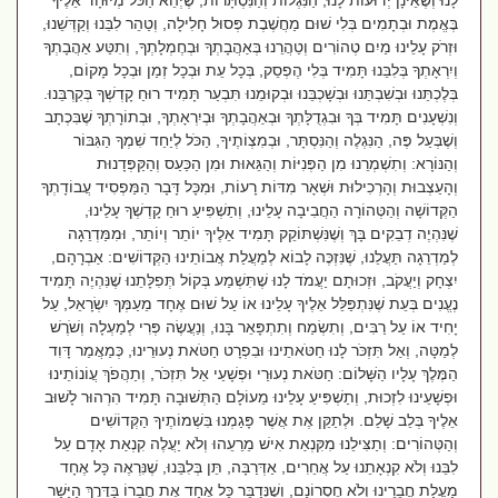
לָנוּ וְשֶׁאֵינָן יְדוּעוֹת לָנוּ, הַנִּגְלוֹת וְהַנִּסְתָּרוֹת, שֶׁיְּהֵא הַכֹּל מְיוּחָד אֵלֶיךָ
בֶּאֱמֶת וּבְתָמִים בְּלִי שׁוּם מַחֲשֶׁבֶת פְּסוּל חָלִילָה, וְטַהֵר לִבֵּנוּ וְקַדְּשֵׁנוּ,
וּזְרֹק עָלֵינוּ מַיִם טְהוֹרִים וְטַהֲרֵנוּ בְּאַהֲבָתְךָ וּבְחֶמְלָתְךָ, וְתִטַּע אַהֲבָתְךָ
וְיִרְאָתְךָ בְּלִבֵּנוּ תָּמִיד בְּלִי הֶפְסֵק, בְּכָל עֵת וּבְכָל זְמַן וּבְכָל מָקוֹם,
בְּלֶכְתֵּנוּ וּבְשִׁבְתֵּנוּ וּבְשָׁכְבֵּנוּ וּבְקוּמֵנוּ תִּבְעַר תָּמִיד רוּחַ קָדְשְׁךָ בְּקִרְבֵּנוּ.
וְנִשְׁעָנִים תָּמִיד בְּךָ וּבִגְדֻלָּתְךָ וּבְאַהֲבָתְךָ וּבְיִרְאָתְךָ, וּבְתוֹרָתְךָ שֶׁבִּכְתָב
וְשֶׁבְּעַל פֶּה, הַנִּגְלֶה וְהַנִּסְתָּר, וּבְמִצְוֹתֶיךָ, הַכֹּל לְיַחֵד שִׁמְךָ הַגִּבּוֹר
וְהַנּוֹרָא: וְתִשְׁמְרֵנוּ מִן הַפְּנִיּוֹת וְהַגֵּאוּת וּמִן הַכַּעַס וְהַקַּפְּדָנוּת
וְהָעַצְבוּת וְהָרְכִילוּת וּשְׁאָר מִדּוֹת רָעוֹת, וּמִכָּל דָּבָר הַמַּפְסִיד עֲבוֹדָתְךָ
הַקְּדוֹשָׁה וְהַטְּהוֹרָה הַחֲבִיבָה עָלֵינוּ, וְתַשְׁפִּיעַ רוּחַ קָדְשְׁךָ עָלֵינוּ,
שֶׁנִּהְיֶה דְבֵקִים בָּךְ וְשֶׁנִּשְׁתּוֹקֵק תָּמִיד אֵלֶיךָ יוֹתֵר וְיוֹתֵר, וּמִמַּדְרֵגָה
לְמַדְרֵגָה תַּעֲלֵנוּ, שֶׁנִּזְכֶּה לָבוֹא לְמַעֲלַת אֲבוֹתֵינוּ הַקְּדוֹשִׁים: אַבְרָהָם,
יִצְחָק וְיַעֲקֹב, וּזְכוּתָם יַעֲמֹד לָנוּ שֶׁתִּשְׁמַע בְּקוֹל תְּפִלָּתֵנוּ שֶׁנִּהְיֶה תָּמִיד
נֶעֱנִים בְּעֵת שֶׁנִּתְפַּלֵּל אֵלֶיךָ עָלֵינוּ אוֹ עַל שׁוּם אֶחָד מֵעַמְּךָ יִשְׂרָאֵל, עַל
יָחִיד אוֹ עַל רַבִּים, וְתִשְׂמַח וְתִתְפָּאֵר בָּנוּ, וְנַעֲשֶׂה פְּרִי לְמַעְלָה וְשֹׁרֶשׁ
לְמַטָּה, וְאַל תִּזְכֹּר לָנוּ חַטֹּאתֵינוּ וּבִפְרָט חַטֹּאת נְעוּרֵינוּ, כְּמַאֲמַר דָּוִד
הַמֶּלֶךְ עָלָיו הַשָּׁלוֹם: חַטֹּאת נְעוּרַי וּפְשָׁעַי אַל תִּזְכֹּר, וְתַהֲפֹךְ עֲוֹנוֹתֵינוּ
וּפְשָׁעֵינוּ לִזְכוּת, וְתַשְׁפִּיעַ עָלֵינוּ מֵעוֹלָם הַתְּשׁוּבָה תָּמִיד הִרְהוּר לָשׁוּב
אֵלֶיךָ בְּלֵב שָׁלֵם. וּלְתַקֵּן אֶת אֲשֶׁר פָּגַמְנוּ בִּשְׁמוֹתֶיךָ הַקְּדוֹשִׁים
וְהַטְּהוֹרִים: וְתַצִּילֵנוּ מִקִּנְאַת אִישׁ מֵרֵעֵהוּ וְלֹא יַעֲלֶה קִנְאַת אָדָם עַל
לִבֵּנוּ וְלֹא קִנְאָתֵנוּ עַל אֲחֵרִים, אַדְּרַבָּה, תֵּן בְּלִבֵּנוּ, שֶׁנִּרְאֶה כָּל אֶחָד
מַעֲלַת חֲבֵרֵינוּ וְלֹא חֶסְרוֹנָם, וְשֶׁנְּדַבֵּר כָּל אֶחָד אֶת חֲבֵרוֹ בַּדֶּרֶךְ הַיָּשָׁר