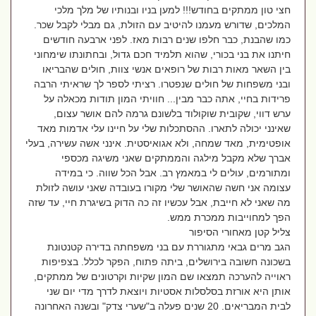
חצי טון ממתקים בחודש!!! למען בניו ובנותיו של מלך מלכי
המלכים, שדורש מעמנו להיטיב עם הזולת, גם מבלי לקבל שכר.
כמו שהבנת, כבר חלפו שנים רבות מאז. לפני ארבעה חודשים
חיתנו את בני בכורי, שהוא תלמיד חכם גדול, ובחתונתו שימחוני
בין השאר מאות רבות של רופאים אנשי צוות, חולים שהבריאו
ובני משפחות של חולים שנפטרו. רציתי לספר לך שראיתי הרבה
פרידות בחיי, אתה כבר מבין... חוויתי המון תודות מכאלה על
ערש דווי, שקובית שוקולוד בלשונם גרמה להם אושר עצום,
שאינני יכולה לתארו. ההסתכלות שלי על חיינו עלי אדמות מאד
אופטימית, מאד שמחה, ולא אגואיסטית. אינני אשה עשירה, בעלי
אברך שלא מקבל מילגה והממתקים שאני משיגה מכספי
ומתורמים, עולים לי במאמץ רב. אבל הכל שווה. כי במידה
עצומה אני חשה שהאושר שלי מקורו בעובדה שאני עושה לזולת
מה שאני לא חייבת, אבל עכשיו זה כה הדוק בשיגרת חיי, עד שזה
הפך למחוייבות ממכרת ממש.
צליל קטן מאחורי הסיפור
הגב מרים גבאי מתגוררת עם בני משפחתה בדירה קטנטונת
בשכונה חשובה בירושלים, ביתה פתוח, הפקר לכלל. בצפיפות
ראוייה להערכה תמצאו שם המון שקיות וקרטונים של ממתקים,
אותן היא אורזת בסלסלות אסטיות ויוצאת לדרך מדי יום שני
לבית המבריאים. 20 שנים פעלה ב"שערי צדק" ובשנה האחרונה