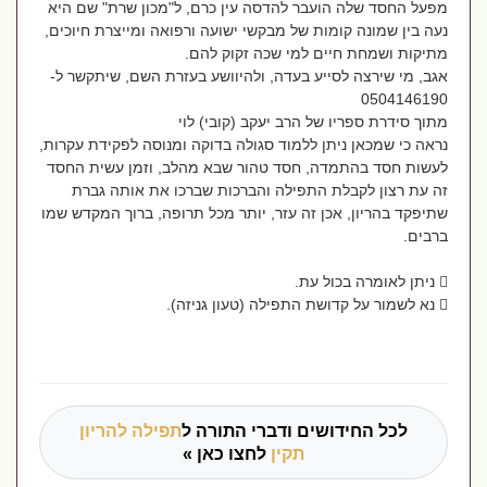
מפעל החסד שלה הועבר להדסה עין כרם, ל"מכון שרת" שם היא
נעה בין שמונה קומות של מבקשי ישועה ורפואה ומייצרת חיוכים,
מתיקות ושמחת חיים למי שכה זקוק להם.
אגב, מי שירצה לסייע בעדה, ולהיוושע בעזרת השם, שיתקשר ל-
0504146190
מתוך סידרת ספריו של הרב יעקב (קובי) לוי
נראה כי שמכאן ניתן ללמוד סגולה בדוקה ומנוסה לפקידת עקרות,
לעשות חסד בהתמדה, חסד טהור שבא מהלב, וזמן עשית החסד
זה עת רצון לקבלת התפילה והברכות שברכו את אותה גברת
שתיפקד בהריון, אכן זה עזר, יותר מכל תרופה, ברוך המקדש שמו
ברבים.
 ניתן לאומרה בכול עת.
 נא לשמור על קדושת התפילה (טעון גניזה).
לכל החידושים ודברי התורה ל
תפילה להריון
תקין
לחצו כאן »