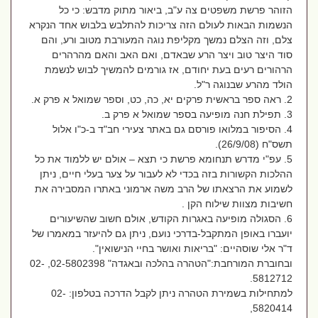
הזוהר פרשת משפטים צה ע"ב, ביאור מתוק מדבש: כי כל
הנשמות הבאות לעולם הזה צריכות להתלבש בלבוש אחד הנקרא
צלם, וזה הצלם נמשך מקליפת נוגה המעורבת מטוב ורע, והם
סוד היצר טוב ויצר הרע שבאדם, ואם האב והאם מהרהרים
הרהורים רעים בעת יחודם, אז גורמים להמשיך לבוש לנשמת
הולד מהרע שבנוגה ר"ל.
2. ראה ספר בראשית פרקים יא, כה, כט, וספר שמואל א פרק א.
3. תפילת חנה מופיעה בספר שמואל א פרק ב.
4. הסיפור במלואו פורסם גם באתר צעירי חב"ד ב-כ"ו אלול
תשס"ח (26/9/08).
5. עפ"י מדרש תנחומא פרשת כי תצא – אולם יש ללמוד את כל
ההלכות הקשורות בזה בכדי לא לעבור על צער בעלי חיים, ניתן
לשמוע את הרצאתו של הרב משה ארמוני באתרו המסבירה את
חשיבות מצוות שילוח הקן .
6. הסגולה מופיעה באגרות הקודש, אולם חשוב שהשיעורים
יועברו באופן המתקבל-בדרכי נועם, ניתן גם להיעזר במאמרו של
ד"ר אלי שוסהיים: "בריאות ואושר בחיי הנישואין".
ובחוברת המורחבת:"הטהרה בהלכה ובאגדה" 02-5802398, 02-
5812712.
למתחילות בשמירת הטהרה ניתן לקבל הדרכה בטלפון: 02-
5820414,