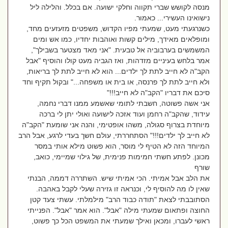
מנסה לקושש שברי תקווה וחלקי ישועה. אם בכלל. והלילה ליל
נישואינו העשירי... כאמור.
כשנרגעתי מעט, שמעתי מפיו הקדוש, משפטים מזעזעים מחד,
ומופלאים מאידך, מילים קשות ואוהבות יחדיו, כמו אש ומים
המשמשים בערבוביה אל טבעית. "אני מאד מצטער בשבילך",
אמר בלחש בעיניים מזדהות, ואז הגביה מעט קולו והוסיף "אבל
הקב"ה לא חייב לתת לך ילדים... הוא לא חייב לתת לך בריאות,
ולא חייב לתת לך פרנסה, או בית או משפחה..." ובקול תקיף וחד
סיכם את דבריו "הקב"ה לא חייב!!!"
אני אשה פשוטה, חשבתי לתומי שאשמע ממנו דברי נחמה,
עידוד, שהקב"ה רחמן ועוד אזכה לישועה ואולי יתן לי ברכה
מיוחדת בצרוף סגולה, משהו אופטימי, והנה אני שומעת "הקב"ה
לא חייב לך ילדים!!!" הסתחררתי, עולם חשך בעדי לרגע, אבל הרב
המיוחד הזה לא הטיף לי מוסר, הוא פשוט מילא אותי במסר
מכונן. לפתע חשתי חמימות פנימית, של גילוי שמיימי, כואב,
שורף
את הלב אבל אמיתי. הכי אמיתי שיש. השתררה דממה, הבנתי
שאין לו מה להוסיף לי, וכנראה זו גזירה שעלי לקבל באהבה.
הסתובבתי לצאת "תודה כבוד הרב" מילמלתי. עשתי צעד קטן
החוצה ופתאום שמעתי מילה "אבל". הוא אמר "אבל". הפנייתי
ראשי לעברו, ומכאן ואילך שמעתי את המשפט הכל כך פשוט,