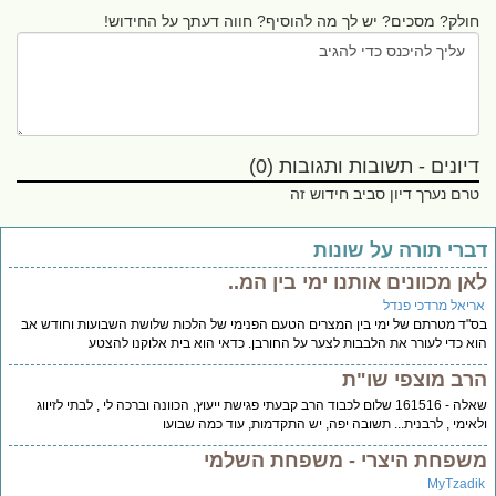
חולק? מסכים? יש לך מה להוסיף? חווה דעתך על החידוש!
דיונים - תשובות ותגובות (0)
טרם נערך דיון סביב חידוש זה
ברי תורה על שונות
אן מכוונים אותנו ימי בין המ..
ריאל מרדכי פנדל
"ד מטרתם של ימי בין המצרים הטעם הפנימי של הלכות שלושת השבועות וחודש אב
א כדי לעורר את הלבבות לצער על החורבן. כדאי הוא בית אלוקנו להצטע
רב מוצפי שו"ת
שאלה - 161516 שלום לכבוד הרב קבעתי פגישת ייעוץ, הכוונה וברכה לי , לבתי לזיווג
אימי , לרבנית... תשובה יפה, יש התקדמות, עוד כמה שבועו
שפחת היצרי - משפחת השלמי
MyTzadi