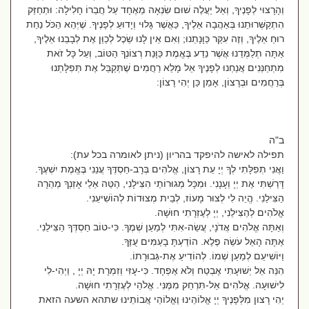
וְהָרָצוּי לְפָנֶיךָ, וְאַל יַעֲלֶה שׁוּם שִׂנְאָה מֵאֶחָד עַל חֲבֵרוֹ חָלִילָה: וּתְחַזֵּק
הִתְקַשְּׁרוּתֵנוּ בְּאַהֲבָה אֵלֶיךָ, כַּאֲשֶׁר גָּלוּי וְיָדוּעַ לְפָנֶיךָ. שֶׁיְּהֵא הַכֹּל נַחַת
רוּחַ אֵלֶיךָ, וְזֶה עִקַּר כַּוָּנָתֵנוּ; וְאִם אֵין לָנוּ שֵׂכֶל לְכַוֵּן אֶת לְבָבֵנוּ אֵלֶיךָ,
אַתָּה תְלַמְּדֵנוּ אֲשֶׁר נֵדַע בֶּאֱמֶת כַּוָּנַת רְצוֹנְךָ הַטּוֹב, וְעַל כָּל זֹאת
מִתְחַנְּנִים אֲנַחְנוּ לְפָנֶיךָ אֵל מָלֵא רַחֲמִים שֶׁתְּקַבֵּל אֶת תְּפִלָּתֵנוּ
בְּרַחֲמִים וּבְרָצוֹן, אָמֵן כֵּן יְהִי רָצוֹן:
ב"ה
תפילה לאישה להיפקד בהריון (ניתן לאומרה בכל עת):
וַאֲנִי תְפִלָּתִי לְךָ יְיָ עֵת רָצוֹן, אֱלֹהִים בְּרָב-חַסְדֶּךָ עֲנֵנִי בֶּאֱמֶת יִשְׁעֶךָ.
דָּרַשְׁתִּי אֶת יְיָ וְעָנָנִי. וּמִכָּל מְגוּרוֹתַי הִצִּילָנִי, הַטֵּה אֵלַי אָזְנְךָ מְהֵרָה
הַצִּילֵנִי. הֱיֵה לִי לְצוּר מָעוֹז, לְבֵית מְצוּדוֹת לְהוֹשִׁיעֵנִי.
אֱלֹהִים לְהַצִּילֵנִי, יְיָ לְעֶזְרָתִי חוּשָׁה.
וְאַתָּה אֱלֹהִים אֲדֹנָי, עֲשֵׂה-אִתִּי לְמַעַן שְׁמֶךָ. כִּי-טוֹב חַסְדְּךָ הַצִּילֵנִי.
אַתָּה הָאֵל עֹשֵׂה פֶלֶא. הוֹדַעְתָּ בָעַמִּים עֻזֶּךָ.
וַיּוֹשִׁיעֵם לְמַעַן שְׁמוֹ. לְהוֹדִיעַ אֶת-גְּבוּרָתוֹ.
הִנֵּה אֵל יְשׁוּעָתִי אֶבְטַח וְלֹא אֶפְחָד. כִּי-עָזִּי וְזִמְרָת יָהּ יְיָ , וַיְהִי-לִי
לִישׁוּעָה. אֱלֹהִים אַל-תִּרְחַק מִמֶּנִּי. אֱלֹהַי לְעֶזְרָתִי חוּשָׁה.
יְהִי רָצון מִלְּפָנֶיךָ יְיָ אֱלוֹהֵינוּ וֶאֱלוֹהַי אֲבוֹתֵינוּ שתהא השעה הזאת