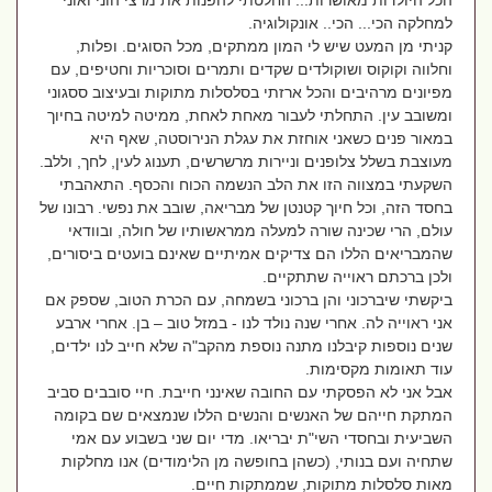
הכל היולדות מאושרות... החלטתי להפנות את מרצי הוני ואוני
למחלקה הכי... הכי.. אונקולוגיה.
קניתי מן המעט שיש לי המון ממתקים, מכל הסוגים. ופלות,
וחלווה וקוקוס ושוקולדים שקדים ותמרים וסוכריות וחטיפים, עם
מפיונים מרהיבים והכל ארזתי בסלסלות מתוקות ובעיצוב ססגוני
ומשובב עין. התחלתי לעבור מאחת לאחת, ממיטה למיטה בחיוך
במאור פנים כשאני אוחזת את עגלת הנירוסטה, שאף היא
מעוצבת בשלל צלופנים וניירות מרשרשים, תענוג לעין, לחך, וללב.
השקעתי במצווה הזו את הלב הנשמה הכוח והכסף. התאהבתי
בחסד הזה, וכל חיוך קטנטן של מבריאה, שובב את נפשי. רבונו של
עולם, הרי שכינה שורה למעלה ממראשותיו של חולה, ובוודאי
שהמבריאים הללו הם צדיקים אמיתיים שאינם בועטים ביסורים,
ולכן ברכתם ראוייה שתתקיים.
ביקשתי שיברכוני והן ברכוני בשמחה, עם הכרת הטוב, שספק אם
אני ראוייה לה. אחרי שנה נולד לנו - במזל טוב – בן. אחרי ארבע
שנים נוספות קיבלנו מתנה נוספת מהקב"ה שלא חייב לנו ילדים,
עוד תאומות מקסימות.
אבל אני לא הפסקתי עם החובה שאינני חייבת. חיי סובבים סביב
המתקת חייהם של האנשים והנשים הללו שנמצאים שם בקומה
השביעית ובחסדי השי"ת יבריאו. מדי יום שני בשבוע עם אמי
שתחיה ועם בנותי, (כשהן בחופשה מן הלימודים) אנו מחלקות
מאות סלסלות מתוקות, שממתקות חיים.