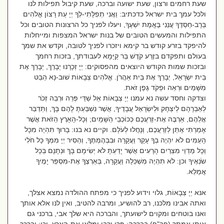
שעת רחמים ורצון, שעת ישועה וברכה, שעת קיבול תפילות לנו
ולכל עמך בית ישראל כדכתיב: וַאֲנִי תְפִלָּתִי-לְךָ יְיָ עֵת רָצוֹן אֱלֹהִים
בְּרָב-חַסְדֶּךָ עֲנֵנִי בֶּאֱמֶת יִשְׁעֶךָ, ויעלו לפניך כל הרצונות הטובים וכל
התפילות והמעשים הטובים של בנות ישראל המצפות ומייחלות
להיפקד בזרע קודש בר קימא ויזכרו לפניך לטובה, וקדש את שמך
בעולם ותפקדם בזֶרַע קֹדֶשׁ בַּר קַיָּמָא לעבודתך, בזכות רחמך
ובזכות שמות הקודש היוצאים מהפסוקים: יְיָ זְכָרָנוּ יְבָרֵךְ, יְבָרֵךְ אֶת
בֵּית יִשְׂרָאֵל, יְבָרֵךְ אֶת בֵּית אַהֲרֹן. אֱלֹהִים צְבָאוֹת שׁוּב-נָא הַבֵּט
מִשָּׁמַיִם וּרְאֵה וּפְקֹד גֶּפֶן זֹאת.
וצדקה וחסד עשה נא עמנו יְיָ צְבָאוֹת אֵל שַׁדַּי פְּרֵה וּרְבֵה זְכֹר
לְאַבְרָהָם לְיִצְחָק וּלְיִשְׂרָאֵל עֲבָדֶיךָ, אֲשֶׁר נִשְׁבַּעְתָּ לָהֶם בָּךְ, וַתְּדַבֵּר
אֲלֵהֶם, אַרְבֶּה אֶת-זַרְעֲכֶם כְּכוֹכְבֵי הַשָּׁמָיִם; וְכָל-הָאָרֶץ הַזֹּאת אֲשֶׁר
אָמַרְתִּי אֶתֵּן לְזַרְעֲכֶם, וְנָחֲלוּ לְעֹלָם. וקיים נא בנו: בָּרוּךְ תִּהְיֶה מִכָּל
הָעַמִּים לֹא יִהְיֶה בְךָ עָקָר וַעֲקָרָה וּבִבְהֶמְתֶּךָ, וְהֵסִיר יְיָ מִמְּךָ כָּל חֹלִי
וְכָל מַדְוֵי מִצְרַיִם הָרָעִים אֲשֶׁר יָדַעְתָּ לֹא יְשִׂימָם בָּךְ וּנְתָנָם בְּכָל
שֹׂנְאֶיךָ וכן: לֹא תִהְיֶה מְשַׁכֵּלָה וַעֲקָרָה, בְּאַרְצֶךָ אֶת-מִסְפַּר יָמֶיךָ
אֲמַלֵּא.
אנא יְיָ צְבָאוֹת, גלוי וידוע לפניך כי מפתח ההולדה נמצא אצלך,
ואתה אבינו מלכנו, רב להושיע, ומרבה להטיב, ואין לנו אלא אותך
ואנו בוטחים ומקוים לישועתך, והברכה היא שלך אבי, ברכני גם