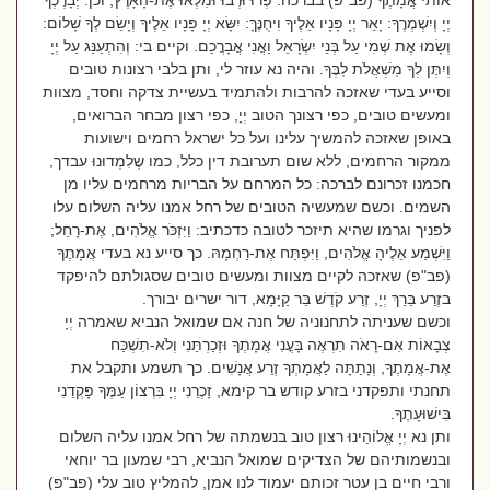
אותי אֲמָתֶךָ (פב"פ) בברכה: פְּרוּ וּרְבוּ וּמִלְאוּ אֶת-הָאָרֶץ, וכן: יְבָרֶכְךָ
יְיָ וְיִשְׁמְרֶךָ: יָאֵר יְיָ פָּנָיו אֵלֶיךָ וִיחֻנֶּךָּ: יִשָּׂא יְיָ פָּנָיו אֵלֶיךָ וְיָשֵׂם לְךָ שָׁלוֹם:
וְשָׂמוּ אֶת שְׁמִי עַל בְּנֵי יִשְׂרָאֵל וַאֲנִי אֲבָרֲכֵם. וקיים בי: וְהִתְעַנַּג עַל יְיָ
וְיִתֶּן לְךָ מִשְׁאֲלֹת לִבֶּךָ. והיה נא עוזר לי, ותן בלבי רצונות טובים
וסייע בעדי שאזכה להרבות ולהתמיד בעשיית צדקה וחסד, מצוות
ומעשים טובים, כפי רצונך הטוב יְיָ, כפי רצון מבחר הברואים,
באופן שאזכה להמשיך עלינו ועל כל ישראל רחמים וישועות
ממקור הרחמים, ללא שום תערובת דין כלל, כמו שֶלִמְדוּנוּ עבדך,
חכמנו זכרונם לברכה: כל המרחם על הבריות מרחמים עליו מן
השמים. וכשם שמעשיה הטובים של רחל אמנו עליה השלום עלו
לפניך וגרמו שהיא תיזכר לטובה כדכתיב: וַיִּזְכֹּר אֱלֹהִים, אֶת-רָחֵל;
וַיִּשְׁמַע אֵלֶיהָ אֱלֹהִים, וַיִּפְתַּח אֶת-רַחְמָהּ. כך סייע נא בעדי אֲמָתֶךָ
(פב"פ) שאזכה לקיים מצוות ומעשים טובים שסגולתם להיפקד
בזֶרַע בֵּרַךְ יְיָ, זֶרַע קֹדֶשׁ בַּר קַיָּמָא, דור ישרים יבורך.
וכשם שעניתה לתחנוניה של חנה אם שמואל הנביא שאמרה יְיָ
צְבָאוֹת אִם-רָאֹה תִרְאֶה בָּעֳנִי אֲמָתֶךָ וּזְכַרְתַּנִי וְלֹא-תִשְׁכַּח
אֶת-אֲמָתֶךָ, וְנָתַתָּה לַאֲמָתְךָ זֶרַע אֲנָשִׁים. כך תשמע ותקבל את
תחנתי ותפקדני בזרע קודש בר קימא, זָכְרֵנִי יְיָ בִּרְצוֹן עַמֶּךָ פָּקְדֵנִי
בִּישׁוּעָתֶךָ.
ותן נא יְיָ אֱלוֹהֵינוּ רצון טוב בנשמתה של רחל אמנו עליה השלום
ובנשמותיהם של הצדיקים שמואל הנביא, רבי שמעון בר יוחאי
ורבי חיים בן עטר זכותם יעמוד לנו אמן, להמליץ טוב עלי (פב"פ)