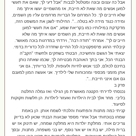
אבל כה עצום ובונה ומטלטל לבבות "אבל דעי לך, שאם את תעשי
למען אנשים מה שאת לא חייבת, אז מהשמיים יעשו איתך מה
שלא חייבים לך. כל המרחם על הבריות מרחמים עליו מן השמים,
ומידה כנגד מידה לא בטלה...". החילותי לשנן את המשפט הזה,
מדקדקת במילותיו כמו בקריאת שמע, "אם את תעשי למען
אנשים מה שאת לא חייבת, מן השמים יעשו איתך מה שלא
חייבים לך". אמרתי "תודה רבה", וירדתי במדרגות בוכה מאושר.
קיבלתי הרגע פרספקטיבה לכל החיים שחדרה לכל כדורית בדמי.
יצאתי אל הגשם והחשיכה, הבטתי בשחקים ולחשתי "הקב"ה
הבנתי הכל, אני בתך האוהבת מבטיחה לך, שכמו שאתה נותן
בחינם לכולם, לבני אנוש לחיות ולעופות, לכל בריותיך, גם אני
אתן מזמני מכספי ומהכוחות שלי לילדיך. אני אעשה המון למענם
גם אם אינני חייבת...".
פרק ב
נכנסתי לדירתי הקטנה מאושרת מן הגילוי ואז גמלה החלטה
בליבי. מחר אלך לבית היולדות ואעזור ליולדות. הן חלשות וזקוקות
לסיעוד.
קניתי כמה מתנות והפתעות והלכתי לשמח אותן. הן באמת
שמחו בנוכחותי אבל אחרי מספר שבועות הבנתי שכאן לא בדיוק
צריכים אותי. מחלקת יולדות היא מחלקה שמחה, יש תינוק אז יש
ברית מילה, יש בת אז יש אור נוסף, יש בני משפחה, מתנות, ובסך