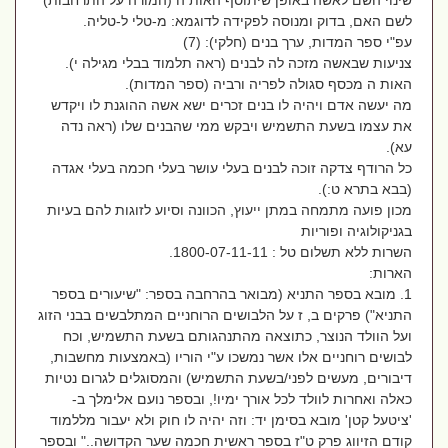
שינוי השם לאשה באופן שיתוסף האות ה (המורה על התרחבות)
לשם האם, בדוק ומנוסה לפקידה לדוגמא: מ-טלי ל-טליה.
עפ"י ספר המדות, ערך בנים (חלקי): (7)
צניעות שבאשה מזכה לה לבנים (ראה תלמוד בבלי מגילה י).
האות ה מכסף סגולה לפריה ורביה (ספר המדות).
מה יעשה אדם ויהיה לו בנים זכרים ישא אשה ההוגנת לו ויקדש
את עצמו בשעת התשמיש ויבקש ממי שהבנים שלו (ראה נדה
עא).
כל הרודף צדקה זוכה לבנים בעלי עושר בעלי חכמה בעלי אגדה
(בבא בתרא ט:).
מכון פועה מתמחה במתן ייעוץ, הכוונה וסיוע לזוגות להם בעיות
בגניקולוגיה ופוריות
השרות ללא תשלום טל : 1800-07-11-11.
הארות:
1. מובא בספר התניא (מבואר בהרחבה בספר: "שיעורים בספר
התניא") פרקים ב, ז על הלבושים הרוחניים המתלבשים בבני הזוג
ועל הוולד הנוצר, כתוצאה מהתנהגותם בשעת התשמיש, וכח
לבושים רוחניים אלו אשר נמשכו ע"י הוריו (באמצעות מחשבות,
דיבורים, מעשים לפני/בשעת התשמיש) והמסוגלים לגרום נטיות
כאלה ואחרות לוולד לכל אורך ימיו!, ובספר נועם אלימלך ב-
'ציטעל קטן' מובא בסימן יד: וזה יהיה לו חוק ולא יעבור מללמוד
קודם הזיווג פרק ט"ז בספר ראשית חכמה שער הקדושה.." ובספר