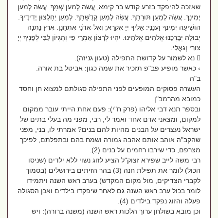
שאזכה להיפקד בזרע קודש בר קימא, עֲשֵׂה לְמַעַן שְׁמָךְ. עֲשֵׂה לְמַעַן
יְמִינָךְ. עֲשֵׂה לְמַעַן תּורָתָךְ. עֲשֵׂה לְמַעַן קְדֻשָּׁתָךְ. לְמַעַן יֵחָלְצוּן יְדִידֶיךָ.
הושִׁיעָה יְמִינְךָ וַעֲנֵנִי: אֵלֶיךָ יְיָ אֶקְרָא; וְאֶל-אֲדֹנָי אֶתְחַנָּן. אֶרֶץ נָתְנָה
יְבוּלָהּ יְבָרְכֵנוּ אֱלֹהִים אֱלֹהֵינוּ. יִהְיוּ לְרָצוֹן אִמְרֵי פִי וְהֶגְיוֹן לִבִּי לְפָנֶיךָ יְיָ
צוּרִי וְגֹאֲלִי.
 נא לשמור על קדושת התפילה (טעון גניזה).
› כאשר מופיע פב"פ תזכיר את שמה כגון: אביטל בת אורה.
ב"ה
העשרה פסוקים המופעים לפני התפילה סגולתם למצוא חן וחסד
כמובא מהרמב"ן.
ובספר תנא דבי אליהו (פרק ח"י): פעם אחת הייתי עובר ממקום
למקום, ומצאני אדם אחד ואמר לי, רבי, מפני מה בעלי בתים של
ישראל נעצרים על הבנים מהיות להם בנים? אמרתי לו, בני, מפני
שהקב"ה אוהב אותם אהבה גמורה ושמח בהם ובתפלתם, לפיכך
מצרפם, כדי שירבו רחמים על בנים (2).
רבי משה לייב שפירא זצוק"ל הציע לזוג נשוי ללא ילדים (שניסו
הכול) לומר את תפילת חנה (3) בהר הזיתים בירושלים (בסמוך
לקברי הצדיקים, מול מקום המקדש) בערב ראש השנה ויתמידו
לומר בכול ערב ראש השנה גם לאחר שיפקדו בילדים ואכן הסגולה
פעלה והזוג נפקד בילדים (4).
וכן מובא בשולחן ערוך הלכות ראש השנה (משנה ברורה): ויש