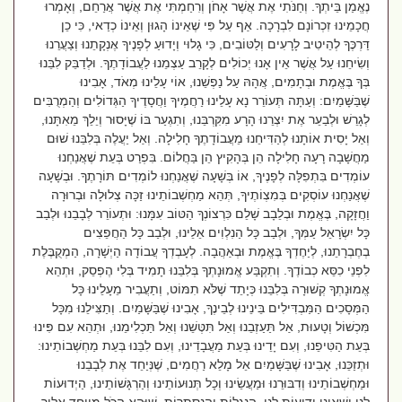
נֶאֱמַן בֵּיתְךָ. וְחַנֹּתִי אֶת אֲשֶׁר אָחֹן וְרִחַמְתִּי אֶת אֲשֶׁר אֲרַחֵם, וְאָמְרוּ
חֲכָמֵינוּ זִכְרוֹנָם לִבְרָכָה. אַף עַל פִּי שֶׁאֵינוֹ הָגוּן וְאֵינוֹ כְדַאי, כִּי כֵן
דַּרְכֶּךָ לְהֵיטִיב לָרָעִים וְלַטּוֹבִים, כִּי גָלוּי וְיָדוּעַ לְפָנֶיךָ אֶנְקָתֵנוּ וְצַעֲרֵנוּ
וְשִׂיחֵנוּ עַל אֲשֶׁר אֵין אָנוּ יְכוֹלִים לְקָרֵב עַצְמֵנוּ לַעֲבוֹדָתֶךָ. וּלְדַבֵּק לִבֵּנוּ
בְּךָ בֶּאֱמֶת וּבְתָמִים, אֲהָהּ עַל נַפְשֵׁנוּ, אוֹי עָלֵינוּ מְאֹד, אָבִינוּ
שֶׁבַּשָּׁמַיִם: וְעַתָּה תְּעוֹרֵר נָא עָלֵינוּ רַחֲמֶיךָ וַחֲסָדֶיךָ הַגְּדוֹלִים וְהַמְרֻבִּים
לְגָרֵשׁ וּלְבַעֵר אֶת יִצְרֵנוּ הָרָע מִקִּרְבֵּנוּ, וְתִגְעַר בּוֹ שֶׁיָּסוּר וְיֵלֵךְ מֵאִתָּנוּ,
וְאַל יָסִית אוֹתָנוּ לְהַדִּיחֵנוּ מֵעֲבוֹדָתֶךָ חָלִילָה. וְאַל יַעֲלֶה בְּלִבֵּנוּ שׁוּם
מַחֲשָׁבָה רָעָה חָלִילָה הֵן בְּהָקִיץ הֵן בַּחֲלוֹם. בִּפְרַט בְּעֵת שֶׁאֲנַחְנוּ
עוֹמְדִים בִּתְפִלָּה לְפָנֶיךָ, אוֹ בְּשָׁעָה שֶׁאֲנַחְנוּ לוֹמְדִים תּוֹרָתֶךָ. וּבְשָׁעָה
שֶׁאֲנַחְנוּ עוֹסְקִים בְּמִצְוֹתֶיךָ, תְּהֵא מַחְשְׁבוֹתֵינוּ זַכָּה צְלוּלָה וּבְרוּרָה
וַחֲזָקָה, בֶּאֱמֶת וּבְלֵבָב שָׁלֵם כִּרְצוֹנְךָ הַטּוֹב עִמָּנוּ: וּתְעוֹרֵר לְבָבֵנוּ וּלְבַב
כָּל יִשְׂרָאֵל עַמְּךָ, וּלְבַב כָּל הַנִלְוִים אֵלֵינוּ, וּלְבַב כָּל הַחֲפֵצִים
בְחֶבְרָתֵנוּ, לְיַחֶדְךָ בֶּאֱמֶת וּבְאַהֲבָה. לְעָבְדְךָ עֲבוֹדָה הַיְשָׁרָה, הַמְקֻבֶּלֶת
לִפְנֵי כִסֵּא כְבוֹדֶךָ. וְתִקְבַּע אֱמוּנָתְךָ בְּלִבֵּנוּ תָמִיד בְּלִי הֶפְסֵק, וּתְהֵא
אֱמוּנָתְךָ קְשׁוּרָה בְּלִבֵּנוּ כְּיָתֵד שֶׁלֹּא תִמּוֹט, וְתַעֲבִיר מֵעָלֵינוּ כָּל
הַמְּסָכִים הַמַּבְדִּילִים בֵּינֵינוּ לְבֵינֶךָ, אָבִינוּ שֶׁבַּשָּׁמַיִם. וְתַצִּילֵנוּ מִכָּל
מִּכְשׁוֹל וְטָעוּת, אַל תַּעַזְבֵנוּ וְאַל תִּטְּשֵׁנוּ וְאַל תַּכְלִימֵנוּ, וּתְהֵא עִם פִּינוּ
בְּעֵת הַטִּיפֵנוּ, וְעִם יָדֵינוּ בְּעֵת מַעֲבָדֵינוּ, וְעִם לִבֵּנוּ בְּעֵת מַחְשְׁבוֹתֵינוּ:
וּתְזַכֵּנוּ, אָבִינוּ שֶׁבַּשָּׁמַיִם אֵל מָלֵא רַחֲמִים, שֶׁנְּיַחֵד אֶת לְבָבֵנוּ
וּמַחְשְׁבוֹתֵינוּ וְדִבּוּרֵנוּ וּמַעֲשֵׂינוּ וְכָל תְּנוּעוֹתֵינוּ וְהַרְגָּשׁוֹתֵינוּ, הַיְדוּעוֹת