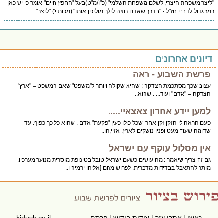
יצר משפחת היצרי, לשלם משפחת השלמי" (כ"ו/מ"ט)בעל "החפץ חיים" אומר כי יש כאן
ז גדול לדברי חז"ל - "בדרך שאדם רוצה לילך מוליכין אותו" (מכות י')."ליצר"
יונים אחרונים
פרשת השבוע - ראה
עצוב שכך מסתכמת הצדקה : שהיא שקולה ויותר ל"משפט" שאם המשפט = "ארץ"
הצדקה = "אדם" ועוד... . שהוא..
למען יידע אחרון צאצאיי.....
פעם הראה לי הזקן זקן אחר, שכל כולו כעין "פקעת" אדם . שהוא כל כך כפוף. עד
שדומה שעוד מעט ופניו נושקים לארץ. אזיי,הו..
אין מסלול עוקף עם ישראל
גם זה צריך שיאמר : מה עושים כשעם ישראל טובל בטינופת מוסרית מנוער מערכיו.
מותר להתאבל בבדידות מדברית. לפרוש מהם [אליהו ירמיה ו..
ראשי
|
אתרי עזר
|
אודות חידוש
|
פרסם
hidush.co.il