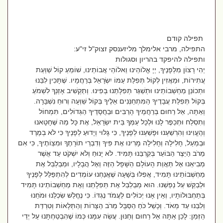
תפילה קודם
התפילה, מרבי אלימלך מליזענסק זצוק"ל זי"ע:
ותפילה להיפקד בהריון וסגולות
יְהִי רָצוֹן מִלְּפָנֶיךָ, יְיָ אֱלוֹהֵינוּ וֵאלוֹהֵי אֲבוֹתֵינוּ, שׁוֹמֵעַ קוֹל שַׁוְעַת
עֲתִירוֹת, וּמַאֲזִין לְקוֹל תְּפִלַּת עַמּוֹ יִשְׂרָאֵל בְּרַחֲמָיו. שֶׁתָּכִין לִבֵּנוּ
וּתְכוֹנֵן מַחְשְׁבוֹתֵינוּ וּתְשַׁגֵּר תְּפִלָּתֵנוּ בְּפִינוּ. וְתַקְשִׁיב אָזְנְךָ לִשְׁמֹעַ
בְּקוֹל תְּפִלַּת עֲבָדֶיךָ הַמִּתְחַנְּנִים אֵלֶיךָ בְּקוֹל שַׁוְעָה וְרוּחַ נִשְׁבָּרָה.
וְאַתָּה, אֵל רַחוּם בְּרַחֲמֶיךָ הָרַבִּים וּבַחֲסָדֶיךָ הַגְּדוֹלִים, תִּמְחוֹל
וְתִסְלַח וּתְכַפֶּר לָנוּ וּלְכָל עַמְּךָ בֵּית יִשְׂרָאֵל, אֶת כָּל מַה שֶּׁחָטָאנוּ
וְהֶעֱוִינוּ וְהִרְשַׁעְנוּ וּפָשַׁעְנוּ לְפָנֶיךָ, כִּי גָלוּי וְיָדוּעַ לְפָנֶיךָ כִּי לֹא בְמֶרֶד
וּבְמַעַל, חָלִילָה וְחָלִילָה מָרִינוּ אֶת פִּיךָ וְדִבְרֵי תוֹרָתֶךָ וּמִצְוֹתֶיךָ, כִּי אִם
מֵרֹב הַיֵּצֶר הַבּוֹעֵר בְּקִרְבֵּנוּ תָּמִיד. לֹא יָנוּחַ וְלֹא יִשְׁקֹט עַד אֲשֶׁר
מְבִיאֵנוּ אֶל תַּאֲוַת הָעוֹלָם הַשָּׁפָל הַזֶּה וְאֶל הֲבָלָיו, וּמְבַלְבֵּל אֶת
מַחְשְׁבוֹתֵינוּ תָּמִיד, אֲפִלּוּ בְּשָׁעָה שֶׁאֲנַחְנוּ עוֹמְדִים לְהִתְפַּלֵּל לְפָנֶיךָ
וּלְבַקֵּשׁ עַל נַפְשֵׁנוּ. הוּא מְבַלְבֵּל אֶת תְּפִלָתֵנוּ וְאֶת מַחְשְׁבוֹתֵינוּ תָּמִיד
בְּתַחְבּוּלוֹתָיו, וְאֵין אָנוּ יְכוֹלִים לַעֲמֹד נֶגְדּוֹ. כִּי נֶחֱלַשׁ שִׂכְלֵנוּ וּמֹחֵנוּ
וְלִבֵּנוּ עַד מְאֹד. וְכָשַׁל כֹּחַ הַסַּבָּל מֵרֹב הַצָּרוֹת וְהַתְּלָאוֹת וְטִרְדַּת
הַזְּמַן: לָכֵן אַתָּה אֵל רַחוּם וְחַנּוּן. עֲשֵׂה עִמָּנוּ כְּמוֹ שֶׁהִבְטַחְתָּנוּ עַל יְדֵי