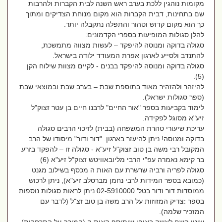
מקומות נוהגין ללכת בערב ראש השנה לבית הקברות ולהרבות
שם בתחינות, דבית הקברות הוא מקום מנוחת הצדיקים ומתוך
כך הוא מקום קדוש וטהור והתפלה נתקבלה יותר.
להלן סגולות המופיעות בספרי הקדמונים:
סגולה בדוקה ומנוסה להיפקד – לעשות מצווה מתמשכת,
להתנדב ולסייע לארגון אפרת המעודד ילודה בישראל.
סגולה בדוקה ומנוסה להיפקד בבנים - לקיים מצוות שילוח הקן
(5).
להיזהר ולהזהיר מאוד בתוספת שבת – בערב שבת ובמוצאי שבת
(ספר סגולות ישראל).
לימוד בקביעות בספר "אור החיים" לרבנו חיים בן עטר זצוק"ל
זיע"א מסוגל לפקידה.
עריכת שיעורי טהרת המשפחה (בבית) לזיכוי הרבים סגולה
בדוקה ומנוסה! ניתן להיעזר בארגון: "דור ודור" מיסודו של הרב
המקובל רבי משה בן טוב זצוק"ל זיע"א - סגולה זו – להפקד בזרע
בר קימא נאמרה עפ"י הרבי מליובאוויטש זצוק"ל זיע"א (6)
סגולה לפריה ורביה שרשרת עם האות ה מכסף בשילוב מגנט
(כמובא בספר המידות לרבי נחמן מברסלב זיע"א), ניתן לרכוש
ממוסדות דור ודור בטל' 02-5910000 ניתן לראות סגולות נוספות
בספר :צדיק המזוזות על הרב משה בן טוב זצ"ל (לדבר עם
המזכיר שלמה).