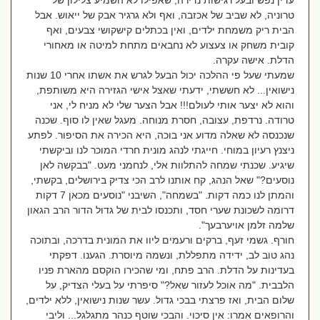
עדין נפש ובעל רגישות נדירה, שאפילו לא השמיע צלילון של
טרוניה, לא שביב של אכזבה, ואף ולא גרגיר אבק של ייאוש. אבל
הבית ריק משמחת ילדים, ואין בכתלים קישקושי צבעים, ואף
קובית משחק או צעצוע לא נחבאים מתחת למיטה או מאחורי
הדלת. אישה עקרה.
שמעתי שעל פי ההלכה יכול הבעל לגרש את אשתו אחרי 10 שנות
נישואין... לא חששתי, ידעתי שאצל אישי הגזירה היא משותפת,
והוא לא יצער אותי לעולם!!! אבל הצער שלי לא מניח לי, אני
טרודה. נרדפת, עצובה, חסרת מנוחה. מעגל שאין לו סוף. שכנה
שנכנסה לא שאלה מדוע אני בוכה, היא הכירה את הסיפור. לפתע
ניצנץ רעיון במוחי. חייגתי לנהג מונית חרדי המוכר לנו וביקשתי
שיגיע. שכנתי שמחה להתלוות אלי, לנחמני מעט. "בבקשה לאן
נוסעים?" שאל הנהג, קח אותנו לרב הכי צדיק בירושלים, בקשתי,
והמתן לנו כמה דקות. "בשמחה", השיבני "נוסעים מכאן 7 דקות
דרומה לשכונת שערי חסד, ותכנסו לבית של גדול הדור הרב הגאון
שלמה זלמן אויערבעך".
חורף. גשמי זעף, ברקים ורעמים ליוו את המונית בדרכה, ובתוכה
נהג טוב לב, ידידה מתפללת, ונשמה מיוסרת. הגענו. דפקתי
בעדינות על הדלת. הרב פתח, ומי שהכירו הוקסם מהארת פניו
הלבבית. "מה אוכל לעזור שאל?" סיפרתי על בעלי הצדיק, על
שלום הבית, ואז פרצתי בבכי גדול. עשר שנות נישואין, ללא ילדים,
והרופאים אמרו: אין סיכוי. והבכי שוטף כנהר מתגלגל... וליבי