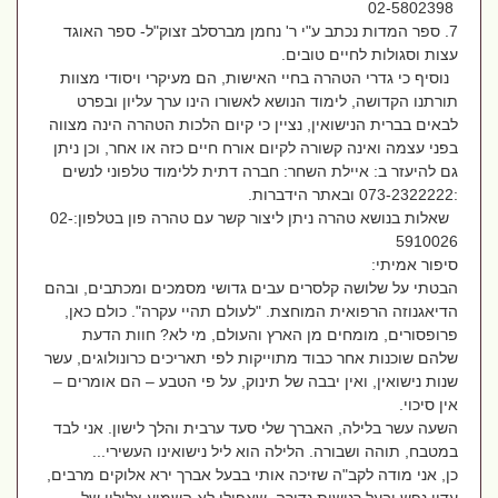
02-5802398
7. ספר המדות נכתב ע"י ר' נחמן מברסלב זצוק"ל- ספר האוגד
עצות וסגולות לחיים טובים.
נוסיף כי גדרי הטהרה בחיי האישות, הם מעיקרי ויסודי מצוות
תורתנו הקדושה, לימוד הנושא לאשורו הינו ערך עליון ובפרט
לבאים בברית הנישואין, נציין כי קיום הלכות הטהרה הינה מצווה
בפני עצמה ואינה קשורה לקיום אורח חיים כזה או אחר, וכן ניתן
גם להיעזר ב: איילת השחר: חברה דתית ללימוד טלפוני לנשים
:073-2322222 ובאתר הידברות.
שאלות בנושא טהרה ניתן ליצור קשר עם טהרה פון בטלפון:02-
5910026
סיפור אמיתי:
הבטתי על שלושה קלסרים עבים גדושי מסמכים ומכתבים, ובהם
הדיאגנוזה הרפואית המוחצת. "לעולם תהיי עקרה". כולם כאן,
פרופסורים, מומחים מן הארץ והעולם, מי לא? חוות הדעת
שלהם שוכנות אחר כבוד מתוייקות לפי תאריכים כרונולוגים, עשר
שנות נישואין, ואין יבבה של תינוק, על פי הטבע – הם אומרים –
אין סיכוי.
השעה עשר בלילה, האברך שלי סעד ערבית והלך לישון. אני לבד
במטבח, תוהה ושבורה. הלילה הוא ליל נישואינו העשירי...
כן, אני מודה לקב"ה שזיכה אותי בבעל אברך ירא אלוקים מרבים,