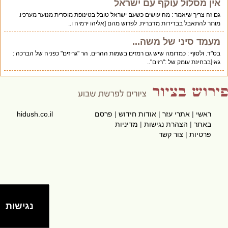
אין מסלול עוקף עם ישראל
גם זה צריך שיאמר : מה עושים כשעם ישראל טובל בטינופת מוסרית מנוער מערכיו.
מותר להתאבל בבדידות מדברית. לפרוש מהם [אליהו ירמיה ו..
מעמד סיני של משה...
בס"ד. ולסוף : כמדומה שיש גם רמזים בשמות ההרים. הר "גריזים" כפניה של הברכה :
גאי[בבחינת עומק של :"רזים"..
ראשי
|
אתרי עזר
|
אודות חידוש
|
פרסם
hidush.co.il
באתר
|
הצהרת נגישות
|
מדיניות
פרטיות
|
צור קשר
נגישות