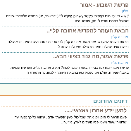
רשת השבוע - אמור
לון
ְאִישׁ כִּי יִיִתֵּן מוּם בַּעֲמִיתוֹ כַּאֲשֶׁר עָשָׂה כֵּן יֵעָשֶׂה לּוֹ" (ויקרא כד, יט) התורה מלמדת שאדם
ובל בחברו וגורם לו נזק, עונשו יהיה
באת העומר למקדש/ אהובה קליי..
הובה קליין
את העומר למקדש. שיר מאת: אהובה קליין © בארץ מובטחת לעם מאת בורא עולם
יעת אפם עמלים חמה מבשילה שיבולים. עתה ל
רשת אמור,מה גנוז בציווי הבא..
הובה קליין
שת אמור- מה גנוז בציווי הבאת העומר לכהן? מאת: אהובה קליין. הפרשה עוסקת
בל ושמחה, אולם אנו נעסוק כאן בהבאת העומר - לכהן. כך מתארת ה
יונים אחרונים
למען יידע אחרון צאצאיי.....
פעם הראה לי הזקן זקן אחר, שכל כולו כעין "פקעת" אדם . שהוא כל כך כפוף. עד
שדומה שעוד מעט ופניו נושקים לארץ. אזיי,הו..