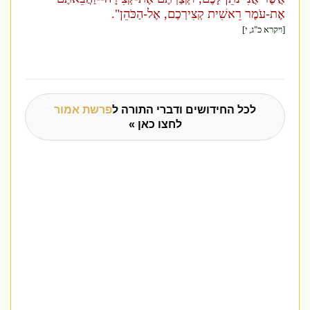
אֶת-עֹמֶר רֵאשִׁית קְצִירְכֶם, אֶל-הַכֹּהֵן".
[ויקרא כ"ג, י]
לכל החידושים ודברי התורה ל
פרשת אמור
לחצו כאן »