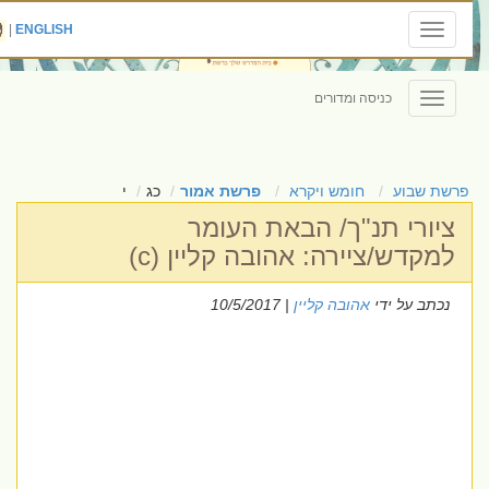
|
ENGLISH
Toggle
navigation
כניסה ומדורים
Toggle
navigation
פרשת שבוע
חומש ויקרא
פרשת אמור
כג
י
ציורי תנ"ך/ הבאת העומר
למקדש/ציירה: אהובה קליין (c)
נכתב על ידי
אהובה קליין
| 10/5/2017