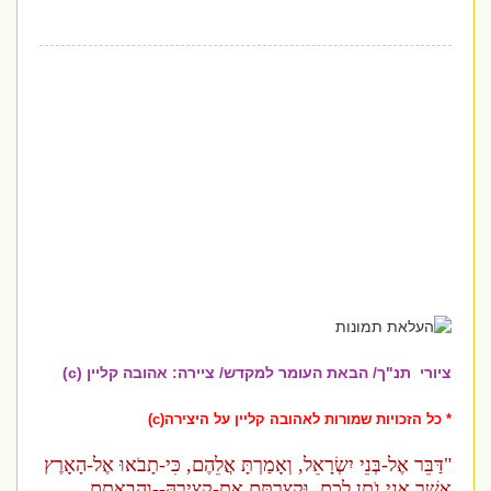
ציורי תנ"ך/ הבאת העומר למקדש/ ציירה: אהובה קליין (c)
* כל הזכויות שמורות לאהובה קליין על היצירה(c)
"דַּבֵּר אֶל-בְּנֵי יִשְׂרָאֵל, וְאָמַרְתָּ אֲלֵהֶם, כִּי-תָבֹאוּ אֶל-הָאָרֶץ
אֲשֶׁר אֲנִי נֹתֵן לָכֶם, וּקְצַרְתֶּם אֶת-קְצִירָהּ--וַהֲבֵאתֶם