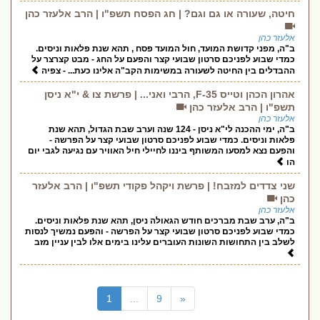
חיטה, שעורה או גם וגם? | חג הפסח תשפ"ו | הרב אלעזר כהן
אלעזר כהן
ב"ה, מפני קדושת המועד, חול המועד פסח , תהא שנת פלאות וניסים.
כמדי שבוע לפניכם סרטון שבועי קצר והפעם על החג - מבט קצרצר על
ההבדלים בין החיטה לשעורה במשימות הקב"ה אלינו כעת... - צפיה
אהרון הכהן וטייס F-35, הרבי ואני... | פרשת צו & י"א ניסן
תשפ"ו | הרב אלעזר כהן
אלעזר כהן
ב"ה, ימי ההכנה לי"א ניסן - 124 שנה וערב שבת הגדול, תהא שנת
פלאות וניסים. כמדי שבוע לפניכם סרטון שבועי קצר על הפרשה -
והפעם נצא למסעו המשותף ביננו לחיילי חיל האוויר עם נגיעה לגבי יום
הו
שני צדדים למזבח! | פרשת ויקהל פקודי תשפ"ו | הרב אלעזר
כהן
אלעזר כהן
ב"ה, ערב שבת מברכים חודש הגאולה ניסן, תהא שנת פלאות וניסים.
כמדי שבוע לפניכם סרטון שבועי קצר על הפרשה - והפעם נמשיך לנסות
לשלב בין התחושות השונות העוברים עלינו בימים אלו לבין עניין מזב
(current)
1
...
9
«