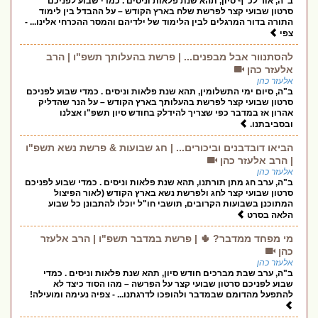
ב"ה, אור לכ"ף סיון, תהא שנת פלאות וניסים . כמדי שבוע לפניכם
סרטון שבועי קצר לפרשת שלח בארץ הקודש – על ההבדל בין לימוד
התורה בדור המרגלים לבין הלימוד של ילדיהם והמסר ההכרחי אלינו... -
צפי
להסתנוור אבל מבפנים... | פרשת בהעלותך תשפ"ו | הרב
אלעזר כהן
אלעזר כהן
ב"ה, סיום ימי התשלומין, תהא שנת פלאות וניסים . כמדי שבוע לפניכם
סרטון שבועי קצר לפרשת בהעלותך בארץ הקודש – על הנר שהדליק
אהרון אז במדבר כפי שצריך להידלק בחודש סיון תשפ"ו אצלנו
ובסביבתנו.
הביאו דובדבנים וביכורים... | חג שבועות & פרשת נשא תשפ"ו
| הרב אלעזר כהן
אלעזר כהן
ב"ה, ערב חג מתן תורתנו, תהא שנת פלאות וניסים . כמדי שבוע לפניכם
סרטון שבועי קצר לחג ולפרשת נשא בארץ הקודש (לאור הפיצול
המתוכנן בשבועות הקרובים, תושבי חו"ל יוכלו להתבונן כל שבוע
הלאה בסרט
מי מפחד ממדבר? 🌵 | פרשת במדבר תשפ"ו | הרב אלעזר
כהן
אלעזר כהן
ב"ה, ערב שבת מברכים חודש סיון, תהא שנת פלאות וניסים . כמדי
שבוע לפניכם סרטון שבועי קצר על הפרשה – מהו הסוד כיצד לא
להתפעל מהדומם שבמדבר ולהופכו לדרגתנו... - צפיה נעימה ומועילה!