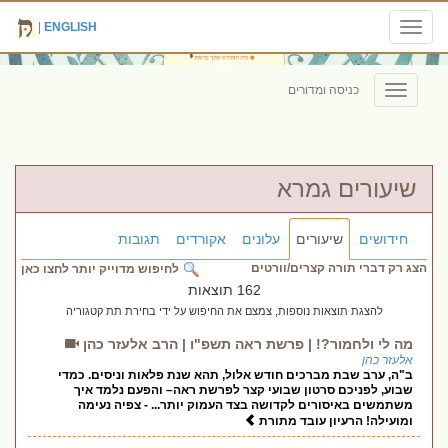
|
ENGLISH
Toggle
navigation
כניסה ומדורים
Toggle
navigation
שיעורים גמרא
חידושים
שיעורים
עלונים
אקורדים
תגובות
הצג רק דברי תורה קצרים/וורטים
לחיפוש מדוייק יותר לחצו כאן
162 תוצאות
להצגת תוצאות נוספות, צמצם את החיפוש על ידי בחירת תת קטגוריה
מה לי ולחמור?! | פרשת ראה תשפ"ו | הרב אלעזר כהן
אלעזר כהן
ב"ה, ערב שבת מברכים חודש אלול, תהא שנת פלאות וניסים. כמדי
שבוע, לפניכם סרטון שבועי קצר לפרשת ראה– והפעם נלמד איך
משתמשים באיסורים לקדושה בצד העמוק יותר... - צפיה נעימה
ומועילה! הרעיון עובד מתורת