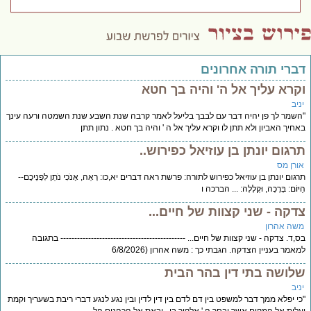
דברי תורה אחרונים
וקרא עליך אל ה' והיה בך חטא
יניב
"השמר לך פן יהיה דבר עם לבבך בליעל לאמר קרבה שנת השבע שנת השמטה ורעה עינך
באחיך האביון ולא תתן לו וקרא עליך אל ה ' והיה בך חטא . נתון תתן
תרגום יונתן בן עוזיאל כפירוש..
אורן מס
תרגום יונתן בן עוזיאל כפירוש לתורה: פרשת ראה דברים יא,כו: רְאֵה, אָנֹכִי נֹתֵן לִפְנֵיכֶם--
הַיּוֹם: בְּרָכָה, וּקְלָלָה: ... הברכה ו
צדקה - שני קצוות של חיים...
משה אהרון
בס,ד. צדקה - שני קצוות של חיים... --------------------------------------------- בתגובה
למאמר בעניין הצדקה. הגבתי כך : משה אהרון (6/8/2026
שלושה בתי דין בהר הבית
יניב
"כי יפלא ממך דבר למשפט בין דם לדם בין דין לדין ובין נגע לנגע דברי ריבת בשעריך וקמת