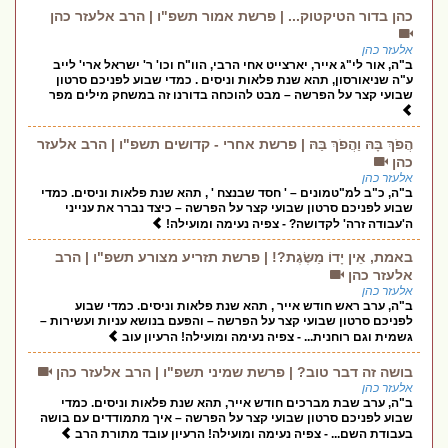
כהן בדור הטיקטוק... | פרשת אמור תשפ"ו | הרב אלעזר כהן
אלעזר כהן
ב"ה, אור לי"ג אייר, יארצייט אחי הרבי, הוו"ח וכו' ר' ישראל ארי' לייב
ע"ה שניאורסון, תהא שנת פלאות וניסים . כמדי שבוע לפניכם סרטון
שבועי קצר על הפרשה – מבט להוכחה בדורנו זה במשחק מילים מפר
הֲפֹךְ בָּהּ וַהֲפֹךְ בַּהּ | פרשת אחרי - קדושים תשפ"ו | הרב אלעזר
כהן
אלעזר כהן
ב"ה, כ"ב למ"טמונים – ' חסד שבנצח ' , תהא שנת פלאות וניסים. כמדי
שבוע לפניכם סרטון שבועי קצר על הפרשה – כיצד נברר את ענייני
ה'עבודה זרה' לקדושה? - צפיה נעימה ומועילה!
באמת, אֵין יָדוֹ מַשֶּׂגֶת?! | פרשת תזריע מצורע תשפ"ו | הרב
אלעזר כהן
אלעזר כהן
ב"ה, ערב ראש חודש אייר , תהא שנת פלאות וניסים. כמדי שבוע
לפניכם סרטון שבועי קצר על הפרשה – והפעם בנושא עניות ועשירות –
גשמית וגם רוחנית... - צפיה נעימה ומועילה! הרעיון עוב
בושה זה דבר טוב? | פרשת שמיני תשפ"ו | הרב אלעזר כהן
אלעזר כהן
ב"ה, ערב שבת מברכים חודש אייר, תהא שנת פלאות וניסים. כמדי
שבוע לפניכם סרטון שבועי קצר על הפרשה – איך מתמודדים עם בושה
בעבודת השם... - צפיה נעימה ומועילה! הרעיון עובד מתורת הרב