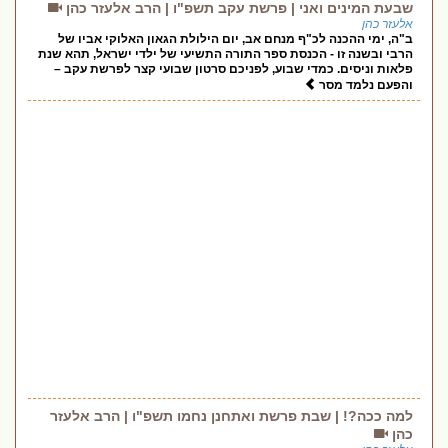
שבעת המינים ואני | פרשת עקב תשפ"ו | הרב אלעזר כהן
אלעזר כהן
ב"ה, ימי ההכנה לכ"ף מנחם אב, יום הילולת הגאון האלוקי אביו של
הרבי ובשנה זו - הכנסת ספר התורה התשיעי של ילדי ישראל, תהא שנת
פלאות וניסים. כמדי שבוע, לפניכם סרטון שבועי קצר לפרשת עקב –
והפעם נלמד מסר
למה ככה?! | שבת פרשת ואתחנן נחמו תשפ"ו | הרב אלעזר
כהן