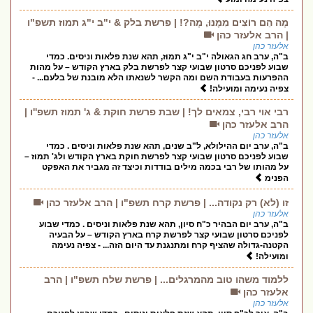
מָה הֵם רוֹצִים מִמֶּנּוּ, מָה?! | פרשת בלק & י"ב י"ג תמוז תשפ"ו
| הרב אלעזר כהן
אלעזר כהן
ב"ה, ערב חג הגאולה י"ב י"ג תמוז, תהא שנת פלאות וניסים. כמדי
שבוע לפניכם סרטון שבועי קצר לפרשת בלק בארץ הקודש – על מהות
ההפרעות בעבודת השם ומה הקשר לשנאתו הלא מובנת של בלעם... -
צפיה נעימה ומועילה!
רבי אוי רבי, צמאים לך! | שבת פרשת חוקת & ג' תמוז תשפ''ו |
הרב אלעזר כהן
אלעזר כהן
ב"ה, ערב יום ההילולא, ל"ב שנים, תהא שנת פלאות וניסים . כמדי
שבוע לפניכם סרטון שבועי קצר לפרשת חוקת בארץ הקודש ולג' תמוז –
על מהותו של רבי בכמה מילים בודדות וכיצד זה מגביר את האפקט
הפנימ
זו (לא) רק נקודה... | פרשת קרח תשפ"ו | הרב אלעזר כהן
אלעזר כהן
ב"ה, ערב יום הבהיר כ"ח סיון, תהא שנת פלאות וניסים . כמדי שבוע
לפניכם סרטון שבועי קצר לפרשת קרח בארץ הקודש – על הבעיה
הקטנה-גדולה שהציף קרח ומתנגנת עד היום הזה... - צפיה נעימה
ומועילה!
ללמוד משהו טוב מהמרגלים... | פרשת שלח תשפ"ו | הרב
אלעזר כהן
אלעזר כהן