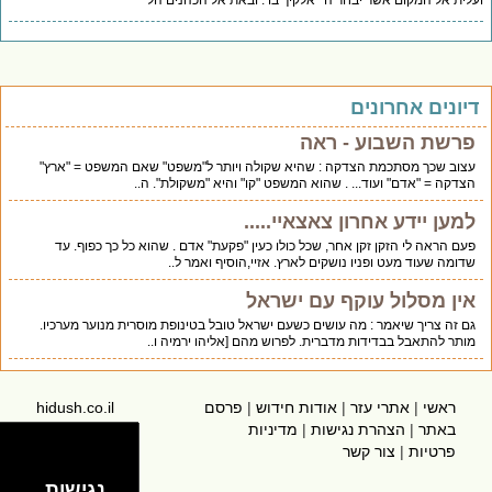
ועלית אל המקום אשר יבחר ה ' אלקיך בו . ובאת אל הכהנים הל
דיונים אחרונים
פרשת השבוע - ראה
עצוב שכך מסתכמת הצדקה : שהיא שקולה ויותר ל"משפט" שאם המשפט = "ארץ"
הצדקה = "אדם" ועוד... . שהוא המשפט "קו" והיא "משקולת". ה..
למען יידע אחרון צאצאיי.....
פעם הראה לי הזקן זקן אחר, שכל כולו כעין "פקעת" אדם . שהוא כל כך כפוף. עד
שדומה שעוד מעט ופניו נושקים לארץ. אזיי,הוסיף ואמר ל..
אין מסלול עוקף עם ישראל
גם זה צריך שיאמר : מה עושים כשעם ישראל טובל בטינופת מוסרית מנוער מערכיו.
מותר להתאבל בבדידות מדברית. לפרוש מהם [אליהו ירמיה ו..
ראשי
|
אתרי עזר
|
אודות חידוש
|
פרסם
hidush.co.il
באתר
|
הצהרת נגישות
|
מדיניות
פרטיות
|
צור קשר
נגישות