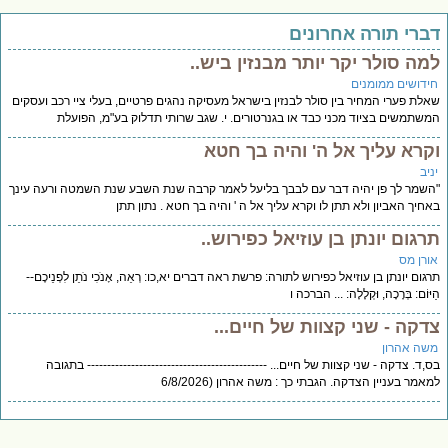
דברי תורה אחרונים
למה סולר יקר יותר מבנזין ביש..
חידושים ממומנים
שאלת פערי המחיר בין סולר לבנזין בישראל מעסיקה נהגים פרטיים, בעלי ציי רכב ועסקים
המשתמשים בציוד מכני כבד או בגנרטורים. י. שגב שרותי תדלוק בע"מ, הפועלת
וקרא עליך אל ה' והיה בך חטא
יניב
"השמר לך פן יהיה דבר עם לבבך בליעל לאמר קרבה שנת השבע שנת השמטה ורעה עינך
באחיך האביון ולא תתן לו וקרא עליך אל ה ' והיה בך חטא . נתון תתן
תרגום יונתן בן עוזיאל כפירוש..
אורן מס
תרגום יונתן בן עוזיאל כפירוש לתורה: פרשת ראה דברים יא,כו: רְאֵה, אָנֹכִי נֹתֵן לִפְנֵיכֶם--
הַיּוֹם: בְּרָכָה, וּקְלָלָה: ... הברכה ו
צדקה - שני קצוות של חיים...
משה אהרון
בס,ד. צדקה - שני קצוות של חיים... --------------------------------------------- בתגובה
למאמר בעניין הצדקה. הגבתי כך : משה אהרון (6/8/2026