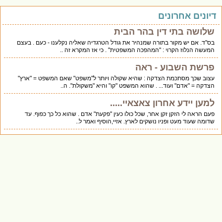
דיונים אחרונים
שלושה בתי דין בהר הבית
בס"ד. אם יש מקור בתורה שמנהיר את גודל הטרגדיה שאליה נקלענו - כעם . בעצם
המעשה הנלוז הקרוי : "המהפכה המשפטית" . כי אז המקרא זה ..
פרשת השבוע - ראה
עצוב שכך מסתכמת הצדקה : שהיא שקולה ויותר ל"משפט" שאם המשפט = "ארץ"
הצדקה = "אדם" ועוד... . שהוא המשפט "קו" והיא "משקולת". ה..
למען יידע אחרון צאצאיי.....
פעם הראה לי הזקן זקן אחר, שכל כולו כעין "פקעת" אדם . שהוא כל כך כפוף. עד
שדומה שעוד מעט ופניו נושקים לארץ. אזיי,הוסיף ואמר ל..