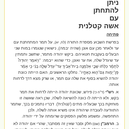
ניתן
להתחתן
עם
אשה קטלנית
פתיחה
בפרשת השבוע מספרת התורה
, על תמר המתחתנת עם
(לח, יא)
ער ולאחר מכן עם אונן (שהיה יבמה), נישואין שנגמרו במות שני
הבעלים בעקבות חטאיהם. ביקש יהודה מתמר, שתשב ותמתין
עד שיגדל שלה, אח ער ואונן, כדי שהוא ייבמה: ''
וַיֹּ֣אמֶר יְהוּדָה֩
לְתָמָ֨ר כַּלָּת֜וֹ שְׁבִ֧י אַלְמָנָ֣ה בֵית־אָבִ֗יךְ עַד־יִגְדַּל֙ שֵׁלָ֣ה בְנִ֔י כִּ֣י אָמַ֔ר
פֶּן־יָמ֥וּת גַּם־ה֖וּא כְּאֶחָ֑יו''.
נחלקו הראשונים, האם הייתה כוונת
יהודה להשיא בסוף את שלה עם תמר, או שרק מצא דרך לדחות
אותה:
א.
רש''י
פירש, שכוונת יהודה הייתה לדחות את תמר
(ד''ה כי)
בקש, ולא הייתה לו כוונה להשיאה לשלה, שכן ראה שאשה זו
מוחזקת בכך שבעליה מתים
. דבריו נתמכים בכך, שתמר
('קטלנית')
התוודעה לעובדה שיהודה אינו משיא אותה לשלה, ולכן
התחפשה, ומשמע מלשון הפסוקים שרומתה על ידי יהודה.
ב.
הרמב''ן
חלק וסבר שאין זה מסתבר, שהרי אם יהודה לא
(שם)