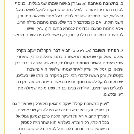
ב.
בתשובה מאהבה
דן באשה שמתו שני בעליה, ובנוסף
(א, צב)
לסברת הנודע ביהודה דלעיל כתב שיש מקום להקל לשאת בעל
השלישי, שכן במקרה שהובא לפניו, בעל אחד שנשאה היה זקן,
השני חולה, ואם כן מסתבר לומר שלא מתו מחמת מזלה הרע,
אלא מחמת טבעם. ובדומה לגמרא בתענית
, שיש
(כ ע''א)
להתענות במקרה בו נפלו קירות, רק כאשר לא היו רעועות מראש.
ג.
הפתחי תשובה
הביא דברי הקהלות יעקב מקרלין
(אבה''ע ט, ב)
שנקט, שעל אף שכאמור הראשונים כתבו שהלכה כרבי, שאחרי
שתי פעמים האשה מוחזקת כקטלנית, למעשה הלכה כדברי רבן
שמעון בן גמליאל, שרק לאחר שמתו שלושה היא נחשבת
כקטלנית, ורק חששו לדברי רבי. לכן במקרה בו מתו שני בעלים,
יש מקום להקל לשאת נוסף ובפרט כאשר הייתה נשואה זמן רב
לבעלים הקודמים, והולידה בנים ובנות, שאז מוכח שמזלה אינו
רע. ובלשונו:
''ועיין בתשובת קהלת יעקב מהגאון מקארלין שהאריך גם
כן בעניין זה, ובעובדא דידיה לא היו לה רק שני אנשים.
והאריך להביא ראיות דעיקר הלכה כרבן שמעון גמליאל
בכל דוכתי, רק חומרא בעלמא הוא שהחמירו לפסוק
בנישואין כרבי, וכתב דלכן נוכל לסמוך כל שיש סברות