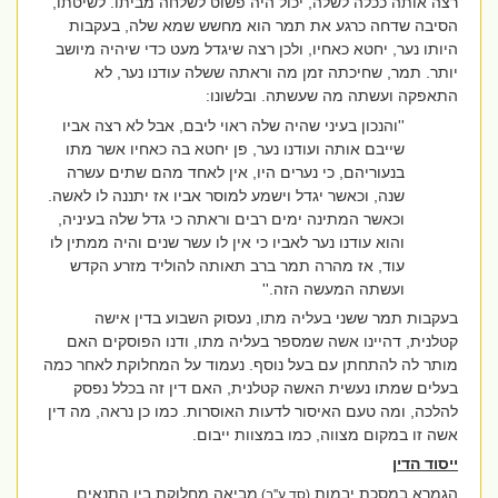
רצה אותה ככלה לשלה, יכול היה פשוט לשלחה מביתו. לשיטתו,
הסיבה שדחה כרגע את תמר הוא מחשש שמא שלה, בעקבות
היותו נער, יחטא כאחיו, ולכן רצה שיגדל מעט כדי שיהיה מיושב
יותר. תמר, שחיכתה זמן מה וראתה ששלה עודנו נער, לא
התאפקה ועשתה מה שעשתה. ובלשונו:
''והנכון בעיני שהיה שלה ראוי ליבם, אבל לא רצה אביו
שייבם אותה ועודנו נער, פן יחטא בה כאחיו אשר מתו
בנעוריהם, כי נערים היו, אין לאחד מהם שתים עשרה
שנה, וכאשר יגדל וישמע למוסר אביו אז יתננה לו לאשה.
וכאשר המתינה ימים רבים וראתה כי גדל שלה בעיניה,
והוא עודנו נער לאביו כי אין לו עשר שנים והיה ממתין לו
עוד, אז מהרה תמר ברב תאותה להוליד מזרע הקדש
ועשתה המעשה הזה.''
בעקבות תמר ששני בעליה מתו, נעסוק השבוע בדין אישה
קטלנית, דהיינו אשה שמספר בעליה מתו, ודנו הפוסקים האם
מותר לה להתחתן עם בעל נוסף. נעמוד על המחלוקת לאחר כמה
בעלים שמתו נעשית האשה קטלנית, האם דין זה בכלל נפסק
להלכה, ומה טעם האיסור לדעות האוסרות. כמו כן נראה, מה דין
אשה זו במקום מצווה, כמו במצוות ייבום.
ייסוד הדין
הגמרא במסכת יבמות
מביאה מחלוקת בין התנאים,
(סד ע''ב)