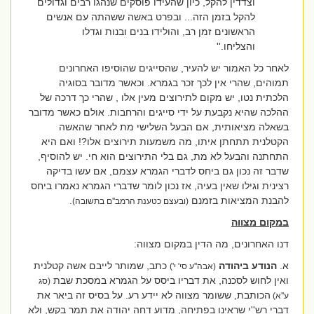
וצדדין להקל, כיון שהעידו פוסקים שנהגו רבים וגדולים
להקל בזמן הזה... ובפרט באשה ששהתה עם אנשים
הראשונים זמן רב, והולידו בנים ובנות וגדלו
והצליחו.''
לאחר כל האמור יש להעיר, שהסייגים שהוסיפו האחרונים
תמוהים, שהרי אין לכך זכר בגמרא. וכאשר מדובר בסוגיה
הלכתית נטו, יש מקום לתירוצים מעין אלו , שהרי כך דרכה של
ההלכה שהיא נקבעת על ידי סייגים והרחבות. אולם כאשר מדובר
בשאלה מציאותית, אם הבעל השלישי מת לאחר שהאשה
הקטלנית תתחתן איתו, מה משמעות תירוצים אלו?! ואם היא
התחתנה והבעל לא מת, גם בלי התירוצים הוא חי. יש להוסיף,
שדבר זה נכון גם ביחס לדברי הגמרא עצמם, אם עשו בדיקה
רצינית וגילו שאין בעיה, אז נכון לומר שדברי הגמרא נאמרו ביחס
להבנת המציאות בזמנם
.
(ובעצם כטענת הרמב''ם בתשובה)
במקום מצווה
דנו האחרונים, מה הדין במקום מצווה:
א.
הנודע ביהודה
כתב, שמותר לייבם אשה קטלנית
(אבה''ע סי' י')
ואין לחוש לסכנה, את דבריו ביסס על הגמרא במסכת שבת
(סג
הכותבת, ששומר מצווה לא יידע רע. על בסיס זה ביאר את
ע''א)
דברי רש''י שראינו בפתיחה, מדוע דחה יהודה את תמר בקש, ולא