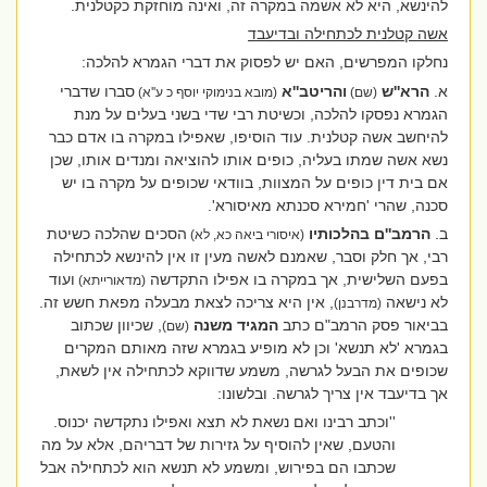
להינשא, היא לא אשמה במקרה זה, ואינה מוחזקת כקטלנית.
אשה קטלנית לכתחילה ובדיעבד
נחלקו המפרשים, האם יש לפסוק את דברי הגמרא להלכה:
א.
הרא''ש
והריטב''א
סברו שדברי
(שם)
(מובא בנימוקי יוסף כ ע''א)
הגמרא נפסקו להלכה, וכשיטת רבי שדי בשני בעלים על מנת
להיחשב אשה קטלנית. עוד הוסיפו, שאפילו במקרה בו אדם כבר
נשא אשה שמתו בעליה, כופים אותו להוציאה ומנדים אותו, שכן
אם בית דין כופים על המצוות, בוודאי שכופים על מקרה בו יש
סכנה, שהרי 'חמירא סכנתא מאיסורא'.
ב.
הרמב''ם בהלכותיו
הסכים שהלכה כשיטת
(איסורי ביאה כא, לא)
רבי, אך חלק וסבר, שאמנם לאשה מעין זו אין להינשא לכתחילה
בפעם השלישית, אך במקרה בו אפילו התקדשה
ועוד
(מדאורייתא)
לא נישאה
, אין היא צריכה לצאת מבעלה מפאת חשש זה.
(מדרבנן)
בביאור פסק הרמב"ם כתב
המגיד משנה
, שכיוון שכתוב
(שם)
בגמרא 'לא תנשא' וכן לא מופיע בגמרא שזה מאותם המקרים
שכופים את הבעל לגרשה, משמע שדווקא לכתחילה אין לשאת,
אך בדיעבד אין צריך לגרשה. ובלשונו:
''וכתב רבינו ואם נשאת לא תצא ואפילו נתקדשה יכנוס.
והטעם, שאין להוסיף על גזירות של דבריהם, אלא על מה
שכתבו הם בפירוש, ומשמע לא תנשא הוא לכתחילה אבל