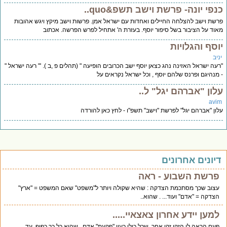
נפי יונה- פרשת וישב תשפ&quo..
שת וישב להצלחה החיילים ואחדות עם ישראל אמן. פרשות וישב מיקץ ויגש אהובות
וד על הציבור בשל סיפור יוסף. בעזרת ה' אתחיל לפרש הפרשה. אכתוב
וסף והגלויות
יב
עה ישראל האזינה נהג כצאן יוסף ישב הכרובים הופיעה " (תהלים פ ,ב ). '" רעה ישראל "
מנהיגם ופרנס שלהם יוסף , וכל ישראל נקראים על
לון "אברהם יגל" ל..
avi
ון "אברהם יגל" לפרשת "וישב" תשפ"ו - לחץ כאן להורדה
יונים אחרונים
פרשת השבוע - ראה
עצוב שכך מסתכמת הצדקה : שהיא שקולה ויותר ל"משפט" שאם המשפט = "ארץ"
הצדקה = "אדם" ועוד... . שהוא..
למען יידע אחרון צאצאיי.....
פעם הראה לי הזקן זקן אחר, שכל כולו כעין "פקעת" אדם . שהוא כל כך כפוף. עד