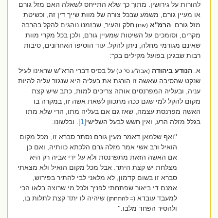
להורות על גירושין. מתוך כך שלא התייחס לשאלה האם מזל גורם
או מעיין גורם, משמע שבכל צורה של מוות שייך דין זה, וכשיטת
מזל גורם.
הרמ''א
חלק והעיר, שבזמנו נוהגים להקל בהרבה
(שם)
מקרים, וסומכים על השיטות שמעיין גורם, ולכן בכל מקרי מוות
שאינם מגורמי מחלה, ניתן להקל. עוד הוסיפו האחרונים, סיבות
רבות שבגינן בפועל מקילים בכך:
א.
הנודע ביהודה
על בסיס דברי הרא''ש שראינו לעיל
(אבה''ע סי' ט)
שנקט שהסיבה שאשה זו הורגת את בעליה היא שנגזר עליה להיות
עניה, ובעליה המפרנסים אותה צריכים למות, כתב שיש קצת
מקום להקל למי שגם ככה מתכוון לשאת אשה זו, במקרה בו
האשה מפרנסת עצמה, שאז גם אם בעליה מתו, הרי שלא מתו
בגלל מזלה הרע, ואין חשש לבעל השלישי
[1]
. ובלשונו:
''ואף שלמאן דאמר מעין גורם נסתר סברא זו, מכל מקום
הואיל ורב אשי אמר מזלה גרם הלכתא כוותיה, ואם כן
אם האשה הזאת מתפרנסת ולא על ידי אביה רק היא
מצלחת יש קצת היתר. אבל מכל מקום הואיל ולא מצאתי
סברא זו בשום קדמון, לא מלאני לבי להתיר בפירוש,
אמנם די ביאור שפתחתי לפניך ולכל מי שרוצה בלאו הכי
למעבד עובדא
שיהיה לו יתד קצת לתלות בו,
(= להתחתן)
ולהסיר הפחד מלבו.''