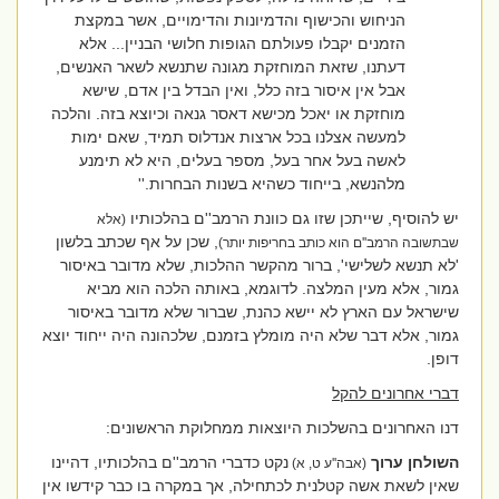
הניחוש והכישוף והדמיונות והדימויים, אשר במקצת
הזמנים יקבלו פעולתם הגופות חלושי הבניין... אלא
דעתנו, שזאת המוחזקת מגונה שתנשא לשאר האנשים,
אבל אין איסור בזה כלל, ואין הבדל בין אדם, שישא
מוחזקת או יאכל מכישא דאסר גנאה וכיוצא בזה. והלכה
למעשה אצלנו בכל ארצות אנדלוס תמיד, שאם ימות
לאשה בעל אחר בעל, מספר בעלים, היא לא תימנע
מלהנשא, בייחוד כשהיא בשנות הבחרות.''
יש להוסיף, שייתכן שזו גם כוונת הרמב''ם בהלכותיו
(אלא
, שכן על אף שכתב בלשון
שבתשובה הרמב''ם הוא כותב בחריפות יותר)
'לא תנשא לשלישי', ברור מהקשר ההלכות, שלא מדובר באיסור
גמור, אלא מעין המלצה. לדוגמא, באותה הלכה הוא מביא
שישראל עם הארץ לא יישא כהנת, שברור שלא מדובר באיסור
גמור, אלא דבר שלא היה מומלץ בזמנם, שלכהונה היה ייחוד יוצא
דופן.
דברי אחרונים להקל
דנו האחרונים בהשלכות היוצאות ממחלוקת הראשונים:
השולחן ערוך
נקט כדברי הרמב''ם בהלכותיו, דהיינו
(אבה''ע ט, א)
שאין לשאת אשה קטלנית לכתחילה, אך במקרה בו כבר קידשו אין