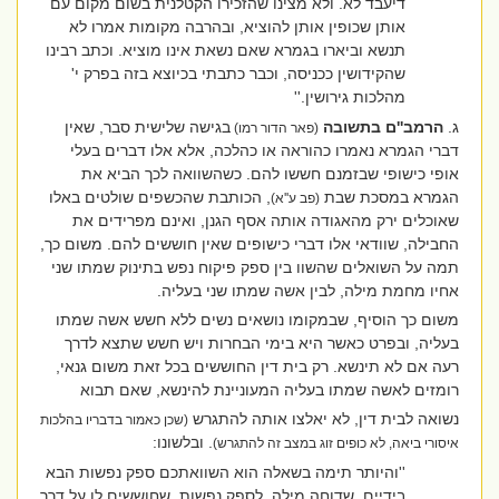
דיעבד לא. ולא מצינו שהזכירו הקטלנית בשום מקום עם
אותן שכופין אותן להוציא, ובהרבה מקומות אמרו לא
תנשא וביארו בגמרא שאם נשאת אינו מוציא. וכתב רבינו
שהקידושין ככניסה, וכבר כתבתי בכיוצא בזה בפרק י'
מהלכות גירושין.''
ג.
הרמב''ם בתשובה
בגישה שלישית סבר, שאין
(פאר הדור רמו)
דברי הגמרא נאמרו כהוראה או כהלכה, אלא אלו דברים בעלי
אופי כישופי שבזמנם חששו להם. כשהשוואה לכך הביא את
הגמרא במסכת שבת
, הכותבת שהכשפים שולטים באלו
(פב ע''א)
שאוכלים ירק מהאגודה אותה אסף הגנן, ואינם מפרידים את
החבילה, שוודאי אלו דברי כישופים שאין חוששים להם. משום כך,
תמה על השואלים שהשוו בין ספק פיקוח נפש בתינוק שמתו שני
אחיו מחמת מילה, לבין אשה שמתו שני בעליה.
משום כך הוסיף, שבמקומו נושאים נשים ללא חשש אשה שמתו
בעליה, ובפרט כאשר היא בימי הבחרות ויש חשש שתצא לדרך
רעה אם לא תינשא. רק בית דין החוששים בכל זאת משום גנאי,
רומזים לאשה שמתו בעליה המעוניינת להינשא, שאם תבוא
נשואה לבית דין, לא יאלצו אותה להתגרש
(שכן כאמור בדבריו בהלכות
. ובלשונו:
איסורי ביאה, לא כופים זוג במצב זה להתגרש)
''והיותר תימה בשאלה הוא השוואתכם ספק נפשות הבא
בידיים, שדוחה מילה, לספק נפשות, שחוששים לו על דרך