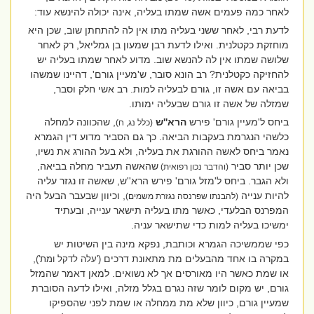
לאחר כמה פעמים אשה שמתו בעליה, אינה יכולה להינשא עוד:
לדעת רבי, לאחר ששני בעליה מתו אין לה להתחתן שוב, שכן היא
מוחזקת כקטלנית. ואילו לדעת רבן שמעון בן גמליאל, רק לאחר
שלושה שמתו אין לה להנשא שוב. מדוע לאחר שמתו בעליה יש
להחזיקה כקטלנית? רב הונא סובר, ש'מעיין גורם', דהיינו שמשהו
בביאה עם אשה זו, גורם לבעליה למות. רב אשי חלק וסבר,
שמזלה של אשה זו גורם שבעליה ימותו.
ביחס ל'מעיין גורם' פירש
הרא''ש
, שהכוונה למחלה
(כלל נג, ח)
כלשהי הנגרמת בעקבות הביאה. כך גם הסביר מדוע דין הגמרא
נאמר ביחס לאשה ההורגת את בעליה, ולא בעל ההורג את נשיו,
שכן יותר סביר
שהאשה תעביר מחלה בביאה,
(והדבר נכון רפואית)
ולא הגבר. ביחס ל'מזל גורם' פירש הרא''ש, שאשה זו נגזר עליה
להיות ענייה
, וכיוון שבעבר הבעל היה
(להבנתו שפרנסה נגזרת משמים)
המפרנס הבלעדי, כאשר מתו בעליה תישאר ענייה, ובעתיד
ימשיכו בעליה למות כדי שתישאר עניה.
כפי שממשיכה הגמרא וכותבת, נפקא מינה בין השיטות יש
במקרה בו אחד מהבעלים מת מתאונת דרכים
,
('עלה לדקל ומת')
או שמת כאשר היו מאורסים אך לא נשואים. למאן דאמר שהמזל
גורם, יש מקום לומר שזה נגרם בגלל מזלה, ואילו לדעה הסוברת
שמעיין גורם, כיוון שלא מת ממחלה או שמת לפני שהספיקו