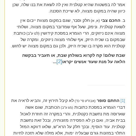
אמר לה בפשטות שהיא קטלנית ואין לה לשאת את בנו שלה, שכן
כיוון שהיה במקום מצווה, לא שייכת הסכנה.
ב.
החכם צבי
חלק וסבר, שגם במקום מצוות ייבום אין
(א, א)
לשאת קטלנית. ונימק, שעל אף שמדובר במקום מצווה, ושלוחי
מצווה אינם ניזוקים, הרי הגמרא במסכת קידושין
כותבת
(לט ע''ב)
שבמקום בו שכיח היזק, אף שלוחי מצווה ניזוקים, ומקרה של
קטלנית הוא מקרה בו שכיח היזק, ולכן גם במקום מצווה יש לחוש.
שבת שלום! קח לקרוא בשולחן שבת, או תעביר בבקשה
[2]
הלאה על מנת שעוד אנשים יקראו
...
החתם סופר
לא קיבל תירוץ זה, והביא לראיה את
[1]
(אבה''ע סי' כד)
דברי הגמרא במסכת כתובות
הכותבת, שגם אשה
(מג ע''ב)
שארוסה מת נחשבת כקטלנית, והרי במקרה זה חוזרת לאכול
בבית אביה, ואם כן לא הפסידה מזונותיה, ובכל זאת נחשבת
קטלנית. עוד הוסיף, ובכך חלק על הרא''ש, שלאו דווקא המזל
התלוי במזונות גורם שבעליה ימות, אלא מזלה שלא תזכה לחיות