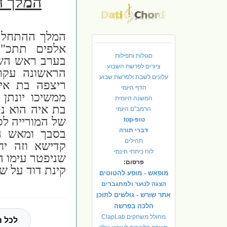
המלך ה
סגולות ותפילות
בערב ראש השנ
ציורים לפרשת השבוע
הראשונה עקר
עלונים לשבת ולפרשת שבוע
הדף היומי
ממשיכו יונתן 
המשנה היומית
בת איה הוא נפ
הרמב"ם היומי
של המורייה לס
טופ-top
דברי תורה
בסבך ומאש ה
תהילים
קדישא וזה י
לוח כיתתי חינמי
שניפטר עימו ה
פרסום:
קינת דוד על ש
מופאש - מופע להטוטים
הצגה לנוער ולמתגברים
אתר שורש - גולשים לתוכן
הלכה בפרשה
מחולל משחקים ClapLab
לכל ה