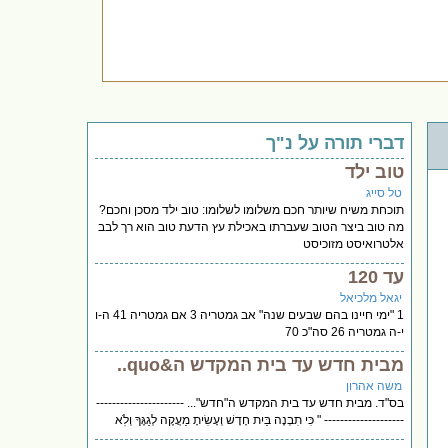
דברי תורה על נ"ך
טוב ילד
טל סייג
תוכחת משיח שיותר חכם משלומו לשלומו: טוב ילד מסכן וחכם?
מה טוב ביצר הטוב שעברתו באכילת עץ הדעת טוב הוא רך לבב
אלטרואיסט מזוכיסט
עד 120
יגאל מלכיאל
1 "ימי חיינו בהם שבעים שנה" אב גמטריה 3 אם גמטריה 41 ה-ו
י-ה גמטריה 26 סה"כ 70
מבית חדש עד בית המקדש ה&quo..
משה אהרון
בס"ד. מבית חדש עד בית המקדש ה"חדש"... ----------------------
-------------------- " כִּי תִבְנֶה בַּיִת חָדָשׁ וְעָשִׂיתָ מַעֲקֶה לְגַגֶּךָ וְלֹֽא