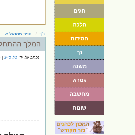
חגים
הלכה
נ"ך
ספר שמואל א
חסידות
המלך ההתחל
נך
נכתב על ידי
טל סייג
| 4/9/2025
משנה
גמרא
מחשבה
שונות