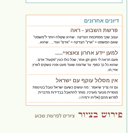
דיונים אחרונים
פרשת השבוע - ראה
עצוב שכך מסתכמת הצדקה : שהיא שקולה ויותר ל"משפט"
שאם המשפט = "ארץ" הצדקה = "אדם" ועוד... . שהוא..
למען יידע אחרון צאצאיי.....
פעם הראה לי הזקן זקן אחר, שכל כולו כעין "פקעת" אדם .
שהוא כל כך כפוף. עד שדומה שעוד מעט ופניו נושקים לארץ.
אזיי,הו..
אין מסלול עוקף עם ישראל
גם זה צריך שיאמר : מה עושים כשעם ישראל טובל בטינופת
מוסרית מנוער מערכיו. מותר להתאבל בבדידות מדברית.
לפרוש מהם [אליהו ירמיה ו..