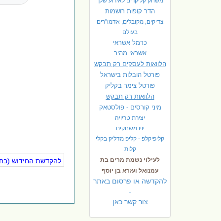
משחק קליקרים לאירוע שלך
הדר קופות רושמות
צדיקים, מקובלים, אדמו"רים
בעולם
כרמל אשראי
אשראי מהיר
הלוואות לעסקים רק תבקש
פורטל הובלות בישראל
פ
ורטל צימר בקליק
הלוואות רק תבקש
מיני קורסים - פולסטאק
יצירת טריויה
יויו משחקים
קליפיקלפ - קליפ מדליק בקלי
קלות
לעילוי נשמת מרים בת
להקדשת החידוש (בחינ
עמנואל ועזרא בן יוסף
להקדשה או פרסום באתר
-
צור קשר כאן