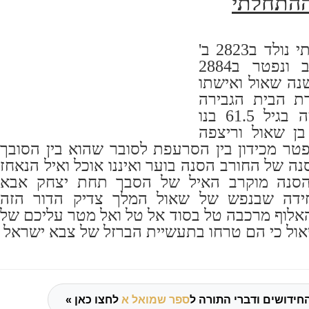
התחלתי
המלך ההתחלתי נולד ב2823 ב'
אלפים תתכ"ב ונפטר ב2884
ה שאול ואישתו
ת הבית הגבירה
ריצפה בת איה בגיל 61.5 בנו
בן שאול וריצפה
טר מכידון בין הסרעפת לסובר שהוא בין הסובך
נה של החורב הסנה בוער ואיננו אוכל ואיל הנאחז
סנה מוקרב האיל של הסבך תחת יצחק אבא
חידה שבנפש של שאול המלך צדיק הדור הזה
אלוף מרכבה טל בסוד אל טל ואל מטר עליכם של
אול כי הם טרחו בתעשיית הברזל של צבא ישראל
חידושים ודברי התורה ל
ספר שמואל א
לחצו כאן »