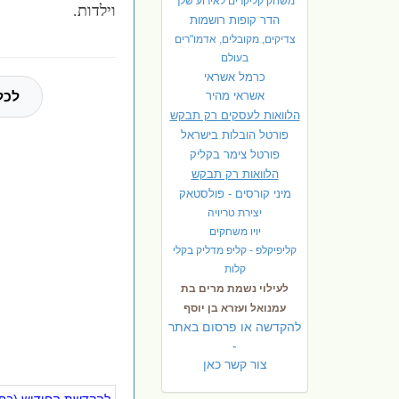
משחק קליקרים לאירוע שלך
וילדות.
הדר קופות רושמות
צדיקים, מקובלים, אדמו"רים
בעולם
כרמל אשראי
אשראי מהיר
לכל
הלוואות לעסקים רק תבקש
פורטל הובלות בישראל
פ
ורטל צימר בקליק
הלוואות רק תבקש
מיני קורסים - פולסטאק
יצירת טריויה
יויו משחקים
קליפיקלפ - קליפ מדליק בקלי
קלות
לעילוי נשמת מרים בת
עמנואל ועזרא בן יוסף
להקדשה או פרסום באתר
-
צור קשר כאן
להקדשת החידוש (בחינ