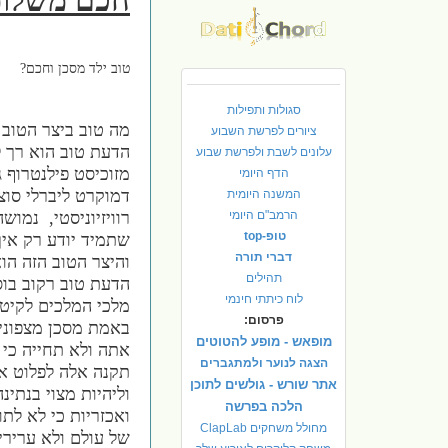
טוב ילד מסכן וחכם?
סגולות ותפילות
מה טוב ביצר הטוב
ציורים לפרשת השבוע
הדעת טוב הוא רך 
עלונים לשבת ולפרשת שבוע
מזוכיסט פילנטרוף ג
הדף היומי
דמוקרט ליברלי סוצ
המשנה היומית
הרמב"ם היומי
רוויזיוניסטי, נמוש
טופ-top
שתמיד יודע רק איך
דברי תורה
והיצר הטוב הזה הו
תהילים
הדעת טוב רקוב בו
לוח כיתתי חינמי
מלכי המלכים לקיטה
פרסום:
באמת מסכן מצפוניו
מופאש - מופע להטוטים
אתה ולא תחייה כי 
הצגה לנוער ולמתגברים
תקנה אלה לפלוט את
אתר שורש - גולשים לתוכן
וליהיות מצוי בנתינ
הלכה בפרשה
ואכזריות כי לא לתו
מחולל משחקים ClapLab
של עולם ולא ערירי