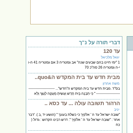
דברי תורה על נ"ך
עד 120
יגאל מלכיאל
1 "ימי חיינו בהם שבעים שנה" אב גמטריה 3 אם גמטריה 41 ה-ו
י-ה גמטריה 26 סה"כ 70
מבית חדש עד בית המקדש ה&quo..
משה אהרון
בס"ד. מבית חדש עד בית המקדש ה"חדש"... ----------------------
-------------------- " כִּי תִבְנֶה בַּיִת חָדָשׁ וְעָשִׂיתָ מַעֲקֶה לְגַגֶּךָ וְלֹֽא
הרהור תשובה עולה ... עד כסא ..
יניב
"שובה ישראל עד ה ' אלקיך כי כשלת בעונך " (הושע יד ,ב ). 'דבר
אחר : "שובה ישראל עד ה ' אלקיך ". דרש רבינו הקדוש : גדול (
כח