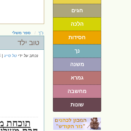
חגים
הלכה
נ"ך
ספר משלי
חסידות
טוב ילד
נך
נכתב על ידי
טל סייג
| 3/9/2025
משנה
גמרא
מחשבה
שונות
תוכחת מ
חכם משלומ