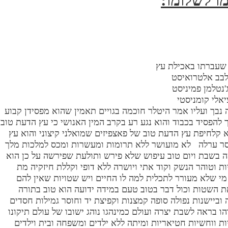
 שעברתו באכילת עץ
לבב אלטרואיסט
'נטלמן פמיניסט
יאלי קומניסטי
ה נבך ועליו אמר היטלר חוכמה בגויים תאמין שהוא מפסידן קבוע
 להפסיד בכבוד והוא נגע רע בקרב המין האנושי כי עץ הדעת טוב
א קלחיפת עץ הדעת טוב של פאצפיזים שמואלני קיצוני והוא עץ
סר ערלה לא מועושר ללא תרומות ומעשרות ומכס למלכות מלך
 בשבת ויום טוב עיפוש שלא פירש ותולעת שפירשה על כן הוא
ת וטוהר הנשק וקוד אתי ויושרה ללא דופי וקללת חיזקיה מת
מי שלא מעורר לתכלית למה לו החיים ויש שטויות שאין להם
 השטות וכול דבר בטוב טעם במידה ידועה הוא טוב בתורה
ה וביישנות נפולה סופה קמצנות וקפיצת יד וחוסר גמילות חסדים
הו בראה לשבת יצרה ועולם כמינהגו נוהג ישובו של עולם תיקונו
ות ווחשיות חטיאריות ומיתה ללא ילדים ומשפחה ובית וילדים