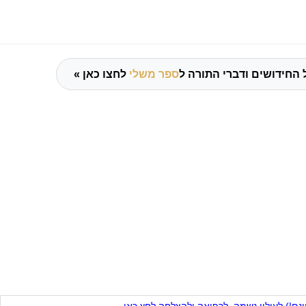
 החידושים ודברי התורה ל
ספר משלי
לחצו כאן »
ם!) לעילוי נשמה, לרפואה ולהצלחה לחץ כאן