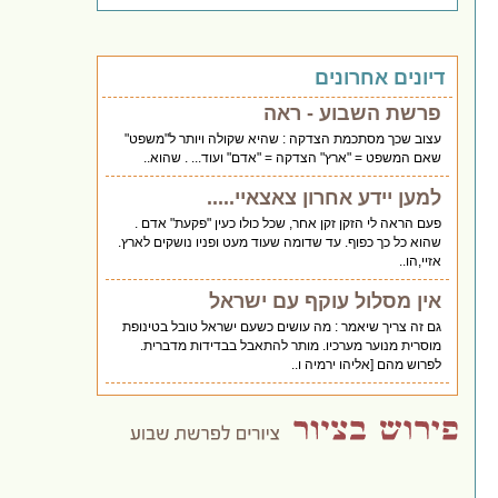
דיונים אחרונים
פרשת השבוע - ראה
עצוב שכך מסתכמת הצדקה : שהיא שקולה ויותר ל"משפט"
שאם המשפט = "ארץ" הצדקה = "אדם" ועוד... . שהוא..
למען יידע אחרון צאצאיי.....
פעם הראה לי הזקן זקן אחר, שכל כולו כעין "פקעת" אדם .
שהוא כל כך כפוף. עד שדומה שעוד מעט ופניו נושקים לארץ.
אזיי,הו..
אין מסלול עוקף עם ישראל
גם זה צריך שיאמר : מה עושים כשעם ישראל טובל בטינופת
מוסרית מנוער מערכיו. מותר להתאבל בבדידות מדברית.
לפרוש מהם [אליהו ירמיה ו..