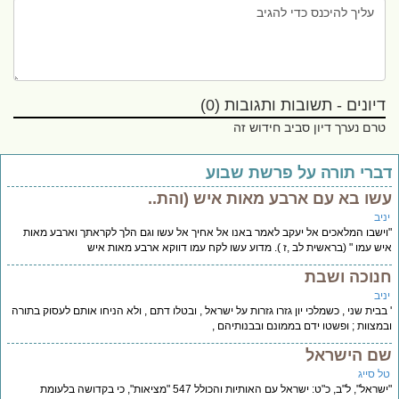
דיונים - תשובות ותגובות (0)
טרם נערך דיון סביב חידוש זה
ברי תורה על פרשת שבוע
שו בא עם ארבע מאות איש (והת..
יב
ישבו המלאכים אל יעקב לאמר באנו אל אחיך אל עשו וגם הלך לקראתך וארבע מאות
ש עמו " (בראשית לב ,ז ). מדוע עשו לקח עמו דווקא ארבע מאות איש
נוכה ושבת
יב
בבית שני , כשמלכי יון גזרו גזרות על ישראל , ובטלו דתם , ולא הניחו אותם לעסוק בתורה
מצוות ; ופשטו ידם בממונם ובבנותיהם ,
ם הישראל
ל סייג
"ישראל", ל"ב, כ"ט: ישראל עם האותיות והכולל 547 "מציאות", כי בקדושה בלעומת