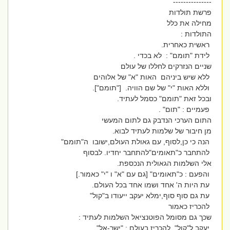
---------------
פרשת תולדות
מחילה את כלל
התולדות :
ראשית כאחרית.
לידת "תומם" : לא בכדי .
שניים הנזרקים לחללו של עולם
ללא שיש ביניהם האות "א" של אלוהים
וללא האות "י" של שם הוויה. ["תומם"].
ובכל זאת "תומם" כסמל לעתיד.
פעמיים : "תום" .
התום הערכי הנדבק גם לתום המעשי
מן חיבור של שלמות לעתיד לבוא.
הנה כי כן,לסוף, עם גאולת העולם,ישובו ה"תומם"
להתחבר כ"תאומים"להתחבר יחדיו. לבסוף
אלי השלמות הגאולית הנכספת.
והפעם : כ"תאומים" [גם עם "א" ו "י" כאמור.]
עת היות ה' אחד ושמו אחד בכל העולם.
עת גם סוף סוף,ימלא יעקב ייעודו ב"קול"
להכריז כאמור
שכך גם מסומל הפוטנציאל השלמות לעתיד :
יעקב ל"קול" להכריז בעולם : "ישר-אל"