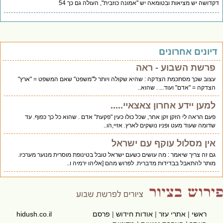
דושה יש מציאות ובטומאה יש "אמונה כוזבית", העולה גם כך 54
יונים אחרונים
פרשת השבוע - ראה
עצוב שכך מסתכמת הצדקה : שהיא שקולה ויותר ל"משפט" שאם המשפט = "ארץ"
הצדקה = "אדם" ועוד... . שהוא..
למען יידע אחרון צאצאיי.....
פעם הראה לי הזקן זקן אחר, שכל כולו כעין "פקעת" אדם . שהוא כל כך כפוף. עד
שדומה שעוד מעט ופניו נושקים לארץ. אזיי,הו..
אין מסלול עוקף עם ישראל
גם זה צריך שיאמר : מה עושים כשעם ישראל טובל בטינופת מוסרית מנוער מערכיו.
מותר להתאבל בבדידות מדברית. לפרוש מהם [אליהו ירמיה ו..
ראשי
|
אתרי עזר
|
אודות חידוש
|
פרסם
hidush.co.il