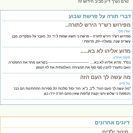
טרם נערך דיון סביב חידוש זה
ברי תורה על פרשת שבוע
פירוש רש"ר הירש לתורה..
ורן מס
ירוש רש"ר הירש לתורה – פרשת כי תשא שמות ל,יד: כֹּל, הָעֹבֵר עַל-הַפְּקֻדִים, מִבֶּן
ְׂרִים שָׁנָה, וָמָעְלָה--יִתֵּן, תְּרוּמַת יְ
דוע אליהו לא בא.....
שה אהרון
"ד. מדוע אליהו לא בא..... ---------------------------------- בקוראנו מחר את ההפטרה.
ם נתעורר להבין סוף סוף את תמציתה האלמותית את לוז הצופן
ה עשה לך העם הזה
ל סייג
"מה עשה לך העם הזה", ל"ב, כ"א: הוד יסוד מלכות ה3 ספירות התחתינות הם כבר
כפפות כי שלוש וחצי וקצת קליפות שאין מהם חזרה ירדו בגן
יונים אחרונים
חינוך ילדים