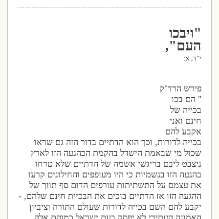
"ויבכו
העם",
י"ד, א:
פירש הרד"ק
" הם בכו
בכייה של
חינם ואני
אקבע להם
בכייה לדורות, וכך הוא הדתיים בדור הזה גם שראו
שכול מי שבאמת הישדל בהקמת הכהגעה הזו לארץ
ניצבט ליבם בריגשי אשמה של הדתיים שלא טרחו
בהגעה הזו בגשמיות כי היו מעופפים והחילונים קרעו
את עצמם על התשתיתות עורפים הדום סף תווך של
ההגעה הזו אז הדתיים בוכים את הבכיית חינם שלהם, -
יקבע להם השם בכייה לדורות שעולם התורה וציביון
האמונה העתידי לא יפסק בעם ישראל כמוהם אלה