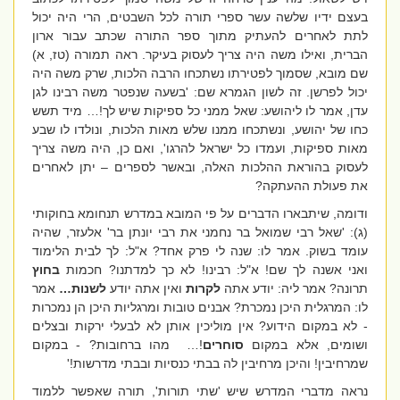
בעצם ידיו שלשה עשר ספרי תורה לכל השבטים, הרי היה יכול
לתת לאחרים להעתיק מתוך ספר התורה שכתב עבור ארון
הברית, ואילו משה היה צריך לעסוק בעיקר. ראה תמורה (טז, א)
שם מובא, שסמוך לפטירתו נשתכחו הרבה הלכות, שרק משה היה
יכול לפרשן. זה לשון הגמרא שם: 'בשעה שנפטר משה רבינו לגן
עדן, אמר לו ליהושע: שאל ממני כל ספיקות שיש לך!… מיד תשש
כחו של יהושע, ונשתכחו ממנו שלש מאות הלכות, ונולדו לו שבע
מאות ספיקות, ועמדו כל ישראל להרגו', ואם כן, היה משה צריך
לעסוק בהוראת ההלכות האלה, ובאשר לספרים – יתן לאחרים
את פעולת ההעתקה?
ודומה, שיתבארו הדברים על פי המובא במדרש תנחומא בחוקותי
(ג): 'שאל רבי שמואל בר נחמני את רבי יונתן בר' אלעזר, שהיה
עומד בשוק. אמר לו: שנה לי פרק אחד? א"ל: לך לבית הלימוד
ואני אשנה לך שם! א"ל: רבינו! לא כך למדתנו? חכמות
בחוץ
תרונה? אמר ליה: יודע אתה
לקרות
ואין אתה יודע
לשנות…
אמר
לו: המרגלית היכן נמכרת? אבנים טובות ומרגליות היכן הן נמכרות
- לא במקום הידוע? אין מוליכין אותן לא לבעלי ירקות ובצלים
ושומים, אלא במקום
סוחרים
!…
מהו ברחובות? - במקום
שמרחיבין! והיכן מרחיבין לה בבתי כנסיות ובבתי מדרשות!'
נראה מדברי המדרש שיש 'שתי תורות', תורה שאפשר ללמוד