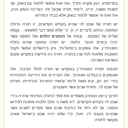
בפרהסיא, כגון מקרא ותנ"ך, את זאת אפשר ללמוד גם בשוק, אך
לשנות משנה, היינו, לימוד תורה שבעל פה הצריכה עומק ועיון,
את זאת אי אפשר ללמוד בשוק אלא בבתי המדרש.
יש תורה של שבט לוי שהיא בקודש הקדשים, זו תורה גדולה
ועמוקה, ככתוב (דברים יז, ז): 'כִּי יִפָּלֵא מִמְּךָ דָבָר לַמִּשְׁפָּט… וְקַמְתָּ
וְעָלִיתָ אֶל הַמָּקוֹם… וּבָאתָ אֶל
הַכֹּהֲנִים הַלְוִיִּם
וְאֶל הַשֹּׁפֵט אֲשֶׁר
יִהְיֶה בַּיָּמִים הָהֵם'. כלומר, יש תורה עמוקה שהיא נחלת
הסנהדרין, אלו עוסקים ב'מרגליות', ורק בירושלים אפשר לקבל
תשובות מלאות לכל ענין בתורה. תורה כזו נדרשת במקדש מקום
השראת השכינה.
לעומת תורת הסנהדרין במקדש יש תורה לכלל הציבור, אלו
שעוסקים ב'בצלים ושומים', אלו הצריכים את הידיעה ההכרחית
בחיי יום יום, ובא משה ולימד ש'שתי התורות' הכרחיות, תורתו
של שבט לוי, ותורת שנים עשר השבטים.
לפיכך ביומו האחרון משסיים את ספר התורה המיוחד שיהיה בידי
שבט לוי בקודש הקדשים, ידע משה כי אלף הלכות מחכות לפירוש
והסבר, אך לא ויתר על כתיבת שנים עשר ספרים לשנים עשר
שבטים בעצם ידו, זאת, כדי שלא יהיה שבט בישראל שאינו
מקושר לתורה.