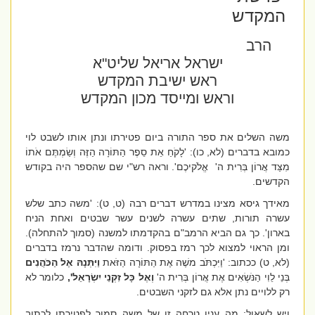
המקדש
הרב
ישראל אריאל שליט"א
ראש ישיבת המקדש
וראש ומייסד מכון המקדש
משה השלים את ספר התורה ביום פטירתו ונתן אותו לשבט לוי
כמובא בדברים (לא, כו): 'לָקֹחַ אֵת סֵפֶר הַתּוֹרָה הַזֶּה וְשַׂמְתֶּם אֹתוֹ
מִצַּד אֲרוֹן בְּרִית ה'
אֱלֹקיכֶם'. וראה רש"י שם שהספר היה בקודש
הקדשים.
מאידך גיסא מצינו במדרש דברים רבה (ט, ט): 'משה כתב שלש
עשרה תורות, שתים עשרה לשנים עשר שבטים ואחת הניח
בארון'. כך גם הביא הרמב"ם בהקדמתו למשנה (סמוך להתחלה).
ומן הראוי למצוא לכך רמז בפסוק. ודומה שהדבר נרמז בדברים
(לא, ט) ככתוב: 'וַיִּכְתֹּב משֶׁה אֶת הַתּוֹרָה הַזֹּאת
וַיִּתְּנָהּ אֶל הַכֹּהֲנִים
בְּנֵי לֵוִי הַנֹּשְׂאִים אֶת אֲרוֹן בְּרִית ה'
וְאֶל כָּל זִקְנֵי יִשְׂרָאֵל',
כלומר לא
רק ללויים נתן אלא גם לזקני השבטים.
ויש לשאול: מה ענין טרחה זו של משה סמוך לפטירתו לכתוב