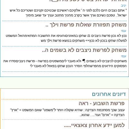
יב
אתם נצבים היום כלכם לפני ה ' אלקיכם ראשיכם שבטיכם זקניכם ושטריכם כל איש
ראל . טפכם נשיכם וגרך אשר בקרב מחניך מחטב עציך עד שאב מימיך
שחק תפזורת שאלות פרשת וילך ..
מי
ון לא נכון פרשת ניצבים ⚖️ שחקו במאזניםוהעיפו את התשובה המתאימהאל המשפט
עלה שחקו בנכון לא נכון>> משחקים בנושא פרשת וילך מש
שחק לפרשת ניצבים לא בשמים ה..
מי
חקים לניצבים לא בשמים 🪂 ולא מעבר לים️משפטים בפרשה - פרשת ניצביםסדרו את
סוקים הידועים מהפרשהלפי הסדר הנכון שחקו בפאזל לא מעבר לי
יונים אחרונים
פרשת השבוע - ראה
עצוב שכך מסתכמת הצדקה : שהיא שקולה ויותר ל"משפט" שאם המשפט = "ארץ"
הצדקה = "אדם" ועוד... . שהוא..
למען יידע אחרון צאצאיי.....