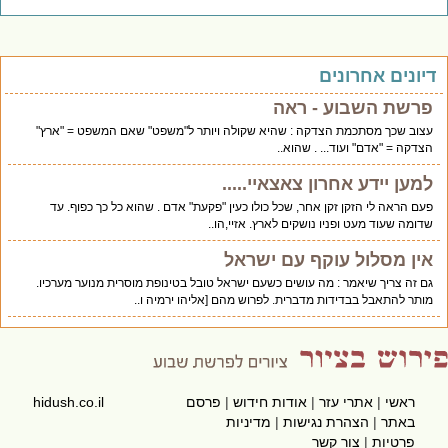
יונים אחרונים
פרשת השבוע - ראה
עצוב שכך מסתכמת הצדקה : שהיא שקולה ויותר ל"משפט" שאם המשפט = "ארץ"
הצדקה = "אדם" ועוד... . שהוא..
למען יידע אחרון צאצאיי.....
פעם הראה לי הזקן זקן אחר, שכל כולו כעין "פקעת" אדם . שהוא כל כך כפוף. עד
שדומה שעוד מעט ופניו נושקים לארץ. אזיי,הו..
אין מסלול עוקף עם ישראל
גם זה צריך שיאמר : מה עושים כשעם ישראל טובל בטינופת מוסרית מנוער מערכיו.
מותר להתאבל בבדידות מדברית. לפרוש מהם [אליהו ירמיה ו..
ראשי
|
אתרי עזר
|
אודות חידוש
|
פרסם
hidush.co.il
באתר
|
הצהרת נגישות
|
מדיניות
פרטיות
|
צור קשר