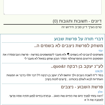
דיונים - תשובות ותגובות (0)
טרם נערך דיון סביב חידוש זה
ברי תורה על פרשת שבוע
שחק לפרשת ניצבים לא בשמים ה..
מי
חקים לניצבים לא בשמים 🪂 ולא מעבר לים️משפטים בפרשה - פרשת ניצביםסדרו את
סוקים הידועים מהפרשהלפי הסדר הנכון שחקו בפאזל לא מעבר לי
ע"נ יעקב בן רבקה ז&quo..
izik2
ד ד"ת לשבת ניצבים וילך התשפ לע"נ יעקב בן רבקה ז"ל דבר תלוי בדבר או המצוות
תדיות לבוא לעולם בזכותינו .. [רוצים לזכות בקרב
רשת השבוע - ניצבים
לון
אֵה נָתַתִּי לְפָנֶיךָ הַיּוֹם אֶת הַחַיִּים וְאֶת הַטּוֹב... וּבָחַרְתָּ בַּחַיִּים לְמַעַן תִּחְיֶה אַתָּה וְזַרְעֶךָ.
אַהֲבָה אֶת ה' א