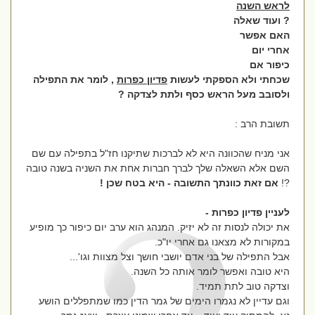
לראש השנה
? ועוד שאלה
האם אפשר
אחרי יום
כיפור אם
שכחתי ולא הספקתי לעשות
פדיון כפרות
, לומר את התפילה
ולסובב מעל הראש כסף ולתת לצדקה ?
תשובת הרב :
אני מניח שהכוונה היא לא לברכות שתיקנו חז"ל בתפילה עם שם
השם אלא השאלה שלך לברך חברות אחת את השניה בשנה טובה
?!
אם זאת כוונתך התשובה - היא בטח שכן !
לעניין פדיון כפרות -
את יכולה לנסות זה לא יזיק. המנהג הוא ערב יום כיפור כך מופיע
במקורות לא מצאנו גם אחרי יו"כ.
אבל התפילה של בני אדם יושבי חושך וצל מצוות וגו'...
היא טובה ואפשר לומר אותה כל השנה.
וצדקה טוב לתת תמיד.
וגם עדיין לא נגמרו הימים של גמר הדין כמו שמתפללים הושע