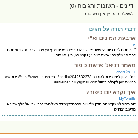
דיונים - תשובות ותגובות (0)
לשאלה זו עדיין אין תשובות
ברי תורה על חגים
רבעת המינים וא"י
יב
ולקחתם לכם ביום הראשון פרי עץ הדר כפת תמרים וענף עץ עבת וערבי נחל ושמחתם
ני ה ' אלקיכם שבעת ימים " ( ויקרא כג , מ ). חג סוכ
אמר דניאל פרשת כיפור
ניאל מוליאן
בס"ד עלון ליום כיפור להורדה http://www.hidush.co.il/media/2042532278//כיפור שנה
ת.pdf לקבלה במייל
danielbar158@gmail.com
יך נקרא יום כיפור?
MyTzadi
ום כיפור לא נקרא יום הדין אלא יום הרחמים'["מגיד תעלומה" לרבי צבי אלימלך שפירא
ינוב זצוק"ל]