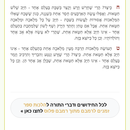
ח
כֵּיצַד? הֲרֵי שֶׁחָרַשׁ וְזָרַע וְקָצַר בַּשַּׁבָּת בֶּעְלֵם אֶחָד - חַיָּב שָׁלשׁ
חַטָּאוֹת. וַאֲפִלּוּ עָשָׂה הָאַרְבָּעִים חָסֵר אַחַת בִּשְׁגָגָה, כְּגוֹן שֶׁשָּׁכַח שֶׁאֵלּוּ
הַמְּלָאכוֹת אֲסוּרוֹת לַעֲשׂוֹת בַּשַּׁבָּת - חַיָּב עַל כָּל מְלָאכָה וּמְלָאכָה
חַטָּאת אַחַת. אֲבָל אִם טָחַן וְחָתַךְ הַיָּרָק וְשָׁף לָשׁוֹן שֶׁלְּמַתֶּכֶת בְּהֶעְלֵם
אֶחָד - אֵינוֹ חַיָּב אֶלָּא חַטָּאת אַחַת, שֶׁהֲרֵי לֹא עָשָׂה אֶלָּא אָב אֶחָד
וְתוֹלְדוֹתָיו. וְכֵן כָּל כַּיּוֹצֵא בָּזֶה.
ט
הָעוֹשֶׂה מְלָאכוֹת הַרְבֵּה מֵעֵין מְלָאכָה אַחַת בְּהֶעְלֵם אֶחָד - אֵינוֹ
חַיָּב אֶלָּא חַטָּאת אַחַת. כֵּיצַד? הֲרֵי שֶׁזָּרַע וְנָטַע וְהִבְרִיךְ וְהִרְכִּיב וְזָמַר
בֶּעְלֵם אֶחָד - אֵינוֹ חַיָּב אֶלָּא חַטָּאת אַחַת, שֶׁכֻּלָּן אָב אֶחָד הֵן. וְכֵן כָּל
כַּיּוֹצֵא בָּזֶה.
לכל החידושים ודברי התורה ל
הלכות ספר
זמנים לרמבם מתוך רמבם פלוס
לחצו כאן »