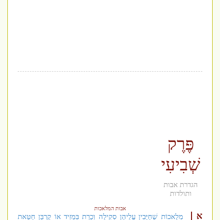
פֶּרֶק
שְׁבִיעִי
הגדרת אבות
ותולדות
אבות המלאכות
א
מְלָאכוֹת שֶׁחַיָּבִין עֲלֵיהֶן סְקִילָה וְכָרֵת בְּמֵזִיד אוֹ קָרְבַּן חַטָּאת