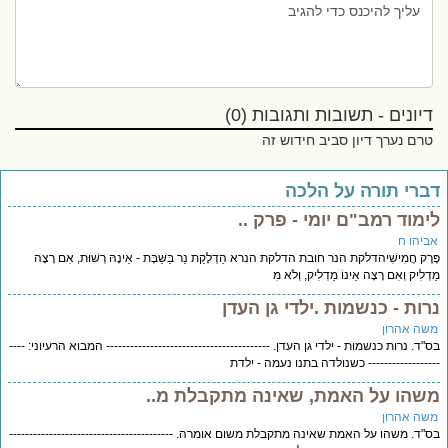
דיונים - תשובות ותגובות (0)
טרם נערך דיון סביב חידוש זה
ברי תורה על הלכה
ימוד רמב"ם יומי - פרק ..
ביהו ח
ֶרֶק חֲמִישִׁיהדלקת הנר חובת הדלקת הנרא הַדְלָקַת נֵר בַּשַּׁבָּת - אֵינָהּ רְשׁוּת, אִם רָצָה
דְלִיק וְאִם רָצָה אֵינוֹ מַדְלִיק, וְלֹא מִ
רות - כנשמות .ילדי גן העדן
שה אהרון
"ד. נרות כנשמות - ילדי גן העדן. ----------------------------------------- המבוא הרעיוני: ----
---------------- כשנולדה בתנו נעמה - ילדת
שהו על האמת, שאינה מתקבלת מ..
שה אהרון
"ד. משהו על האמת שאינה מתקבלת משום אומרה. -----------------------------------------