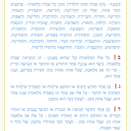
בִּשְׁגָגָה - מֵהֶן אָבוֹת וּמֵהֶן תּוֹלָדוֹת. וּמִנְיַן כָּל אֲבוֹת מְלָאכוֹת - אַרְבָּעִים
חָסֵר אַחַת, וְאֵלּוּ הֵן: הַחֲרִישָׁה, וְהַזְּרִיעָה, וְהַקְּצִירָה, וְהָעִמּוּר,
וְהַדִּישָׁה, וְהַזְּרִיָּה, וְהַבְּרִירָה, וְהַטְּחִינָה, וְהַהַרְקָדָה, וְהַלִּישָׁה, וְהָאֲפִיָּה,
וְהַגְּזִיזָה, וְהַלִּבּוּן, וְהַנִּפּוּץ, וְהַצְּבִיעָה, וְהַטְּוִיָּה, וַעֲשִׂיַּת הַנִּירִין, וְהַנְסָכַת
הַמַּסֵּכָה, וְהָאֲרִיגָה, וְהַבְּצִיעָה, וְהַקְּשִׁירָה, וְהַהַתָּרָה, וְהַתְּפִירָה,
וְהַקְּרִיעָה, וְהַבִּנְיָן, וְהַסְּתִירָה, וְהַהַכָּיָה בְּפַטִּישׁ, וְהַצִּידָה, וְהַשְּׁחִיטָה,
וְהַהַפְשָׁטָה, וְהַהַעְבָּדָה, וּמְחִיקַת הָעוֹר, וְחִתּוּכוֹ, וְהַכְּתִיבָה, וְהַמְּחִיקָה,
וְהַשִּׂרְטוּט, וְהַהַבְעָרָה, וְהַכִּבּוּי, וְהַהוֹצָאָה מֵרְשׁוּת לִרְשׁוּת.
ב
כָּל אֵלּוּ הַמְּלָאכוֹת וְכָל שֶׁהוּא מֵעִנְיָנָן - הֵן הַנִּקְרָאִין 'אֲבוֹת
מְלָאכוֹת'. כֵּיצַד הוּא עִנְיָנָן? אֶחָד הַחוֹרֵשׁ אוֹ הַחוֹפֵר אוֹ הָעוֹשֶׂה חָרִיץ
- הֲרֵי זֶה אַב מְלָאכָה, שֶׁכָּל אַחַת וְאַחַת מֵהֶן חֲפִירָה בַּקַּרְקַע, וְעִנְיָן
אֶחָד הוּא.
ג
וְכֵן אֶחָד הַזּוֹרֵעַ זְרָעִים אוֹ הַנּוֹטֵעַ אִילָנוֹת אוֹ הַמַּבְרִיךְ אִילָנוֹת אוֹ
הַמַּרְכִּיב אוֹ הַזּוֹמֵר - כָּל אֵלּוּ אָב אֶחָד הֵן מֵאֲבוֹת מְלָאכוֹת וְעִנְיָן אֶחָד
הוּא; שֶׁכָּל אַחַת מֵהֶן - לְצַמֵּחַ דָּבָר הוּא מִתְכַּוֵּן.
ד
וְכֵן אֶחָד הַקּוֹצֵר תְּבוּאָה אוֹ קִטְנִית אוֹ הַבּוֹצֵר עֲנָבִים אוֹ הַגּוֹדֵר
תְּמָרִים אוֹ הַמּוֹסֵק זֵיתִים אוֹ הָאוֹרֶה תְּאֵנִים - כָּל אֵלּוּ אַב מְלָאכָה
אַחַת הֵן; שֶׁכָּל אַחַת מֵהֶן - לַעֲקֹר דָּבָר מִגִּדּוּלָיו מִתְכַּוֵּן. וְעַל דֶּרֶךְ זוֹ
שְׁאָר הָאָבוֹת.