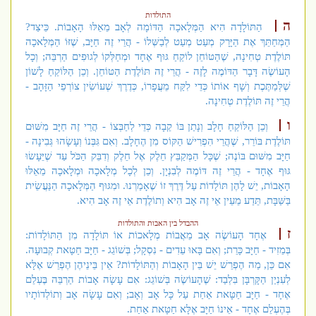
התולדות
ה
הַתּוֹלָדָה הִיא הַמְּלָאכָה הַדּוֹמָה לְאָב מֵאֵלּוּ הָאָבוֹת. כֵּיצַד?
הַמְּחַתֵּךְ אֶת הַיָּרָק מְעַט מְעַט לְבַשְּׁלוֹ - הֲרֵי זֶה חַיָּב, שֶׁזּוֹ הַמְּלָאכָה
תּוֹלֶדֶת טְחִינָה, שֶׁהַטּוֹחֵן לוֹקֵחַ גּוּף אֶחָד וּמְחַלְּקוֹ לְגוּפִים הַרְבֵּה; וְכָל
הָעוֹשֶׂה דָּבָר הַדּוֹמֶה לָזֶה - הֲרֵי זֶה תּוֹלֶדֶת הַטּוֹחֵן. וְכֵן הַלּוֹקֵחַ לָשׁוֹן
שֶׁלְּמַתֶּכֶת וְשָׁף אוֹתוֹ כְּדֵי לִקַּח מֵעֲפָרוֹ, כְּדֶרֶךְ שֶׁעוֹשִׂין צוֹרְפֵי הַזָּהָב -
הֲרֵי זֶה תּוֹלֶדֶת טְחִינָה.
ו
וְכֵן הַלּוֹקֵחַ חָלָב וְנָתַן בּוֹ קֵבָה כְּדֵי לְחַבְּצוֹ - הֲרֵי זֶה חַיָּב מִשּׁוּם
תּוֹלֶדֶת בּוֹרֵר, שֶׁהֲרֵי הִפְרִישׁ הַקּוֹס מִן הֶחָלָב. וְאִם גִּבְּנוֹ וְעָשָׂהוּ גְּבִינָה -
חַיָּב מִשּׁוּם בּוֹנֶה; שֶׁכָּל הַמְּקַבֵּץ חֵלֶק אֶל חֵלֶק וְדִבֵּק הַכֹּל עַד שֶׁיֵּעָשׂוּ
גּוּף אֶחָד - הֲרֵי זֶה דּוֹמֶה לְבִנְיָן. וְכֵן לְכָל מְלָאכָה וּמְלָאכָה מֵאֵלּוּ
הָאָבוֹת, יֵשׁ לָהֶן תּוֹלָדוֹת עַל דֶּרֶךְ זוֹ שֶׁאָמַרְנוּ. וּמִגּוּף הַמְּלָאכָה הַנַּעֲשֵׂית
בַּשַּׁבָּת, תֵּדַע מֵעֵין אֵי זֶה אָב הִיא וְתוֹלֶדֶת אֵי זֶה אָב הִיא.
ההבדל בין האבות והתולדות
ז
אֶחָד הָעוֹשֶׂה אָב מֵאֲבוֹת מְלָאכוֹת אוֹ תּוֹלָדָה מִן הַתּוֹלָדוֹת:
בְּמֵזִיד - חַיָּב כָּרֵת; וְאִם בָּאוּ עֵדִים - נִסְקָל; בְּשׁוֹגֵג - חַיָּב חַטָּאת קְבוּעָה.
אִם כֵּן, מַה הֶפְרֵשׁ יֵשׁ בֵּין הָאָבוֹת וְהַתּוֹלָדוֹת? אֵין בֵּינֵיהֶן הֶפְרֵשׁ אֶלָּא
לְעִנְיַן הַקָּרְבָּן בִּלְבַד: שֶׁהָעוֹשֶׂה בְּשׁוֹגֵג: אִם עָשָׂה אָבוֹת הַרְבֵּה בֶּעְלֵם
אֶחָד - חַיָּב חַטָּאת אַחַת עַל כָּל אָב וְאָב; וְאִם עָשָׂה אָב וְתוֹלְדוֹתָיו
בְּהֶעְלֵם אֶחָד - אֵינוֹ חַיָּב אֶלָּא חַטָּאת אַחַת.