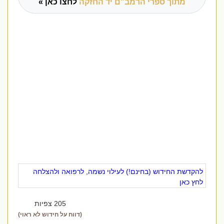
מתוך ספרי הרמב"ם יד החזקה
לחצו כאן »
להקדשת החידוש (בחינם!) לעילוי נשמה, לרפואה ולהצלחה
לחץ כאן
205 צפיות
(דווח על חידוש לא ראוי)