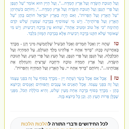
וְעַל תְּנוּבַת הַשָּׂדֶה וְעַל אֶרֶץ חֶמְדָּה...", וְעַל הַיַּיִן הוּא אוֹמֵר "עַל הַגֶּפֶן
וְעַל פְּרִי הַגֶּפֶן וְעַל תְּנוּבַת הַשָּׂדֶה וְעַל אֶרֶץ חֶמְדָּה...", וְחוֹתֵם בִּשְׁתֵּיהֶן
"עַל הָאָרֶץ וְעַל הַפֵּרוֹת", וְאִם הָיָה בְּאֶרֶץ יִשְׂרָאֵל חוֹתֵם בָּהֶן "עַל
הָאָרֶץ וְעַל פֵּרוֹתֶיהָ". וְיֵשׁ מִי שֶׁמּוֹסִיף בַּבְּרָכָה שֶׁמֵּעֵין שָׁלשׁ קֹדֶם
חֲתִימָה "כִּי אֵל טוֹב וּמֵטִיב אָתָּה", שֶׁהוּא עֵין בְּרָכָה רְבִיעִית; וְיֵשׁ מִי
שֶׁאוֹמֵר שֶׁלֹּא תִּקְּנוּ בְּרָכָה רְבִיעִית אֶלָּא בְּבִרְכַּת הַמָּזוֹן בִּלְבַד.
טו
שָׁתָה יַיִן וְאָכַל תְּמָרִים וְאָכַל תַּבְשִׁיל שֶׁלַּחֲמֵשֶׁת מִינֵי דָּגָן - מְבָרֵךְ
בָּאַחֲרוֹנָה כָּכָה: "בָּרוּךְ אַתָּה יי אֱלֹהֵינוּ מֶלֶךְ הָעוֹלָם, עַל הַמִּחְיָה וְעַל
הַכַּלְכָּלָה, וְעַל הַגֶּפֶן וְעַל פְּרִי הַגֶּפֶן, וְעַל הָעֵץ וְעַל פְּרִי הָעֵץ, וְעַל תְּנוּבַת
הַשָּׂדֶה, וְעַל אֶרֶץ חֶמְדָּה טוֹבָה וּרְחָבָה שֶׁרָצִיתָ וְהִנְחַלְתָּ אֶת
אֲבוֹתֵינוּ...", וְחוֹתֵם "בָּרוּךְ אַתָּה יי, עַל הָאָרֶץ וְעַל הַמִּחְיָה וְהַפֵּרוֹת".
טז
אֲבָל אִם אָכַל בָּשָׂר וְשָׁתָה יַיִן - מְבָרֵךְ בַּסּוֹף עַל זֶה בִּפְנֵי עַצְמוֹ
וְעַל זֶה בִּפְנֵי עַצְמוֹ. אָכַל תְּאֵנִים אוֹ עֲנָבִים וְתַפּוּחִים וְאַגָּסִים וְכַיּוֹצֵא
בָּהֶן - מְבָרֵךְ בַּסּוֹף בְּרָכָה אַחַת מֵעֵין שָׁלשׁ, וְהִיא כּוֹלֶלֶת הַכֹּל, מִפְּנֵי
שֶׁכֻּלָּן פֵּרוֹת הָעֵץ הֵן. וְכֵן כָּל כַּיּוֹצֵא בָּזֶה.
לכל החידושים ודברי התורה ל
הלכות הלכות