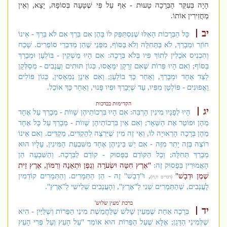
הָיָה בְּעִקַּר הַבְּרָכָה טָעוּת - אַף עַל פִּי שֶׁטָּעָה בְּסוֹפָהּ, יָצָא, וְאֵין
מַחֲזִירִין אוֹתוֹ.
יב
כָּל הַבְּרָכוֹת הָאֵלּוּ שֶׁנִּסְתַּפֵּק לוֹ בָּהֶן אִם בֵּרֵךְ אִם לֹא בֵּרֵךְ - אֵינוֹ
חוֹזֵר וּמְבָרֵךְ, לֹא בַּתְּחִלָּה וְלֹא בַּסּוֹף, מִפְּנֵי שֶׁהֵן מִדִּבְרֵי סוֹפְרִים. שָׁכַח
וְהִכְנִיס א
כָלִין לְתוֹךְ פִּיו בְּלֹא בְּרָכָה: אִם הָיוּ מַשְׁקִין - בּוֹלְעָן וּמְבָרֵךְ
בַּסּוֹף; וְאִם הָיוּ פֵּרוֹת שֶׁאִם זְרָקָן יִמָּאֲסוּ, כְּגוֹן תּוּתִים וַעֲנָבִים - מְסַלְּקָן
לְצַד אֶחָד וּמְבָרֵךְ, וְאַחַר כָּךְ בּוֹלְעָן; וְאִם אֵינָן נִמְאָסִין, כְּגוֹן פּוֹלִים
וַאֲפוּנִים - פּוֹלְטָן מִפִּיו, עַד שֶׁיְּבָרֵךְ וּפִיו פָּנוּי, וְאַחַר כָּךְ אוֹכֵל.
הקדימות בברכות
יג
הָיוּ לְפָנָיו מִינִין הַרְבֵּה: אִם הָיוּ בִּרְכוֹתֵיהֶן שָׁווֹת - מְבָרֵךְ עַל אֶחָד
מֵהֶן וּפוֹטֵר אֶת הַשְּׁאָר; וְאִם אֵין בִּרְכוֹתֵיהֶן שָׁווֹת - מְבָרֵךְ עַל כָּל אֶחָד
מֵהֶן בְּרָכָה הָרְאוּיָה לוֹ, וְאֵי זֶה מִין שֶׁיִּרְצֶה לְהַקְדִּים, מַקְדִּים. וְאִם אֵינוֹ
רוֹצֶה בְּזֶה יָתֵר מִזֶּה - אִם יֵשׁ בֵּינֵיהֶן אֶחָד מִשִּׁבְעַת הַמִּינִין, עָלָיו הוּא
מְבָרֵךְ תְּחִלָּה; וְכָל הַקּוֹדֵם בַּפָּסוּק - קוֹדֵם לַבְּרָכָה. וְהַשִּׁבְעָה הֵן
הָאֲמוּרִין בְּפָסוּק זֶה:
"אֶרֶץ חִטָּה וּשְׂעֹרָה וְגֶפֶן וּתְאֵנָה וְרִמּוֹן, אֶרֶץ זֵית
שֶׁמֶן וּדְבָשׁ"
, וּ"דְבָשׁ" זֶה - הֵן הַתְּמָרִים. וְהַתְּמָרִים קוֹדְמִין
(דברים ח,ח)
לָעֲנָבִים, שֶׁהַתְּמָרִים שֵׁנִי לְ"אֶרֶץ", וְהָעֲנָבִים שְׁלִישִׁי לְ"אֶרֶץ".
ברכת 'מעין שלוש'
יד
בְּרָכָה אַחַת שֶׁמֵּעֵין שָׁלשׁ שֶׁלַּחֲמֵשֶׁת מִינֵי הַפֵּרוֹת וְשֶׁלַּיַּיִן - הִיא
שֶׁלְּמִינֵי הַדָּגָן; אֶלָּא שֶׁעַל הַפֵּרוֹת הוּא אוֹמֵר "עַל הָעֵץ וְעַל פְּרִי הָעֵץ