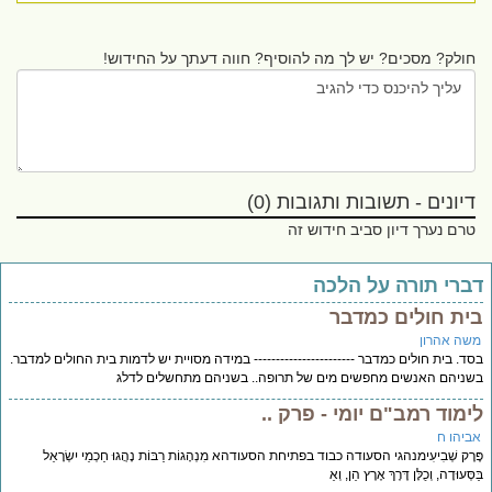
חולק? מסכים? יש לך מה להוסיף? חווה דעתך על החידוש!
דיונים - תשובות ותגובות (0)
טרם נערך דיון סביב חידוש זה
ברי תורה על הלכה
ית חולים כמדבר
שה אהרון
ד. בית חולים כמדבר ----------------------- במידה מסויית יש לדמות בית החולים למדבר.
ניהם האנשים מחפשים מים של תרופה.. בשניהם מתחשלים לדלג
ימוד רמב"ם יומי - פרק ..
ביהו ח
ֶרֶק שְׁבִיעִימנהגי הסעודה כבוד בפתיחת הסעודהא מִנְהָגוֹת רַבּוֹת נָהֲגוּ חַכְמֵי יִשְׂרָאֵל
סְּעוּדָה, וְכֻלָּן דֶּרֶךְ אֶרֶץ הֵן, וְאֵ