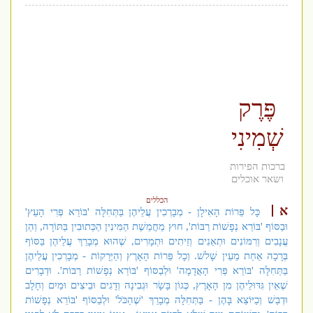
פֶּרֶק
שְׁמִינִי
ברכות הפירות
ושאר אוכלים
הכללים
א
כָּל פֵּרוֹת הָאִילָן - מְבָרְכִין עֲלֵיהֶן בַּתְּחִלָּה 'בּוֹרֵא פְּרִי הָעֵץ'
וּבַסּוֹף 'בּוֹרֵא נְפָשׁוֹת רַבּוֹת', חוּץ מֵחֲמֵשֶׁת הַמִּינִין הַכְּתוּבִין בַּתּוֹרָה, וְהֵן
עֲנָבִים וְרִמּוֹנִים וּתְאֵנִים וְזֵיתִים וּתְמָרִים, שֶׁהוּא מְבָרֵךְ עֲלֵיהֶן בַּסּוֹף
בְּרָכָה אַחַת מֵעֵין שָׁלשׁ. וְכָל פֵּרוֹת הָאָרֶץ וְהַיְּרָקוֹת - מְבָרְכִין עֲלֵיהֶן
בַּתְּחִלָּה 'בּוֹרֵא פְּרִי הָאֲדָמָה' וּלְבַסּוֹף 'בּוֹרֵא נְפָשׁוֹת רַבּוֹת'. וּדְבָרִים
שֶׁאֵין גִּדּוּלֵיהֶן מִן הָאָרֶץ, כְּגוֹן בָּשָׂר וּגְבִינָה וְדָגִים וּבֵיצִים וּמַיִם וְחָלָב
וּדְבַשׁ וְכַיּוֹצֵא בָּהֶן - בַּתְּחִלָּה מְבָרֵךְ 'שֶׁהַכֹּל' וּלְבַסּוֹף 'בּוֹרֵא נְפָשׁוֹת