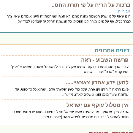
רכות על הריח על פי תורת החס..
ביהו ח
נו שאף על פי שרק הנשמה נהנה ממנו ולא הגוף. שמחמת זה היינו אומרים שאין צרך
רך כנ"ל, אף על פי כן מורה לנו הפסוק: כל הנשמה תהלל יה שצריכין לברך על
יונים אחרונים
פרשת השבוע - ראה
עצוב שכך מסתכמת הצדקה : שהיא שקולה ויותר ל"משפט" שאם המשפט = "ארץ"
הצדקה = "אדם" ועוד... . שהוא..
למען יידע אחרון צאצאיי.....
פעם הראה לי הזקן זקן אחר, שכל כולו כעין "פקעת" אדם . שהוא כל כך כפוף. עד
שדומה שעוד מעט ופניו נושקים לארץ. אזיי,הו..
אין מסלול עוקף עם ישראל
גם זה צריך שיאמר : מה עושים כשעם ישראל טובל בטינופת מוסרית מנוער מערכיו.
מותר להתאבל בבדידות מדברית. לפרוש מהם [אליהו ירמיה ו..