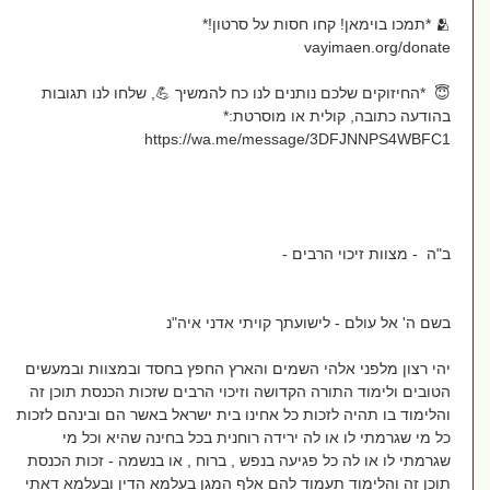
חו חסות על סרטון!*
vayimaen.org/donat
 *החיזוקים שלכם נותנים לנו כח להמשיך 💪, שלחו לנו תגובות
ודעה כתובה, קולית או מוסרטת:*
https://wa.me/message/3DFJNNPS4WBFC
ה - מצוות זיכוי הרבים -
ם ה' אל עולם - לישועתך קויתי אדני איה"נ
י רצון מלפני אלהי השמים והארץ החפץ בחסד ובמצוות ובמעשים
ובים ולימוד התורה הקדושה וזיכוי הרבים שזכות הכנסת תוכן זה
לימוד בו תהיה לזכות כל אחינו בית ישראל באשר הם ובינהם לזכות
 מי שגרמתי לו או לה ירידה רוחנית בכל בחינה שהיא וכל מי
רמתי לו או לה כל פגיעה בנפש , ברוח , או בנשמה - זכות הכנסת
כן זה והלימוד תעמוד להם אלף המגן בעלמא הדין ובעלמא דאתי