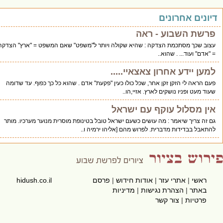
ים אחרונים
ת השבוע - ראה
שכך מסתכמת הצדקה : שהיא שקולה ויותר ל"משפט" שאם המשפט = "ארץ" הצדקה
" ועוד... . שהוא..
 יידע אחרון צאצאיי.....
אה לי הזקן זקן אחר, שכל כולו כעין "פקעת" אדם . שהוא כל כך כפוף. עד שדומה
עט ופניו נושקים לארץ. אזיי,הו..
מסלול עוקף עם ישראל
צריך שיאמר : מה עושים כשעם ישראל טובל בטינופת מוסרית מנוער מערכיו. מותר
 בבדידות מדברית. לפרוש מהם [אליהו ירמיה ו..
שי
|
אתרי עזר
|
אודות חידוש
|
פרסם
hidush.co.il
תר
|
הצהרת נגישות
|
מדיניות
טיות
|
צור קשר