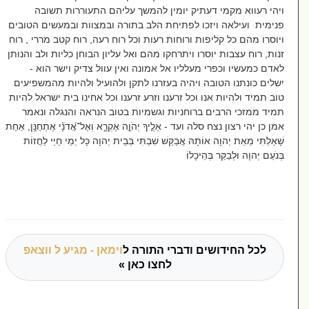
הי רעווא מקמי דעתיק יומין להמשך עליהם התעוררות תשובה
ימית ועילאה ויזכו לפתיחת הלב בתורה ובמצוות ובמעשים הטובים
וסרו מהם כל קליפות ורוחות רעות וכל רוח רעה, רוח קטב מררי , רוח
ות, רוח עצבות יוסרו ויתרחקו מהם ואל עליון הבוחן כליות ולב והנותן
דם כמעשיו וכפרי מעלליו אל אמונה ואין עוול צדיק וישר הוא -
לים כונתנו הטובה ויהיה בעזרנו לתקן ולהועיל ולהיות מהמשפיעים
ב תמיד ולהיות אנו וכל זרענו וזרע זרענו וכל אחינו בית ישראל להיות
יד ממזכי הרבים ברוחניות וגשמיות בטוב הנראה והנגלה ונאמר
ן כן יהי רצון נצח סלה ועד - אֵלֶ֣יךָ יְהֹוָ֣ה אֶקְרָ֑א וְאֶל־אֲ֝דֹנָ֗י אֶתְחַנָּֽן, אַחַת
ׁאַלְתִּי מֵאֵת יְהוָה אוֹתָהּ אֲבַקֵּשׁ שִׁבְתִּי בְּבֵית יְהוָה כָּל יְמֵי חַיַּי לַחֲזוֹת
ּנֹעַם יְהוָה וּלְבַקֵּר בְּהֵיכָלוֹ
לכל החידושים ודברי התורה ל
וימאן - מגיע ל ווצאפ
לחצו כאן »