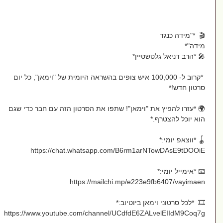
 *"מידה כנגד
ידה"*
 *הרב דניאל גלטשטיין*
*קרוב ל- 100,000 איש צופים בהשראה היומית של "וימאן", כל יום
רטון חדש!*
 *עזרו להפיץ את "וימאן"! שתפו את הסרטון הזה עם חבר כדי שגם
א יוכל להצטרף.*
 *ווצאפ יומי:*
https://chat.whatsapp.com/B6rm1arNTowDAsE9tDOOi
 *אימייל יומי:*
https://mailchi.mp/e223e9fb6407/vayima
 *לכל סרטוני וימאן ביוטיוב:*
https://www.youtube.com/channel/UCdfdE6ZALvelEIIdM9Coq7