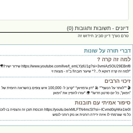
ים - תשובות ותגובות (0)
ערך דיון סביב חידוש זה
תורה על שונות
זה קרה ?
https://www.youtube.com/live/t_emLYjdU1g?si=3vmiAz5OU29EBnf8 שידור ישיר‼️🎥
 קרה דווקא לי...?* שיעור חובה‼️ ב"ה - מצוות זי
 הרבים
🎬 *"לוותר על הנשף"* 🎤 *דון גרמזיאן* *קרוב ל- 100,000 איש צופים בהשראה היומית של
, כל יום סרטון חדש!* 🌍 *עזרו להפיץ את "וימאן
ר אמיתי עם תובנות
https://youtu.be/xMLFTN4mcSI?si=-ICvmd0qAKe1le0l הכנסת תוכן זה והצפיה בו לזכות
גרמתי לו איזה ירידה רוחנית או נזק רוחני לנפש